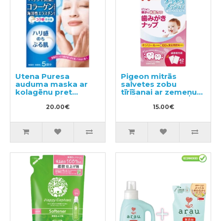
Utena Puresa
Pigeon mitrās
auduma maska ar
salvetes zobu
kolagēnu pret
tīrīšanai ar zemeņu
pigmentāciju 5gab
garšu 42gab
20.00€
15.00€