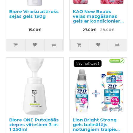
Biore Vīriešu attīrošs
KAO New Beads
sejas gels 130g
veļas mazgāšanas
gels ar kondicionieri
740g + pildviela 650g
15.00€
27.00€
28.00€
Nav noliktavā
Biore ONE Putojošās
Lion Bright Strong
ziepes vīriešiem 3-in-
gels balinātājs
1 250ml
noturīgiem traipiem