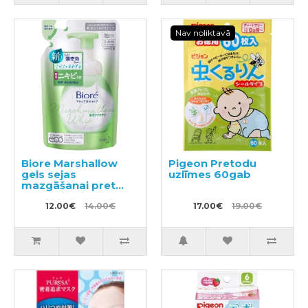
Nav noliktavā
Biore Marshallow
Pigeon Pretodu
gels sejas
uzlīmes 60gab
mazgāšanai pret
akne, pildviela 130ml
12.00€
14.00€
17.00€
19.00€