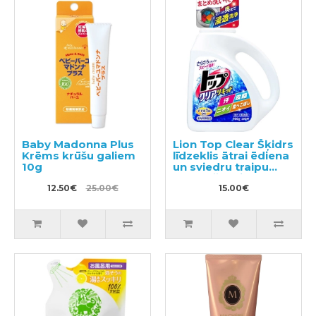
Baby Madonna Plus
Lion Top Clear Šķidrs
Krēms krūšu galiem
līdzeklis ātrai ēdiena
10g
un sviedru traipu
noņemšanai 900g
12.50€
25.00€
15.00€