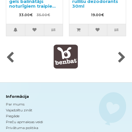
gels balinātājs
rullīšu dezodorants
noturīgiem traipiem
30ml
ar antibakteriālu
efektu 510ml +
33.00€
35.00€
19.00€
pildviela 1200ml
Informācija
Par mums
Vajadzētu zināt
Piegāde
Preču apmaksas veidi
Privātuma politika