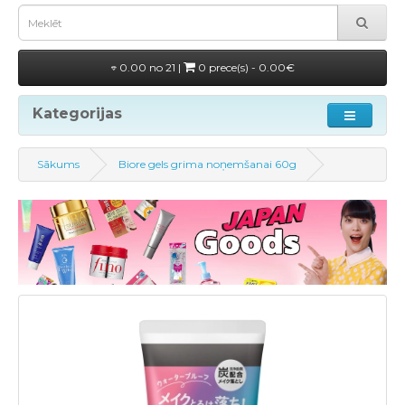
0.00 no 21 |
0 prece(s) - 0.00€
Kategorijas
Sākums
Biore gels grima noņemšanai 60g