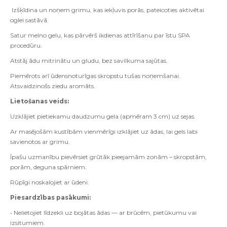
Izšķīdina un noņem grimu, kas iekļuvis porās, pateicoties aktivētai
oglei sastāvā.
Satur melno gelu, kas pārvērš ikdienas attīrīšanu par īstu SPA
procedūru.
Atstāj ādu mitrinātu un gludu, bez savilkuma sajūtas.
Piemērots arī ūdensnoturīgas skropstu tušas noņemšanai.
Atsvaidzinošs ziedu aromāts.
Lietošanas veids:
Uzklājiet pietiekamu daudzumu gela (apmēram 3 cm) uz sejas.
Ar masējošām kustībām vienmērīgi izklājiet uz ādas, lai gels labi
savienotos ar grimu.
Īpašu uzmanību pievērsiet grūtāk pieejamām zonām – skropstām,
porām, deguna spārniem.
Rūpīgi noskalojiet ar ūdeni.
Piesardzības pasākumi:
• Nelietojiet līdzekli uz bojātas ādas — ar brūcēm, pietūkumu vai
izsitumiem.