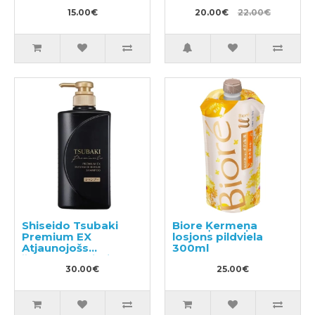
ar antibakteriālu
15.00€
efektu 510ml +
20.00€
22.00€
pildviela 480ml
Shiseido Tsubaki
Biore Ķermeņa
Premium EX
losjons pildviela
Atjaunojošs
300ml
šampūns bojātiem
matiem 490ml
30.00€
25.00€