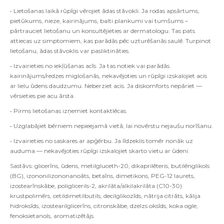
• Lietošanas laikā rūpīgi vērojiet ādas stāvokli. Ja rodas apsārtums,
pietūkums, nieze, kairinājums, balti plankumi vai tumšums –
pārtrauciet lietošanu un konsultējieties ar dermatologu. Tas pats
attiecas uz simptomiem, kas parādās pēc uzturēšanās saulē. Turpinot
lietošanu, ādas stāvoklis var pasliktināties.
• Izvairieties no iekļūšanas acīs. Ja tas notiek vai parādās
kairinājums/redzes miglošanās, nekavējoties un rūpīgi izskalojiet acis
ar lielu ūdens daudzumu. Neberziet acis. Ja diskomforts nepāriet —
vērsieties pie acu ārsta.
• Pirms lietošanas izņemiet kontaktlēcas.
• Uzglabājiet bērniem nepieejamā vietā, lai novērstu nejaušu norīšanu.
• Izvairieties no saskares ar apģērbu. Ja līdzeklis tomēr nonāk uz
auduma — nekavējoties rūpīgi izskalojiet skarto vietu ar ūdeni.
Sastāvs: glicerīns, ūdens, metilgluceth-20, dikaprilēteris, butilēnglikols
(BG), izononilizononanoāts, betaīns, dimetikons, PEG-12 laurets,
izostearīnskābe, poliglicerils-2, akrilāta/alkilakrilāta (C10-30)
krustpolimērs, cetildimetilbutils, decilglikozīds, nātrija citrāts, kālija
hidroksīds, izostearilglicerīns, citronskābe, dzelzs oksīds, koka ogle,
fenoksietanols, aromatizētājs.