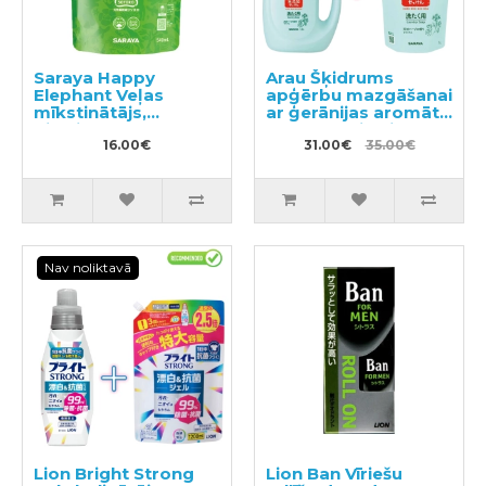
Saraya Happy
Arau Šķidrums
Elephant Veļas
apģērbu mazgāšanai
mīkstinātājs,
ar ģerānijas aromātu
pildviela 540ml
1200ml + pildviela
16.00€
1000ml
31.00€
35.00€
Nav noliktavā
Lion Bright Strong
Lion Ban Vīriešu