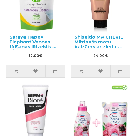
Saraya Happy
Shiseido MA CHERIE
Elephant Vannas
Mitrinošs matu
tīrīšanas līdzeklis,
balzāms ar ziedu-
pildviela 350ml
augļu aromātu 180g
12.00€
24.00€