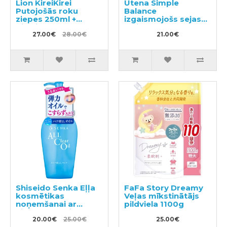
Lion KireiKirei
Utena Simple
Putojošās roku
Balance
ziepes 250ml +
izgaismojošs sejas
pildviela 450ml
losjons ar
27.00€
28.00€
hialuronskābi,
21.00€
pildviela 200ml
Shiseido Senka Eļļa
FaFa Story Dreamy
kosmētikas
Veļas mīkstinātājs
noņemšanai ar
pildviela 1100g
hialuronskābi 230ml
20.00€
25.00€
25.00€