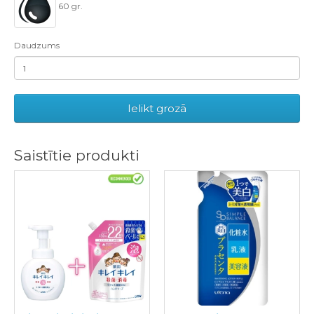
60 gr.
Daudzums
Ielikt grozā
Saistītie produkti