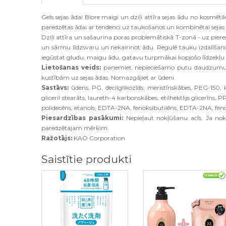
Gels sejas ādai Biore maigi un dziļi attīra sejas ādu no kosmēt
paredzētas ādai ar tendenci uz taukošanos un kombinētai sejas
Dziļi attīra un sašaurina poras problemātiskā T-zonā - uz piere
un sārmu līdzsvaru un nekairinot ādu. Regulē tauku izdalīšanos
iegūstat gludu, maigu ādu, gatavu turpmākai kopjošo līdzekļu uz
Lietošanas veids:
paņemiet nepieciešamo putu daudzumu (1
kustībām uz sejas ādas. Nomazgājiet ar ūdeni.
Sastāvs:
ūdens, PG, decilglikozīds, meristīnskābes, PEG-150, kāl
gliceril stearāts, laureth-4 karbonskābes, etilhektlijs glicerīns,
polidecēns, etanols, EDTA-2NA, fenoksibutilēns, EDTA-2NA, feno
Piesardzības pasākumi:
Nepieļaut nokļūšanu acīs. Ja nokļ
paredzētajam mērķim.
Ražotājs:
KAO Corporation
Saistītie produkti