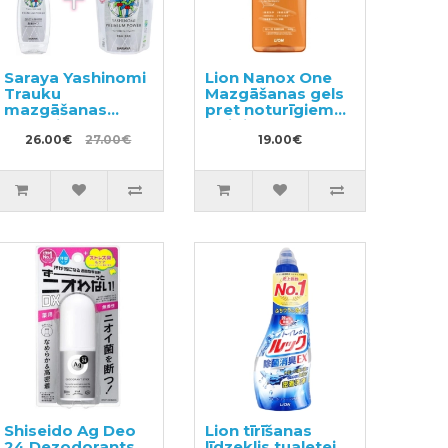
Saraya Yashinomi
Lion Nanox One
Trauku
Mazgāšanas gels
mazgāšanas
pret noturīgiem
līdzeklis 200ml +
traipiem 640g
pildviela 540ml
26.00€
27.00€
19.00€
Shiseido Ag Deo
Lion tīrīšanas
24 Dezodorants
līdzeklis tualetei