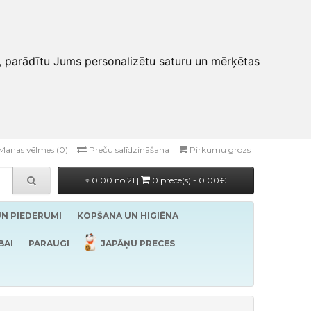
, parādītu Jums personalizētu saturu un mērķētas
Manas vēlmes (0)
Preču salīdzināšana
Pirkumu grozs
0.00 no 21 |
0 prece(s) - 0.00€
UN PIEDERUMI
KOPŠANA UN HIGIĒNA
BAI
PARAUGI
JAPĀŅU PRECES