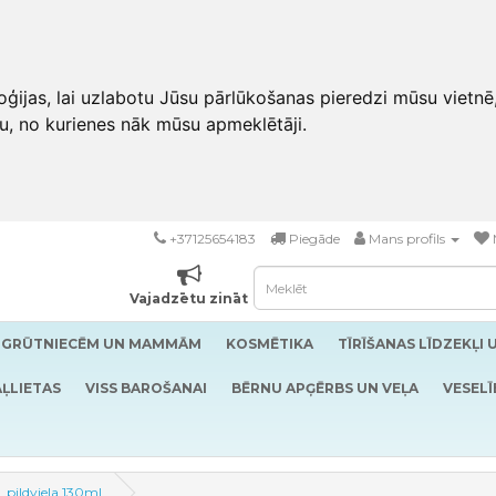
ģijas, lai uzlabotu Jūsu pārlūkošanas pieredzi mūsu vietnē
u, no kurienes nāk mūsu apmeklētāji.
+37125654183
Piegāde
Mans profils
Vajadzētu zināt
GRŪTNIECĒM UN MAMMĀM
KOSMĒTIKA
TĪRĪŠANAS LĪDZEKĻI 
ĻLIETAS
VISS BAROŠANAI
BĒRNU APĢĒRBS UN VEĻA
VESELĪ
i, pildviela 130ml