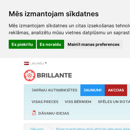
Mēs izmantojam sīkdatnes
Mēs izmantojam sīkdatnes un citas izsekošanas tehnolo
reklāmas, analizētu mūsu vietnes datplūsmu un saprast
Es piekrītu
Es noraidu
Mainīt manas preferences
Latviešu
JAPĀŅU AUTIŅBIKSĪTES
JAUNUMI
AKCIJAS
VISAS PRECES
VISS BĒRNIEM
SPĒLES UN ROTA
DĀVANU IDEJAS
Sākums
Biore marshallow dziļi attīrošs gels sejas āda