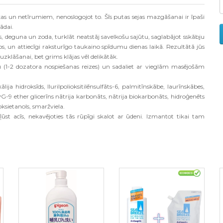
ikas un netīrumiem, nenoslogojot to. Šīs putas sejas mazgāšanai ir īpaši
 ādai.
s, deguna un zoda, turklāt neatstāj savelkošu sajūtu, saglabājot sskābju
, un attiecīgi raksturīgo taukaino spīdumu dienas laikā. Rezultātā jūs
klāšanai, bet grims klājas vēl delikātāk.
-2 dozatora nospiešanas reizes) un sadaliet ar vieglām masējošām
ija hidroksīds, llurilpolioksitilēnsulfāts-6, palmitīnskābe, laurīnskābes,
 PPG-9 ether glicerīns nātrija karbonāts, nātrija biokarbonāts, hidroģenēts
ksietanols, smaržviela.
ūst acīs, nekavējoties tās rūpīgi skalot ar ūdeni. Izmantot tikai tam