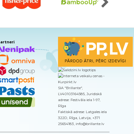
artneri
SIA "Brillante",
LV40103164585, Juridiskā
adrese: Festivāla iela 1-97,
Rīga
Faktiskā adrese: Latgales iela
322D, Rīga, Latvija, +371
25654183, info@brillante.lv