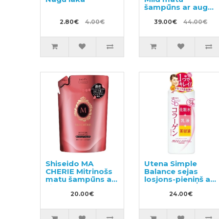
šampūns ar augu
aromātu 220ml +
2.80€
4.00€
pildviela 1000ml
39.00€
44.00€
Shiseido MA
Utena Simple
CHERIE Mitrinošs
Balance sejas
matu šampūns ar
losjons-pieniņš ar
ziedu-augļu
kolagēnu 220ml
aromātu, pildviela
20.00€
24.00€
380ml