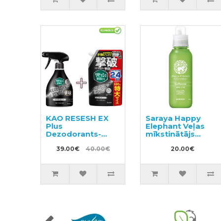
KAO RESESH EX
Saraya Happy
Plus
Elephant Veļas
Dezodorants-
mīkstinātājs
smaku
600ml
neitralizētājs
39.00€
40.00€
20.00€
sporta un darba
apģērbam 360ml
+ pildviela 680ml