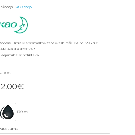
ažotājs:
KAO corp.
odelis: Biore Marshmallow face wash refill 130ml 298768
AN: 4901301298768
ieejamība: Ir noliktavā
4.00€
12.00€
130 ml.
Daudzums