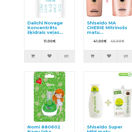
Daiichi Novage
Shiseido MA
Koncentrēts
CHERIE Mitrinošs
šķidrais veļas
matu
mazgāšanas
kondicionieris
līdzeklis pildviela
11.00€
450ml + pildviela
41.00€
45.00€
270ml
380ml
Nomi 880602
Shiseido Super
Nagu laka
Mild matu