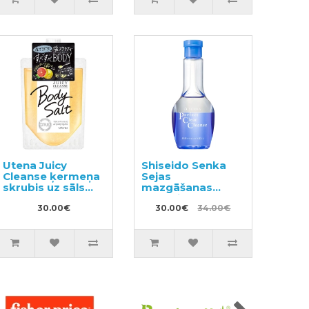
Utena Juicy
Shiseido Senka
Cleanse ķermeņa
Sejas
skrubis uz sāls
mazgāšanas
bāzes ar
līdzeklis 170ml
greipfrūta
30.00€
30.00€
34.00€
aromātu 300g