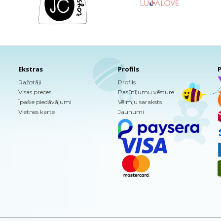
Ekstras
Profils
P
Ražotāji
Profils
Visas preces
Pasūtījumu vēsture
Īpašie piedāvājumi
Vēlmju saraksts
Vietnes karte
Jaunumi