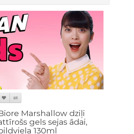
Biore Marshallow dziļi
attīrošs gels sejas ādai,
pildviela 130ml