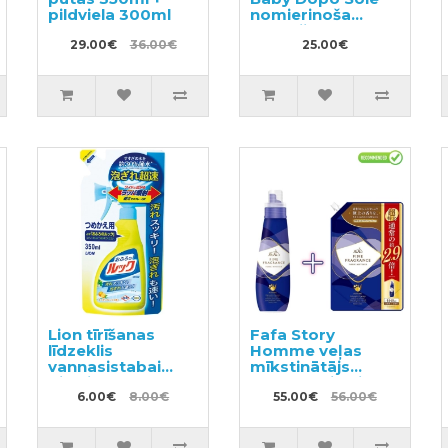
pildviela 300ml
nomierinoša
emulsija ar
29.00€
36.00€
papildus
25.00€
aizsardzību pret
odiem 150ml
Lion tīrīšanas
Fafa Story
līdzeklis
Homme veļas
vannasistabai
mīkstinātājs
pildviela 350ml
600ml + pildviela
6.00€
8.00€
1440ml
55.00€
56.00€