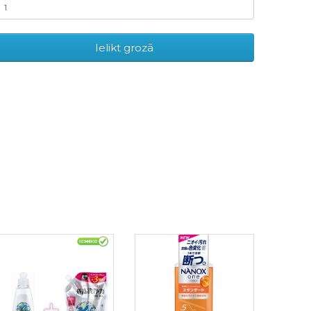
Ielikt grozā