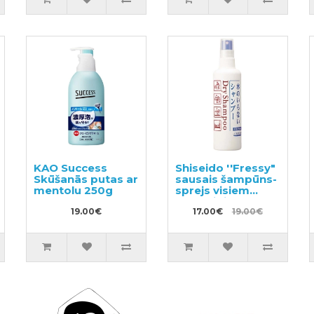
KAO Success
Shiseido ''Fressy"
Skūšanās putas ar
sausais šampūns-
mentolu 250g
sprejs visiem
matu tipiem
19.00€
150ml
17.00€
19.00€