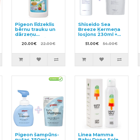
Pigeon līdzeklis
Shiseido Sea
bērnu trauku un
Breeze Ķermeņa
dārzeņu
losjons 230ml +
mazgāšanai ar
pildviela 700ml
dozatoru 800ml
20.00€
22.00€
51.00€
54.00€
Pigeon šampūns-
Linea Mamma
putas 350ml +
Baby Dopo Sole