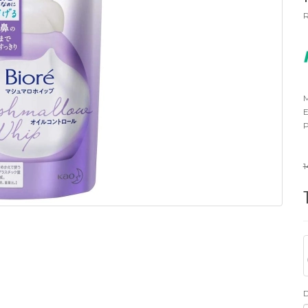
R
M
E
P
1