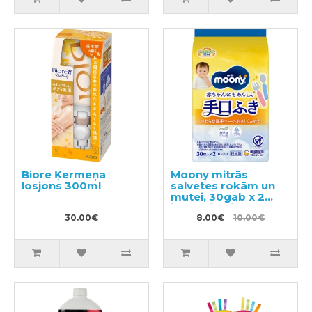
Biore Ķermeņa
Moony mitrās
losjons 300ml
salvetes rokām un
mutei, 30gab x 2
iepakojumi
30.00€
8.00€
10.00€