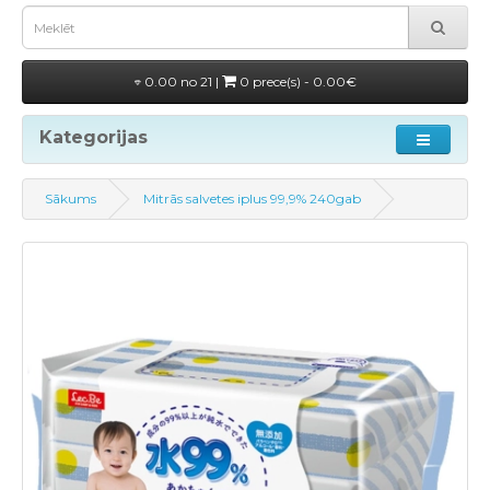
0.00 no 21 |
0 prece(s) - 0.00€
Kategorijas
Sākums
Mitrās salvetes iplus 99,9% 240gab