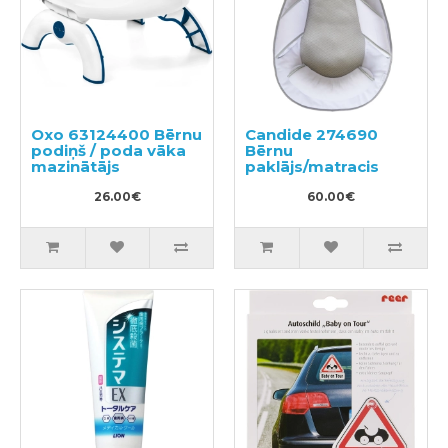
Oxo 63124400 Bērnu
Candide 274690
podiņš / poda vāka
Bērnu
mazinātājs
paklājs/matracis
26.00€
60.00€