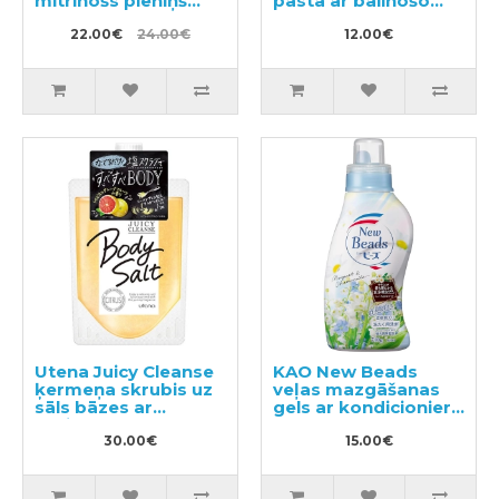
mitrinošs pieniņš
pasta ar balinošo
SPF20 45g
efektu 130g
22.00€
24.00€
12.00€
Utena Juicy Cleanse
KAO New Beads
ķermeņa skrubis uz
veļas mazgāšanas
sāls bāzes ar
gels ar kondicionieri
greipfrūta aromātu
740g
300g
30.00€
15.00€