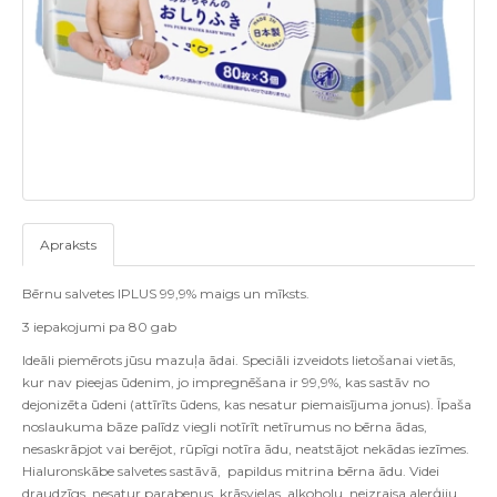
Apraksts
Bērnu salvetes IPLUS 99,9% maigs un mīksts.
3 iepakojumi pa 80 gab
Ideāli piemērots jūsu mazuļa ādai. Speciāli izveidots lietošanai vietās,
kur nav pieejas ūdenim, jo ​​impregnēšana ir 99,9%, kas sastāv no
dejonizēta ūdeni (attīrīts ūdens, kas nesatur piemaisījuma jonus). Īpaša
noslaukuma bāze palīdz viegli notīrīt netīrumus no bērna ādas,
nesaskrāpjot vai berējot, rūpīgi notīra ādu, neatstājot nekādas iezīmes.
Hialuronskābe salvetes sastāvā, papildus mitrina bērna ādu. Videi
draudzīgs, nesatur parabenus, krāsvielas, alkoholu, neizraisa alerģiju.