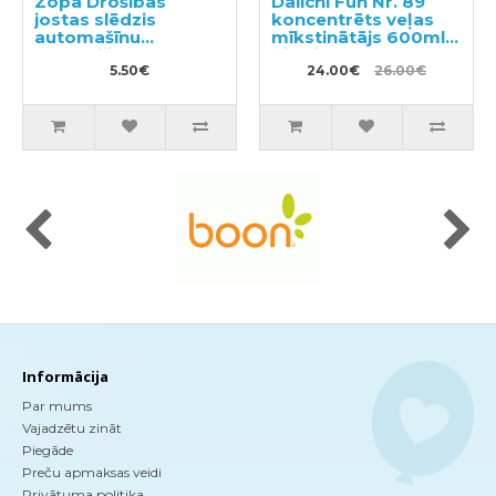
Zopa Drošības
Daiichi Fun Nr. 89
jostas slēdzis
koncentrēts veļas
automašīnu
mīkstinātājs 600ml +
sēdeklīšiem
pildviela 480ml
5.50€
24.00€
26.00€
Informācija
Par mums
Vajadzētu zināt
Piegāde
Preču apmaksas veidi
Privātuma politika