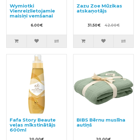
Wymiotki
Zazu Zoe Mūzikas
Vienreizlietojamie
atskaņotājs
maisiņi vemšanai
6.00€
31.50€
42.00€
Fafa Story Beaute
BIBS Bērnu muslīna
veļas mīkstinātājs
autiņš
600ml
20.00€
20.00€