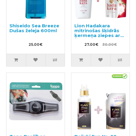
Shiseido Sea Breeze
Lion Hadakara
Dušas želeja 600ml
mitrinošas šķidrās
ķermeņa ziepes ar
ziedu aromātu
25.00€
500ml + pildviela
27.00€
30.00€
360ml