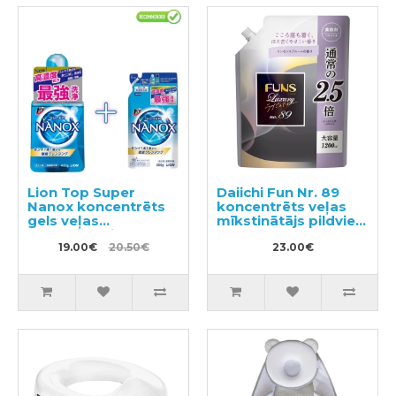
Lion Top Super
Daiichi Fun Nr. 89
Nanox koncentrēts
koncentrēts veļas
gels veļas
mīkstinātājs pildviela
mazgāšanai 400g +
1200ml
pildviela 350g
19.00€
20.50€
23.00€