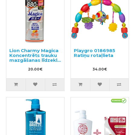
Lion Charmy Magica
Playgro 0186985
Koncentrēts trauku
Ratiņu rotaļlieta
mazgāšanas līdzeklis
880ml
20.00€
34.00€