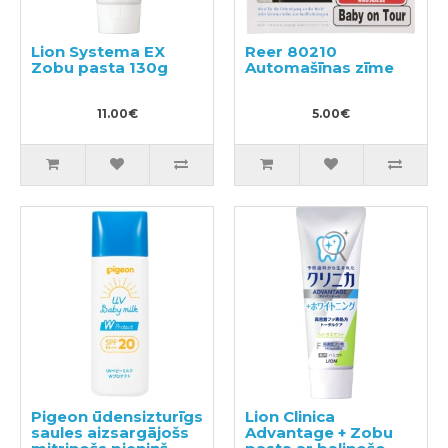
Lion Systema EX
Reer 80210
Zobu pasta 130g
Automašīnas zīme
11.00€
5.00€
Pigeon ūdensizturīgs
Lion Clinica
saules aizsargājošs
Advantage + Zobu