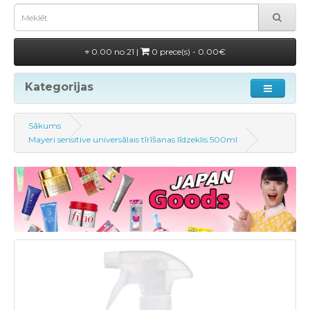
0.00 no 21 |
0 prece(s) - 0.00€
Kategorijas
Sākums
Mayeri sensitive universālais tīrīšanas līdzeklis 500ml