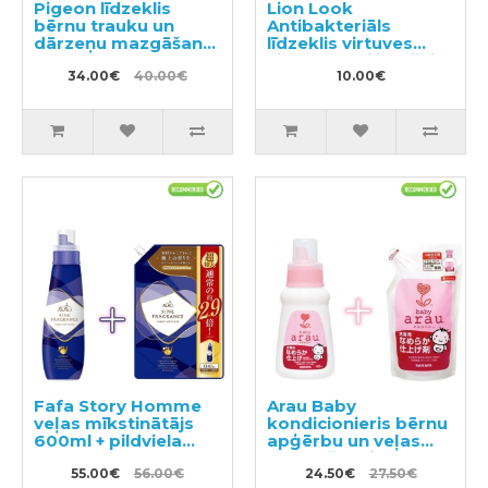
Pigeon līdzeklis
Lion Look
bērnu trauku un
Antibakteriāls
dārzeņu mazgāšanai
līdzeklis virtuves
ar dozatoru 800ml +
virsmu sterilizācijai
pildviela 700ml
34.00€
40.00€
pildviela 300ml
10.00€
Fafa Story Homme
Arau Baby
veļas mīkstinātājs
kondicionieris bērnu
600ml + pildviela
apģērbu un veļas
1440ml
mazgāšanai 480ml +
55.00€
56.00€
pildviela 440ml
24.50€
27.50€