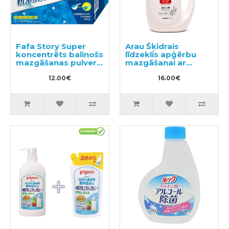
Fafa Story Super
Arau Šķidrais
koncentrēts balinošs
līdzeklis apģērbu
mazgāšanas pulveris
mazgāšanai ar
500g
sastāvam pievienoto
12.00€
lavandas un
16.00€
piparmētras
ekstraktu 1200ml