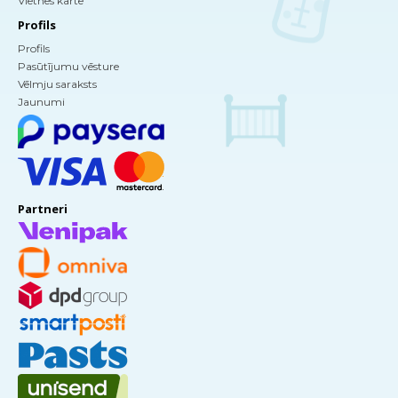
Vietnes karte
Profils
Profils
Pasūtījumu vēsture
Vēlmju saraksts
Jaunumi
Partneri