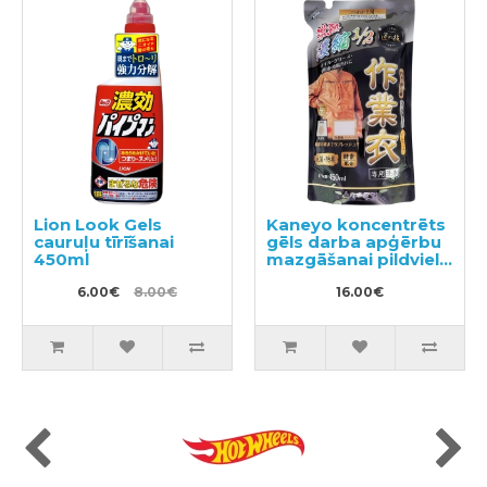
Lion Look Gels
Kaneyo koncentrēts
cauruļu tīrīšanai
gēls darba apģērbu
450ml
mazgāšanai pildviela
450ml
6.00€
8.00€
16.00€