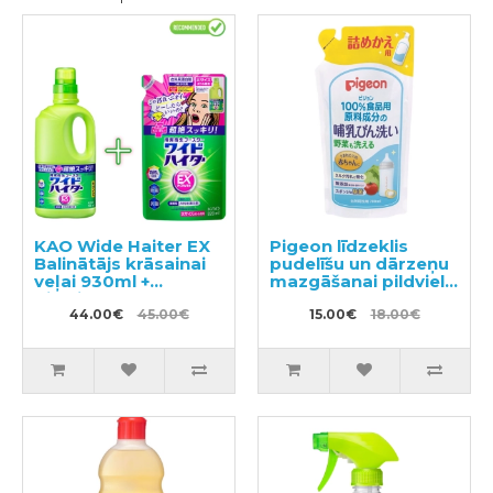
KAO Wide Haiter EX
Pigeon līdzeklis
Balinātājs krāsainai
pudelīšu un dārzeņu
veļai 930ml +
mazgāšanai pildviela
pildviela 820ml
700ml
44.00€
45.00€
15.00€
18.00€