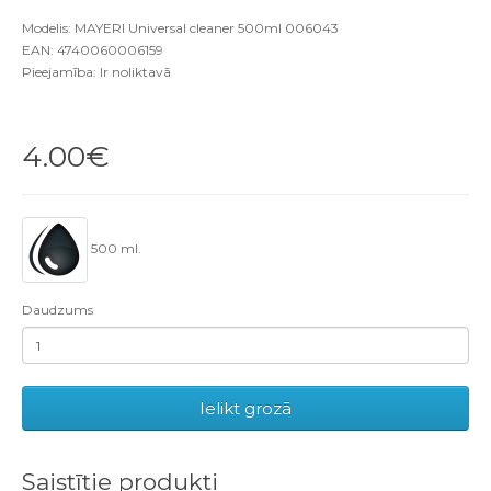
Modelis: MAYERI Universal cleaner 500ml 006043
EAN: 4740060006159
Pieejamība: Ir noliktavā
4.00€
500 ml.
Daudzums
Ielikt grozā
Saistītie produkti