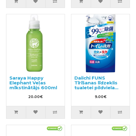
Saraya Happy
Daiichi FUNS
Elephant Veļas
Tīrīšanas līdzeklis
mīkstinātājs 600ml
tualetei pildviela
330ml
20.00€
9.00€