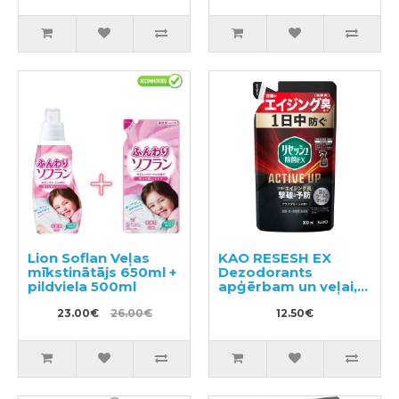
Lion Soflan Veļas
KAO RESESH EX
mīkstinātājs 650ml +
Dezodorants
pildviela 500ml
apģērbam un veļai,
pildviela 300ml
23.00€
26.00€
12.50€