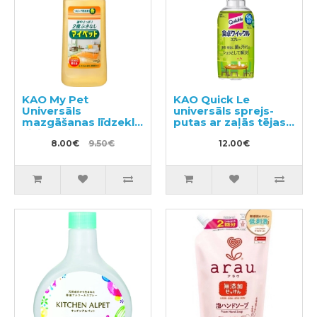
KAO My Pet
KAO Quick Le
Universāls
universāls sprejs-
mazgāšanas līdzeklis
putas ar zaļās tējas
visiem virsmu
aromātu 300ml
veidiem 500ml
8.00€
9.50€
12.00€