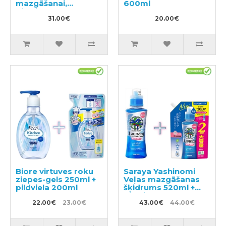
mazgāšanai,
600ml
pildviela 1070g
31.00€
20.00€
Biore virtuves roku
Saraya Yashinomi
ziepes-gels 250ml +
Veļas mazgāšanas
pildviela 200ml
šķidrums 520ml +
pildviela 950ml
22.00€
23.00€
43.00€
44.00€