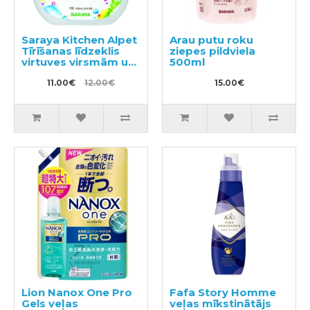
Saraya Kitchen Alpet
Arau putu roku
Tīrīšanas līdzeklis
ziepes pildviela
virtuves virsmām un
500ml
traukiem 400ml
11.00€
12.00€
15.00€
Lion Nanox One Pro
Fafa Story Homme
Gels veļas
veļas mīkstinātājs