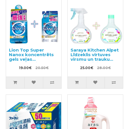
Lion Top Super
Saraya Kitchen Alpet
Nanox koncentrēts
Līdzeklis virtuves
gels veļas
virsmu un trauku
mazgāšanai 400g +
sterilizācijai 400ml +
pildviela 350g
19.00€
20.50€
pildviela 400ml
25.00€
28.00€