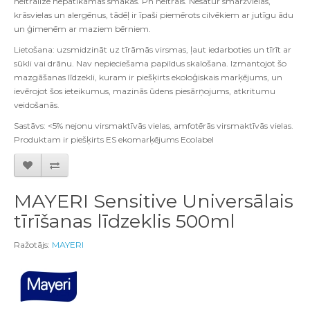
neitralizē nepatīkamas smakas. Ph neitrāls. Nesatur smaržvielas,
krāsvielas un alergēnus, tādēļ ir īpaši piemērots cilvēkiem ar jutīgu ādu
un ģimenēm ar maziem bērniem.
Lietošana: uzsmidzināt uz tīrāmās virsmas, ļaut iedarboties un tīrīt ar
sūkli vai drānu. Nav nepieciešama papildus skalošana. Izmantojot šo
mazgāšanas līdzekli, kuram ir piešķirts ekoloģiskais marķējums, un
ievērojot šos ieteikumus, mazinās ūdens piesārņojums, atkritumu
veidošanās.
Sastāvs: <5% nejonu virsmaktīvās vielas, amfotērās virsmaktīvās vielas.
Produktam ir piešķirts ES ekomarķējums Ecolabel
MAYERI Sensitive Universālais
tīrīšanas līdzeklis 500ml
Ražotājs:
MAYERI