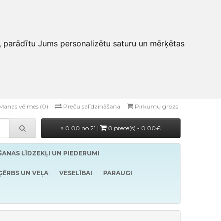
, parādītu Jums personalizētu saturu un mērķētas
Manas vēlmes (0)
Preču salīdzināšana
Pirkumu grozs
0.00 no 21 |
0 prece(s) - 0.00€
ĪŠANAS LĪDZEKĻI UN PIEDERUMI
ĢĒRBS UN VEĻA
VESELĪBAI
PARAUGI