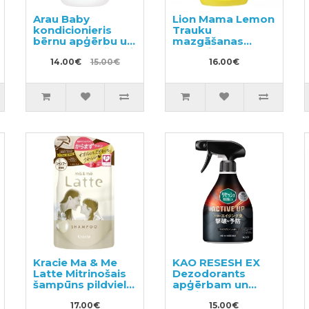
Arau Baby
Lion Mama Lemon
kondicionieris
Trauku
bērnu apģērbu un
mazgāšanas
veļas mazgāšanai
līdzeklis 2150ml
480ml
14.00€
15.00€
16.00€
Kracie Ma & Me
KAO RESESH EX
Latte Mitrinošais
Dezodorants
šampūns pildviela
apģērbam un
360ml
veļai 350ml
17.00€
15.00€