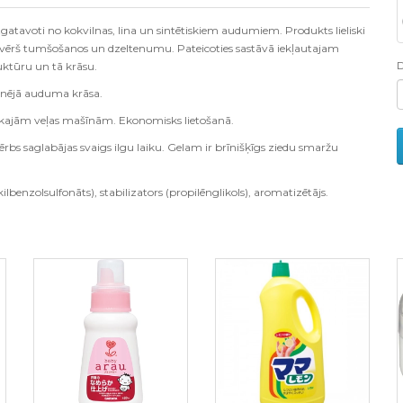
atavoti no kokvilnas, lina un sintētiskiem audumiem. Produkts lieliski
ovērš tumšošanos un dzeltenumu. Pateicoties sastāvā iekļautajam
uktūru un tā krāsu.
otnējā auduma krāsa.
kajām veļas mašīnām. Ekonomisks lietošanā.
ģērbs saglabājas svaigs ilgu laiku. Gelam ir brīnišķīgs ziedu smaržu
lkilbenzolsulfonāts), stabilizators (propilēnglikols), aromatizētājs.