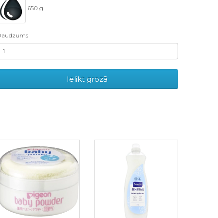
650 g
Daudzums
Ielikt grozā