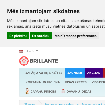
Mēs izmantojam sīkdatnes
Mēs izmantojam sīkdatnes un citas izsekošanas tehnolo
reklāmas, analizētu mūsu vietnes datplūsmu un saprast
Es piekrītu
Es noraidu
Mainīt manas preferences
Latviešu
JAPĀŅU AUTIŅBIKSĪTES
JAUNUMI
AKCIJAS
KOPŠANA UN HIGIĒNA
VISAS PRECES
VISS BĒ
JAPĀŅU PRECES
DĀVANU IDEJAS
Sākums
Kao new beads veļas mazgāšanas gels ar kond