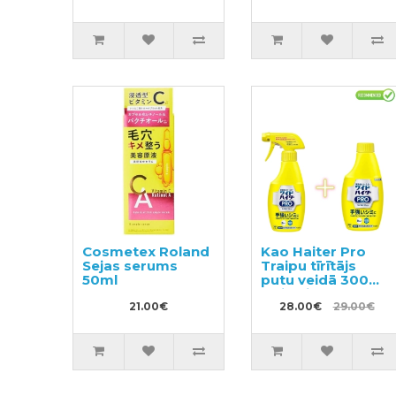
Cosmetex Roland
Kao Haiter Pro
Sejas serums
Traipu tīrītājs
50ml
putu veidā 300ml
+ pildviela 300ml
21.00€
28.00€
29.00€