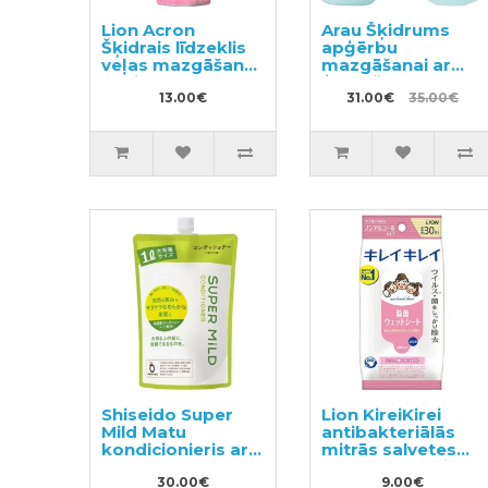
Lion Acron
Arau Šķidrums
Šķidrais līdzeklis
apģērbu
veļas mazgāšanai
mazgāšanai ar
ar ziedu aromātu
ģerānijas aromātu
450ml
13.00€
1200ml + pildviela
31.00€
35.00€
1000ml
Shiseido Super
Lion KireiKirei
Mild Matu
antibakteriālās
kondicionieris ar
mitrās salvetes
augu aromātu,
rokām bez spirta
pildviela 1000ml
30.00€
30gab
9.00€