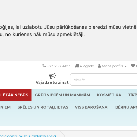
ģijas, lai uzlabotu Jūsu pārlūkošanas pieredzi mūsu vietnē
u, no kurienes nāk mūsu apmeklētāji.
+37125654183
Piegāde
Mans profils
Vajadzētu zināt
LĒTĀK NEBŪS
GRŪTNIECĒM UN MAMMĀM
KOSMĒTIKA
TĪR
RNIEM
SPĒLES UN ROTAĻLIETAS
VISS BAROŠANAI
BĒRNU AP
icionieri 740g + pildviela 650g