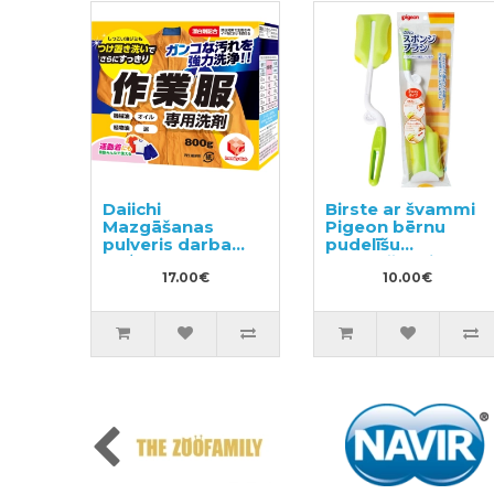
Daiichi
Birste ar švammi
Mazgāšanas
Pigeon bērnu
pulveris darba
pudelīšu
apģērba
mazgāšanai, 1gb.
mazgāšanai 800g
17.00€
10.00€