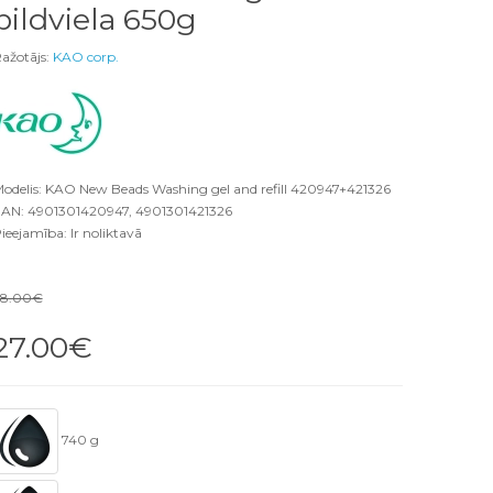
pildviela 650g
ažotājs:
KAO corp.
odelis: KAO New Beads Washing gel and refill 420947+421326
AN: 4901301420947, 4901301421326
ieejamība: Ir noliktavā
28.00€
27.00€
740 g