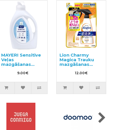
MAYERI Sensitive
Lion Charmy
Veļas
Magica Trauku
mazgāšanas
mazgāšanas
želeja 1.65l
sprejs, pildviela
9.00€
250ml
12.00€