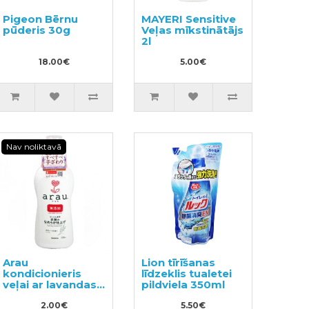
Pigeon Bērnu
MAYERI Sensitive
pūderis 30g
Veļas mīkstinātājs
2l
18.00€
5.00€
Nav noliktavā
Arau
Lion tīrīšanas
kondicionieris
līdzeklis tualetei
veļai ar lavandas
pildviela 350ml
aromātu paraugs
50ml
2.00€
5.50€