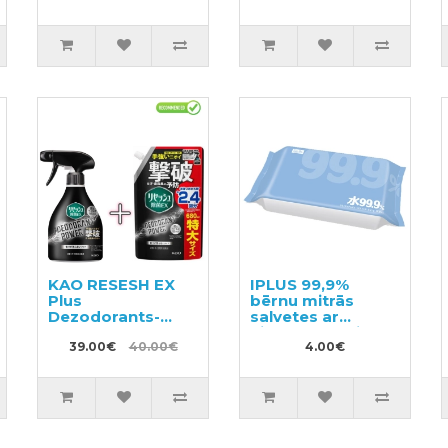
KAO RESESH EX
IPLUS 99,9%
Plus
bērnu mitrās
Dezodorants-
salvetes ar
smaku
hialuronskābi
neitralizētājs
39.00€
40.00€
80gab
4.00€
sporta un darba
apģērbam 360ml
+ pildviela 680ml