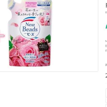
R
M
E
P