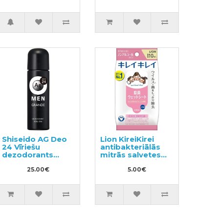
Shiseido AG Deo
Lion KireiKirei
24 Vīriešu
antibakteriālās
dezodorants
mitrās salvetes
120ml
rokām bez spirta
25.00€
10gab
5.00€