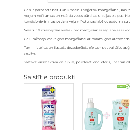
Gels ir paredzēts baltu un krāsainu apģērbu mazgāšanai, kas izg
noņem netīrumus un noārda vecos pārtikas un eļļas traipus. N
kondicionierim, tas padara veļu mīkstu, saglabājot auduma str
Nesatur fluorescējošas vielas - pēc mazgāšanas saglabājas sāk
Gelu ražotājs iesaka gan mazgāšanai ar rokām, gan automātis
Tam ir izteikts un ilgstošs dezodorējošs efekts – pat valkājot ap
sastāvs.
Sastāvs: virsmaktīvā viela (21%, polioksietilēndilēteris, lineārais a
Saistītie produkti