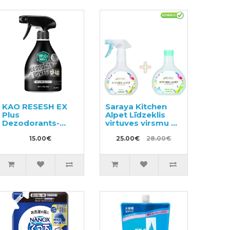
KAO RESESH EX
Saraya Kitchen
Plus
Alpet Līdzeklis
Dezodorants-
virtuves virsmu un
smaku
trauku
neitralizētājs
15.00€
sterilizācijai
25.00€
28.00€
sporta un darba
400ml + pildviela
apģērbam 360ml
400ml