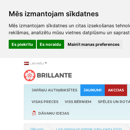
Mēs izmantojam sīkdatnes
Mēs izmantojam sīkdatnes un citas izsekošanas tehnolo
reklāmas, analizētu mūsu vietnes datplūsmu un saprast
Es piekrītu
Es noraidu
Mainīt manas preferences
Latviešu
JAPĀŅU AUTIŅBIKSĪTES
JAUNUMI
AKCIJAS
VISAS PRECES
VISS BĒRNIEM
SPĒLES UN ROTA
DĀVANU IDEJAS
Sākums
Lion premium lightee zobu pasta 100g