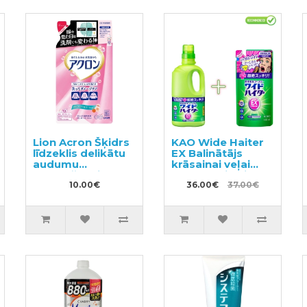
Lion Acron Šķidrs
KAO Wide Haiter
līdzeklis delikātu
EX Balinātājs
audumu
krāsainai veļai
mazgāšanai ar
930ml + pildviela
ziedu aromātu,
10.00€
450ml
36.00€
37.00€
pildviela 400ml