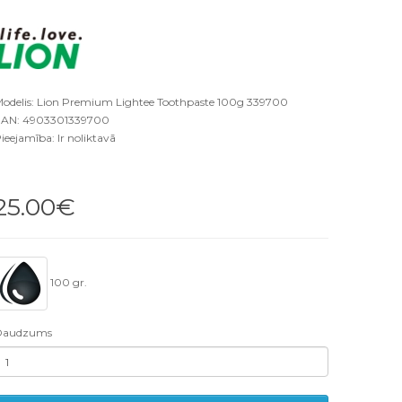
odelis: Lion Premium Lightee Toothpaste 100g 339700
AN: 4903301339700
ieejamība: Ir noliktavā
25.00€
100 gr.
Daudzums