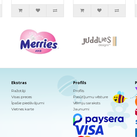
450ml
Ekstras
Profils
P
Ražotāji
Profils
Visas preces
Pasūtījumu vēsture
Īpašie piedāvājumi
Vēlmju saraksts
Vietnes karte
Jaunumi