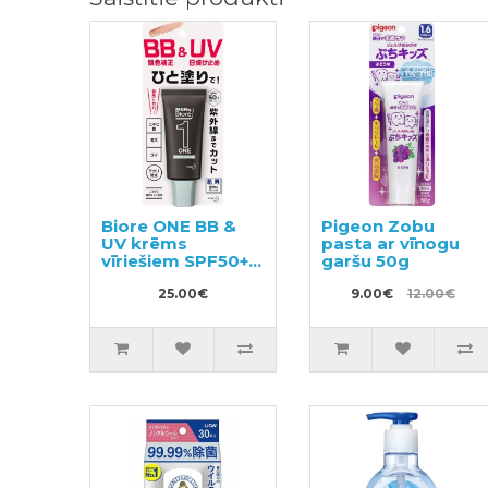
Biore ONE BB &
Pigeon Zobu
UV krēms
pasta ar vīnogu
vīriešiem SPF50+
garšu 50g
30g
25.00€
9.00€
12.00€