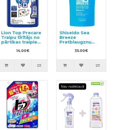
Lion Top Precare
Shiseido Sea
Traipu tīrītājs no
Breeze
pārtikas traipiem
Pretblaugznu
pildviela 200g
šampūns un
14.00€
kondicionieris divi
35.00€
vienā ar mentolu,
pildviela 1000ml
Nav noliktavā