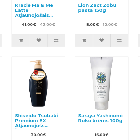
Kracie Ma & Me
Lion Zact Zobu
Latte
pasta 150g
Atjaunojošais
kondicionieris
490g + pildviela
41.00€
42.00€
8.00€
10.00€
360g
Shiseido Tsubaki
Saraya Yashinomi
Premium EX
Roku krēms 100g
Atjaunojošs
šampūns
bojātiem matiem
30.00€
16.00€