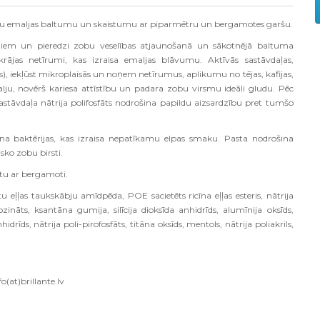
bu emaljas baltumu un skaistumu ar piparmētru un bergamotes garšu.
iem un pieredzi zobu veselības atjaunošanā un sākotnējā baltuma
rājas netīrumi, kas izraisa emaljas blāvumu. Aktīvās sastāvdaļas,
s), iekļūst mikroplaisās un noņem netīrumus, aplikumu no tējas, kafijas,
malju, novērš kariesa attīstību un padara zobu virsmu ideāli gludu. Pēc
astāvdaļa nātrija polifosfāts nodrošina papildu aizsardzību pret tumšo
īcina baktērijas, kas izraisa nepatīkamu elpas smaku. Pasta nodrošina
sko zobu birsti.
ātu ar bergamoti.
stu eļļas taukskābju amīdpēda, POE sacietēts ricīna eļļas esteris, nātrija
rkozināts, ksantāna gumija, silīcija dioksīda anhidrīds, alumīnija oksīds,
idrīds, nātrija poli-pirofosfāts, titāna oksīds, mentols, nātrija poliakrils,
o(at)brillante.lv