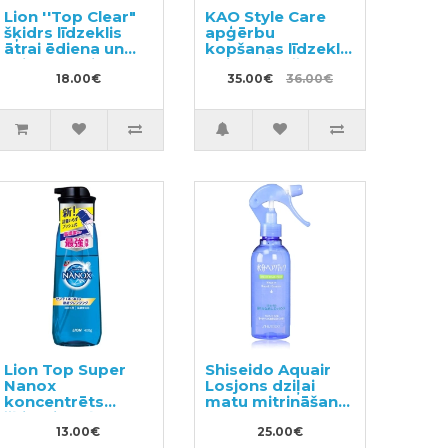
Lion ''Top Clear"
KAO Style Care
šķidrs līdzeklis
apģērbu
ātrai ēdiena un
kopšanas līdzeklis
sviedru traipu
ar izlīdzinošu un
noņemšanai
18.00€
antistatisku
35.00€
36.00€
pildviela 1160g
efektu 200ml +
pildviela 400ml
Lion Top Super
Shiseido Aquair
Nanox
Losjons dziļai
koncentrēts
matu mitrināšanai
šķidrais veļas
220ml
mazgāšanas
13.00€
25.00€