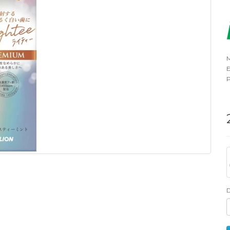
M
E
P