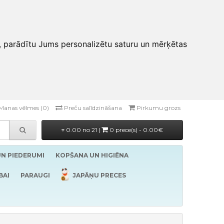
, parādītu Jums personalizētu saturu un mērķētas
Manas vēlmes (0)
Preču salīdzināšana
Pirkumu grozs
0.00 no 21 |
0 prece(s) - 0.00€
UN PIEDERUMI
KOPŠANA UN HIGIĒNA
BAI
PARAUGI
JAPĀŅU PRECES