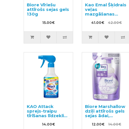
Biore Vīriešu
Kao Emal Šķidrais
attīrošs sejas gels
veļas
130g
mazgāšanas
līdzeklis 460ml +
15.00€
pildviela 810ml
41.00€
42.00€
KAO Attack
Biore Marshallow
sprejs-traipu
dziļi attīrošs gels
tīrīšanas līdzeklis
sejas ādai,
audumu apstrādei
pildviela 130ml
pirms
14.00€
12.00€
14.00€