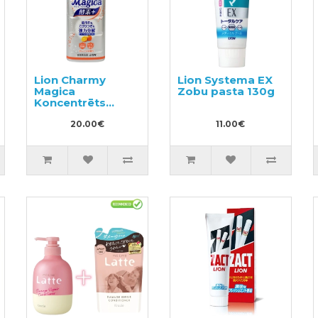
Lion Charmy
Lion Systema EX
Magica
Zobu pasta 130g
Koncentrēts
trauku
mazgāšanas
20.00€
11.00€
līdzeklis 880ml