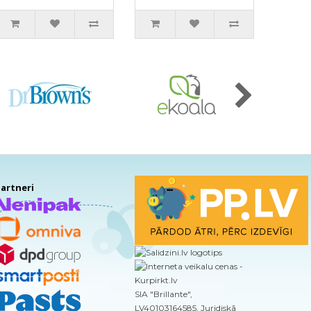
līdzeklis, 400ml
pudele ar sūkni
artneri
SIA "Brillante",
LV40103164585, Juridiskā