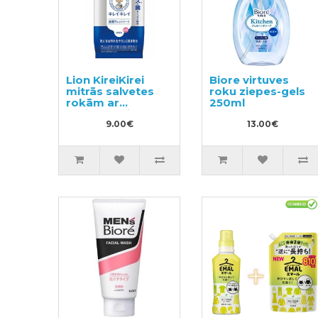
Lion KireiKirei
Biore virtuves
mitrās salvetes
roku ziepes-gels
rokām ar
250ml
antibakteriālu
efektu 30gab
9.00€
13.00€