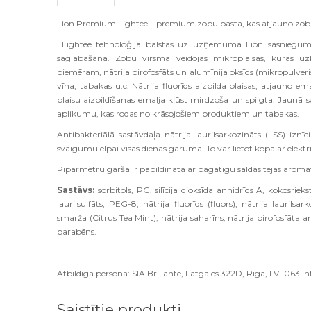
Lion Premium Lightee – premium zobu pasta, kas atjauno zo
Lightee tehnoloģija balstās uz uzņēmuma Lion sasniegum
saglabāšanā. Zobu virsmā veidojas mikroplaisas, kurās uzk
piemēram, nātrija pirofosfāts un alumīnija oksīds (mikropulveri
vīna, tabakas u.c. Nātrija fluorīds aizpilda plaisas, atjauno e
plaisu aizpildīšanas emalja kļūst mirdzoša un spilgta. Jaunā s
aplikumu, kas rodas no krāsojošiem produktiem un tabakas.
Antibakteriālā sastāvdaļa nātrija laurilsarkozināts (LSS) izn
svaigumu elpai visas dienas garumā. To var lietot kopā ar elektri
Piparmētru garša ir papildināta ar bagātīgu saldās tējas arom
Sastāvs:
sorbitols, PG, silīcija dioksīda anhidrīds A, kokosriek
laurilsulfāts, PEG-8, nātrija fluorīds (fluors), nātrija laurilsa
smarža (Citrus Tea Mint), nātrija saharīns, nātrija pirofosfāta anh
parabēns.
Atbildīgā persona: SIA Brillante, Latgales 322D, Rīga, LV 1063 inf
Saistītie produkti