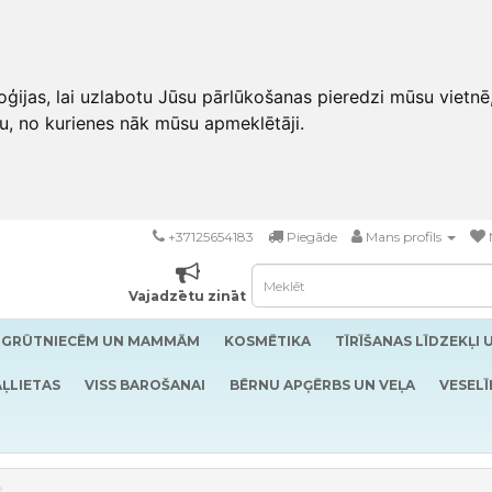
ģijas, lai uzlabotu Jūsu pārlūkošanas pieredzi mūsu vietnē
u, no kurienes nāk mūsu apmeklētāji.
+37125654183
Piegāde
Mans profils
Vajadzētu zināt
GRŪTNIECĒM UN MAMMĀM
KOSMĒTIKA
TĪRĪŠANAS LĪDZEKĻI 
ĻLIETAS
VISS BAROŠANAI
BĒRNU APĢĒRBS UN VEĻA
VESELĪ