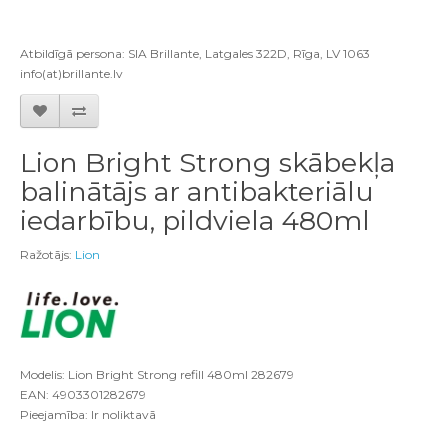
Atbildīgā persona: SIA Brillante, Latgales 322D, Rīga, LV 1063
info(at)brillante.lv
Lion Bright Strong skābekļa
balinātājs ar antibakteriālu
iedarbību, pildviela 480ml
Ražotājs:
Lion
Modelis: Lion Bright Strong refill 480ml 282679
EAN: 4903301282679
Pieejamība: Ir noliktavā