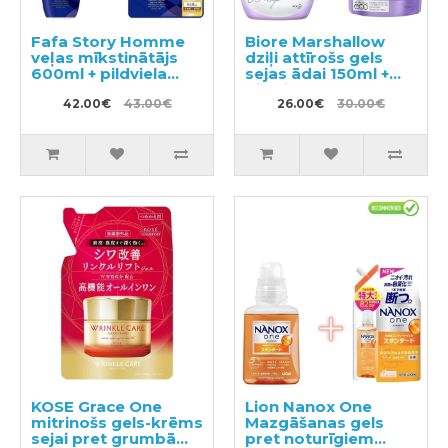
Fafa Story Homme
Biore Marshallow
veļas mīkstinātājs
dziļi attīrošs gels
600ml + pildviela
sejas ādai 150ml +
840ml
pildviela 130ml
42.00€
43.00€
26.00€
30.00€
KOSE Grace One
Lion Nanox One
mitrinošs gels-krēms
Mazgāšanas gels
sejai pret grumbām
pret noturīgiem