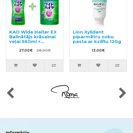
KAO Wide Haiter EX
Lion Xylident
Balinātājs krāsainai
piparmētru zobu
veļai 560ml +
pasta ar ksilītu 120g
pildviela 450ml
27.00€
28.00€
13.00€
Informācija