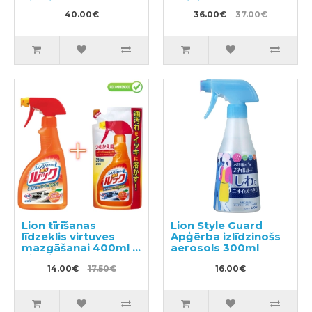
pildviela 90g
traipiem 380g +
40.00€
pildviela 820g
36.00€
37.00€
Lion tīrīšanas
Lion Style Guard
līdzeklis virtuves
Apģērba izlīdzinošs
mazgāšanai 400ml +
aerosols 300ml
pildviela 350ml
14.00€
17.50€
16.00€