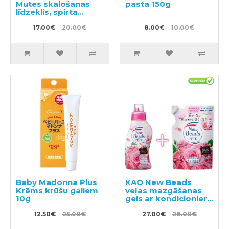
Mutes skalošanas
pasta 150g
līdzeklis, spirta
saturošs 900ml
17.00€
20.00€
8.00€
10.00€
Baby Madonna Plus
KAO New Beads
Krēms krūšu galiem
veļas mazgāšanas
10g
gels ar kondicionieri
740g + pildviela 650g
12.50€
25.00€
27.00€
28.00€