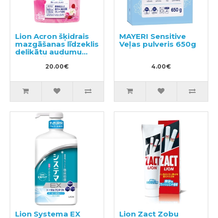
Lion Acron šķidrais
MAYERI Sensitive
mazgāšanas līdzeklis
Veļas pulveris 650g
delikātu audumu
mazgāšanai,
pildviela 850ml
20.00€
4.00€
Lion Systema EX
Lion Zact Zobu