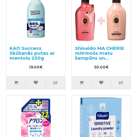
KAO Success
Shiseido MA CHERIE
Skūšanās putas ar
mitrinošs matu
mentolu 250g
šampūns un
kondicionieris 450ml
19.00€
50.00€