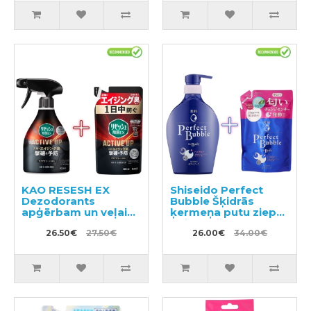
KAO RESESH EX
Shiseido Perfect
Dezodorants
Bubble Šķidrās
apģērbam un veļai
ķermeņa putu ziepes
350ml + pildviela
ar ilgstošu
300ml
26.50€
27.50€
dezodorējošu efektu
26.00€
34.00€
500ml + pildviela
350ml