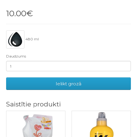
10.00€
480 ml
Daudzums
Ielikt grozā
Saistītie produkti