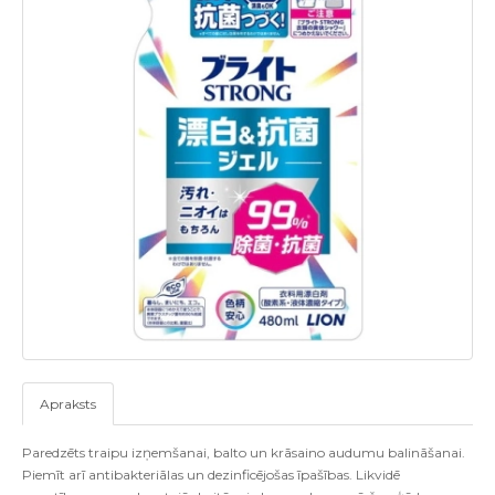
Apraksts
Paredzēts traipu izņemšanai, balto un krāsaino audumu balināšanai.
Piemīt arī antibakteriālas un dezinficējošas īpašības. Likvidē