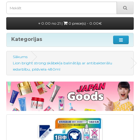
0.00 no 21 |
0 prece(s) - 0.00€
Kategorijas
Sākums
Lion bright strong skābekļa balinātājs ar antibakteriālu
iedarbību, pildviela 480ml