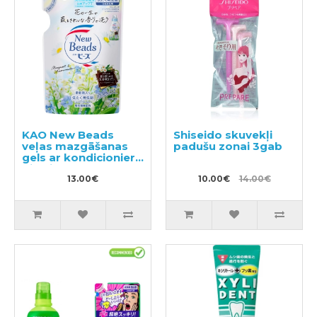
KAO New Beads
Shiseido skuvekļi
veļas mazgāšanas
padušu zonai 3gab
gels ar kondicionieri,
pildviela 650g
13.00€
10.00€
14.00€