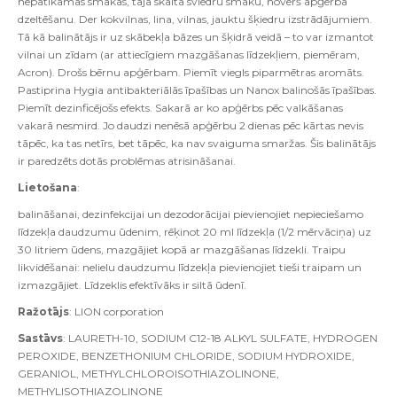
nepatīkamas smakas, tajā skaitā sviedru smaku, novērš apģērba
dzeltēšanu. Der kokvilnas, lina, vilnas, jauktu šķiedru izstrādājumiem.
Tā kā balinātājs ir uz skābekļa bāzes un šķidrā veidā – to var izmantot
vilnai un zīdam (ar attiecīgiem mazgāšanas līdzekļiem, piemēram,
Acron). Drošs bērnu apģērbam. Piemīt viegls piparmētras aromāts.
Pastiprina Hygia antibakteriālās īpašības un Nanox balinošās īpašības.
Piemīt dezinficējošs efekts. Sakarā ar ko apģērbs pēc valkāšanas
vakarā nesmird. Jo daudzi nenēsā apģērbu 2 dienas pēc kārtas nevis
tāpēc, ka tas netīrs, bet tāpēc, ka nav svaiguma smaržas. Šis balinātājs
ir paredzēts dotās problēmas atrisināšanai.
Lietošana
:
balināšanai, dezinfekcijai un dezodorācijai pievienojiet nepieciešamo
līdzekļa daudzumu ūdenim, rēķinot 20 ml līdzekļa (1/2 mērvāciņa) uz
30 litriem ūdens, mazgājiet kopā ar mazgāšanas līdzekli. Traipu
likvidēšanai: nelielu daudzumu līdzekļa pievienojiet tieši traipam un
izmazgājiet. Līdzeklis efektīvāks ir siltā ūdenī.
Ražotājs
: LION corporation
Sastāvs
: LAURETH-10, SODIUM C12-18 ALKYL SULFATE, HYDROGEN
PEROXIDE, BENZETHONIUM CHLORIDE, SODIUM HYDROXIDE,
GERANIOL, METHYLCHLOROISOTHIAZOLINONE,
METHYLISOTHIAZOLINONE