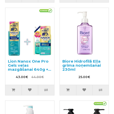
Lion Nanox One Pro
Biore Hidrofilā Eļļa
Gels veļas
grima noņemšanai
mazgāšanai 640g +
230ml
pildviela 790g
43.00€
44.00€
25.00€