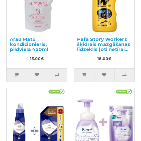
Arau Matu
Fafa Story Workers
kondicionieris,
šķidrais mazgāšanas
pildviela 450ml
līdzeklis ļoti netīrai
veļai un darba
13.00€
apģērbam 800ml
18.00€