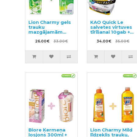
Lion Charmy gels
KAO Quick Le
trauku
salvetes virtuves
mazgājamām
tīrīšanai 10gab +
mašīnām ar
maiņas bloks
citronmētras
26.00€
33.00€
24gab
34.00€
35.00€
aromātu 480g +
pildviela 840g
Biore Ķermeņa
Lion Charmy Mild
losjons 300ml +
līdzeklis trauku,