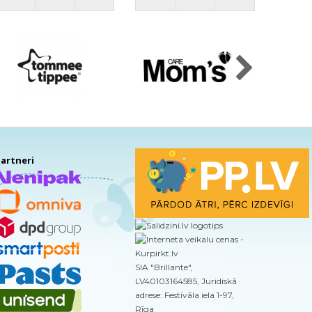
artneri
SIA "Brillante",
LV40103164585, Juridiskā
adrese: Festivāla iela 1-97,
Rīga