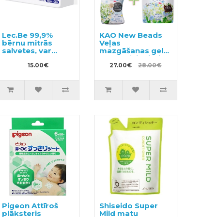
Lec.Be 99,9%
KAO New Beads
bērnu mitrās
Veļas
salvetes, var
mazgāšanas gels
noskalot tualetes
ar kondicionieri
podā 180 gab.
15.00€
740g + pildviela
27.00€
28.00€
(60х3)
650g
Pigeon Attīroš
Shiseido Super
plāksteris
Mild matu