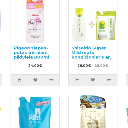
Pigeon ziepes-
Shiseido Super
putas bērniem
Mild matu
pildviela 800ml
kondicionieris ar
augu aromātu
24.00€
220ml + pildviela
26.00€
29.00€
400ml