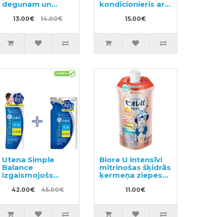
degunam un
kondicionieris ar
kaklam ar
augu aromātu,
eikalipta eļļu no
13.00€
14.00€
pildviela 400ml
15.00€
6+ mēnešiem
6gab
Utena Simple
Biore U intensīvi
Balance
mitrinošas šķidrās
izgaismojošs
ķermeņa ziepes
sejas losjons ar
ar maigu ziedu-
hialuronskābi
42.00€
45.00€
augļu aromātu
11.00€
220ml + pildviela
pildviela 340ml
200ml