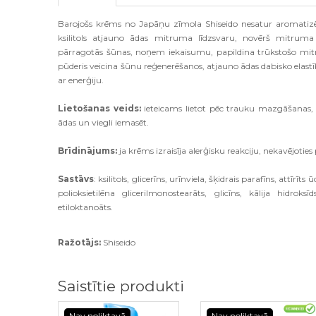
Barojošs krēms no Japāņu zīmola Shiseido nesatur aromatizē
ksilitols atjauno ādas mitruma līdzsvaru, novērš mitruma
pārragotās šūnas, noņem iekaisumu, papildina trūkstošo mi
pūderis veicina šūnu reģenerēšanos, atjauno ādas dabisko elast
ar enerģiju.
Lietošanas veids:
ieteicams lietot pēc trauku mazgāšanas
ādas un viegli iemasēt.
Brīdinājums:
ja krēms izraisīja alerģisku reakciju, nekavējoties
Sastāvs
: ksilitols, glicerīns, urīnviela, šķidrais parafīns, attīrī
polioksietilēna glicerilmonostearāts, glicīns, kālija hidroksī
etiloktanoāts.
Ražotājs:
Shiseido
Saistītie produkti
Nav noliktavā
Nav noliktavā