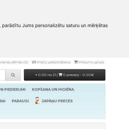
, parādītu Jums personalizētu saturu un mērķētas
Manas vēlmes (0)
Preču salīdzināšana
Pirkumu grozs
0.00 no 21 |
0 prece(s) - 0.00€
UN PIEDERUMI
KOPŠANA UN HIGIĒNA
BAI
PARAUGI
JAPĀŅU PRECES