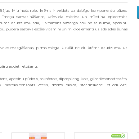
tājus. Mitrinošs roku krēms ir veidots uz dabīgo komponentu bāzes:
 līmeņa samazināšanos, urīnviela mitrina un mīkstina epidermisa
truma daudzumu ādā, E vitamīns aizsargā ādu no sausuma, apelsīnu
ību, pūdera sastāvā esošie vitamīni un mikroelementi uzlādē ādas šūnas
, veļas mazgāšanas, pirms miega. Uzklāt nelielu krēma daudzumu uz
 pārtrauciet lietošanu.
ts ūdens, apelsīnu pūderis, tokoferols, dipropilenglikols, glicerilmonostearāts,
ds, hidroksibenzoāts ēteris, dzelzs oksīds, stearīnskābe, etilceluloze,