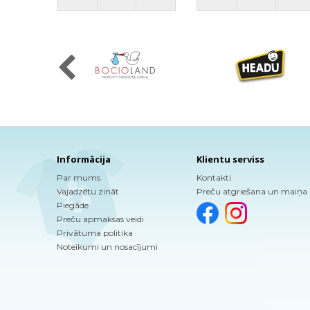
Informācija
Klientu serviss
Par mums
Kontakti
Vajadzētu zināt
Preču atgriešana un maiņa
Piegāde
Preču apmaksas veidi
Privātuma politika
Noteikumi un nosacījumi