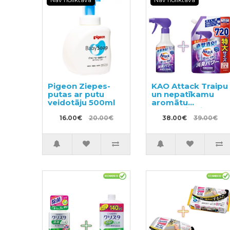
Pigeon Ziepes-
KAO Attack Traipu
putas ar putu
un nepatīkamu
veidotāju 500ml
aromātu
noņēmējs pirms
16.00€
20.00€
mazgāšanas
38.00€
39.00€
300ml + pildviela
720ml