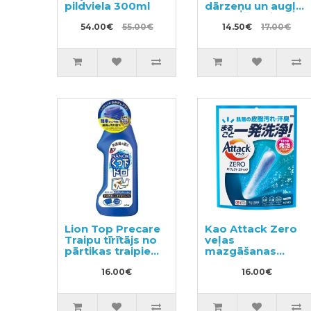
pildviela 300ml
dārzeņu un augļu
mazgāšanai, ar
54.00€
55.00€
apelsīna eļļu
14.50€
17.00€
260ml + pildviela
400ml
Lion Top Precare
Kao Attack Zero
Traipu tīrītājs no
veļas
pārtikas traipiem
mazgāšanas
220g
pulveris kapsulās
16.00€
16gab
16.00€