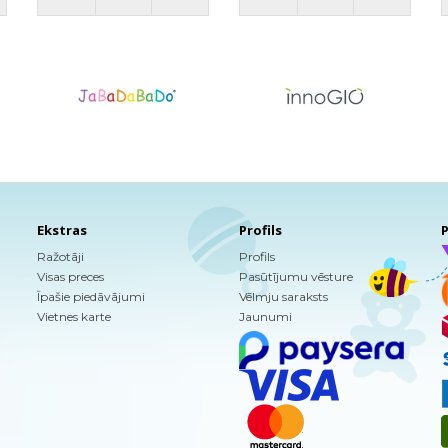
Ekstras
Profils
P
Ražotāji
Profils
Visas preces
Pasūtījumu vēsture
Īpašie piedāvājumi
Vēlmju saraksts
Vietnes karte
Jaunumi