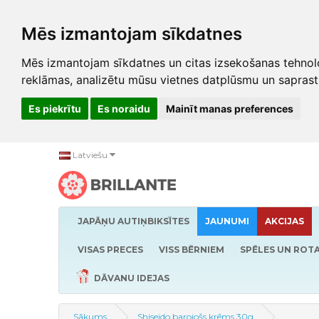
Mēs izmantojam sīkdatnes
Mēs izmantojam sīkdatnes un citas izsekošanas tehnolo
reklāmas, analizētu mūsu vietnes datplūsmu un saprast
Es piekrītu
Es noraidu
Mainīt manas preferences
Latviešu
JAPĀŅU AUTIŅBIKSĪTES
JAUNUMI
AKCIJAS
VISAS PRECES
VISS BĒRNIEM
SPĒLES UN ROTA
DĀVANU IDEJAS
Sākums
Shiseido barojošs krēms 30g