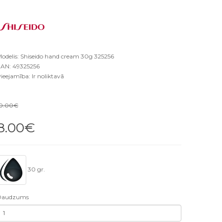
odelis: Shiseido hand cream 30g 325256
AN: 49325256
ieejamība: Ir noliktavā
0.00€
8.00€
30 gr.
Daudzums