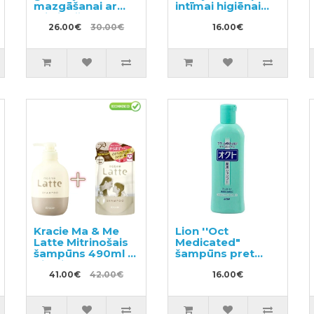
mazgāšanai ar
intīmai higiēnai
mitrinošo efektu
150ml
150ml + pildviela
26.00€
30.00€
16.00€
130ml
Kracie Ma & Me
Lion ''Oct
Latte Mitrinošais
Medicated"
šampūns 490ml +
šampūns pret
pildviela 360ml
blaugznām un
41.00€
42.00€
galvas niezi 320ml
16.00€