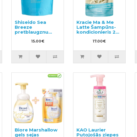
Shiseido Sea
Kracie Ma & Me
Breeze
Latte Šampūns-
pretblaugznu
kondicionieris 2
šampūns un
vienā pildviela
kondicionieris divi
15.00€
360ml
17.00€
vienā ar mentolu,
pildviela 400ml
Biore Marshallow
KAO Laurier
gels sejas
Putojošās ziepes