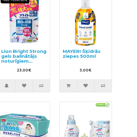
Lion Bright Strong
MAYERI Šķidrās
gels balinātājs
ziepes 500ml
noturīgiem
traipiem ar
antibakteriālu
23.00€
3.00€
efektu, pildviela
1200ml