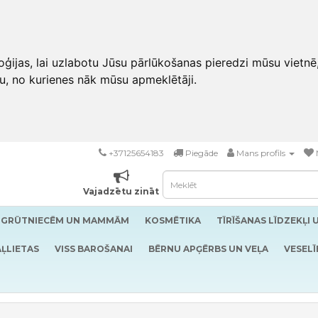
ģijas, lai uzlabotu Jūsu pārlūkošanas pieredzi mūsu vietnē
u, no kurienes nāk mūsu apmeklētāji.
+37125654183
Piegāde
Mans profils
Vajadzētu zināt
GRŪTNIECĒM UN MAMMĀM
KOSMĒTIKA
TĪRĪŠANAS LĪDZEKĻI 
ĻLIETAS
VISS BAROŠANAI
BĒRNU APĢĒRBS UN VEĻA
VESELĪ