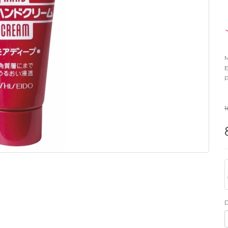
M
E
P
1