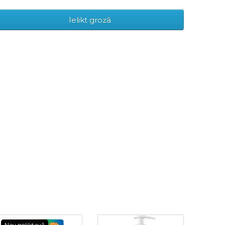
Ielikt grozā
Nav noliktavā