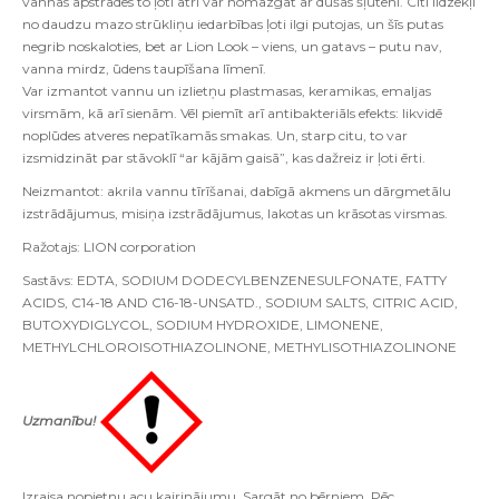
vannas apstrādes to ļoti ātri var nomazgāt ar dušas šļūteni. Citi līdzekļi
no daudzu mazo strūkliņu iedarbības ļoti ilgi putojas, un šīs putas
negrib noskaloties, bet ar Lion Look – viens, un gatavs – putu nav,
vanna mirdz, ūdens taupīšana līmenī.
Var izmantot vannu un izlietņu plastmasas, keramikas, emaljas
virsmām, kā arī sienām. Vēl piemīt arī antibakteriāls efekts: likvidē
noplūdes atveres nepatīkamās smakas. Un, starp citu, to var
izsmidzināt par stāvoklī “ar kājām gaisā”, kas dažreiz ir ļoti ērti.
Neizmantot: akrila vannu tīrīšanai, dabīgā akmens un dārgmetālu
izstrādājumus, misiņa izstrādājumus, lakotas un krāsotas virsmas.
Ražotajs:
LION corporation
Sastāvs: EDTA, SODIUM DODECYLBENZENESULFONATE, FATTY
ACIDS, C14-18 AND C16-18-UNSATD., SODIUM SALTS, CITRIC ACID,
BUTOXYDIGLYCOL, SODIUM HYDROXIDE, LIMONENE,
METHYLCHLOROISOTHIAZOLINONE, METHYLISOTHIAZOLINONE
Uzmanību!
Izraisa nopietnu acu kairinājumu. Sargāt no bērniem. Pēc