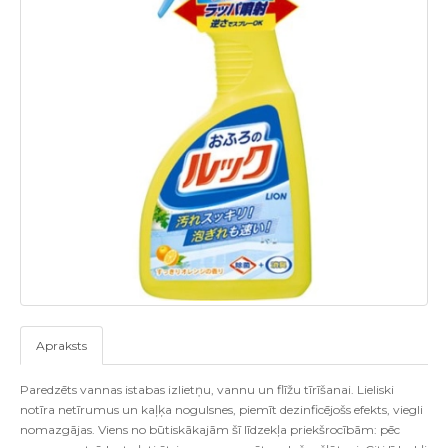
Apraksts
Paredzēts vannas istabas izlietņu, vannu un flīžu tīrīšanai. Lieliski
notīra netīrumus un kaļķa nogulsnes, piemīt dezinficējošs efekts, viegli
nomazgājas. Viens no būtiskākajām šī līdzekļa priekšrocībām: pēc