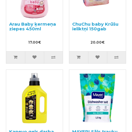
Arau Baby ķermeņa
ChuChu baby Krūšu
ziepes 450ml
ieliktņi 150gab
17.00€
20.00€
Kaneyo gels darba
MAYERI Sāls trauku