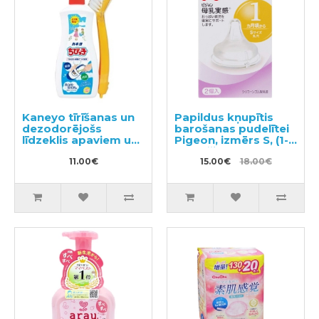
Kaneyo tīrīšanas un
Papildus kņupītis
dezodorējošs
barošanas pudelītei
līdzeklis apaviem un
Pigeon, izmērs S, (1-3
zolēm ar otu 450g
mēneši)
11.00€
15.00€
18.00€