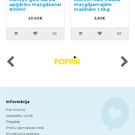
apģērbu mazgāšanai
mazgājamajām
800ml
mašīnām 1.5kg
20.00€
5.50€
Informācija
Par mums
Vajadzētu zināt
Piegāde
Preču apmaksas veidi
Privātuma politika