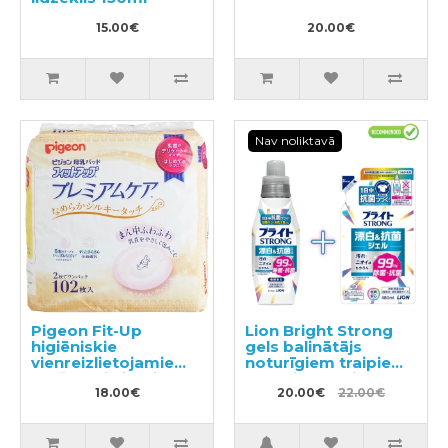
15.00€
20.00€
Nav noliktavā
Pigeon Fit-Up
Lion Bright Strong
higiēniskie
gels balinātājs
vienreizlietojamie
noturīgiem traipiem
krūšturu ieliktņi
ar antibakteriālu
barojošām
18.00€
efektu 510ml +
20.00€
22.00€
mammām 102gab
pildviela 480ml