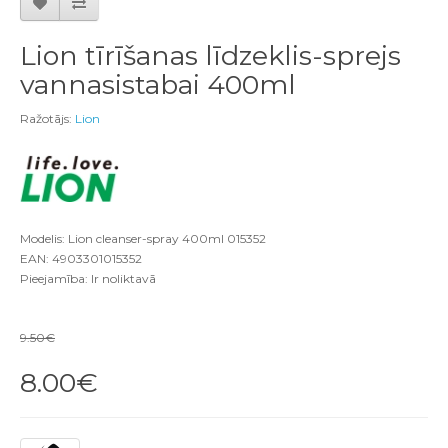
Lion tīrīšanas līdzeklis-sprejs
vannasistabai 400ml
Ražotājs:
Lion
Modelis: Lion cleanser-spray 400ml 015352
EAN: 4903301015352
Pieejamība: Ir noliktavā
9.50€
8.00€