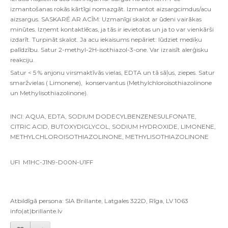
izmantošanas rokās kārtīgi nomazgāt. Izmantot aizsargcimdus/acu
aizsargus. SASKARĒ AR ACĪM: Uzmanīgi skalot ar ūdeni vairākas
minūtes. Izņemt kontaktlēcas, ja tās ir ievietotas un ja to var vienkārši
izdarīt. Turpināt skalot. Ja acu iekaisums nepāriet: lūdziet mediķu
palīdzību. Satur 2-methyl-2H-isothiazol-3-one. Var izraisīt alerģisku
reakciju.
Satur < 5 % anjonu virsmaktīvās vielas, EDTA un tā sāļus, ziepes. Satur
smaržvielas ( Limonene), konservantus (Methylchloroisothiazolinone
un Methylisothiazolinone).
INCI: AQUA, EDTA, SODIUM DODECYLBENZENESULFONATE,
CITRIC ACID, BUTOXYDIGLYCOL, SODIUM HYDROXIDE, LIMONENE,
METHYLCHLOROISOTHIAZOLINONE, METHYLISOTHIAZOLINONE
UFI M1HC-J1N9-D00N-U1FF
Atbildīgā persona: SIA Brillante, Latgales 322D, Rīga, LV 1063
info(at)brillante.lv