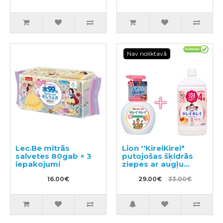
Nav noliktavā
Lec.Be mitrās
Lion ''KireiKirei"
salvetes 80gab × 3
putojošas šķidrās
iepakojumi
ziepes ar augļu
aromātu 250ml +
16.00€
pildviela 800ml
29.00€
33.00€