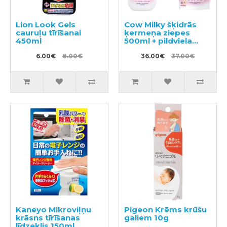
Lion Look Gels
Cow Milky šķidrās
cauruļu tīrīšanai
ķermeņa ziepes
450ml
500ml + pildviela
360ml
6.00€
8.00€
36.00€
37.00€
Kaneyo Mikroviļņu
Pigeon Krēms krūšu
krāsns tīrīšanas
galiem 10g
līdzeklis 150ml