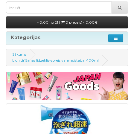
0.00 no 21 |
0 prece(s) - 0.00€
Kategorijas
Sākums
Lion tīrīšanas līdzeklis-sprejs vannasistabai 400ml