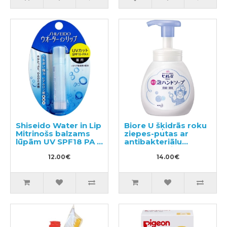
Shiseido Water in Lip
Biore U šķidrās roku
Mitrinošs balzams
ziepes-putas ar
lūpām UV SPF18 PA +
antibakteriālu
3.5g
efektu, ar vieglu
12.00€
citrusu aromātu
14.00€
250ml