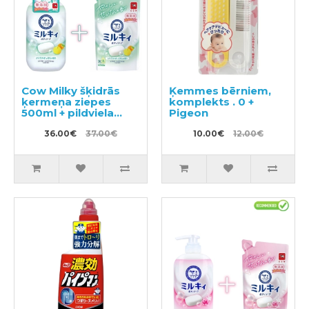
Cow Milky šķidrās
Ķemmes bērniem,
ķermeņa ziepes
komplekts . 0 +
500ml + pildviela
Pigeon
360ml
36.00€
37.00€
10.00€
12.00€