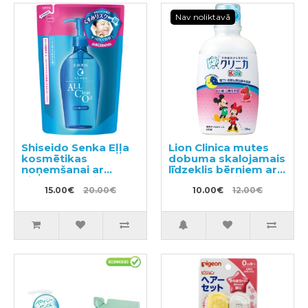
Nav noliktavā
Shiseido Senka Eļļa
Lion Clinica mutes
kosmētikas
dobuma skalojamais
noņemšanai ar
līdzeklis bērniem ar
hialuronskābi
zemeņu garšu 250ml
pildviela 180ml
15.00€
20.00€
10.00€
12.00€