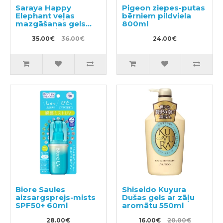
Saraya Happy
Pigeon ziepes-putas
Elephant veļas
bērniem pildviela
mazgāšanas gels
800ml
600ml + pildviela
540ml
35.00€
36.00€
24.00€
Biore Saules
Shiseido Kuyura
aizsargsprejs-mists
Dušas gels ar zāļu
SPF50+ 60ml
aromātu 550ml
28.00€
16.00€
20.00€