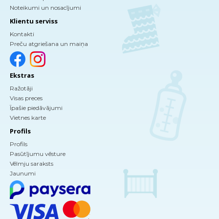
Noteikumi un nosacījumi
Klientu serviss
Kontakti
Preču atgriešana un maiņa
Ekstras
Ražotāji
Visas preces
Īpašie piedāvājumi
Vietnes karte
Profils
Profils
Pasūtījumu vēsture
Vēlmju saraksts
Jaunumi