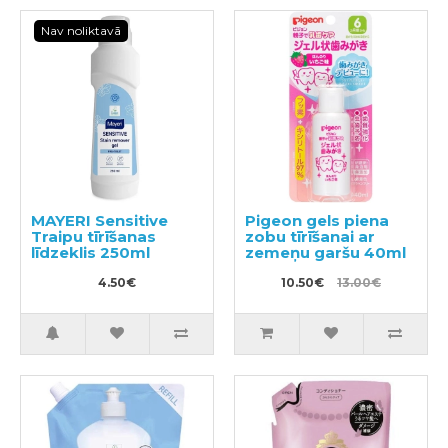
Nav noliktavā
MAYERI Sensitive
Pigeon gels piena
Traipu tīrīšanas
zobu tīrīšanai ar
līdzeklis 250ml
zemeņu garšu 40ml
4.50€
10.50€
13.00€