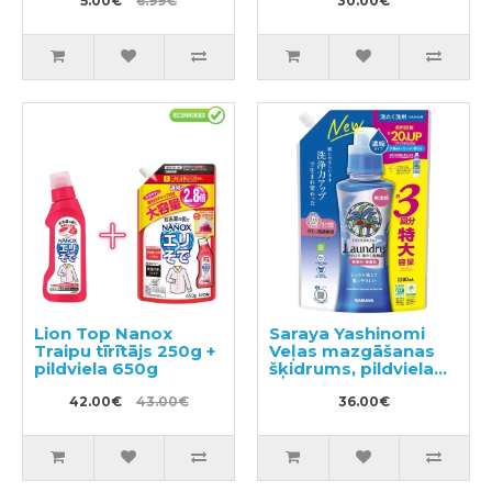
5.00€
6.99€
30.00€
Lion Top Nanox
Saraya Yashinomi
Traipu tīrītājs 250g +
Veļas mazgāšanas
pildviela 650g
šķidrums, pildviela
1380ml
42.00€
43.00€
36.00€