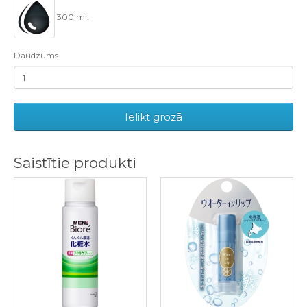
300 ml.
Daudzums
Ielikt grozā
Saistītie produkti