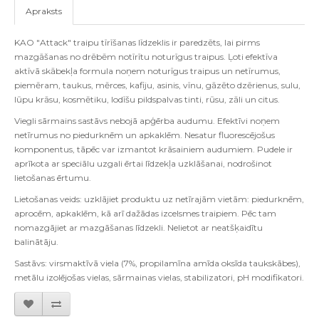
Apraksts
KAO
"
Attack
"
traipu t
ī
r
īš
anas l
ī
dzeklis ir paredz
ē
ts
,
lai pirms
mazg
āš
anas no dr
ē
b
ē
m not
ī
r
ī
tu notur
ī
gus traipus
. Ļ
oti efekt
ī
va
akt
ī
v
ā
sk
ā
bek
ļ
a formula no
ņ
em notur
ī
gus traipus un net
ī
rumus
,
piem
ē
ram
,
taukus
,
m
ē
rces
,
kafiju
,
asinis
,
v
ī
nu
,
g
ā
z
ē
to dz
ē
rienus
,
sulu
,
l
ū
pu kr
ā
su
,
kosm
ē
tiku
,
lod
īš
u pildspalvas tinti
,
r
ū
su
,
z
ā
li un citus
.
Viegli sārmains sastāvs nebojā apģērba audumu. Efektīvi noņem
netīrumus no piedurknēm un apkaklēm. Nesatur fluorescējošus
komponentus, tāpēc var izmantot krāsainiem audumiem. Pudele ir
aprīkota ar speciālu uzgali ērtai līdzekļa uzklāšanai, nodrošinot
lietošanas ērtumu.
Lietošanas veids: uzklājiet produktu uz netīrajām vietām: piedurknēm,
aprocēm, apkaklēm, kā arī dažādas izcelsmes traipiem. Pēc tam
nomazgājiet ar mazgāšanas līdzekli. Nelietot ar neatšķaidītu
balinātāju.
Sastāvs: virsmaktīvā viela (7%, propilamīna amīda oksīda taukskābes),
metālu izolējošas vielas, sārmainas vielas, stabilizatori, pH modifikatori.