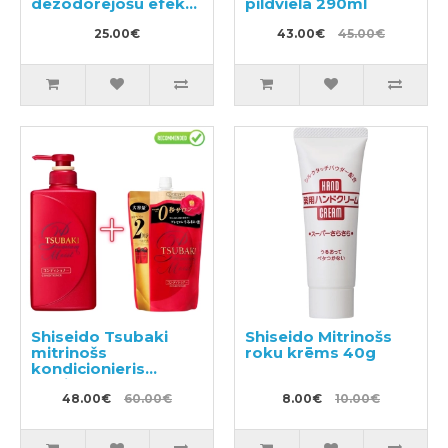
dezodorējošu efektu
pildviela 290ml
600ml
25.00€
43.00€
45.00€
Shiseido Tsubaki
Shiseido Mitrinošs
mitrinošs
roku krēms 40g
kondicionieris
matiem 490ml +
pildviela 660ml
48.00€
60.00€
8.00€
10.00€