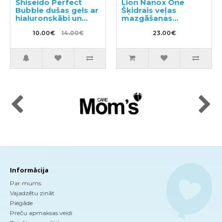
Shiseido Perfect
Lion Nanox One
Bubble dušas gels ar
Šķidrais veļas
hialuronskābi un
mazgāšanas
ilgstošu
līdzeklis, pildviela
dezodorējošu
10.00€
14.00€
820g
23.00€
efektu, pildviela
350ml
Informācija
Par mums
Vajadzētu zināt
Piegāde
Preču apmaksas veidi