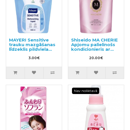
MAYERI Sensitive
Shiseido MA CHERIE
trauku mazgāšanas
Apjomu palielinošs
līdzeklis pildviela
kondicionieris ar
900ml
ziedu-augļu
3.00€
aromātu, pildviela
20.00€
380ml
Nav noliktavā