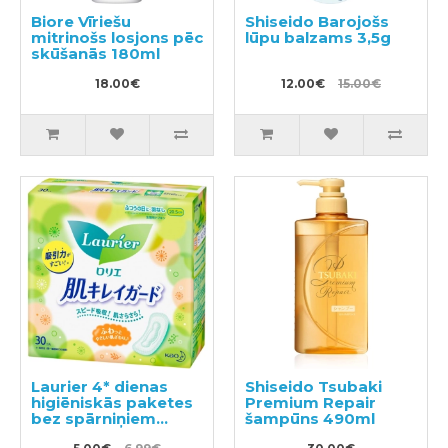
Biore Vīriešu
Shiseido Barojošs
mitrinošs losjons pēc
lūpu balzams 3,5g
skūšanās 180ml
18.00€
12.00€
15.00€
Laurier 4* dienas
Shiseido Tsubaki
higiēniskās paketes
Premium Repair
bez spārniņiem
šampūns 490ml
20,5cm 30gab