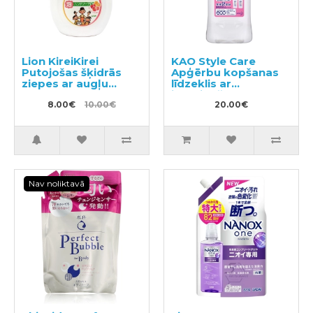
Lion KireiKirei
KAO Style Care
Putojošas šķidrās
Apģērbu kopšanas
ziepes ar augļu
līdzeklis ar
aromātu 250ml
izlīdzinošu un
8.00€
10.00€
antistatisku efektu
20.00€
pildviela 400ml
Nav noliktavā