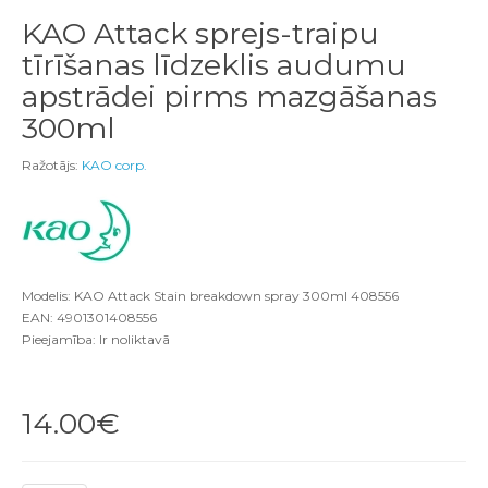
KAO Attack sprejs-traipu
tīrīšanas līdzeklis audumu
apstrādei pirms mazgāšanas
300ml
Ražotājs:
KAO corp.
Modelis: KAO Attack Stain breakdown spray 300ml 408556
EAN: 4901301408556
Pieejamība: Ir noliktavā
14.00€