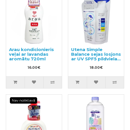
Arau kondicionieris
Utena Simple
veļai ar lavandas
Balance sejas losjons
aromātu 720ml
ar UV SPF5 pildviela
200ml
16.00€
18.00€
Nav noliktavā