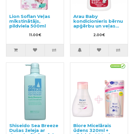
Lion Soflan Veļas
Arau Baby
mīkstinātājs,
kondicionieris bērnu
pildviela 500ml
apģērbu un veļas
mazgāšanai,
11.00€
2.00€
paraugs 50ml
Shiseido Sea Breeze
Biore Micelārais
Dušas želeja ar
ūdens 320ml +