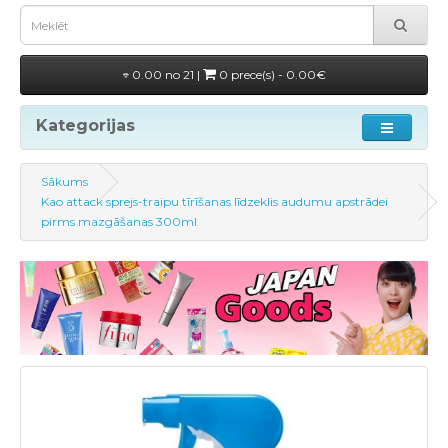
0.00 no 21 |
0 prece(s) - 0.00€
Kategorijas
Sākums
Kao attack sprejs-traipu tīrīšanas līdzeklis audumu apstrādei
pirms mazgāšanas 300ml