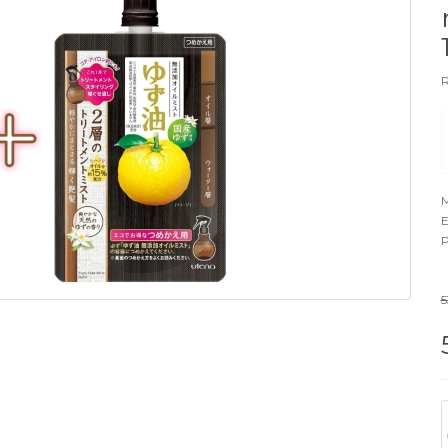
R
M
E
P
5