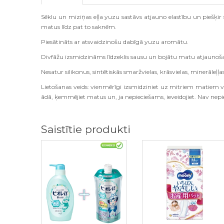
Sēklu un miziņas eļļa yuzu sastāvs atjauno elastību un piešķi
matus līdz pat to saknēm.
Piesātināts ar atsvaidzinošu dabīgā yuzu aromātu.
Divfāžu izsmidzināms līdzeklis sausu un bojātu matu atjaunoša
Nesatur silikonus, sintētiskās smaržvielas, krāsvielas, minerāleļ
Lietošanas veids: vienmērīgi izsmidziniet uz mitriem matiem 
ādā, ķemmējiet matus un, ja nepieciešams, ieveidojiet. Nav nep
Saistītie produkti