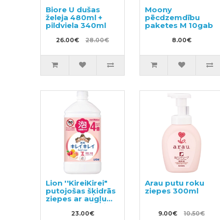
Biore U dušas
Moony
želeja 480ml +
pēcdzemdību
pildviela 340ml
paketes M 10gab
26.00€
28.00€
8.00€
Lion ''KireiKirei"
Arau putu roku
putojošas šķidrās
ziepes 300ml
ziepes ar augļu
aromātu, pildviela
800ml
23.00€
9.00€
10.50€