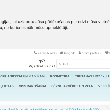
ģijas, lai uzlabotu Jūsu pārlūkošanas pieredzi mūsu vietnē
u, no kurienes nāk mūsu apmeklētāji.
+37125654183
Piegāde
Mans profils
Vajadzētu zināt
GRŪTNIECĒM UN MAMMĀM
KOSMĒTIKA
TĪRĪŠANAS LĪDZEKĻI 
ĻLIETAS
VISS BAROŠANAI
BĒRNU APĢĒRBS UN VEĻA
VESELĪ
trusaugļu eļļām matu mitrināšanai un barošanai 180ml + pildviela 160ml