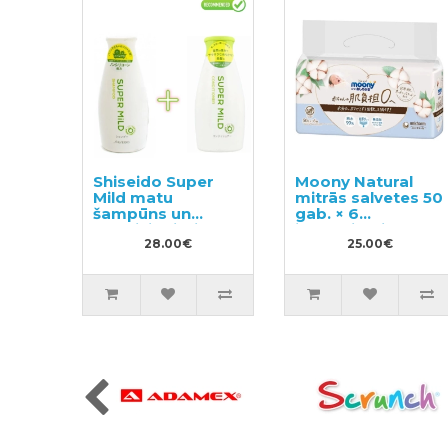
Shiseido Super
Moony Natural
Mild matu
mitrās salvetes 50
šampūns un
gab. × 6
kondicionieris ar
iepakojumi
augu aromātu
28.00€
25.00€
220ml