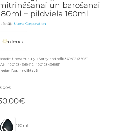
mitrināšanai un barošanai
180ml + pildviela 160ml
ažotājs:
Utena Corporation
odelis: Utena Yuzu-yu Spray and refill 369412+369511
AN: 4901234369412, 4901234369511
ieejamība: Ir noliktavā
3.00€
50.00€
160 ml.