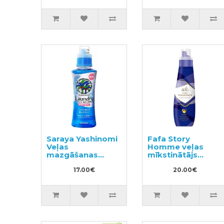
Saraya Yashinomi
Fafa Story
Veļas
Homme veļas
mazgāšanas
mīkstinātājs
šķidrums 520ml
600ml
17.00€
20.00€