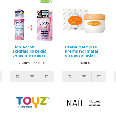
Lion Acron
Utena barojošs
šķidrais līdzeklis
krēms normālai
veļas mazgāšanai
un sausai ādai
ar ziedu aromātu
60g
450ml + pildviela
21.00€
23.00€
18.00€
400ml