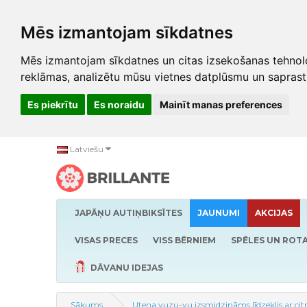
Mēs izmantojam sīkdatnes
Mēs izmantojam sīkdatnes un citas izsekošanas tehnolo
reklāmas, analizētu mūsu vietnes datplūsmu un saprast
Es piekrītu
Es noraidu
Mainīt manas preferences
Latviešu
JAPĀŅU AUTIŅBIKSĪTES
JAUNUMI
AKCIJAS
VISAS PRECES
VISS BĒRNIEM
SPĒLES UN ROTA
DĀVANU IDEJAS
Sākums
Utena yuzu-yu izsmidzināms līdzeklis ar ci