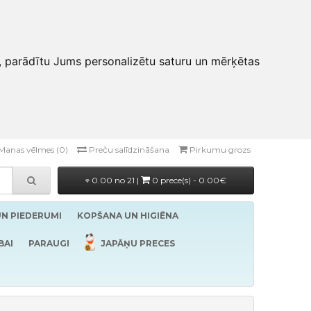
, parādītu Jums personalizētu saturu un mērķētas
Manas vēlmes (0)
Preču salīdzināšana
Pirkumu grozs
0.00 no 21 |
0 prece(s) - 0.00€
UN PIEDERUMI
KOPŠANA UN HIGIĒNA
BAI
PARAUGI
JAPĀŅU PRECES