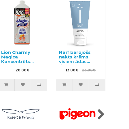
Lion Charmy
Naïf barojošs
Magica
nakts krēms
Koncentrēts
visiem ādas
trauku
tipiem 50ml
mazgāšanas
20.00€
13.80€
23.00€
līdzeklis 880ml