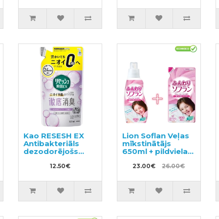
Kao RESESH EX
Lion Soflan Veļas
Antibakteriāls
mīkstinātājs
dezodorējošs
650ml + pildviela
aerosols
500ml
apģērbam un
12.50€
23.00€
26.00€
veļai, ziepju
aromāts, pildviela
320ml