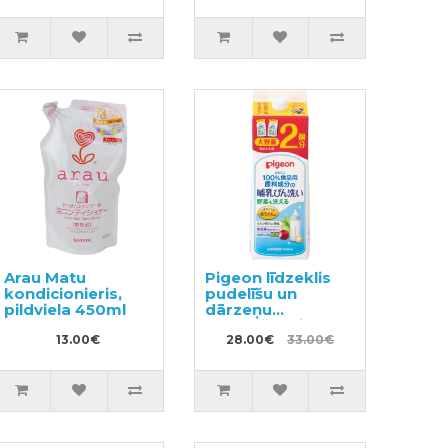
490ml
Arau Matu
Pigeon līdzeklis
kondicionieris,
pudelīšu un
pildviela 450ml
dārzeņu
mazgāšanai
13.00€
pildviela 1.4l
28.00€
33.00€