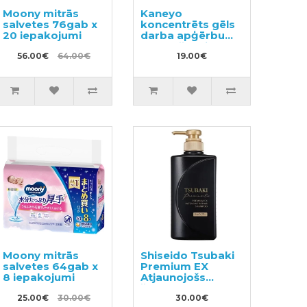
Moony mitrās
Kaneyo
salvetes 76gab x
koncentrēts gēls
20 iepakojumi
darba apģērbu
mazgāšanai
56.00€
64.00€
500ml
19.00€
Moony mitrās
Shiseido Tsubaki
salvetes 64gab x
Premium EX
8 iepakojumi
Atjaunojošs
šampūns
25.00€
30.00€
bojātiem matiem
30.00€