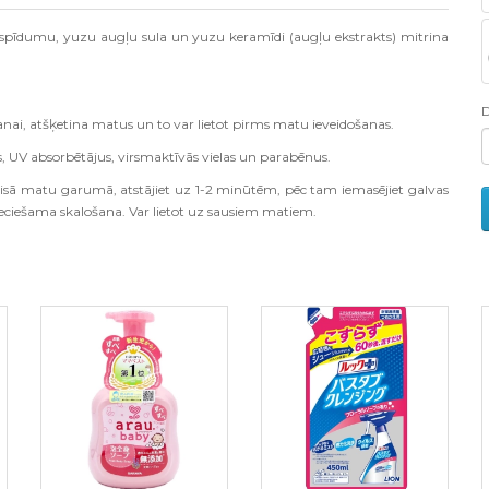
r spīdumu, yuzu augļu sula un yuzu keramīdi (augļu ekstrakts) mitrina
nai, atšķetina matus un to var lietot pirms matu ieveidošanas.
ļas, UV absorbētājus, virsmaktīvās vielas un parabēnus.
visā matu garumā, atstājiet uz 1-2 minūtēm, pēc tam iemasējiet galvas
ieciešama skalošana. Var lietot uz sausiem matiem.