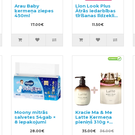
Arau Baby
Lion Look Plus
ķermeņa ziepes
Ātrās iedarbības
450ml
tīrīšanas līdzeklis
vannasistabai ar
17.00€
ziepju aromātu,
11.50€
pildviela 450ml
Moony mitrās
Kracie Ma & Me
salvetes 54gab ×
Latte Ķermeņa
8 iepakojumi
pieniņš 310g +
pildviela 250g
28.00€
35.00€
36.00€