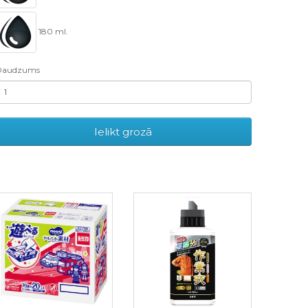
180 ml.
Daudzums
Ielikt grozā