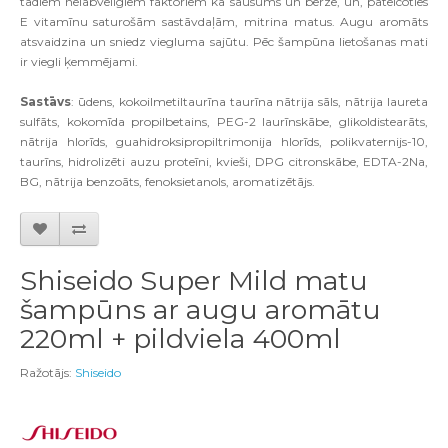
tādiem nelabvēlīgiem faktoriem kā sausums un berze, un, pateicoties
E vitamīnu saturošām sastāvdaļām, mitrina matus. Augu aromāts
atsvaidzina un sniedz viegluma sajūtu. Pēc šampūna lietošanas mati
ir viegli ķemmējami.
Sastāvs
: ūdens, kokoilmetiltaurīna taurīna nātrija sāls, nātrija laureta
sulfāts, kokomīda propilbetains, PEG-2 laurīnskābe, glikoldistearāts,
nātrija hlorīds, guahidroksipropiltrimonija hlorīds, polikvaternijs-10,
taurīns, hidrolizēti auzu proteīni, kvieši, DPG citronskābe, EDTA-2Na,
BG, nātrija benzoāts, fenoksietanols, aromatizētājs.
Shiseido Super Mild matu
šampūns ar augu aromātu
220ml + pildviela 400ml
Ražotājs:
Shiseido