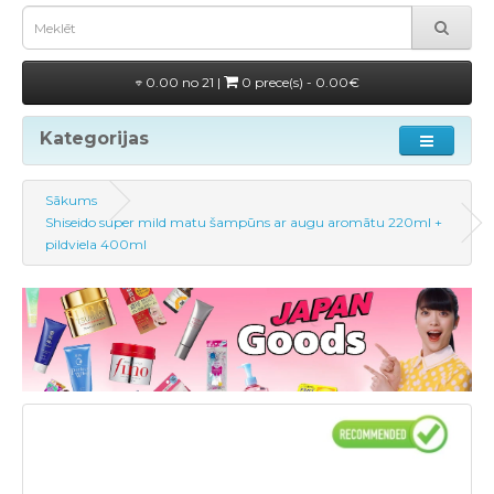
0.00 no 21 |
0 prece(s) - 0.00€
Kategorijas
Sākums
Shiseido super mild matu šampūns ar augu aromātu 220ml +
pildviela 400ml