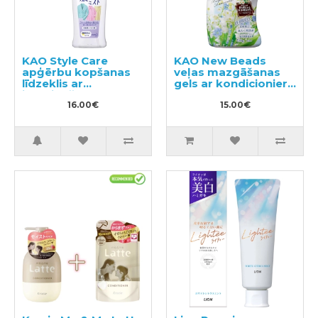
KAO Style Care
KAO New Beads
apģērbu kopšanas
veļas mazgāšanas
līdzeklis ar
gels ar kondicionieri
izlīdzinošu un
740g
antistatisku efektu
16.00€
15.00€
200ml