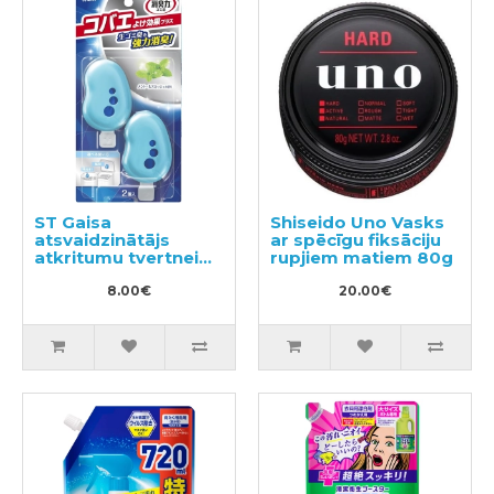
ST Gaisa
Shiseido Uno Vasks
atsvaidzinātājs
ar spēcīgu fiksāciju
atkritumu tvertnei
rupjiem matiem 80g
2gab
8.00€
20.00€