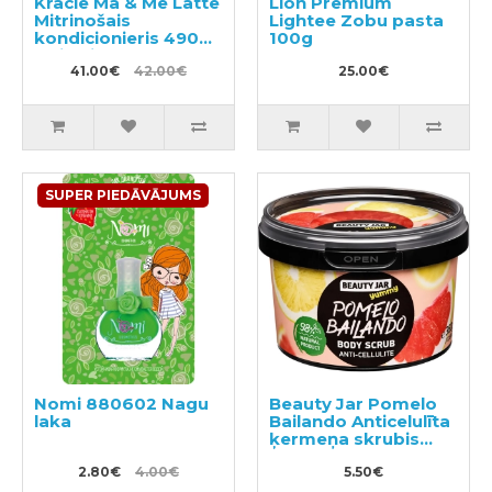
Kracie Ma & Me Latte
Lion Premium
Mitrinošais
Lightee Zobu pasta
kondicionieris 490g
100g
+ pildviela 360g
41.00€
42.00€
25.00€
SUPER PIEDĀVĀJUMS
Nomi 880602 Nagu
Beauty Jar Pomelo
laka
Bailando Anticelulīta
ķermeņa skrubis
360g
2.80€
4.00€
5.50€