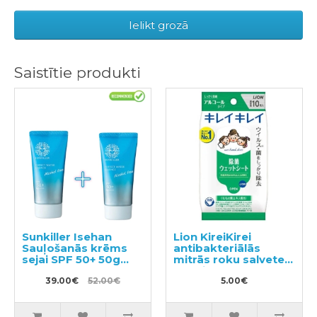
Ielikt grozā
Saistītie produkti
Sunkiller Isehan
Lion KireiKirei
Sauļošanās krēms
antibakteriālās
sejai SPF 50+ 50g
mitrās roku salvetes
2gab
ar spirta saturu
39.00€
52.00€
10gab
5.00€