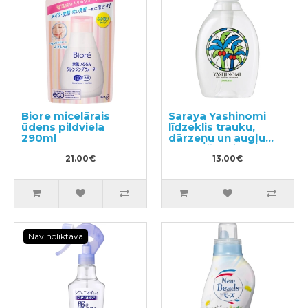
Biore micelārais
Saraya Yashinomi
ūdens pildviela
līdzeklis trauku,
290ml
dārzeņu un augļu
mazgāšanai 500ml
21.00€
13.00€
Nav noliktavā