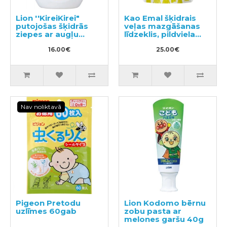
Lion ''KireiKirei"
Kao Emal šķidrais
putojošas šķidrās
veļas mazgāšanas
ziepes ar augļu
līdzeklis, pildviela
aromātu 500 ml
810ml
16.00€
25.00€
Nav noliktavā
Pigeon Pretodu
Lion Kodomo bērnu
uzlīmes 60gab
zobu pasta ar
melones garšu 40g