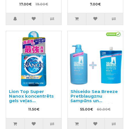
17.00€
19.00€
7.00€
Lion Top Super
Shiseido Sea Breeze
Nanox koncentrēts
Pretblaugznu
gels veļas
šampūns un
mazgāšanai 400g
kondicionieris divi
11.50€
vienā ar mentolu
55.00€
60.00€
600ml + pildviela
1000ml