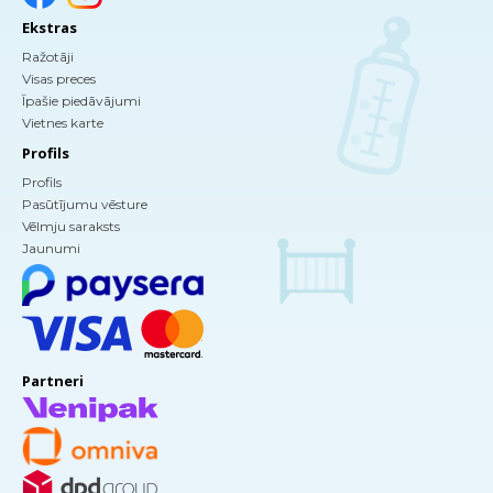
Ekstras
Ražotāji
Visas preces
Īpašie piedāvājumi
Vietnes karte
Profils
Profils
Pasūtījumu vēsture
Vēlmju saraksts
Jaunumi
Partneri