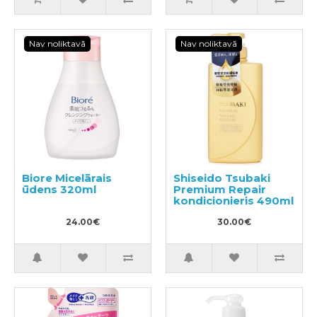
Nav noliktavā
Nav noliktavā
Biore Micelārais
Shiseido Tsubaki
ūdens 320ml
Premium Repair
kondicionieris 490ml
24.00€
30.00€