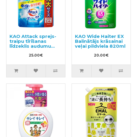
KAO Attack sprejs-
KAO Wide Haiter EX
traipu tīrīšanas
Balinātājs krāsainai
līdzeklis audumu
veļai pildviela 820ml
apstrādei pirms
mazgāšanas
25.00€
20.00€
pildviela 720ml