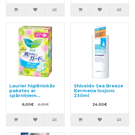
Laurier higiēniskās
Shiseido Sea Breeze
paketes ar
Ķermeņa losjons
spārniņiem
230ml
mēreniem
izdalījumiem 20,5cm
6.00€
6.99€
24.00€
22gab