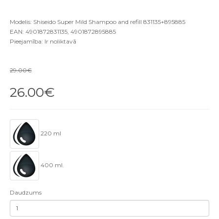
Modelis: Shiseido Super Mild Shampoo and refill 831135+895885
EAN: 4901872831135, 4901872895885
Pieejamība: Ir noliktavā
29.00€
26.00€
220 ml
400 ml.
Daudzums