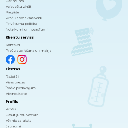
Par mums
Vajadzētu zināt
Piegāde
Preču apmaksas veidi
Privātuma politika
Noteikumi un nosacījumi
Klientu serviss
Kontakti
Preču atgriešana un maiņa
Ekstras
Ražotāji
Visas preces
Īpašie piedāvājumi
Vietnes karte
Profils
Profils
Pasūtījumu vēsture
Vēlmju saraksts
Jaunumi