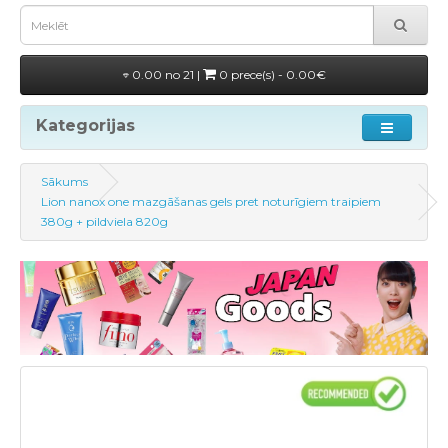
0.00 no 21 |
0 prece(s) - 0.00€
Kategorijas
Sākums
Lion nanox one mazgāšanas gels pret noturīgiem traipiem
380g + pildviela 820g