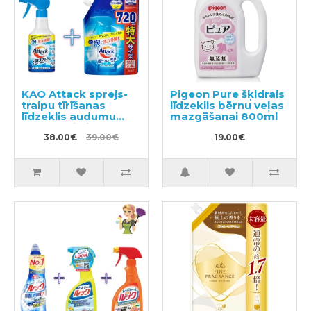
KAO Attack sprejs-
Pigeon Pure šķidrais
traipu tīrīšanas
līdzeklis bērnu veļas
līdzeklis audumu
mazgāšanai 800ml
apstrādei pirms
mazgāšanas 300ml +
38.00€
39.00€
19.00€
pildviela 720ml