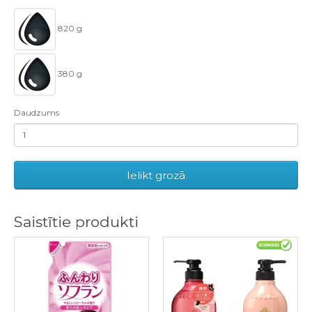
820 g
380 g
Daudzums
Ielikt grozā
Saistītie produkti