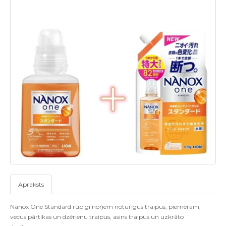
Apraksts
Nanox One Standard rūpīgi noņem noturīgus traipus, piemēram,
vecus pārtikas un dzērienu traipus, asins traipus un uzkrāto