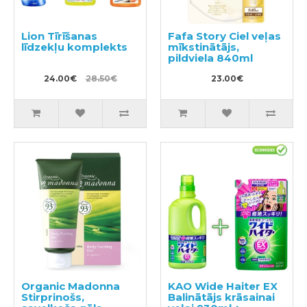
Lion Tīrīšanas
Fafa Story Ciel veļas
līdzekļu komplekts
mīkstinātājs,
pildviela 840ml
24.00€
28.50€
23.00€
Organic Madonna
KAO Wide Haiter EX
Stirprinošs,
Balinātājs krāsainai