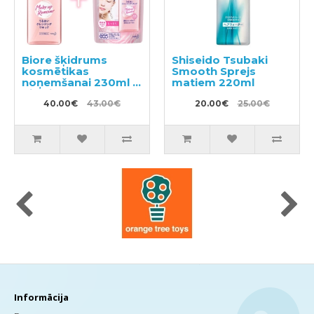
Biore šķidrums
Shiseido Tsubaki
kosmētikas
Smooth Sprejs
noņemšanai 230ml +
matiem 220ml
pildviela 210ml
40.00€
43.00€
20.00€
25.00€
Informācija