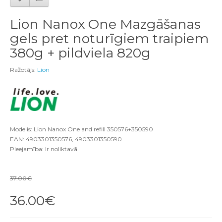
Lion Nanox One Mazgāšanas
gels pret noturīgiem traipiem
380g + pildviela 820g
Ražotājs:
Lion
Modelis: Lion Nanox One and refill 350576+350590
EAN: 4903301350576, 4903301350590
Pieejamība: Ir noliktavā
37.00€
36.00€