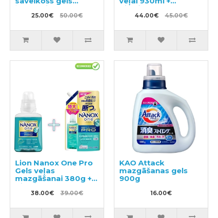
savelkošs gēls
veļai 930ml +
ķermenim 140ml
pildviela 820ml
25.00€
50.00€
44.00€
45.00€
Lion Nanox One Pro
KAO Attack
Gels veļas
mazgāšanas gels
mazgāšanai 380g +
900g
pildviela 790g
38.00€
39.00€
16.00€