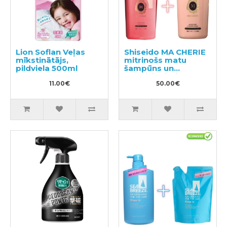
Lion Soflan Veļas
Shiseido MA CHERIE
mīkstinātājs,
mitrinošs matu
pildviela 500ml
šampūns un
kondicionieris 450ml
11.00€
50.00€