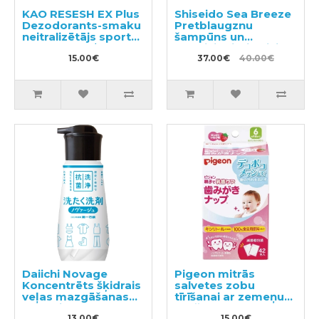
KAO RESESH EX Plus
Shiseido Sea Breeze
Dezodorants-smaku
Pretblaugznu
neitralizētājs sporta
šampūns un
un darba apģērbam
kondicionieris divi
360ml
15.00€
vienā ar mentolu
37.00€
40.00€
600ml + pildviela
400ml
Daiichi Novage
Pigeon mitrās
Koncentrēts šķidrais
salvetes zobu
veļas mazgāšanas
tīrīšanai ar zemeņu
līdzeklis 300ml
garšu 42gab
13.00€
15.00€