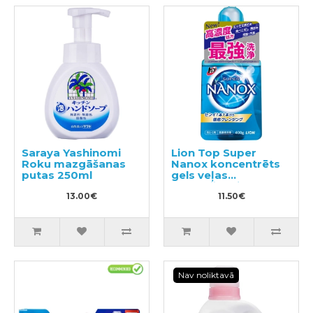
Saraya Yashinomi
Lion Top Super
Roku mazgāšanas
Nanox koncentrēts
putas 250ml
gels veļas
mazgāšanai 400g
13.00€
11.50€
Nav noliktavā