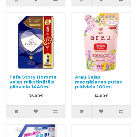
Fafa Story Homme
Arau Sejas
veļas mīkstinātājs,
mazgāšanas putas
pildviela 1440ml
pildviela 180ml
36.00€
14.00€