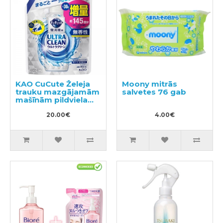
KAO CuCute Želeja
Moony mitrās
trauku mazgājamām
salvetes 76 gab
mašīnām pildviela
800g
20.00€
4.00€