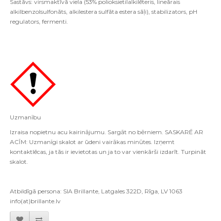
Sastāvs: virsmaktīvā viela (53% polioksietilalkilēteris, lineārais
alkilbenzolsulfonāts, alkilestera sulfāta estera sāļi), stabilizators, pH
regulators, fermenti.
Uzman
ī
bu
Izraisa nopietnu acu kairin
ā
jumu
.
Sarg
ā
t no b
ē
rniem
.
SASKAR
Ē
AR
AC
Ī
M
:
Uzman
ī
gi skalot ar
ū
deni vair
ā
kas min
ū
tes
.
Izņemt
kontaktlēcas, ja tās ir ievietotas un ja to var vienkārši izdarīt. Turpināt
skalot.
Atbildīgā persona: SIA Brillante, Latgales 322D, Rīga, LV 1063
info(at)brillante.lv