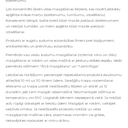
dzeltenumu.
Ļoti koncentrēts šķidrs veļas mazgāšanas līdzeklis, kas novērš jebkādu
apģērba krāsas maiņu (dzeltenumu, tumšumu, izbalēšanu).
Konsekventi lietojot, baltie krekli kļūst mazāk pakļauti dzeltenumam
un nekļūst tumšāki, un melni apģērbi kļūst mazāk pakļauti
izbalēšanai.
Produkts ar augstu auduma aizsardzības līmeni pret bojājumiem,
antibakteriālu un pretvīrusu aizsardzību.
Piemērots visu veidu audumu mazgāšanai (izņemot vilnu un zīdu)
mazgāšanai ar rokām un veļas mašīnā ar jebkuru ielādes iespēju. Ideāli
piemērots režīmiem “Ātrā mazgāšana” un “1 centrifūga”.
Lietošanas norādījumi: pievienojiet nepieciešamo produkta daudzumu
attiecībā 10 ml uz 30 litriem ūdens. Sarežģītu traipu noņemšanai
ieteicams uz traipa uzklāt neatšķaidītu līdzekli un atstāt uz 12
stundām, pēc tam mazgāt veļasmašīnā. Neizmantojiet režīmus ar
temperatūru virs 50C. Uzglabāt bērniem nepieejamā vietā. Ja nokļūst
acīs, rūpīgi izskalojiet ar tekošu ūdeni. Mazgājot ar rokām, valkājiet
sadzīves cimdus. Ja neatšķaidīts produkts nokļūst uz veļas
mazgājamās mašīnas vāka, plastmasas virsmām vai grīdas,
nekavējoties noslaukiet ar mitru drānu.