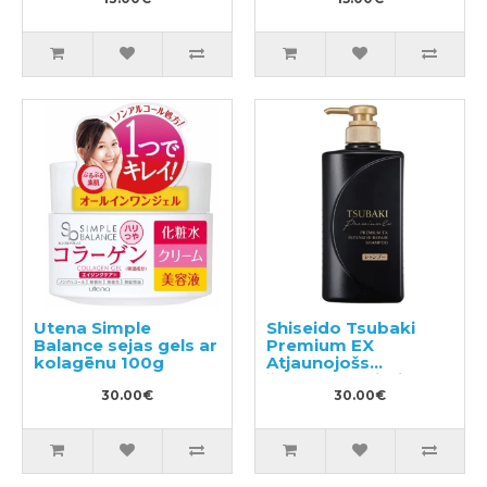
Utena Simple
Shiseido Tsubaki
Balance sejas gels ar
Premium EX
kolagēnu 100g
Atjaunojošs
šampūns bojātiem
30.00€
matiem 490ml
30.00€