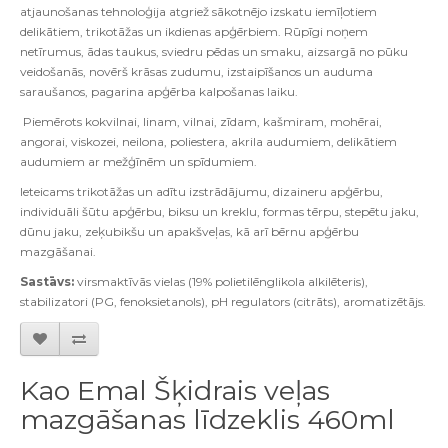
atjaunošanas tehnoloģija atgriež sākotnējo izskatu iemīļotiem
delikātiem, trikotāžas un ikdienas apģērbiem. Rūpīgi noņem
netīrumus, ādas taukus, sviedru pēdas un smaku, aizsargā no pūku
veidošanās, novērš krāsas zudumu, izstaipīšanos un auduma
saraušanos, pagarina apģērba kalpošanas laiku.
Piemērots kokvilnai, linam, vilnai, zīdam, kašmiram, mohērai,
angorai, viskozei, neilona, poliestera, akrila audumiem, delikātiem
audumiem ar mežģīnēm un spīdumiem.
Ieteicams trikotāžas un adītu izstrādājumu, dizaineru apģērbu,
individuāli šūtu apģērbu, biksu un kreklu, formas tērpu, stepētu jaku,
dūnu jaku, zeķubikšu un apakšveļas, kā arī bērnu apģērbu
mazgāšanai.
Sastāvs:
virsmaktīvās vielas (19% polietilēnglikola alkilēteris),
stabilizatori (PG, fenoksietanols), pH regulators (citrāts), aromatizētājs.
Kao Emal Šķidrais veļas
mazgāšanas līdzeklis 460ml