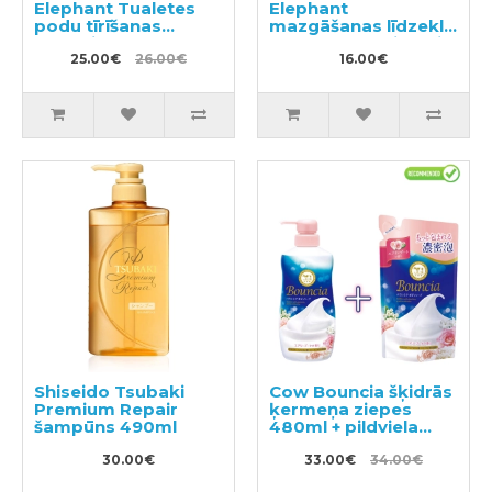
Elephant Tualetes
Elephant
podu tīrīšanas
mazgāšanas līdzeklis
līdzeklis 400ml +
trauku mazgājamai
pildviela 350ml
25.00€
26.00€
mašīnai 420ml
16.00€
Shiseido Tsubaki
Cow Bouncia šķidrās
Premium Repair
ķermeņa ziepes
šampūns 490ml
480ml + pildviela
360ml
30.00€
33.00€
34.00€