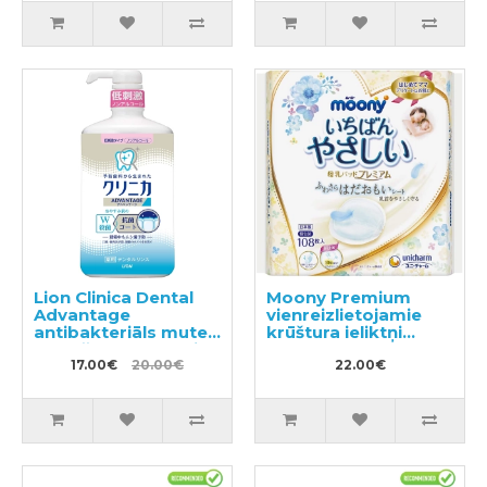
Lion Clinica Dental
Moony Premium
Advantage
vienreizlietojamie
antibakteriāls mutes
krūštura ieliktņi
skalošanas līdzeklis
108gab
ar citrusu garšu, bez
17.00€
20.00€
22.00€
spirta 900ml