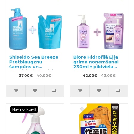
Shiseido Sea Breeze
Biore Hidrofilā Eļļa
Pretblaugznu
grima noņemšanai
šampūns un
230ml + pildviela
kondicionieris divi
210ml
vienā ar mentolu
37.00€
40.00€
42.00€
43.00€
600ml + pildviela
400ml
Nav noliktavā