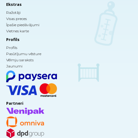
Ekstras
Ražotāji
Visas preces
Īpašie piedāvājumi
Vietnes karte
Profils
Profils
Pasūtījumu vēsture
Vēlmju saraksts
Jaunumi
Partneri