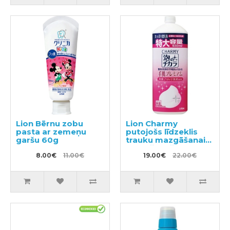
Lion Bērnu zobu
Lion Charmy
pasta ar zemeņu
putojošs līdzeklis
garšu 60g
trauku mazgāšanai
ar mežrozīšu
8.00€
11.00€
aromātu, pildviela
19.00€
22.00€
930ml