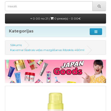
0.00 no 21 |
0 prece(s) - 0.00€
Kategorijas
Sākums
Kao emal šķidrais veļas mazgāšanas līdzeklis 460ml