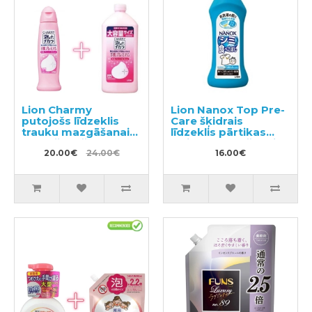
Lion Charmy
Lion Nanox Top Pre-
putojošs līdzeklis
Care šķidrais
trauku mazgāšanai
līdzeklis pārtikas
ar mežrozīšu
traipu noņemšanai
aromātu 240ml +
20.00€
24.00€
no apģērba 160g
16.00€
pildviela 550ml