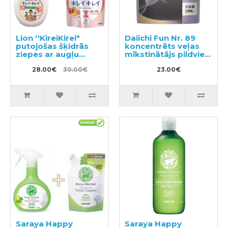
Lion ''KireiKirei"
Daiichi Fun Nr. 89
putojošas šķidrās
koncentrēts veļas
ziepes ar augļu
mīkstinātājs pildviela
aromātu 500ml +
1200ml
pildviela 450ml
28.00€
30.00€
23.00€
Saraya Happy
Saraya Happy