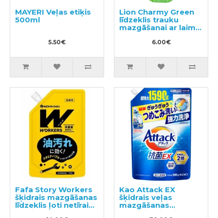
MAYERI Veļas etiķis
Lion Charmy Green
500ml
līdzeklis trauku
mazgāšanai ar laima
aromātu 600ml
5.50€
6.00€
Fafa Story Workers
Kao Attack EX
šķidrais mazgāšanas
šķidrais veļas
līdzeklis ļoti netīrai
mazgāšanas
veļai un darba
līdzeklis, pildviela