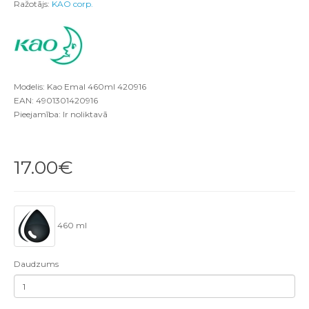
Ražotājs:
KAO corp.
Modelis: Kao Emal 460ml 420916
EAN: 4901301420916
Pieejamība: Ir noliktavā
17.00€
460 ml
Daudzums