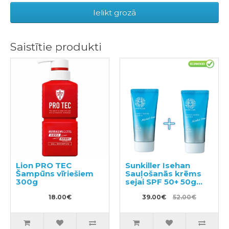
Ielikt grozā
Saistītie produkti
Lion PRO TEC
Sunkiller Isehan
Šampūns vīriešiem
Sauļošanās krēms
300g
sejai SPF 50+ 50g
2gab
18.00€
39.00€
52.00€