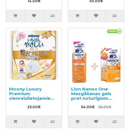
apģērbam, pildviela
14.00€
1590g
30.00€
720ml
Moony Luxury
Lion Nanox One
Premium
Mazgāšanas gels
vienreizlietojamie
pret noturīgiem
ieliktnīši krūšturim
traipiem 640g +
102gab
25.00€
pildviela 1530g
54.00€
55.00€