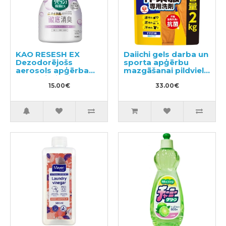
KAO RESESH EX
Daiichi gels darba un
Dezodorējošs
sporta apģērbu
aerosols apģērbam
mazgāšanai pildviela
un veļai, ziepju
2kg
aromāts 370ml
15.00€
33.00€