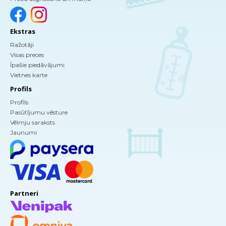
Ekstras
Ražotāji
Visas preces
Īpašie piedāvājumi
Vietnes karte
Profils
Profils
Pasūtījumu vēsture
Vēlmju saraksts
Jaunumi
Partneri