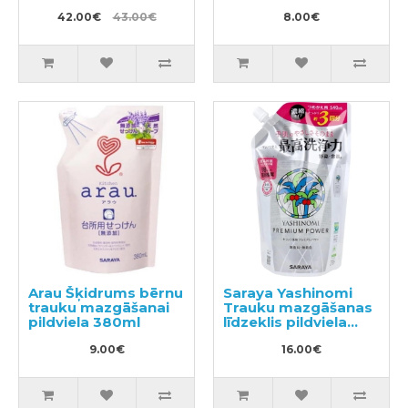
42.00€
43.00€
8.00€
Arau Šķidrums bērnu
Saraya Yashinomi
trauku mazgāšanai
Trauku mazgāšanas
pildviela 380ml
līdzeklis pildviela
540ml
9.00€
16.00€