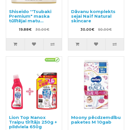
Shiseido ''Tsubaki
Dāvanu komplekts
Premium" maska
sejai Naïf Natural
tūlītējai matu
skincare
atjaunošanai 180g
19.88€
30.00€
30.00€
50.00€
Lion Top Nanox
Moony pēcdzemdību
Traipu tīrītājs 250g +
paketes M 10gab
pildviela 650g