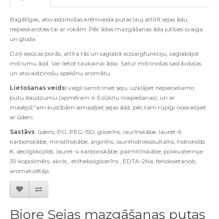
Bagātīgas, atsvaidzinošas krēmveida putas ļauj attīrīt sejas ādu,
nepieskaroties tai ar rokām. Pēc ādas mazgāšanas āda jutīsies svaiga
un gluda.
Dziļi iesūcas porās, attīra tās un saglabā aizsargfunkciju, saglabājot
mitrumu ādā. Var lietot taukainai ādai. Satur mitrinošas sastāvdaļas
un atsvaidzinošu apelsīnu aromātu.
Lietošanas veids:
viegli samitriniet seju, uzklājiet nepieciešamo
putu daudzumu (apmēram 4-5 sūkņu nospiešanas), un ar
masējoš''am kustībām iemasējiet sejas ādā, pēc tam rūpīgi noskalojiet
ar ūdeni.
Sastāvs
: ūdens, PG, PEG-150, glicerīns, laurīnskābe, lauret-6
karbonskābe, miristīnskābe, arginīns, laurilhidroksisultaīns, hidroksīds
K, decilglikozīds, lauret-4 karbonskābe, palmitīnskābe, polikvaternija-
39 kopolimērs, akrils , etilheksilglicerīns , EDTA-2Na, fenoksietanols,
aromatizētājs.
Biore Sejas mazgāšanas putas