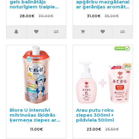
gels balinātājs
apģērbu mazgāšanai
noturīgiem traipiem
ar ģerānijas aromātu
ar antibakteriālu
1200ml + pildviela
efektu 510ml +
28.00€
30.00€
1000ml
31.00€
35.00€
pildviela 900ml
Biore U intensīvi
Arau putu roku
mitrinošas šķidrās
ziepes 300ml +
ķermeņa ziepes ar
pildviela 500ml
maigu ziedu-augļu
aromātu pildviela
11.00€
23.00€
25.50€
340ml