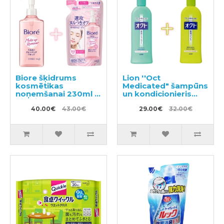
Biore šķidrums
Lion ''Oct
kosmētikas
Medicated" šampūns
noņemšanai 230ml +
un kondicionieris
pildviela 210ml
pret blaugznām un
40.00€
43.00€
galvas niezi 320ml
29.00€
32.00€