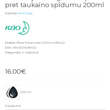
pret taukaino spīdumu 200ml
Ražotājs:
KAO corp.
Modelis: Biore Facial wash 200ml 408402
EAN: 4901301408402
Pieejamība: Ir noliktavā
16.00€
200 ml.
Daudzums