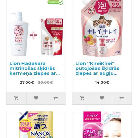
Lion Hadakara
Lion ''KireiKirei"
mitrinošas šķidrās
putojošas šķidrās
ķermeņa ziepes ar
ziepes ar augļu
ziedu aromātu
aromātu, pildviela
500ml + pildviela
27.00€
30.00€
450ml
14.00€
360ml