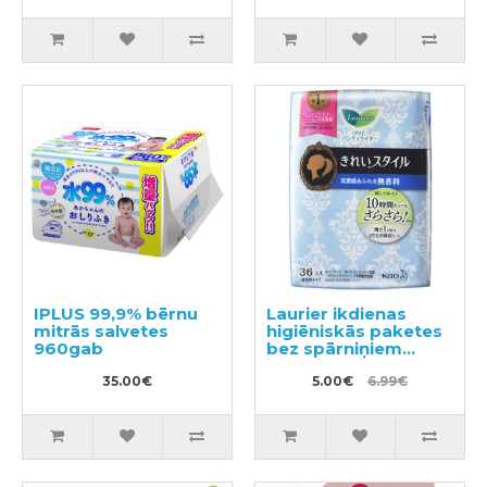
pildviela 350ml
IPLUS 99,9% bērnu
Laurier ikdienas
mitrās salvetes
higiēniskās paketes
960gab
bez spārniņiem
jūtīgai ādai 14cm
35.00€
36gab
5.00€
6.99€