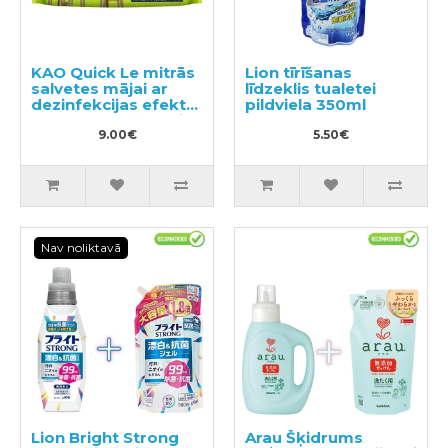
KAO Quick Le mitrās
Lion tīrīšanas
salvetes mājai ar
līdzeklis tualetei
dezinfekcijas efektu,
pildviela 350ml
ar smalku zaļās tējas
aromātu 20gab
9.00€
5.50€
Nav noliktavā
Lion Bright Strong
Arau Šķidrums