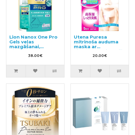
Lion Nanox One Pro
Utena Puresa
Gels veļas
mitrinoša auduma
mazgāšanai,
maska ar
pildviela 1400g
hialuronskābi un bišu
38.00€
māšu peru pieniņu
20.00€
5gab