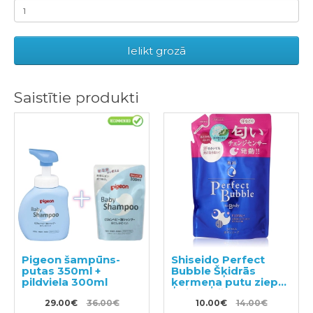
Ielikt grozā
Saistītie produkti
Pigeon šampūns-
Shiseido Perfect
putas 350ml +
Bubble Šķidrās
pildviela 300ml
ķermeņa putu ziepes
ar ilgstošu
29.00€
36.00€
dezodorējošu efektu
10.00€
14.00€