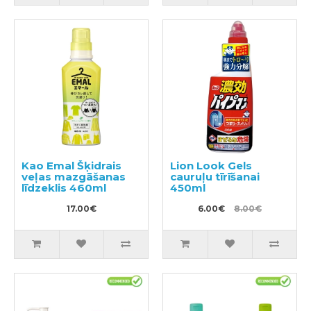
Kao Emal Šķidrais
Lion Look Gels
veļas mazgāšanas
cauruļu tīrīšanai
līdzeklis 460ml
450ml
17.00€
6.00€
8.00€