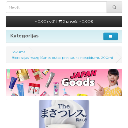
0.00 no 21 |
0 prece(s) - 0.00€
Kategorijas
Sākums
Biore sejas mazgāšanas putas pret taukaino spīdumu 200ml