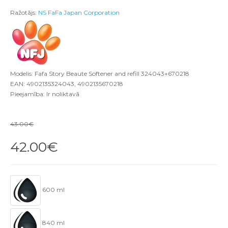
Ražotājs:
NS FaFa Japan Corporation
Modelis: Fafa Story Beaute Softener and refill 324043+670218
EAN: 4902135324043, 4902135670218
Pieejamība: Ir noliktavā
43.00€
42.00€
600 ml
840 ml