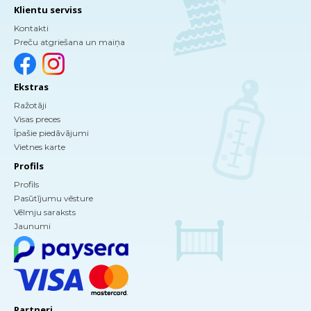
Klientu serviss
Kontakti
Preču atgriešana un maiņa
Ekstras
Ražotāji
Visas preces
Īpašie piedāvājumi
Vietnes karte
Profils
Profils
Pasūtījumu vēsture
Vēlmju saraksts
Jaunumi
Partneri