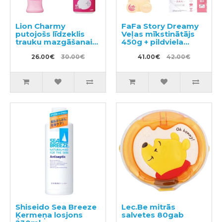
Lion Charmy
FaFa Story Dreamy
putojošs līdzeklis
Veļas mīkstinātājs
trauku mazgāšanai
450g + pildviela
ar mežrozīšu
1100g
aromātu 240ml +
26.00€
30.00€
41.00€
42.00€
pildviela 930ml
Shiseido Sea Breeze
Lec.Be mitrās
Ķermeņa losjons
salvetes 80gab