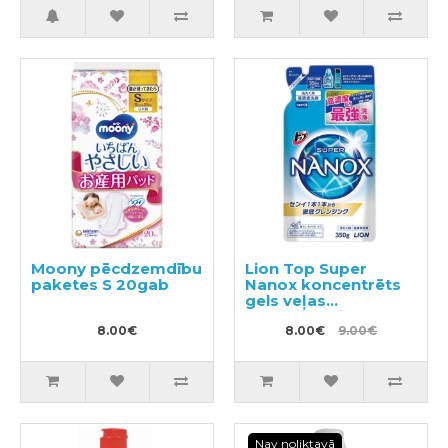
Moony pēcdzemdību
Lion Top Super
paketes S 20gab
Nanox koncentrēts
gels veļas
mazgāšanai,
8.00€
pildviela 350g
8.00€
9.00€
Nav noliktavā