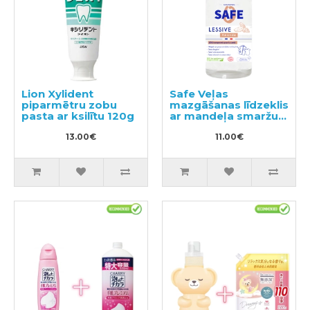
Lion Xylident
Safe Veļas
piparmētru zobu
mazgāšanas līdzeklis
pasta ar ksilītu 120g
ar mandeļa smaržu
1000ml
13.00€
11.00€