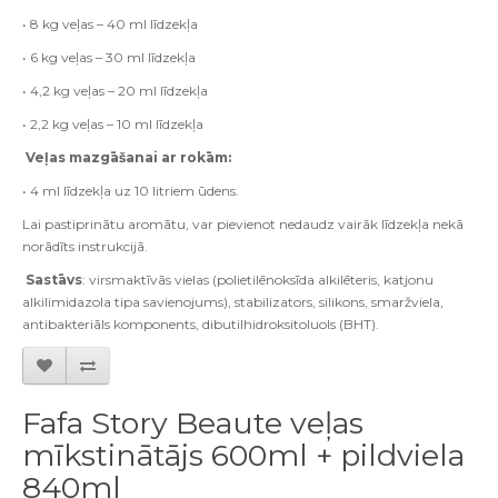
• 8 kg veļas – 40 ml līdzekļa
• 6 kg veļas – 30 ml līdzekļa
• 4,2 kg veļas – 20 ml līdzekļa
• 2,2 kg veļas – 10 ml līdzekļa
Veļas mazgāšanai ar rokām:
• 4 ml līdzekļa uz 10 litriem ūdens.
Lai pastiprinātu aromātu, var pievienot nedaudz vairāk līdzekļa nekā
norādīts instrukcijā.
Sastāvs
: virsmaktīvās vielas (polietilēnoksīda alkilēteris, katjonu
alkilimidazola tipa savienojums), stabilizators, silikons, smaržviela,
antibakteriāls komponents, dibutilhidroksitoluols (BHT).
Fafa Story Beaute veļas
mīkstinātājs 600ml + pildviela
840ml