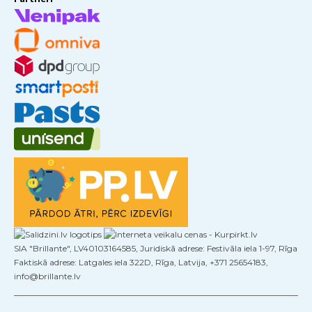
SIA "Brillante", LV40103164585, Juridiskā adrese: Festivāla iela 1-97, Rīga
Faktiskā adrese: Latgales iela 322D, Rīga, Latvija, +371 25654183,
info@brillante.lv