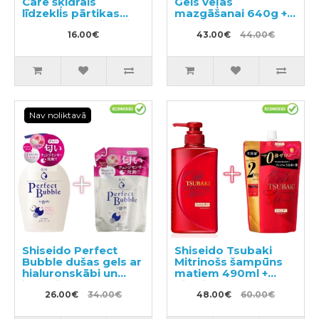
Care šķidrais
Gels veļas
līdzeklis pārtikas
mazgāšanai 640g +
traipu noņemšanai
pildviela 790g
no apģērba 160g
16.00€
43.00€
44.00€
Nav noliktavā
Shiseido Perfect
Shiseido Tsubaki
Bubble dušas gels ar
Mitrinošs šampūns
hialuronskābi un
matiem 490ml +
ilgstošu
pildviela 660ml
dezodorējošu efektu
26.00€
34.00€
48.00€
60.00€
500ml + pildviela
350ml