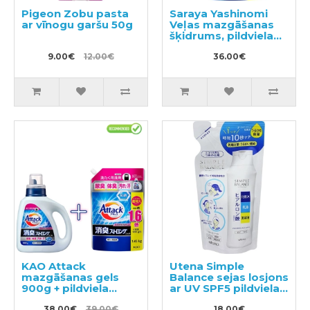
Pigeon Zobu pasta
Saraya Yashinomi
ar vīnogu garšu 50g
Veļas mazgāšanas
šķidrums, pildviela
1380ml
9.00€
12.00€
36.00€
KAO Attack
Utena Simple
mazgāšanas gels
Balance sejas losjons
900g + pildviela
ar UV SPF5 pildviela
1450g
200ml
38.00€
39.00€
18.00€