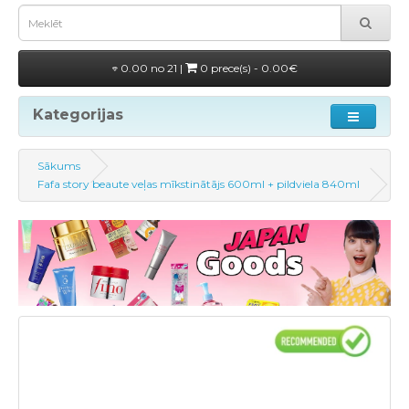
0.00 no 21 |
0 prece(s) - 0.00€
Kategorijas
Sākums
Fafa story beaute veļas mīkstinātājs 600ml + pildviela 840ml