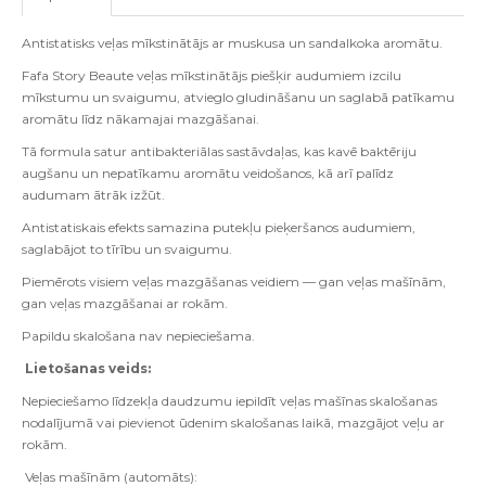
Antistatisks veļas mīkstinātājs ar muskusa un sandalkoka aromātu.
Fafa Story Beaute veļas mīkstinātājs piešķir audumiem izcilu
mīkstumu un svaigumu, atvieglo gludināšanu un saglabā patīkamu
aromātu līdz nākamajai mazgāšanai.
Tā formula satur antibakteriālas sastāvdaļas, kas kavē baktēriju
augšanu un nepatīkamu aromātu veidošanos, kā arī palīdz
audumam ātrāk izžūt.
Antistatiskais efekts samazina putekļu pieķeršanos audumiem,
saglabājot to tīrību un svaigumu.
Piemērots visiem veļas mazgāšanas veidiem — gan veļas mašīnām,
gan veļas mazgāšanai ar rokām.
Papildu skalošana nav nepieciešama.
Lietošanas veids:
Nepieciešamo līdzekļa daudzumu iepildīt veļas mašīnas skalošanas
nodalījumā vai pievienot ūdenim skalošanas laikā, mazgājot veļu ar
rokām.
Veļas mašīnām (automāts):