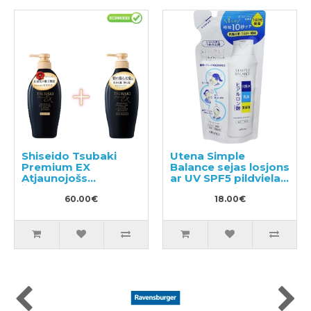
Shiseido Tsubaki
Utena Simple
Premium EX
Balance sejas losjons
Atjaunojošs
ar UV SPF5 pildviela
šampūns un
200ml
kondicionieris-
60.00€
18.00€
maska bojātiem
matiem 450ml