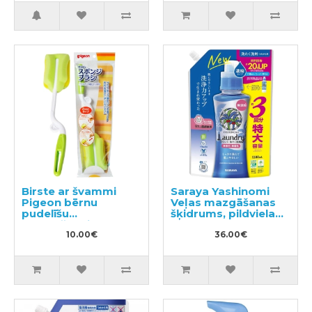
Birste ar švammi
Saraya Yashinomi
Pigeon bērnu
Veļas mazgāšanas
pudelīšu
šķidrums, pildviela
mazgāšanai, 1gb.
1380ml
10.00€
36.00€