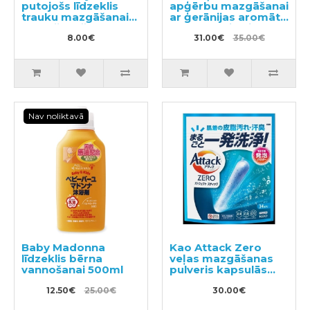
putojošs līdzeklis
apģērbu mazgāšanai
trauku mazgāšanai
ar ģerānijas aromātu
ar mežrozīšu
1200ml + pildviela
aromātu 240ml
8.00€
1000ml
31.00€
35.00€
Nav noliktavā
Baby Madonna
Kao Attack Zero
līdzeklis bērna
veļas mazgāšanas
vannošanai 500ml
pulveris kapsulās
34gab
12.50€
25.00€
30.00€