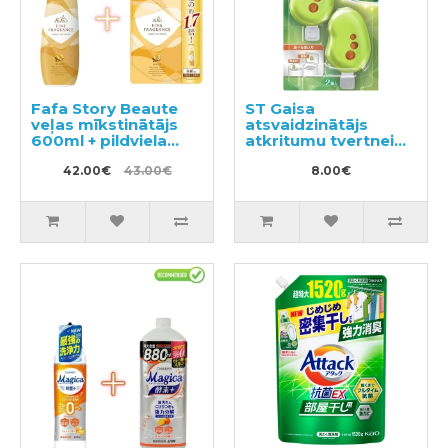
Fafa Story Beaute
ST Gaisa
veļas mīkstinātājs
atsvaidzinātājs
600ml + pildviela
atkritumu tvertnei
840ml
2gab
42.00€
43.00€
8.00€