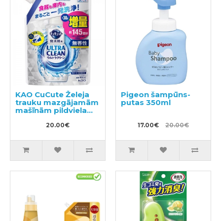
KAO CuCute Želeja
Pigeon šampūns-
trauku mazgājamām
putas 350ml
mašīnām pildviela
800g
20.00€
17.00€
20.00€