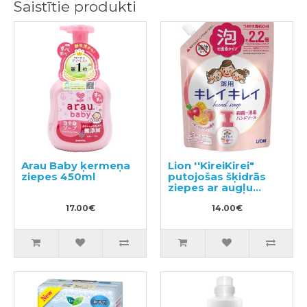
Saistītie produkti
Arau Baby ķermeņa
Lion ''KireiKirei"
ziepes 450ml
putojošas šķidrās
ziepes ar augļu
aromātu, pildviela
17.00€
450ml
14.00€