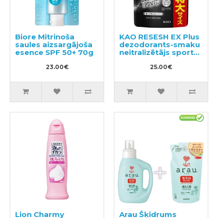
Biore Mitrinoša
KAO RESESH EX Plus
saules aizsargājoša
dezodorants-smaku
esence SPF 50+ 70g
neitralizētājs sporta
un darba apģērbam,
23.00€
pildviela 680ml
25.00€
Lion Charmy
Arau Šķidrums