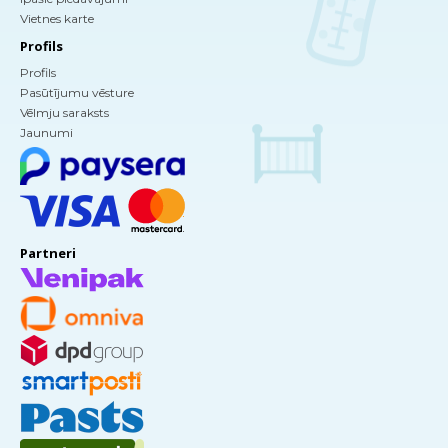
Vietnes karte
Profils
Profils
Pasūtījumu vēsture
Vēlmju saraksts
Jaunumi
Partneri