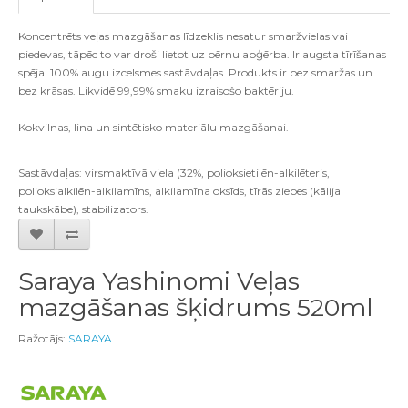
Koncentrēts veļas mazgāšanas līdzeklis nesatur smaržvielas vai
piedevas, tāpēc to var droši lietot uz bērnu apģērba. Ir augsta tīrīšanas
spēja. 100% augu izcelsmes sastāvdaļas. Produkts ir bez smaržas un
bez krāsas. Likvidē 99,99% smaku izraisošo baktēriju.
Kokvilnas, lina un sintētisko materiālu mazgāšanai.
Sastāvdaļas: virsmaktīvā viela (32%, polioksietilēn-alkilēteris,
polioksialkilēn-alkilamīns, alkilamīna oksīds, tīrās ziepes (kālija
taukskābe), stabilizators.
Saraya Yashinomi Veļas
mazgāšanas šķidrums 520ml
Ražotājs:
SARAYA