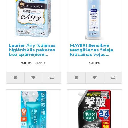
Laurier Airy ikdienas
MAYERI Sensitive
higiēniskās paketes
Mazgāšanas želeja
bez spārniņiem
krāsainas veļas
jūtīgai ādai 14cm
mazgāšanai 1l
54gab
7.00€
8.99€
5.00€