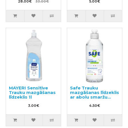
28.00€
33.00€
5.00€
MAYERI Sensitive
Safe Trauku
Trauku mazgāšanas
mazgāšanas līdzeklis
līdzeklis 1l
ar abolu smaržu
500ml
3.00€
4.50€