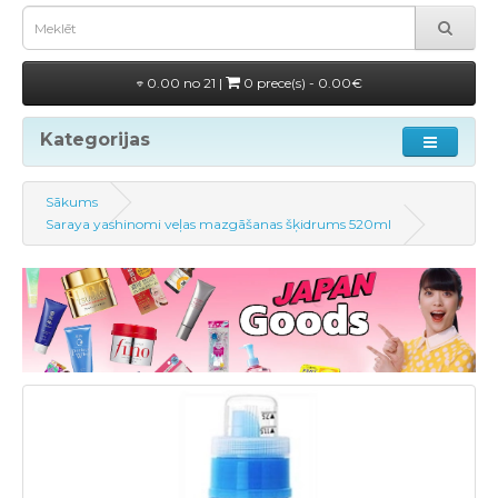
0.00 no 21 |
0 prece(s) - 0.00€
Kategorijas
Sākums
Saraya yashinomi veļas mazgāšanas šķidrums 520ml