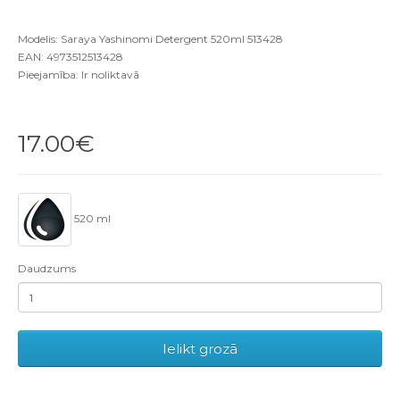
Modelis: Saraya Yashinomi Detergent 520ml 513428
EAN: 4973512513428
Pieejamība: Ir noliktavā
17.00€
520 ml
Daudzums
Ielikt grozā