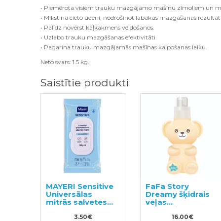
• Piemērota visiem trauku mazgājamo mašīnu zīmoliem un m
• Mīkstina cieto ūdeni, nodrošinot labākus mazgāšanas rezultāt
• Palīdz novērst kaļķakmens veidošanos.
• Uzlabo trauku mazgāšanas efektivitāti.
• Pagarina trauku mazgājamās mašīnas kalpošanas laiku.
Neto svars: 1.5 kg.
Saistītie produkti
MAYERI Sensitive
FaFa Story
Universālas
Dreamy šķidrais
mitrās salvetes
veļas
30gab
mazgāšanas
3.50€
līdzeklis 400g
16.00€