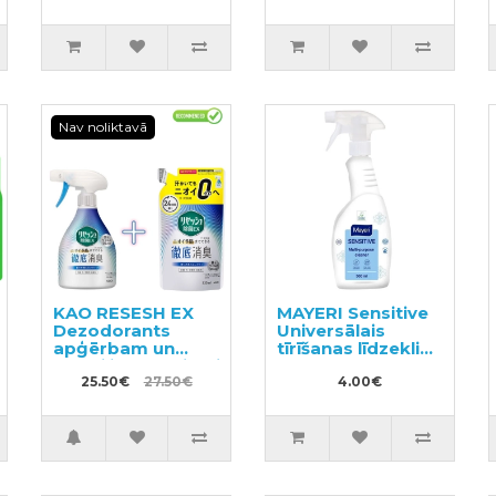
Nav noliktavā
KAO RESESH EX
MAYERI Sensitive
Dezodorants
Universālais
apģērbam un
tīrīšanas līdzeklis
tekstilizstrādājumiem
500ml
370ml + pildviela
25.50€
27.50€
4.00€
320ml