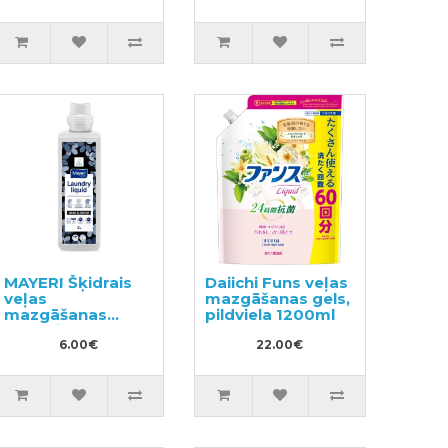
MAYERI Šķidrais
Daiichi Funs veļas
veļas
mazgāšanas gels,
mazgāšanas
pildviela 1200ml
līdzeklis melnām
drēbēm 1l
6.00€
22.00€