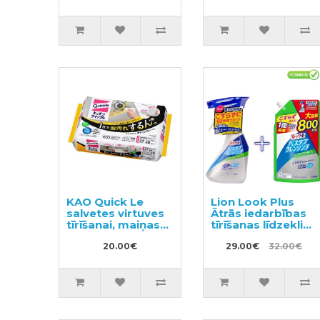
KAO Quick Le
Lion Look Plus
salvetes virtuves
Ātrās iedarbības
tīrīšanai, maiņas
tīrīšanas līdzeklis
bloks 24gab
vannasistabai ar
20.00€
citrusaugļu
29.00€
32.00€
aromātu 500ml +
pildviela 800ml