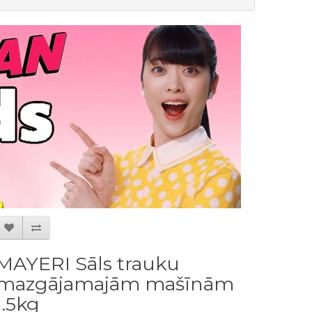
MAYERI Sāls trauku
mazgājamajām mašīnām
1.5kg