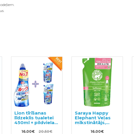
odeļiem.
us.
Lion tīrīšanas
Saraya Happy
līdzeklis tualetei
Elephant Veļas
450ml + pildviela
mīkstinātājs,
2gab
pildviela 540ml
16.00€
20.50€
16.00€