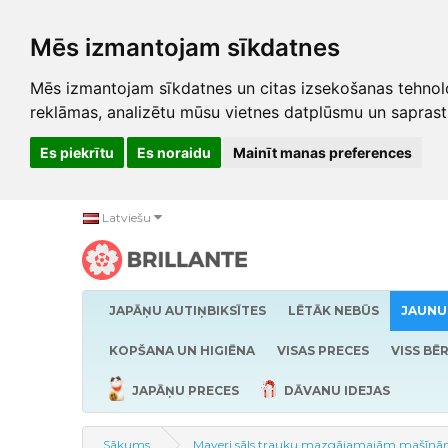
Mēs izmantojam sīkdatnes
Mēs izmantojam sīkdatnes un citas izsekošanas tehnolo
reklāmas, analizētu mūsu vietnes datplūsmu un saprast
Es piekrītu
Es noraidu
Mainīt manas preferences
Latviešu
JAPĀŅU AUTIŅBIKSĪTES
LĒTĀK NEBŪS
JAUNU
KOPŠANA UN HIGIĒNA
VISAS PRECES
VISS BĒ
JAPĀŅU PRECES
DĀVANU IDEJAS
Sākums
Mayeri sāls trauku mazgājamajām mašīnā