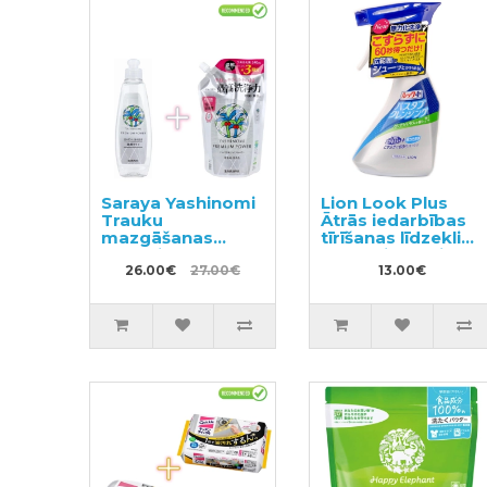
Saraya Yashinomi
Lion Look Plus
Trauku
Ātrās iedarbības
mazgāšanas
tīrīšanas līdzeklis
līdzeklis 200ml +
vannasistabai ar
pildviela 540ml
26.00€
27.00€
citrusaugļu
13.00€
aromātu 500ml