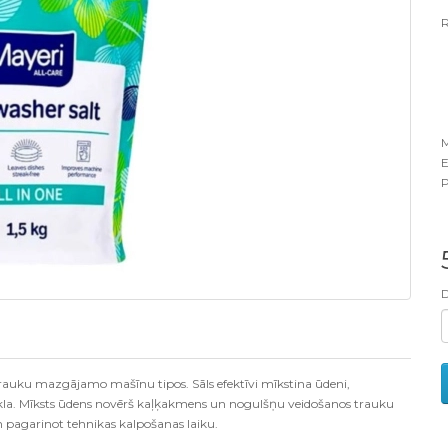
R
M
P
trauku mazgājamo mašīnu tipos. Sāls efektīvi mīkstina ūdeni,
kla. Mīksts ūdens novērš kaļķakmens un nogulšņu veidošanos trauku
 pagarinot tehnikas kalpošanas laiku.