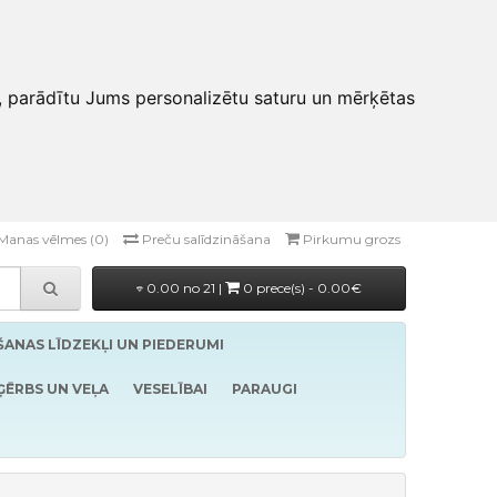
, parādītu Jums personalizētu saturu un mērķētas
Manas vēlmes (0)
Preču salīdzināšana
Pirkumu grozs
0.00 no 21 |
0 prece(s) - 0.00€
ĪŠANAS LĪDZEKĻI UN PIEDERUMI
ĢĒRBS UN VEĻA
VESELĪBAI
PARAUGI