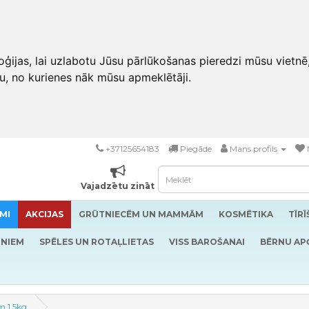
ģijas, lai uzlabotu Jūsu pārlūkošanas pieredzi mūsu vietnē
u, no kurienes nāk mūsu apmeklētāji.
+37125654183
Piegāde
Mans profils
Vajadzētu zināt
MI
AKCIJAS
GRŪTNIECĒM UN MAMMĀM
KOSMĒTIKA
TĪR
RNIEM
SPĒLES UN ROTAĻLIETAS
VISS BAROŠANAI
BĒRNU AP
m 1.5kg