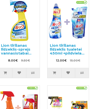
Lion tīrīšanas
Lion tīrīšanas
līdzeklis-sprejs
līdzeklis tualetei
vannasistabai
450ml +pildviela
400ml
350ml
8.00€
9.50€
12.00€
15.00€