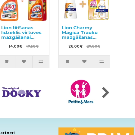
Lion tīrīšanas
Lion Charmy
līdzeklis virtuves
Magica Trauku
mazgāšanai
mazgāšanas
400ml + pildviela
sprejs 300ml +
350ml
14.00€
17.50€
pildviela 250ml
26.00€
27.00€
artneri