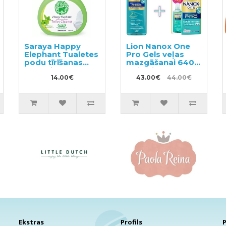
Saraya Happy
Lion Nanox One
Elephant Tualetes
Pro Gels veļas
podu tīrīšanas
mazgāšanai 640g
līdzeklis 400ml
+ pildviela 790g
14.00€
43.00€
44.00€
Ekstras
Profils
P