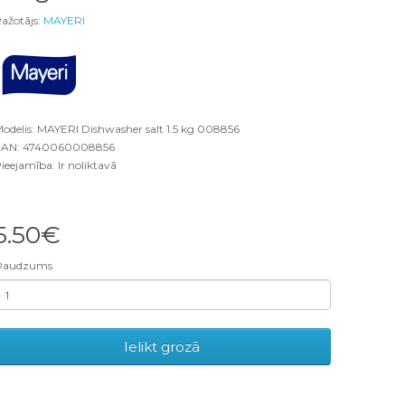
ažotājs:
MAYERI
odelis: MAYERI Dishwasher salt 1.5 kg 008856
EAN: 4740060008856
ieejamība: Ir noliktavā
5.50€
Daudzums
Ielikt grozā