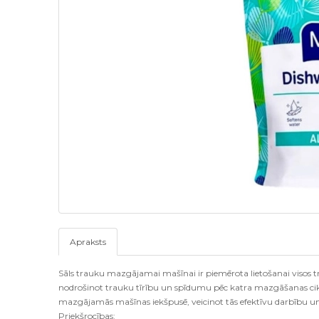
Apraksts
Sāls trauku mazgājamai mašīnai ir piemērota lietošanai visos 
nodrošinot trauku tīrību un spīdumu pēc katra mazgāšanas ci
mazgājamās mašīnas iekšpusē, veicinot tās efektīvu darbību un
Priekšrocības: