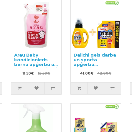
Arau Baby
Daiichi gels darba
kondicionieris
un sporta
bērnu apģērbu un
apģērbu
veļas mazgāšanai,
mazgāšanai 800g
pildviela 440ml
11.50€
12.50€
+ pildviela 1.5kg
41.00€
42.00€