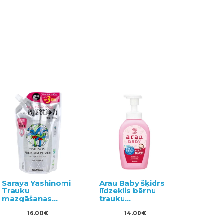
Saraya Yashinomi
Arau Baby šķidrs
Trauku
līdzeklis bērnu
mazgāšanas
trauku
līdzeklis pildviela
mazgāšanai
540ml
16.00€
500ml
14.00€