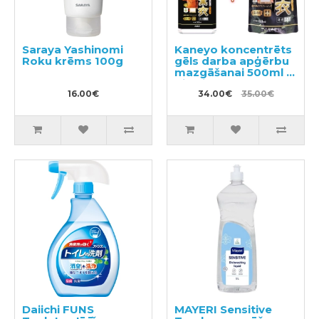
Saraya Yashinomi
Kaneyo koncentrēts
Roku krēms 100g
gēls darba apģērbu
mazgāšanai 500ml +
pildviela 450ml
16.00€
34.00€
35.00€
Daiichi FUNS
MAYERI Sensitive