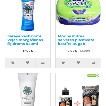
Saraya Yashinomi
Moony mitrās
Veļas mazgāšanas
salvetes plastikāta
šķidrums 520ml
kastīte 80gab
17.00€
10.00€
12.00€