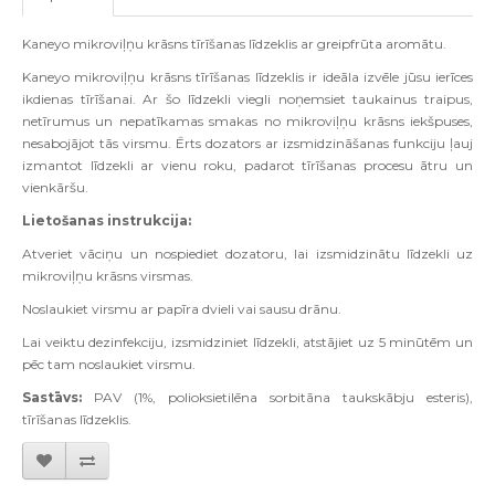
Kaneyo mikroviļņu krāsns tīrīšanas līdzeklis ar greipfrūta aromātu.
Kaneyo mikroviļņu krāsns tīrīšanas līdzeklis ir ideāla izvēle jūsu ierīces
ikdienas tīrīšanai. Ar šo līdzekli viegli noņemsiet taukainus traipus,
netīrumus un nepatīkamas smakas no mikroviļņu krāsns iekšpuses,
nesabojājot tās virsmu. Ērts dozators ar izsmidzināšanas funkciju ļauj
izmantot līdzekli ar vienu roku, padarot tīrīšanas procesu ātru un
vienkāršu.
Lietošanas instrukcija:
Atveriet vāciņu un nospiediet dozatoru, lai izsmidzinātu līdzekli uz
mikroviļņu krāsns virsmas.
Noslaukiet virsmu ar papīra dvieli vai sausu drānu.
Lai veiktu dezinfekciju, izsmidziniet līdzekli, atstājiet uz 5 minūtēm un
pēc tam noslaukiet virsmu.
Sastāvs:
PAV (1%, polioksietilēna sorbitāna taukskābju esteris),
tīrīšanas līdzeklis.