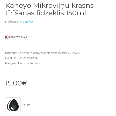
Kaneyo Mikroviļņu krāsns
tīrīšanas līdzeklis 150ml
Ražotājs:
KANEYO
Modelis: Kaneyo Microwave cleaner 150ml 220826
EAN: 4901329220826
Pieejamība: Ir noliktavā
15.00€
150 ml.