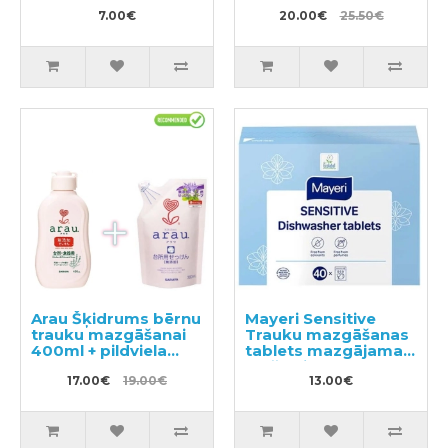
mazgāšanai, ar
pildviela 2gab
apelsīna eļļu 260ml
7.00€
20.00€
25.50€
Arau Šķidrums bērnu
Mayeri Sensitive
trauku mazgāšanai
Trauku mazgāšanas
400ml + pildviela
tablets mazgājamai
380ml
mašīnai 40gab
17.00€
19.00€
13.00€