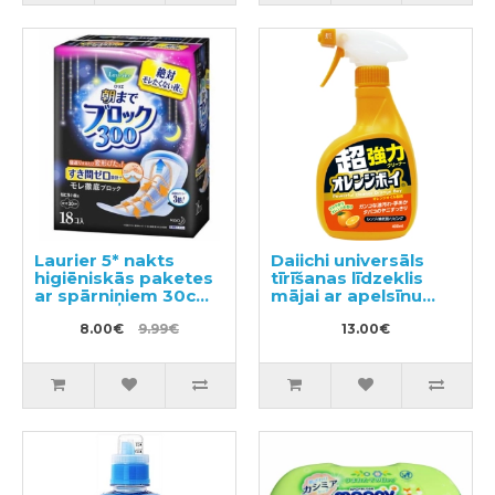
Laurier 5* nakts
Daiichi universāls
higiēniskās paketes
tīrīšanas līdzeklis
ar spārniņiem 30cm
mājai ar apelsīnu
18gab
aromātu 400ml
8.00€
9.99€
13.00€