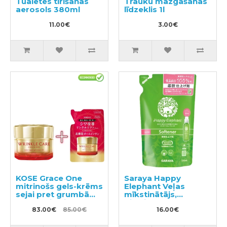
Tualetes tīrīšanas
Trauku mazgāšanas
aerosols 380ml
līdzeklis 1l
11.00€
3.00€
KOSE Grace One
Saraya Happy
mitrinošs gels-krēms
Elephant Veļas
sejai pret grumbām
mīkstinātājs,
100g + pildviela 90g
pildviela 540ml
83.00€
85.00€
16.00€