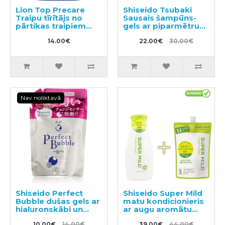
Lion Top Precare
Shiseido Tsubaki
Traipu tīrītājs no
Sausais šampūns-
pārtikas traipiem
gels ar piparmētru
pildviela 200g
aromātu 180ml
14.00€
22.00€
30.00€
Nav noliktavā
Shiseido Perfect
Shiseido Super Mild
Bubble dušas gels ar
matu kondicionieris
hialuronskābi un
ar augu aromātu
ilgstošu
220ml + pildviela
10.00€
14.00€
39.00€
44.00€