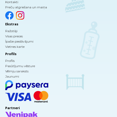
Kontakti
Preču atgriešana un maiņa
Ekstras
Ražotāji
Visas preces
Īpašie piedāvājumi
Vietnes karte
Profils
Profils
Pasūtījumu vēsture
Vēlmju saraksts
Jaunumi
Partneri