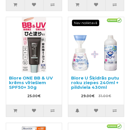
Nav noliktavā
Biore ONE BB & UV
Biore U Šķidrās putu
krēms vīriešiem
roku ziepes 240ml +
SPF50+ 30g
pildviela 430ml
25.00€
29.00€
31.00€