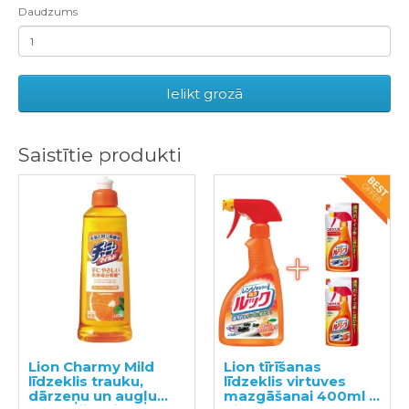
Daudzums
Ielikt grozā
Saistītie produkti
Lion Charmy Mild
Lion tīrīšanas
līdzeklis trauku,
līdzeklis virtuves
dārzeņu un augļu
mazgāšanai 400ml +