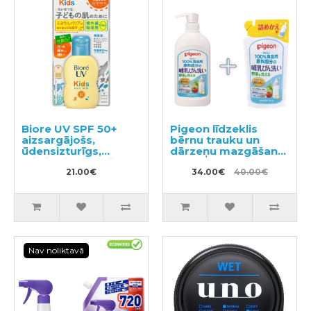
Biore UV SPF 50+
Pigeon līdzeklis
aizsargājošs,
bērnu trauku un
ūdensizturīgs,
dārzeņu mazgāšanai
mitrinošs sauļošanās
ar dozatoru 800ml +
pieniņš bērniem
21.00€
pildviela 700ml
34.00€
40.00€
70ml
Nav noliktavā