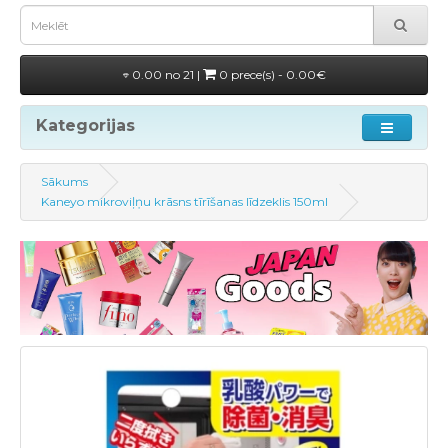
0.00 no 21 |
0 prece(s) - 0.00€
Kategorijas
Sākums
Kaneyo mikroviļņu krāsns tīrīšanas līdzeklis 150ml