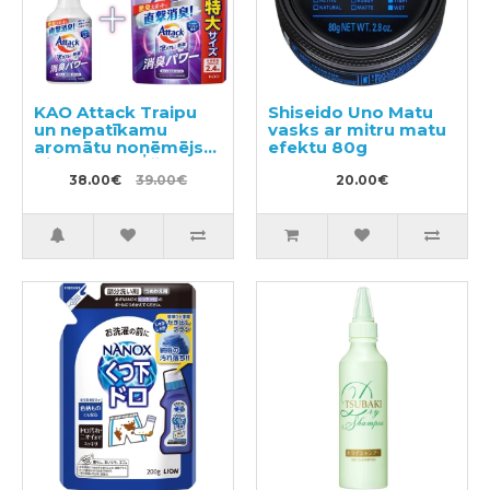
KAO Attack Traipu
Shiseido Uno Matu
un nepatīkamu
vasks ar mitru matu
aromātu noņēmējs
efektu 80g
pirms mazgāšanas
300ml + pildviela
38.00€
39.00€
20.00€
720ml