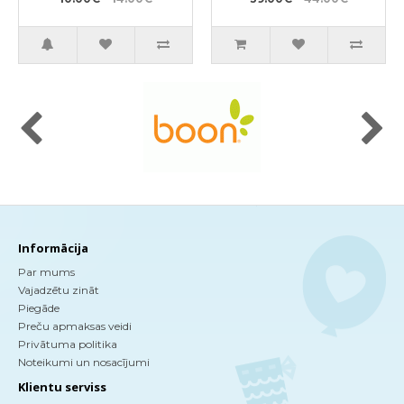
dezodorējošu
1000ml
efektu, pildviela
350ml
Informācija
Par mums
Vajadzētu zināt
Piegāde
Preču apmaksas veidi
Privātuma politika
Noteikumi un nosacījumi
Klientu serviss