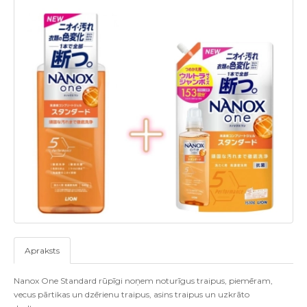
Apraksts
Nanox One Standard rūpīgi noņem noturīgus traipus, piemēram,
vecus pārtikas un dzērienu traipus, asins traipus un uzkrāto