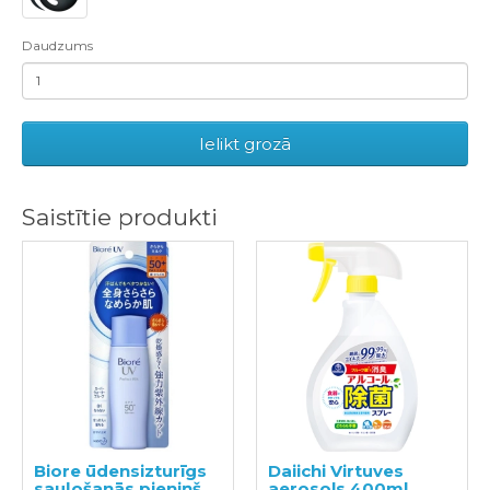
Daudzums
Ielikt grozā
Saistītie produkti
Biore ūdensizturīgs
Daiichi Virtuves
sauļošanās pieniņš
aerosols 400ml