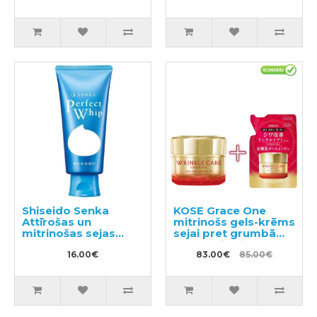
pildviela 800ml
Shiseido Senka
KOSE Grace One
Attīrošas un
mitrinošs gels-krēms
mitrinošas sejas
sejai pret grumbām
putas 120g
100g + pildviela 90g
16.00€
83.00€
85.00€