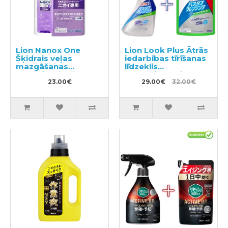
Lion Nanox One
Lion Look Plus Ātrās
Šķidrais veļas
iedarbības tīrīšanas
mazgāšanas
līdzeklis
līdzeklis, pildviela
vannasistabai ar
820g
23.00€
citrusaugļu aromātu
29.00€
32.00€
500ml + pildviela
800ml