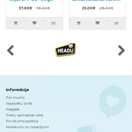
3gab
150g
57.00€
78.00€
25.00€
28.00€
Informācija
Par mums
Vajadzētu zināt
Piegāde
Preču apmaksas veidi
Privātuma politika
Noteikumi un nosacījumi