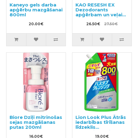
Kaneyo gels darba
KAO RESESH EX
apģērbu mazgāšanai
Dezodorants
800ml
apģērbam un veļai
350ml + pildviela
20.00€
300ml
26.50€
27.50€
Biore Dziļi mitrinošas
Lion Look Plus Ātrās
sejas mazgāšanas
iedarbības tīrīšanas
putas 200ml
līdzeklis
vannasistabai ar
16.00€
citrusaugļu aromātu,
19.00€