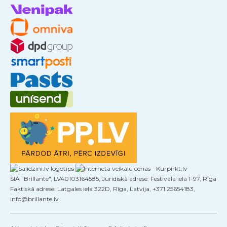
SIA "Brillante", LV40103164585, Juridiskā adrese: Festivāla iela 1-97, Rīga
Faktiskā adrese: Latgales iela 322D, Rīga, Latvija, +371 25654183,
info@brillante.lv