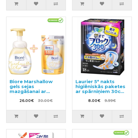
Biore Marshallow
Laurier 5* nakts
gels sejas
higiēniskās paketes
mazgāšanai ar
ar spārniņiem 30cm
mitrinošo efektu
18gab
150ml + pildviela
26.00€
30.00€
8.00€
9.99€
130ml