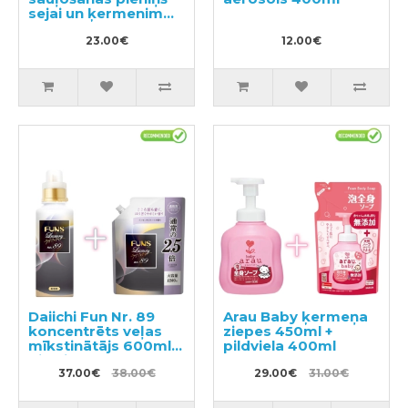
sejai un ķermenim
SPF 50+ 40ml
23.00€
12.00€
Daiichi Fun Nr. 89
Arau Baby ķermeņa
koncentrēts veļas
ziepes 450ml +
mīkstinātājs 600ml +
pildviela 400ml
pildviela 1200ml
37.00€
38.00€
29.00€
31.00€