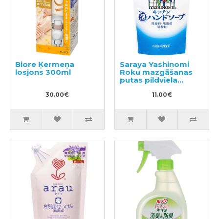
Biore Ķermeņa
Saraya Yashinomi
losjons 300ml
Roku mazgāšanas
putas pildviela
220ml
30.00€
11.00€