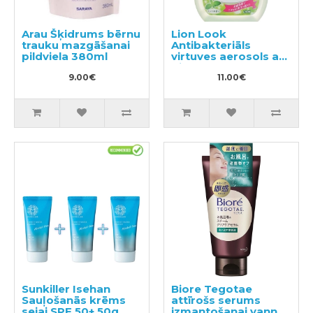
Arau Šķidrums bērnu
Lion Look
trauku mazgāšanai
Antibakteriāls
pildviela 380ml
virtuves aerosols ar
piparmētras
9.00€
aromātu 300ml
11.00€
Sunkiller Isehan
Biore Tegotae
Sauļošanās krēms
attīrošs serums
sejai SPF 50+ 50g
izmantošanai vannā