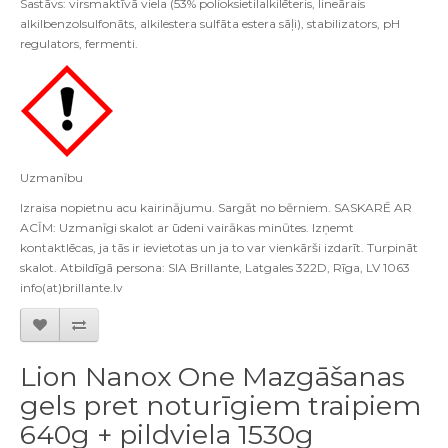
Sastāvs: virsmaktīvā viela (53% polioksietilalkilēteris, lineārais
alkilbenzolsulfonāts, alkilestera sulfāta estera sāļi), stabilizators, pH
regulators, fermenti.
Uzman
ī
bu
Izraisa nopietnu acu kairin
ā
jumu
.
Sarg
ā
t no b
ē
rniem
.
SASKAR
Ē
AR
AC
Ī
M
:
Uzman
ī
gi skalot ar
ū
deni vair
ā
kas min
ū
tes
.
Izņemt
kontaktlēcas, ja tās ir ievietotas un ja to var vienkārši izdarīt. Turpināt
skalot. Atbildīgā persona: SIA Brillante, Latgales 322D, Rīga, LV 1063
info(at)brillante.lv
Lion Nanox One Mazgāšanas
gels pret noturīgiem traipiem
640g + pildviela 1530g