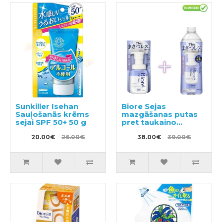
Sunkiller Isehan
Biore Sejas
Sauļošanās krēms
mazgāšanas putas
sejai SPF 50+ 50 g
pret taukaino
spīdumu 200ml +
20.00€
26.00€
pildviela 340ml
38.00€
39.00€