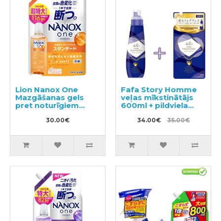
Lion Nanox One
Fafa Story Homme
Mazgāšanas gels
veļas mīkstinātājs
pret noturīgiem
600ml + pildviela
traipiem, pildviela
500ml
1160g
30.00€
34.00€
35.00€