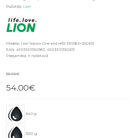
Ražotājs:
Lion
Modelis: Lion Nanox One and refill 350583+350613
EAN: 4903301350583, 4903301350613
Pieejamība: Ir noliktavā
55.00€
54.00€
640 g
1530 g