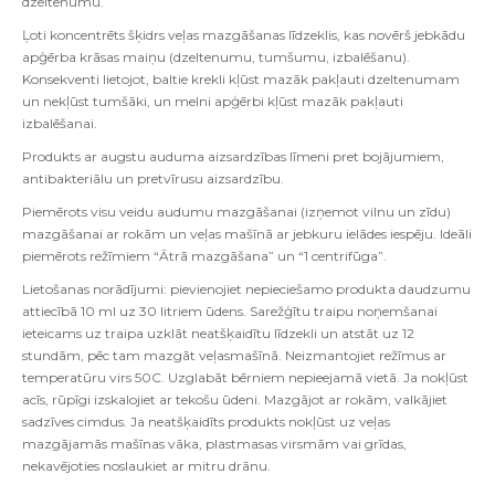
dzeltenumu.
Ļoti koncentrēts šķidrs veļas mazgāšanas līdzeklis, kas novērš jebkādu
apģērba krāsas maiņu (dzeltenumu, tumšumu, izbalēšanu).
Konsekventi lietojot, baltie krekli kļūst mazāk pakļauti dzeltenumam
un nekļūst tumšāki, un melni apģērbi kļūst mazāk pakļauti
izbalēšanai.
Produkts ar augstu auduma aizsardzības līmeni pret bojājumiem,
antibakteriālu un pretvīrusu aizsardzību.
Piemērots visu veidu audumu mazgāšanai (izņemot vilnu un zīdu)
mazgāšanai ar rokām un veļas mašīnā ar jebkuru ielādes iespēju. Ideāli
piemērots režīmiem “Ātrā mazgāšana” un “1 centrifūga”.
Lietošanas norādījumi: pievienojiet nepieciešamo produkta daudzumu
attiecībā 10 ml uz 30 litriem ūdens. Sarežģītu traipu noņemšanai
ieteicams uz traipa uzklāt neatšķaidītu līdzekli un atstāt uz 12
stundām, pēc tam mazgāt veļasmašīnā. Neizmantojiet režīmus ar
temperatūru virs 50C. Uzglabāt bērniem nepieejamā vietā. Ja nokļūst
acīs, rūpīgi izskalojiet ar tekošu ūdeni. Mazgājot ar rokām, valkājiet
sadzīves cimdus. Ja neatšķaidīts produkts nokļūst uz veļas
mazgājamās mašīnas vāka, plastmasas virsmām vai grīdas,
nekavējoties noslaukiet ar mitru drānu.