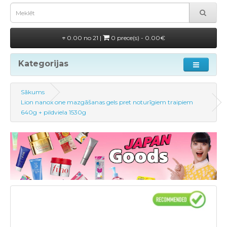
0.00 no 21 |
0 prece(s) - 0.00€
Kategorijas
Sākums
Lion nanox one mazgāšanas gels pret noturīgiem traipiem
640g + pildviela 1530g