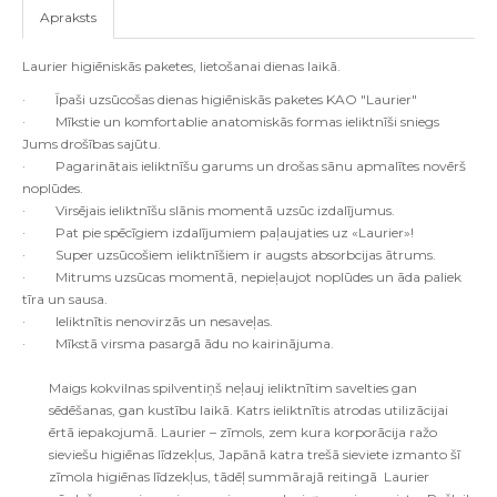
Apraksts
Laurier higiēniskās paketes, lietošanai dienas laikā.
·
Īpaši uzsūcošas dienas higiēniskās paketes KAO "Laurier"
·
Mīkstie un komfortablie anatomiskās formas ieliktnīši sniegs
Jums drošības sajūtu.
·
Pagarinātais ieliktnīšu garums un drošas sānu apmalītes novērš
noplūdes.
·
Virsējais ieliktnīšu slānis momentā uzsūc izdalījumus.
·
Pat pie spēcīgiem izdalījumiem paļaujaties uz «Laurier»!
·
Super uzsūcošiem ieliktnīšiem ir augsts absorbcijas ātrums.
·
Mitrums uzsūcas momentā, nepieļaujot noplūdes un āda paliek
tīra un sausa.
·
Ieliktnītis nenovirzās un nesaveļas.
·
Mīkstā virsma pasargā ādu no kairinājuma.
Maigs kokvilnas spilventiņš neļauj ieliktnītim savelties gan
sēdēšanas, gan kustību laikā. Katrs ieliktnītis atrodas utilizācijai
ērtā iepakojumā. Laurier – zīmols, zem kura korporācija ražo
sieviešu higiēnas līdzekļus, Japānā katra trešā sieviete izmanto šī
zīmola higiēnas līdzekļus, tādēļ summārajā reitingā Laurier