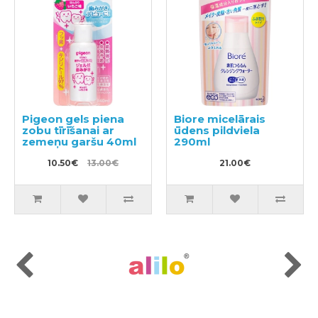
Pigeon gels piena
Biore micelārais
zobu tīrīšanai ar
ūdens pildviela
zemeņu garšu 40ml
290ml
10.50€
13.00€
21.00€