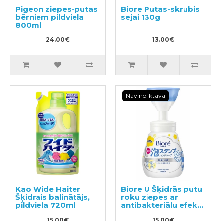
Pigeon ziepes-putas
Biore Putas-skrubis
bērniem pildviela
sejai 130g
800ml
24.00€
13.00€
Nav noliktavā
Kao Wide Haiter
Biore U Šķidrās putu
Šķidrais balinātājs,
roku ziepes ar
pildviela 720ml
antibakteriālu efektu
ar vieglu citrusaugļu
15.00€
aromātu 240ml
15.00€