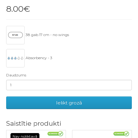
8.00€
38 gab.17 cm - no wings
Absorbency - 3
Daudzums
Ielikt grozā
Saistītie produkti
Nav noliktavā