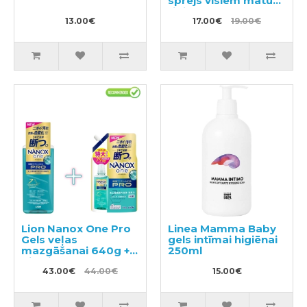
sprejs visiem matu
tipiem 150ml
13.00€
17.00€
19.00€
Lion Nanox One Pro
Linea Mamma Baby
Gels veļas
gels intīmai higiēnai
mazgāšanai 640g +
250ml
pildviela 790g
43.00€
44.00€
15.00€