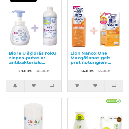
Biore U šķidrās roku
Lion Nanox One
ziepes-putas ar
Mazgāšanas gels
antibakteriālu
pret noturīgiem
efektu, ar vieglu
traipiem 640g +
citrusu aromātu
28.00€
30.00€
pildviela 1530g
54.00€
55.00€
250ml + pildviela
450ml