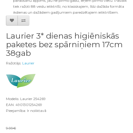
pārdošanu apjoms, jau ne pirmo gadu, ieņem pirmo vietu. Pašlaik
tiek ražoti 88 veidu ieliktnīši, no klasiskajiem, līdz dažāda formāta
ikdienas un dažādiem gadījumiem paredzētajiem ieliktnīšiem.
Laurier 3* dienas higiēniskās
paketes bez spārniņiem 17cm
38gab
Ražotājs:
Laurier
Modelis: Laurier 254269
EAN: 4901301254269
Pieejamība: Ir noliktavā
9.99€