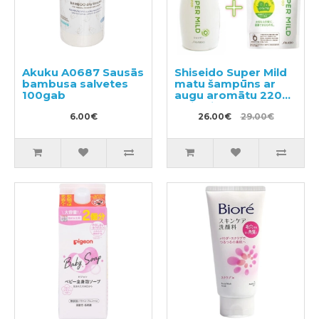
Akuku A0687 Sausās
Shiseido Super Mild
bambusa salvetes
matu šampūns ar
100gab
augu aromātu 220ml
+ pildviela 400ml
6.00€
26.00€
29.00€