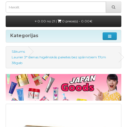
0.00 no 21 |
0 prece(s) - 0.00€
Kategorijas
Sākums
Laurier 3* dienas higiēniskās paketes bez spārniņiem 17cm
38gab