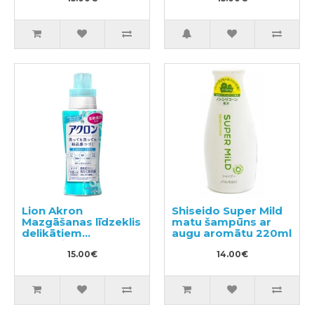
Lion Akron
Shiseido Super Mild
Mazgāšanas līdzeklis
matu šampūns ar
delikātiem
augu aromātu 220ml
audumiem 450ml
15.00€
14.00€