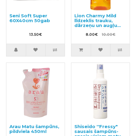
Seni Soft Super
Lion Charmy Mild
60X40cm 50gab
līdzeklis trauku,
dārzeņu un augļu
mazgāšanai, ar
13.50€
apelsīna eļļu,
8.00€
10.00€
pildviela 400ml
Arau Matu šampūns,
Shiseido ''Fressy"
pildviela 450ml
sausais šampūns-