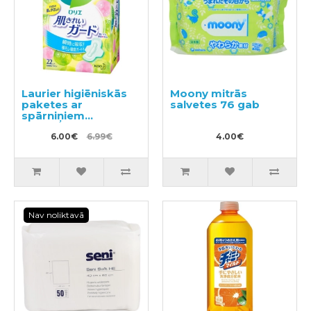
Laurier higiēniskās
Moony mitrās
paketes ar
salvetes 76 gab
spārniņiem
mēreniem
izdalījumiem 20,5cm
6.00€
6.99€
4.00€
22gab
Nav noliktavā