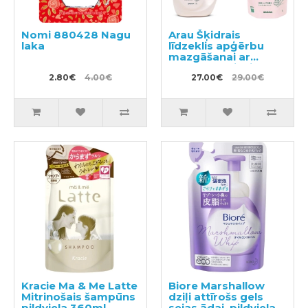
Nomi 880428 Nagu
Arau Šķidrais
laka
līdzeklis apģērbu
mazgāšanai ar
sastāvam pievienoto
2.80€
4.00€
lavandas un
27.00€
29.00€
piparmētras
ekstraktu 1200ml +
pildviela 1000ml
Kracie Ma & Me Latte
Biore Marshallow
Mitrinošais šampūns
dziļi attīrošs gels
pildviela 360ml
sejas ādai, pildviela