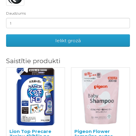
Daudzums
Ielikt grozā
Saistītie produkti
Lion Top Precare
Pigeon Flower