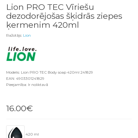
Lion PRO TEC Vīriešu
dezodorējošas šķidrās ziepes
ķermenim 420ml
Ražotājs:
Lion
Modelis: Lion PRO TEC Body soap 420ml 241829
EAN: 4903301241829
Pieejamība: Ir noliktavā
16.00€
420 ml