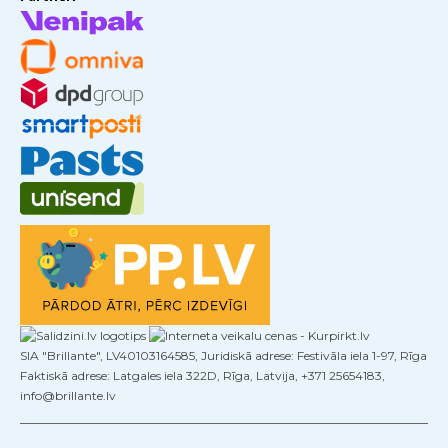
SIA "Brillante", LV40103164585, Juridiskā adrese: Festivāla iela 1-97, Rīga
Faktiskā adrese: Latgales iela 322D, Rīga, Latvija, +371 25654183,
info@brillante.lv