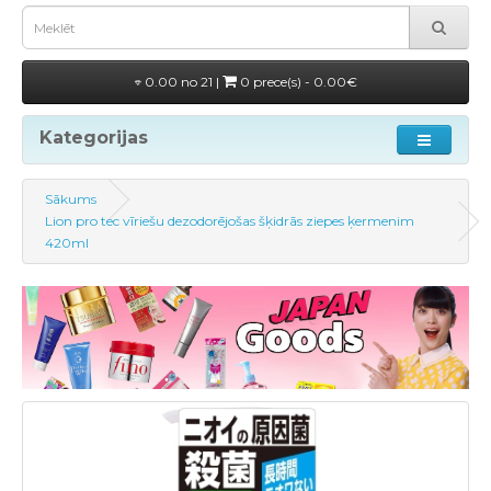
0.00 no 21 |
0 prece(s) - 0.00€
Kategorijas
Sākums
Lion pro tec vīriešu dezodorējošas šķidrās ziepes ķermenim
420ml