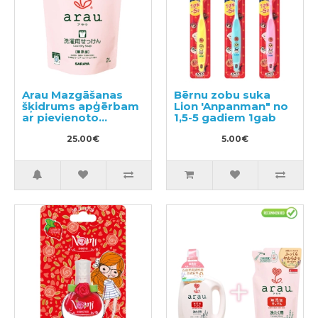
Arau Mazgāšanas
Bērnu zobu suka
šķidrums apģērbam
Lion 'Anpanman" no
ar pievienoto
1,5-5 gadiem 1gab
lavandas un
piparmētru
25.00€
5.00€
ekstraktu, pildviela
2000ml