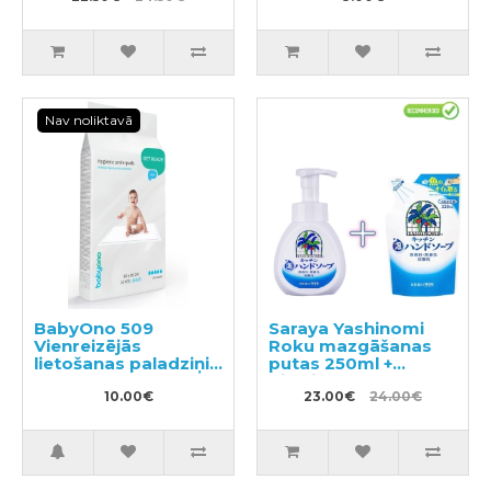
500ml + pildviela
450ml
Nav noliktavā
BabyOno 509
Saraya Yashinomi
Vienreizējās
Roku mazgāšanas
lietošanas paladziņi
putas 250ml +
10 gab. 60x90 cm
pildviela 220ml
10.00€
23.00€
24.00€