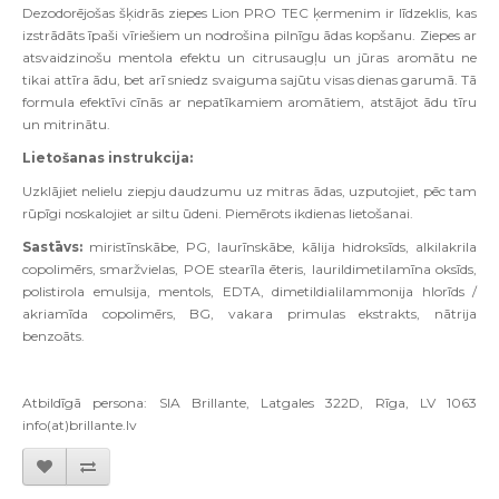
Dezodorējošas šķidrās ziepes Lion PRO TEC ķermenim ir līdzeklis, kas
izstrādāts īpaši vīriešiem un nodrošina pilnīgu ādas kopšanu. Ziepes ar
atsvaidzinošu mentola efektu un citrusaugļu un jūras aromātu ne
tikai attīra ādu, bet arī sniedz svaiguma sajūtu visas dienas garumā. Tā
formula efektīvi cīnās ar nepatīkamiem aromātiem, atstājot ādu tīru
un mitrinātu.
Lietošanas instrukcija:
Uzklājiet nelielu ziepju daudzumu uz mitras ādas, uzputojiet, pēc tam
rūpīgi noskalojiet ar siltu ūdeni. Piemērots ikdienas lietošanai.
Sastāvs:
miristīnskābe, PG, laurīnskābe, kālija hidroksīds, alkilakrila
copolimērs, smaržvielas, POE stearīla ēteris, laurildimetilamīna oksīds,
polistirola emulsija, mentols, EDTA, dimetildialilammonija hlorīds /
akriamīda copolimērs, BG, vakara primulas ekstrakts, nātrija
benzoāts.
Atbildīgā persona: SIA Brillante, Latgales 322D, Rīga, LV 1063
info(at)brillante.lv