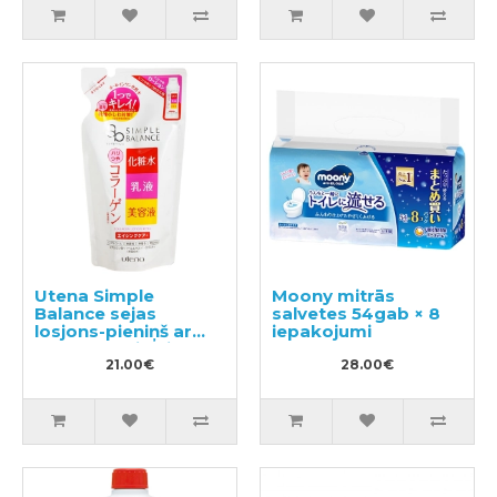
Utena Simple
Moony mitrās
Balance sejas
salvetes 54gab × 8
losjons-pieniņš ar
iepakojumi
kolagēnu pildviela
200ml
21.00€
28.00€