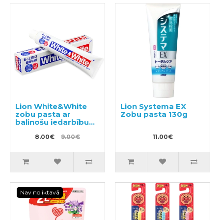
Lion White&White
Lion Systema EX
zobu pasta ar
Zobu pasta 130g
balinošu iedarbību
150g
8.00€
9.00€
11.00€
Nav noliktavā