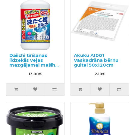
Daiichi tīrīšanas
Akuku A1001
līdzeklis veļas
Vaskadrāna bērnu
mazgājamai mašīnai
gultai 50x120cm
550g
13.00€
2.10€