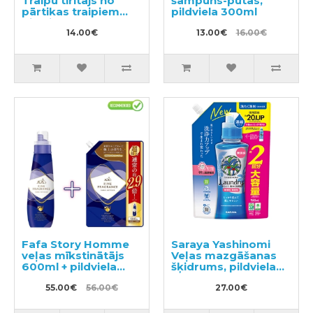
Traipu tīrītājs no
šampūns-putas,
pārtikas traipiem
pildviela 300ml
pildviela 200g
14.00€
13.00€
16.00€
Fafa Story Homme
Saraya Yashinomi
veļas mīkstinātājs
Veļas mazgāšanas
600ml + pildviela
šķidrums, pildviela
1440ml
950ml
55.00€
56.00€
27.00€