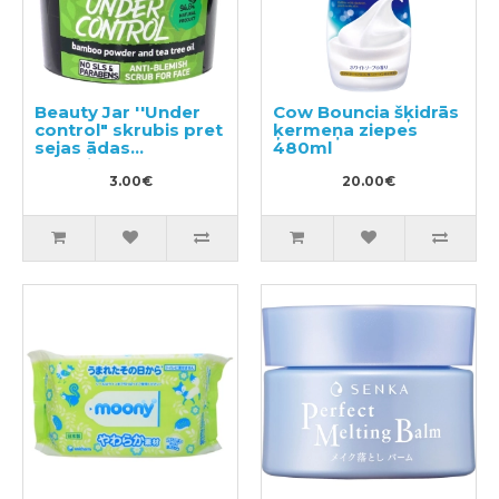
Beauty Jar ''Under
Cow Bouncia šķidrās
control" skrubis pret
ķermeņa ziepes
sejas ādas
480ml
taukainumu 120g
3.00€
20.00€