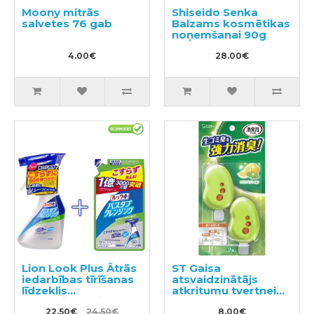
Moony mitrās
Shiseido Senka
salvetes 76 gab
Balzams kosmētikas
noņemšanai 90g
4.00€
28.00€
Lion Look Plus Ātrās
ST Gaisa
iedarbības tīrīšanas
atsvaidzinātājs
līdzeklis
atkritumu tvertnei
vannasistabai ar
2gab
citrusaugļu aromātu
22.50€
24.50€
8.00€