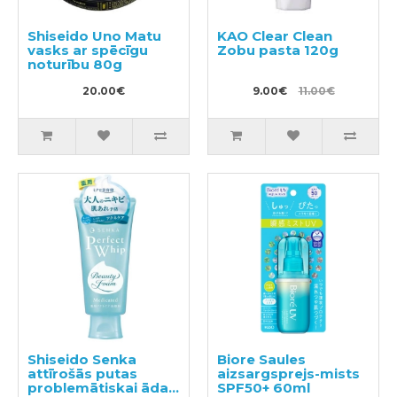
Shiseido Uno Matu
KAO Clear Clean
vasks ar spēcīgu
Zobu pasta 120g
noturību 80g
20.00€
9.00€
11.00€
Shiseido Senka
Biore Saules
attīrošās putas
aizsargsprejs-mists
problemātiskai ādai
SPF50+ 60ml