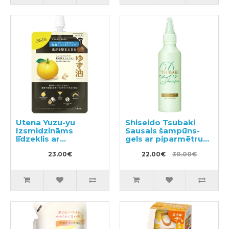
Utena Yuzu-yu
Shiseido Tsubaki
Izsmidzināms
Sausais šampūns-
līdzeklis ar
gels ar piparmētru
citrusaugļu eļļām
aromātu 180ml
matu mitrināšanai un
23.00€
22.00€
30.00€
barošanai, pildviela
160ml