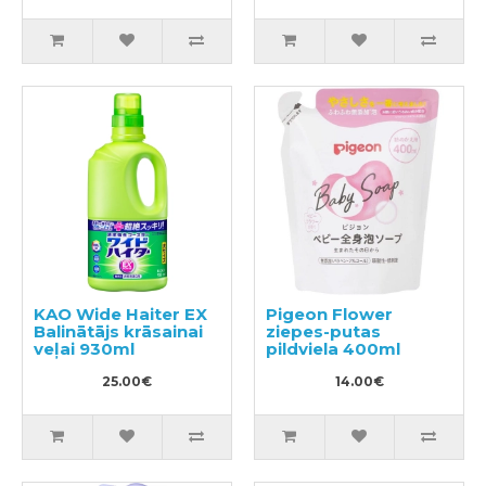
KAO Wide Haiter EX
Pigeon Flower
Balinātājs krāsainai
ziepes-putas
veļai 930ml
pildviela 400ml
25.00€
14.00€