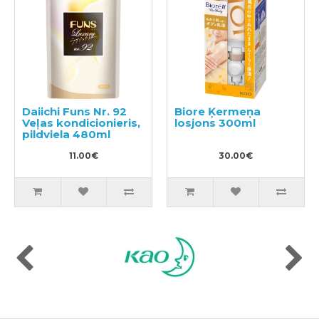
Daiichi Funs Nr. 92
Biore Ķermeņa
Veļas kondicionieris,
losjons 300ml
pildviela 480ml
11.00€
30.00€