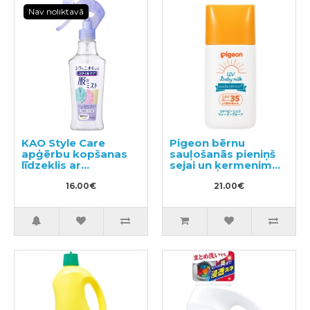
Nav noliktavā
KAO Style Care
Pigeon bērnu
apģērbu kopšanas
sauļošanās pieniņš
līdzeklis ar
sejai un ķermenim
izlīdzinošu un
UV SPF35 30g
antistatisku efektu
16.00€
21.00€
200ml