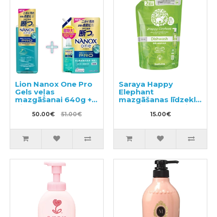
Lion Nanox One Pro
Saraya Happy
Gels veļas
Elephant
mazgāšanai 640g +
mazgāšanas līdzeklis
pildviela 1070g
traukiem, dārzeņiem
50.00€
51.00€
un augļiem, pildviela
15.00€
500ml