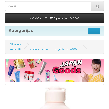
0.00 no 21 |
0 prece(s) - 0.00€
Kategorijas
Sākums
Arau šķidrums bērnu trauku mazgāšanai 400ml