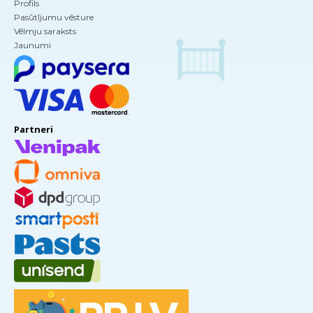
Profils
Pasūtījumu vēsture
Vēlmju saraksts
Jaunumi
Partneri