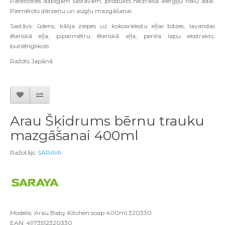
Pateicoties dabīgam sastāvam, produkts neizraisa alerģiju roku ādai.
Piemērots dārzeņu un augļu mazgāšanai.
Sastāvs: ūdens, kālija ziepes uz kokosriekstu eļļas bāzes, lavandas
ēteriskā eļļa, piparmētru ēteriskā eļļa, perilla lapu ekstrakts,
butilēnglikols.
Ra
ž
ots Jap
ā
n
ā
Arau Šķidrums bērnu trauku
mazgāšanai 400ml
Ražotājs:
SARAYA
Modelis: Arau Baby Kitchen soap 400ml 320330
EAN: 4973512320330