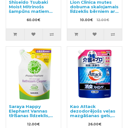
Shiseido Tsubaki
Lion Clinica mutes
Moist Mitrinošs
dobuma skalojamais
šampūns matiem
līdzeklis bērniem ar
490ml+mitrinošs
vīnogu garšu 250ml
kondicionieris
60.00€
10.00€
12.00€
matiem 490ml
Saraya Happy
Kao Attack
Elephant Vannas
dezodorējošs veļas
tīrīšanas līdzeklis,
mazgāšanas gels,
pildviela 350ml
pildviela 1150g
12.00€
26.00€