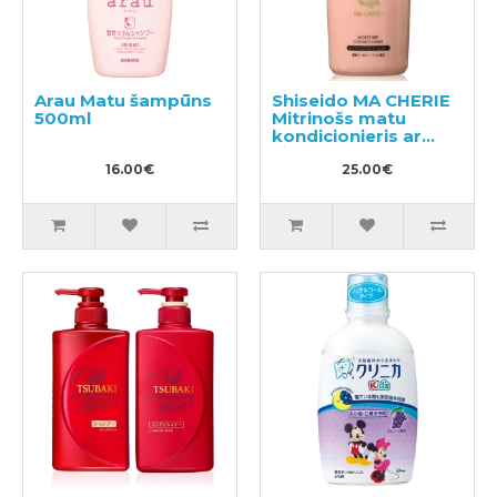
Arau Matu šampūns
Shiseido MA CHERIE
500ml
Mitrinošs matu
kondicionieris ar
ziedu-augļu aromātu
16.00€
450ml
25.00€