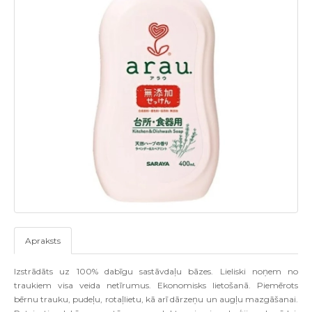
Apraksts
Izstrādāts uz 100% dabīgu sastāvdaļu bāzes.
Lieliski noņem no
traukiem visa veida netīrumus. Ekonomisks lietošanā. Piemērots
bērnu trauku, pudeļu, rotaļlietu, kā arī dārzeņu un augļu mazgāšanai.