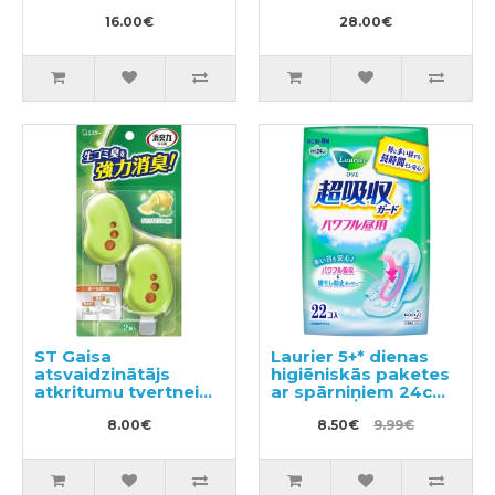
120g
16.00€
28.00€
ST Gaisa
Laurier 5+* dienas
atsvaidzinātājs
higiēniskās paketes
atkritumu tvertnei
ar spārniņiem 24cm
2gab
22gab
8.00€
8.50€
9.99€