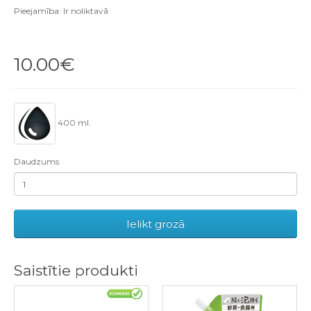
Pieejamība: Ir noliktavā
10.00€
400 ml.
Daudzums
Ielikt grozā
Saistītie produkti