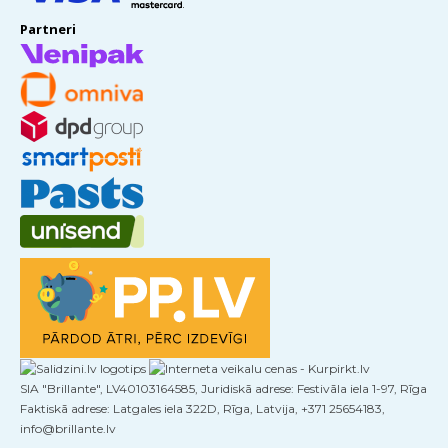
Partneri
SIA "Brillante", LV40103164585, Juridiskā adrese: Festivāla iela 1-97, Rīga
Faktiskā adrese: Latgales iela 322D, Rīga, Latvija, +371 25654183,
info@brillante.lv