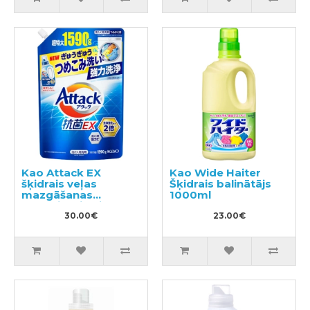
Kao Attack EX
Kao Wide Haiter
šķidrais veļas
Šķidrais balinātājs
mazgāšanas
1000ml
līdzeklis, pildviela
1590g
30.00€
23.00€