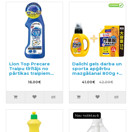
Lion Top Precare
Daiichi gels darba un
Traipu tīrītājs no
sporta apģērbu
pārtikas traipiem
mazgāšanai 800g +
220g
pildviela 1.5kg
16.00€
41.00€
42.00€
Nav noliktavā