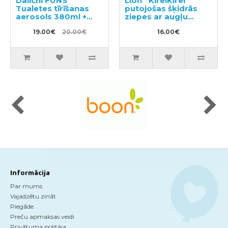
Daiichi FUNS
Lion ''KireiKirei"
Tualetes tīrīšanas
putojošas šķidrās
aerosols 380ml +
ziepes ar augļu
pildviela 330ml
aromātu 500 ml
19.00€
20.00€
16.00€
Informācija
Par mums
Vajadzētu zināt
Piegāde
Preču apmaksas veidi
Privātuma politika