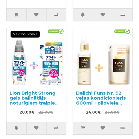
Nav noliktavā
Lion Bright Strong
Daiichi Funs Nr. 92
gels balinātājs
veļas kondicionieris
noturīgiem traipiem
600ml + pildviela
ar antibakteriālu
480ml
efektu 510ml +
20.00€
22.00€
24.00€
26.00€
pildviela 480ml