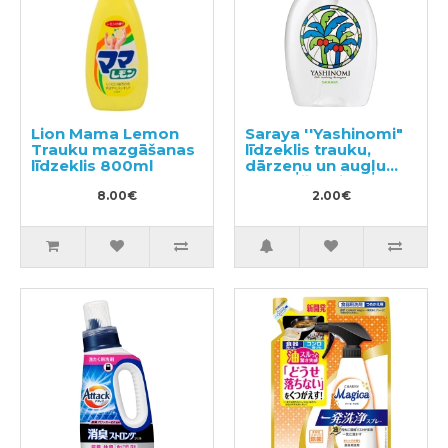
Lion Mama Lemon
Saraya ''Yashinomi"
Trauku mazgāšanas
līdzeklis trauku,
līdzeklis 800ml
dārzeņu un augļu
mazgāšanai,
8.00€
paraugs 50ml
2.00€