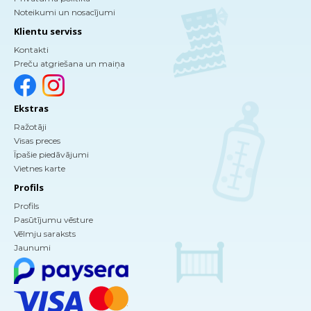
Noteikumi un nosacījumi
Klientu serviss
Kontakti
Preču atgriešana un maiņa
Ekstras
Ražotāji
Visas preces
Īpašie piedāvājumi
Vietnes karte
Profils
Profils
Pasūtījumu vēsture
Vēlmju saraksts
Jaunumi