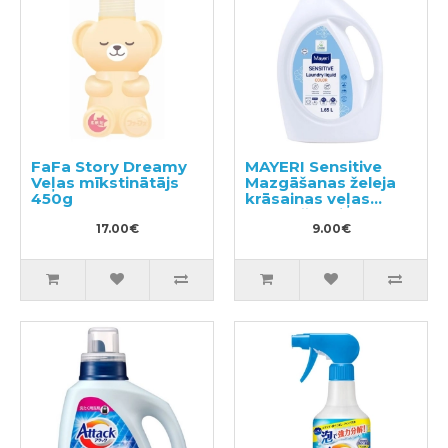
FaFa Story Dreamy
MAYERI Sensitive
Veļas mīkstinātājs
Mazgāšanas želeja
450g
krāsainas veļas
mazgāšanai 1.65l
17.00€
9.00€