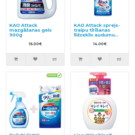
KAO Attack
KAO Attack sprejs-
mazgāšanas gels
traipu tīrīšanas
900g
līdzeklis audumu
apstrādei pirms
16.00€
mazgāšanas 300ml
14.00€