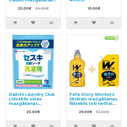
ar mežrozīšu
aromātu 240ml +
20.00€
24.00€
10.00€
pildviela 550ml
Daiichi Laundry Club
Fafa Story Workers
Līdzeklis veļas
šķidrais mazgāšanas
mazgāšanas
līdzeklis ļoti netīrai
efektivitātes
veļai un darba
palielināšanai 600g
20.00€
apģērbam 800ml +
29.00€
32.00€
pildviela 720ml