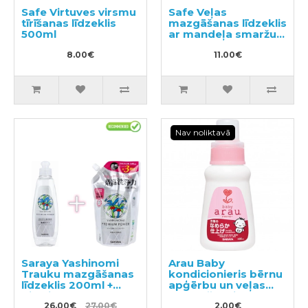
Safe Virtuves virsmu
Safe Veļas
tīrīšanas līdzeklis
mazgāšanas līdzeklis
500ml
ar mandeļa smaržu
1000ml
8.00€
11.00€
Nav noliktavā
Saraya Yashinomi
Arau Baby
Trauku mazgāšanas
kondicionieris bērnu
līdzeklis 200ml +
apģērbu un veļas
pildviela 540ml
mazgāšanai,
26.00€
27.00€
2.00€
paraugs 50ml