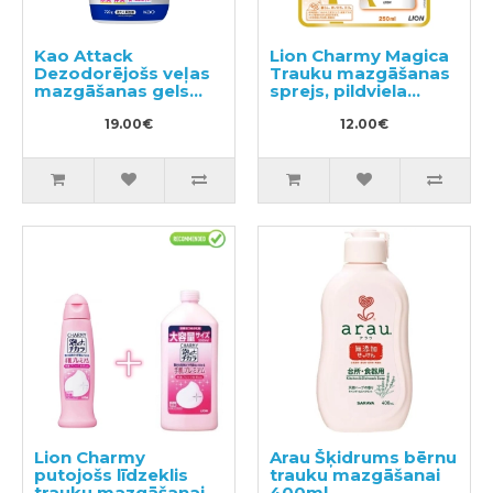
Kao Attack
Lion Charmy Magica
Dezodorējošs veļas
Trauku mazgāšanas
mazgāšanas gels
sprejs, pildviela
720g
250ml
19.00€
12.00€
Lion Charmy
Arau Šķidrums bērnu
putojošs līdzeklis
trauku mazgāšanai
trauku mazgāšanai
400ml