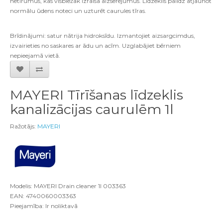
netīrumus, kas visbiežāk izraisa aizsērējumus. Līdzeklis palīdz atjaunot
normālu ūdens noteci un uzturēt caurules tīras.
Brīdinājumi: satur nātrija hidroksīdu. Izmantojiet aizsargcimdus,
izvairieties no saskares ar ādu un acīm. Uzglabājiet bērniem
nepieejamā vietā.
MAYERI Tīrīšanas līdzeklis
kanalizācijas caurulēm 1l
Ražotājs:
MAYERI
Modelis: MAYERI Drain cleaner 1l 003363
EAN: 4740060003363
Pieejamība: Ir noliktavā