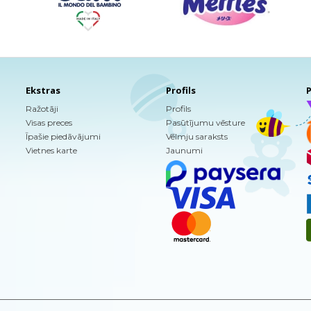
Ekstras
Profils
P
Ražotāji
Profils
Visas preces
Pasūtījumu vēsture
Īpašie piedāvājumi
Vēlmju saraksts
Vietnes karte
Jaunumi