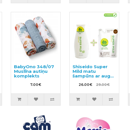
BabyOno 348/07
Shiseido Super
Muslīna autiņu
Mild matu
komplekts
šampūns ar augu
aromātu 220ml +
7.00€
pildviela 400ml
26.00€
29.00€