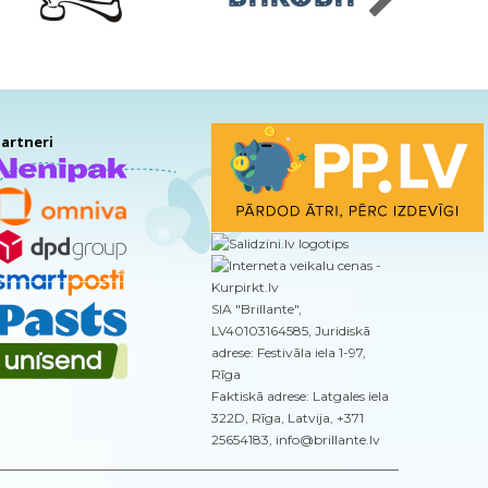
artneri
SIA "Brillante",
LV40103164585, Juridiskā
adrese: Festivāla iela 1-97,
Rīga
Faktiskā adrese: Latgales iela
322D, Rīga, Latvija, +371
25654183, info@brillante.lv