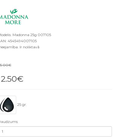
odelis: Madonna 25g 007105
AN: 4545494007105
ieejamība: Ir noliktavā
5.00€
12.50€
25 gr.
Daudzums