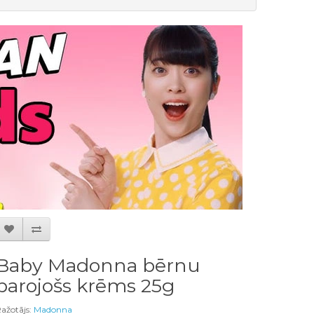
Baby Madonna bērnu
barojošs krēms 25g
ažotājs:
Madonna