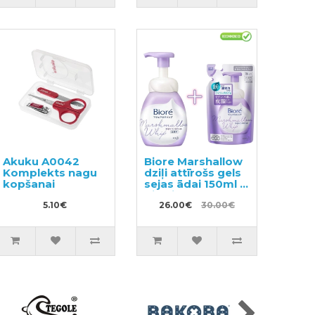
Akuku A0042
Biore Marshallow
Komplekts nagu
dziļi attīrošs gels
kopšanai
sejas ādai 150ml +
pildviela 130ml
5.10€
26.00€
30.00€