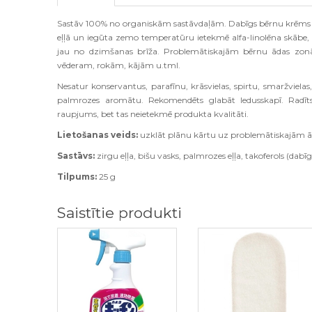
Sastāv 100% no organiskām sastāvdaļām. Dabīgs bērnu krēms ar 
eļļā un iegūta zemo temperatūru ietekmē alfa-linolēna skābe, 
jau no dzimšanas brīža. Problemātiskajām bērnu ādas zonām.
vēderam, rokām, kājām u.tml.
Nesatur konservantus, parafīnu, krāsvielas, spirtu, smaržvielas
palmrozes aromātu. Rekomendēts glabāt ledusskapī. Radīt
raupjums, bet tas neietekmē produkta kvalitāti.
Lietošanas veids:
uzklāt plānu kārtu uz problemātiskajām
Sastāvs:
zirgu eļļa, bišu vasks, palmrozes eļļa, takoferols (dabī
Tilpums:
25 g
Saistītie produkti