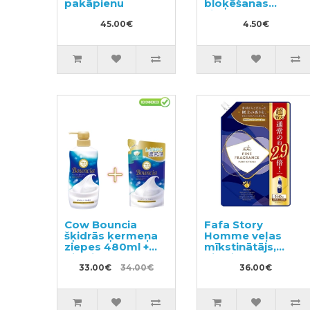
pakāpienu
bloķēšanas
sistēma 2gab
45.00€
4.50€
Cow Bouncia
Fafa Story
šķidrās ķermeņa
Homme veļas
ziepes 480ml +
mīkstinātājs,
pildviela 360ml
pildviela 1440ml
33.00€
34.00€
36.00€