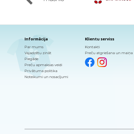
Informācija
Klientu serviss
Par mums
Kontakti
Vajadzētu zināt
Preču atgriešana un maiņa
Piegāde
Preču apmaksas veidi
Privātuma politika
Noteikumi un nosacījumi