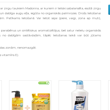
zirgu taukiem Madonna, ar kuriem ir lieliski sabalansēta, esošā zirgu
un dabīga augu eļļa, iegūta no organiskās palmrozes. Drošs lietošanai
 Patīkams lietošanā. Var lietot sejai (piere, vaigi, zona ap muti),
, parabēnus un sintētiskus aromatizētājus, bet satur nelielu organiskās
s no dabīgām sastāvdaļām, tāpēc lietošanas laikā var būt jūtams
 ādas zonām, nenomazgāt.
gs vitamīns E).