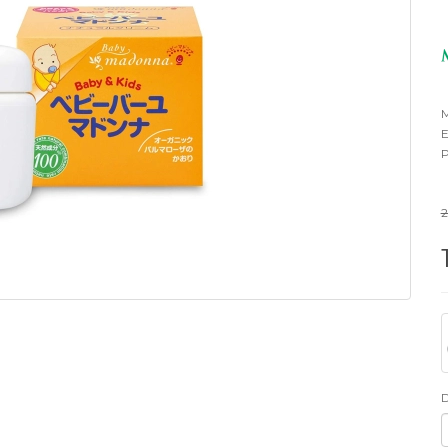
M
E
P
2