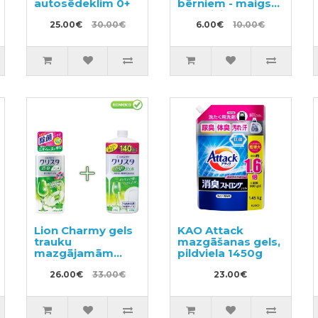
autosēdeklim 0+
bērniem - maigs
gels visiem ādas
25.00€
30.00€
tipiem 200ml
6.00€
10.00€
Lion Charmy gels
KAO Attack
trauku
mazgāšanas gels,
mazgājamām
pildviela 1450g
mašīnām ar
citronmētras
26.00€
33.00€
23.00€
aromātu 480g +
pildviela 840g