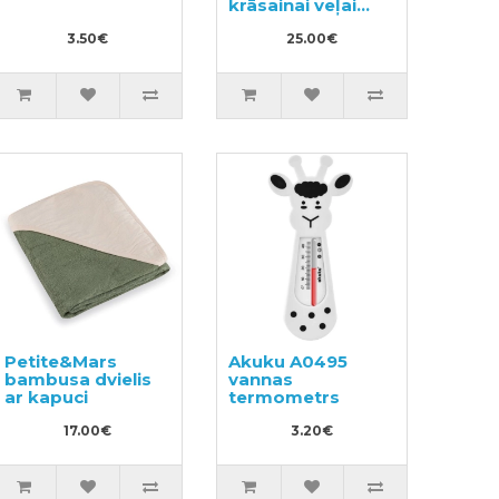
krāsainai veļai
930ml
3.50€
25.00€
Petite&Mars
Akuku A0495
bambusa dvielis
vannas
ar kapuci
termometrs
17.00€
3.20€