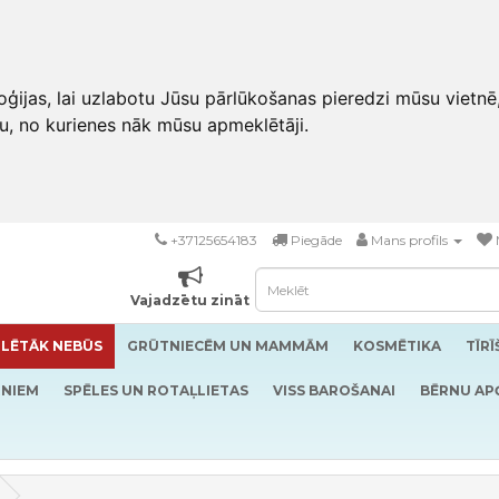
ģijas, lai uzlabotu Jūsu pārlūkošanas pieredzi mūsu vietnē
u, no kurienes nāk mūsu apmeklētāji.
+37125654183
Piegāde
Mans profils
Vajadzētu zināt
LĒTĀK NEBŪS
GRŪTNIECĒM UN MAMMĀM
KOSMĒTIKA
TĪR
RNIEM
SPĒLES UN ROTAĻLIETAS
VISS BAROŠANAI
BĒRNU AP