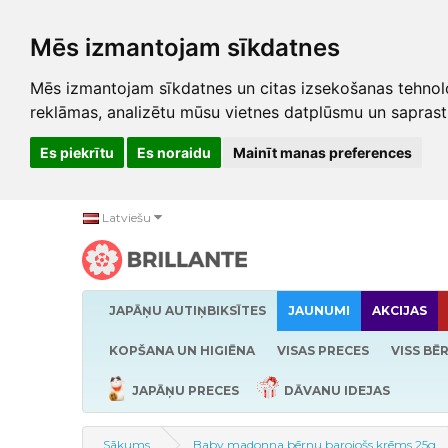
Mēs izmantojam sīkdatnes
Mēs izmantojam sīkdatnes un citas izsekošanas tehnolo
reklāmas, analizētu mūsu vietnes datplūsmu un saprast
Es piekrītu
Es noraidu
Mainīt manas preferences
Latviešu
JAPĀŅU AUTIŅBIKSĪTES
JAUNUMI
AKCIJAS
KOPŠANA UN HIGIĒNA
VISAS PRECES
VISS BĒ
JAPĀŅU PRECES
DĀVANU IDEJAS
Sākums
Baby madonna bērnu barojošs krēms 25g