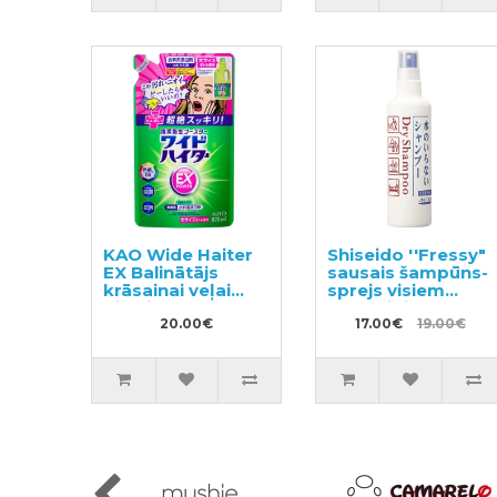
KAO Wide Haiter
Shiseido ''Fressy"
EX Balinātājs
sausais šampūns-
krāsainai veļai
sprejs visiem
pildviela 820ml
matu tipiem
20.00€
150ml
17.00€
19.00€