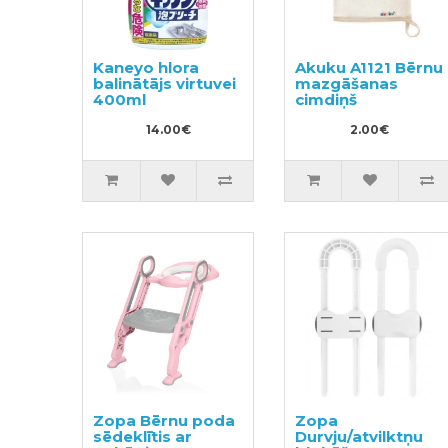
Kaneyo hlora
Akuku A1121 Bērnu
balinātājs virtuvei
mazgāšanas
400ml
cimdiņš
14.00€
2.00€
Zopa Bērnu poda
Zopa
sēdeklītis ar
Durvju/atvilktņu