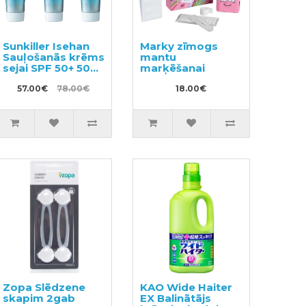
Sunkiller Isehan
Marky zīmogs
Sauļošanās krēms
mantu
sejai SPF 50+ 50g
marķēšanai
3gab
57.00€
78.00€
18.00€
Zopa Slēdzene
KAO Wide Haiter
skapim 2gab
EX Balinātājs