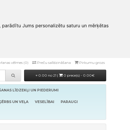
, parādītu Jums personalizētu saturu un mērķētas
Manas vēlmes (0)
Preču salīdzināšana
Pirkumu grozs
0.00 no 21 |
0 prece(s) - 0.00€
ĪŠANAS LĪDZEKĻI UN PIEDERUMI
ĢĒRBS UN VEĻA
VESELĪBAI
PARAUGI