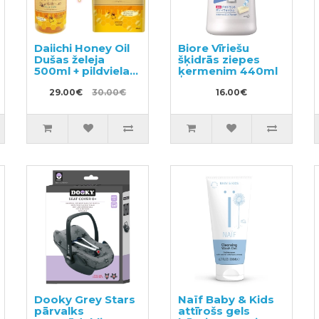
Daiichi Honey Oil
Biore Vīriešu
Dušas želeja
šķidrās ziepes
500ml + pildviela
ķermenim 440ml
400ml
29.00€
30.00€
16.00€
Dooky Grey Stars
Naïf Baby & Kids
pārvalks
attīrošs gels