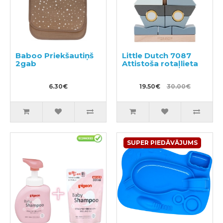
Baboo Priekšautiņš
Little Dutch 7087
2gab
Attistoša rotaļlieta
6.30€
19.50€
30.00€
SUPER PIEDĀVĀJUMS