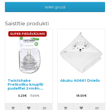
Ielikt grozā
Saistītie produkti
SUPER PIEDĀVĀJUMS
Twistshake
Akuku A0661 Dvielis
Pretkoliku knupīši
pudelītei 2+mēn.
2gab
5.25€
7.00€
18.50€