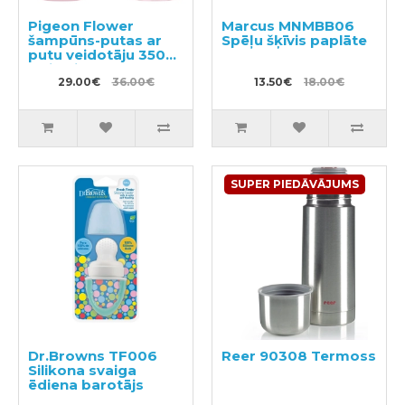
Pigeon Flower
Marcus MNMBB06
šampūns-putas ar
Spēļu šķīvis paplāte
putu veidotāju 350ml
+ pildviela 300ml
29.00€
36.00€
13.50€
18.00€
SUPER PIEDĀVĀJUMS
Dr.Browns TF006
Reer 90308 Termoss
Silikona svaiga
ēdiena barotājs