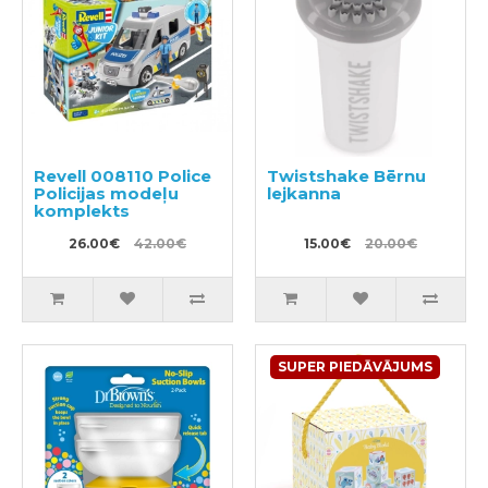
Revell 008110 Police
Twistshake Bērnu
Policijas modeļu
lejkanna
komplekts
26.00€
42.00€
15.00€
20.00€
SUPER PIEDĀVĀJUMS