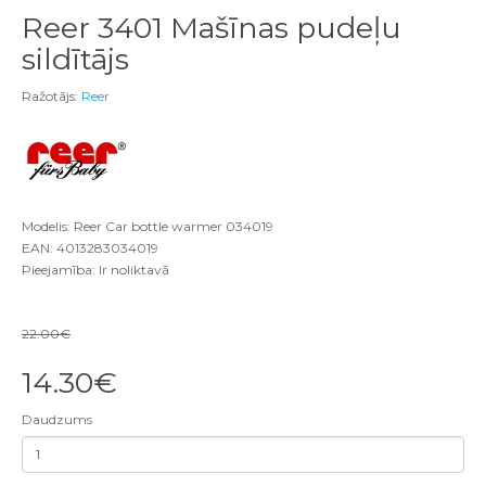
Reer 3401 Mašīnas pudeļu
sildītājs
Ražotājs:
Reer
Modelis: Reer Car bottle warmer 034019
EAN: 4013283034019
Pieejamība: Ir noliktavā
22.00€
14.30€
Daudzums