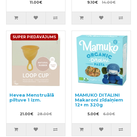
11.00€
9.10€
14.00€
SUPER PIEDĀVĀJUMS
Hevea Menstruālā
MAMUKO DITALINI
piltuve 1 izm.
Makaroni zīdaiņiem
12+ m 320g
21.00€
28.00€
5.00€
6.00€