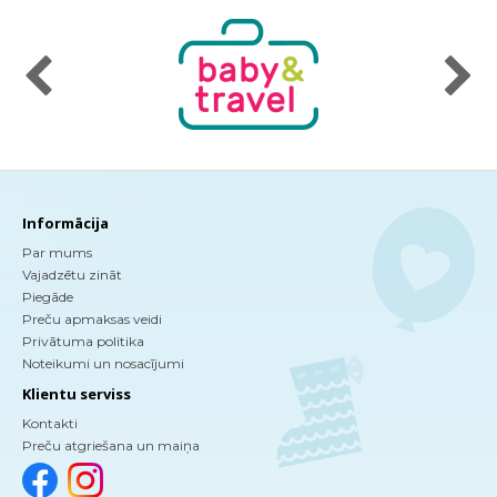
Informācija
Par mums
Vajadzētu zināt
Piegāde
Preču apmaksas veidi
Privātuma politika
Noteikumi un nosacījumi
Klientu serviss
Kontakti
Preču atgriešana un maiņa