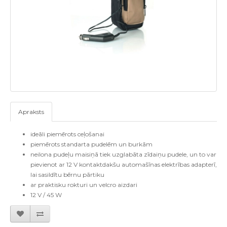
Apraksts
ideāli piemērots ceļošanai
piemērots standarta pudelēm un burkām
neilona pudeļu maisiņā tiek uzglabāta zīdaiņu pudele, un to var
pievienot ar 12 V kontaktdakšu automašīnas elektrības adapterī,
lai sasildītu bērnu pārtiku
ar praktisku rokturi un velcro aizdari
12 V / 45 W