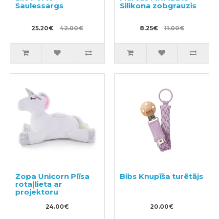
Saulessargs
Silikona zobgrauzis
25.20€
42.00€
8.25€
11.00€
Zopa Unicorn Plīsa
Bibs Knupīša turētājs
rotaļlieta ar
projektoru
24.00€
20.00€