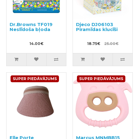
Dr.Browns TF019
Djeco DJ06103
Neslīdoša bļoda
Piramīdas klucīši
14.00€
18.75€
25.00€
SUPER PIEDĀVĀJUMS
SUPER PIEDĀVĀJUMS
Elle Porte
Marcus MNMBB15