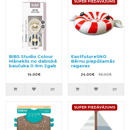
SUPER PIEDĀVĀJUMS
BIBS Studio Colour
EastfutureSNO
Māneklis no dabiskā
Bērnu piepūšamās
kaučuka 0-6m 2gab
ragavas
14.00€
24.00€
35.00€
SUPER PIEDĀVĀJUMS