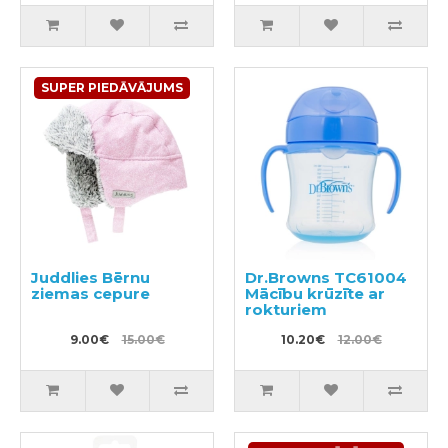
SUPER PIEDĀVĀJUMS
Juddlies Bērnu
Dr.Browns TC61004
ziemas cepure
Mācību krūzīte ar
rokturiem
9.00€
15.00€
10.20€
12.00€