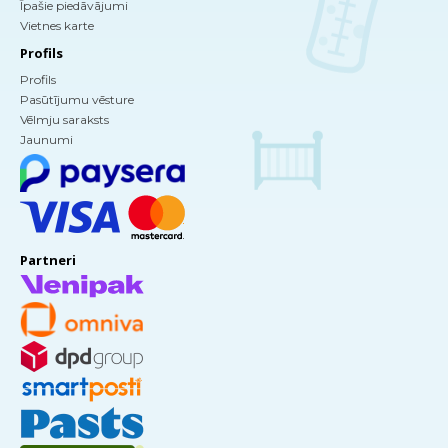
Īpašie piedāvājumi
Vietnes karte
Profils
Profils
Pasūtījumu vēsture
Vēlmju saraksts
Jaunumi
Partneri