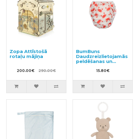
Zopa Attīstošā
BumBuns
rotaļu mājiņa
Daudzreizlietojamās
peldēšanas un
podiņmācību
200.00€
290.00€
autiņbiksīte L 14–
15.80€
20kg