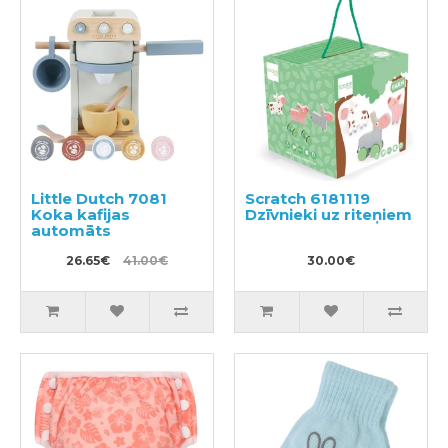
Little Dutch 7081
Scratch 6181119
Koka kafijas
Dzīvnieki uz riteņiem
automāts
26.65€
41.00€
30.00€