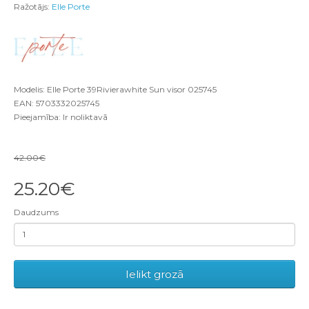
Ražotājs:
Elle Porte
Modelis: Elle Porte 39Rivierawhite Sun visor 025745
EAN: 5703332025745
Pieejamība: Ir noliktavā
42.00€
25.20€
Daudzums
Ielikt grozā