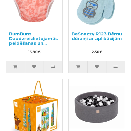
BumBuns
BeSnazzy R123 Bērnu
Daudzreizlietojamās
dūraiņi ar aplikācijām
peldēšanas un
podiņmācību
autiņbiksīte M 11–15
15.80€
2.50€
kg