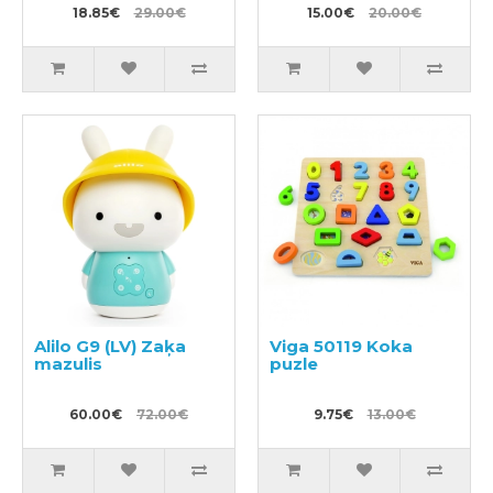
18.85€
29.00€
15.00€
20.00€
Alilo G9 (LV) Zaķa
Viga 50119 Koka
mazulis
puzle
60.00€
72.00€
9.75€
13.00€