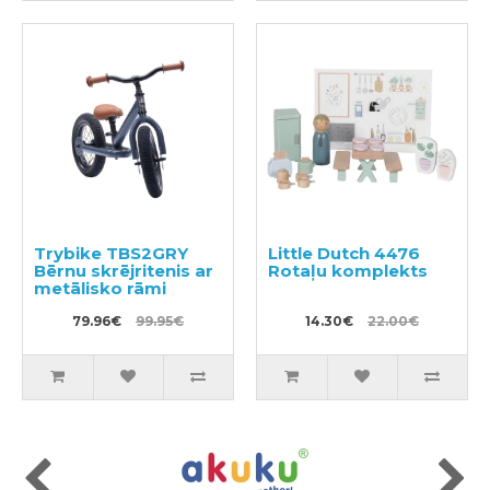
Trybike TBS2GRY
Little Dutch 4476
Bērnu skrējritenis ar
Rotaļu komplekts
metālisko rāmi
79.96€
99.95€
14.30€
22.00€