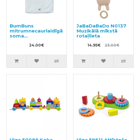
BumBuns
JaBaDaBaDo N0137
mitrumnecaurlaidīgā
Muzikālā mīkstā
soma
rotaļlieta
daudzreizlietojamām
autiņbiksītēm
24.00€
14.95€
23.00€
Viga 50089 Koka
Viga 59611 Attīstoša