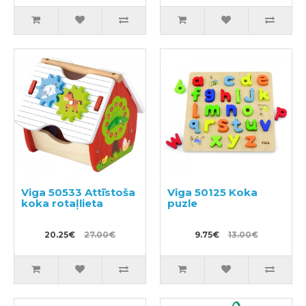
Viga 50533 Attīstoša
Viga 50125 Koka
koka rotaļlieta
puzle
20.25€
27.00€
9.75€
13.00€