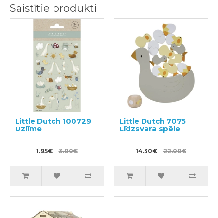
Saistītie produkti
Little Dutch 100729
Little Dutch 7075
Uzlīme
Līdzsvara spēle
1.95€
3.00€
14.30€
22.00€