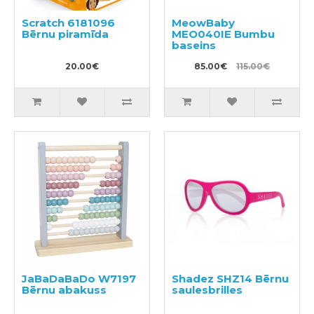
Scratch 6181096
MeowBaby
Bērnu piramīda
MEO040IE Bumbu
baseins
20.00€
85.00€
115.00€
JaBaDaBaDo W7197
Shadez SHZ14 Bērnu
Bērnu abakuss
saulesbrilles