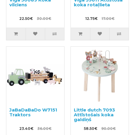
vilciens
koka rotaļlieta
22.50€
30.00€
12.75€
17.00€
JaBaDaBaDo W7151
Little dutch 7093
Traktors
Attīstošais koka
galdiņš
23.40€
36.00€
58.50€
90.00€