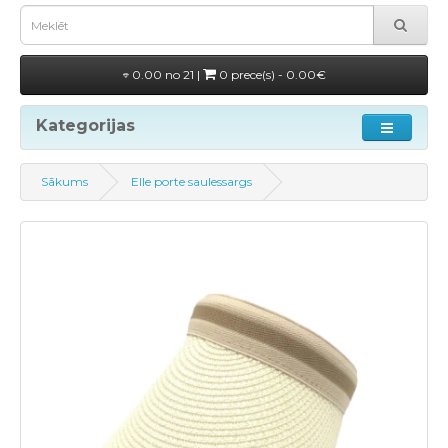
0.00 no 21 |
0 prece(s) - 0.00€
Kategorijas
Sākums
Elle porte saulessargs