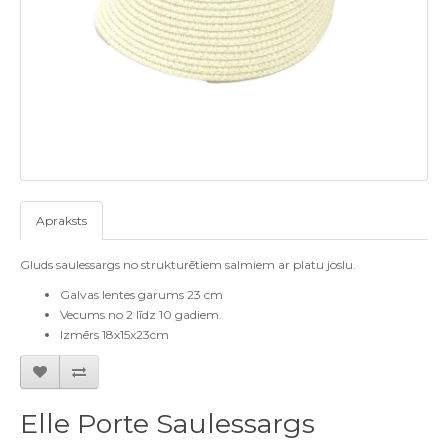
Apraksts
Gluds saulessargs no strukturētiem salmiem ar platu joslu.
Galvas lentes garums 23 cm
Vecums no 2 līdz 10 gadiem.
Izmērs 18x15x23cm
Elle Porte Saulessargs