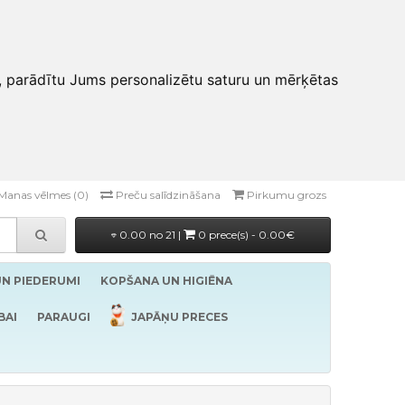
, parādītu Jums personalizētu saturu un mērķētas
Manas vēlmes (0)
Preču salīdzināšana
Pirkumu grozs
0.00 no 21 |
0 prece(s) - 0.00€
UN PIEDERUMI
KOPŠANA UN HIGIĒNA
BAI
PARAUGI
JAPĀŅU PRECES