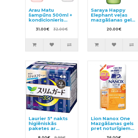
Arau Matu
Saraya Happy
šampūns 500ml +
Elephant veļas
kondicionieris
mazgāšanas gels
500ml
600ml
31.00€
32.00€
20.00€
Laurier 5* nakts
Lion Nanox One
higiēniskās
Mazgāšanas gels
paketes ar
pret noturīgiem
spārniņiem 35cm
traipiem, pildviela
8.00€
9.99€
36.00€