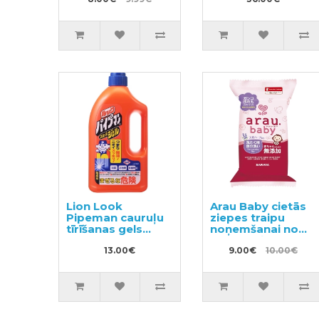
13gab
1530g
Lion Look
Arau Baby cietās
Pipeman cauruļu
ziepes traipu
tīrīšanas gels
noņemšanai no
1000ml
bērnu veļas 110g
13.00€
9.00€
10.00€