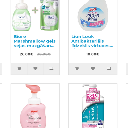
Biore
Lion Look
Marshmallow gels
Antibakteriāls
sejas mazgāšanai
līdzeklis virtuves
pret akne 150ml +
virsmu
pildviela 130ml
26.00€
30.00€
sterilizācijai
10.00€
pildviela 300ml