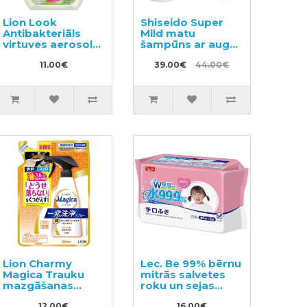
Lion Look
Shiseido Super
Antibakteriāls
Mild matu
virtuves aerosols
šampūns ar augu
ar piparmētras
aromātu 220ml +
aromātu 300ml
11.00€
pildviela 1000ml
39.00€
44.00€
Lion Charmy
Lec. Be 99% bērnu
Magica Trauku
mitrās salvetes
mazgāšanas
roku un sejas
sprejs, pildviela
tīrīšanai 240gab
12.00€
16.00€