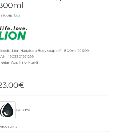
800ml
ažotājs:
Lion
odelis: Lion Hadakara Body soap refill 800ml 291299
AN: 4903301291299
ieejamība: Ir noliktavā
23.00€
800 ml.
Daudzums