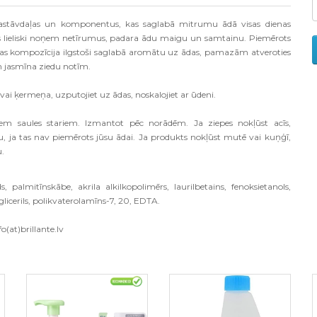
sastāvdaļas un komponentus, kas saglabā mitrumu ādā visas dienas
tas lieliski noņem netīrumus, padara ādu maigu un samtainu. Piemērots
jas kompozīcija ilgstoši saglabā aromātu uz ādas, pamazām atveroties
un jasmīna ziedu notīm.
vai ķermeņa, uzputojiet uz ādas, noskalojiet ar ūdeni.
em saules stariem. Izmantot pēc norādēm. Ja ziepes nokļūst acīs,
nu, ja tas nav piemērots jūsu ādai. Ja produkts nokļūst mutē vai kuņģī,
u.
, palmitīnskābe, akrila alkilkopolimērs, laurilbetains, fenoksietanols,
licerils, polikvaterolamīns-7, 20, EDTA.
o(at)brillante.lv