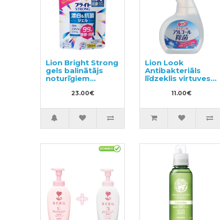
Lion Bright Strong
Lion Look
gels balinātājs
Antibakteriāls
noturīgiem
līdzeklis virtuves
traipiem ar
virsmu
antibakteriālu
23.00€
sterilizācijai
11.00€
efektu, pildviela
300ml
1200ml