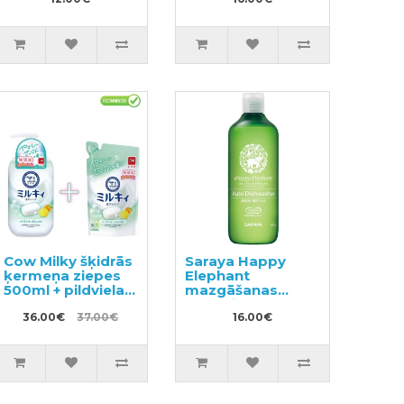
250ml
(80х3)
Cow Milky šķidrās
Saraya Happy
ķermeņa ziepes
Elephant
500ml + pildviela
mazgāšanas
360ml
līdzeklis trauku
36.00€
37.00€
mazgājamai
16.00€
mašīnai 420ml