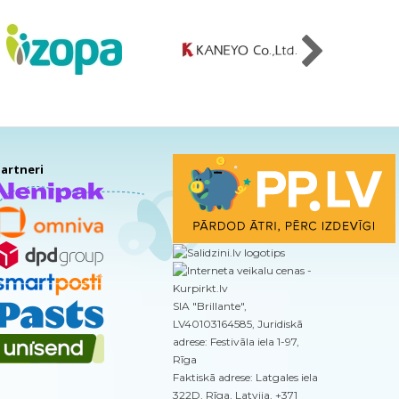
artneri
SIA "Brillante",
LV40103164585, Juridiskā
adrese: Festivāla iela 1-97,
Rīga
Faktiskā adrese: Latgales iela
322D, Rīga, Latvija, +371