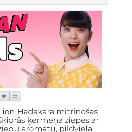
Lion Hadakara mitrinošas
šķidrās ķermeņa ziepes ar
ziedu aromātu, pildviela