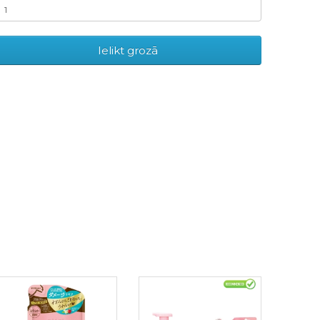
Ielikt grozā