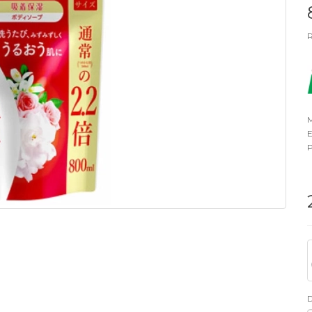
R
M
E
P