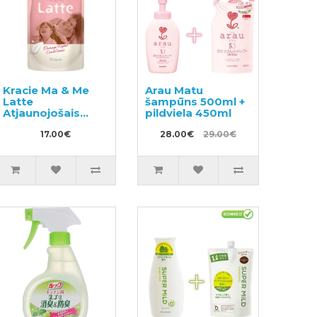
Kracie Ma & Me
Arau Matu
Latte
šampūns 500ml +
Atjaunojošais
pildviela 450ml
kondicionieris
pildviela 360g
17.00€
28.00€
29.00€