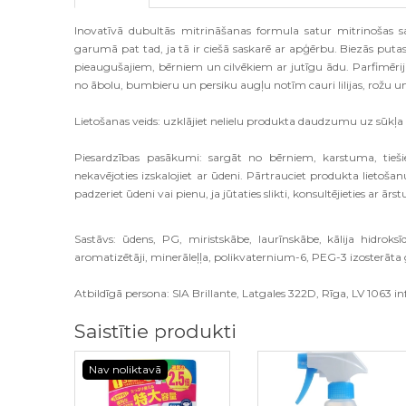
Inovatīvā dubultās mitrināšanas formula satur mitrinošas 
garumā pat tad, ja tā ir ciešā saskarē ar apģērbu. Biezās pu
pieaugušajiem, bērniem un cilvēkiem ar jutīgu ādu. Parfimēri
no ābolu, bumbieru un persiku augļu notīm cauri lilijas, rožu 
Lietošanas veids: uzklājiet nelielu produkta daudzumu uz sūkļa 
Piesardzības pasākumi: sargāt no bērniem, karstuma, tieši
nekavējoties izskalojiet ar ūdeni. Pārtrauciet produkta lietoša
padzeriet ūdeni vai pienu, ja jūtaties slikti, konsultējieties ar ārst
Sastāvs: ūdens, PG, miristskābe, laurīnskābe, kālija hidroksīds
aromatizētāji, minerāleļļa, polikvaternium-6, PEG-3 izosterāta g
Atbildīgā persona: SIA Brillante, Latgales 322D, Rīga, LV 1063 inf
Saistītie produkti
Nav noliktavā