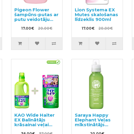
Pigeon Flower
Lion Systema EX
šampūns-putas ar
Mutes skalošanas
putu veidotāju
līdzeklis 900ml
350ml
17.00€
20.00€
17.00€
20.00€
KAO Wide Haiter
Saraya Happy
EX Balinātājs
Elephant Veļas
krāsainai veļai
mīkstinātājs
930ml + pildviela
600ml
36.00€
37.00€
20.00€