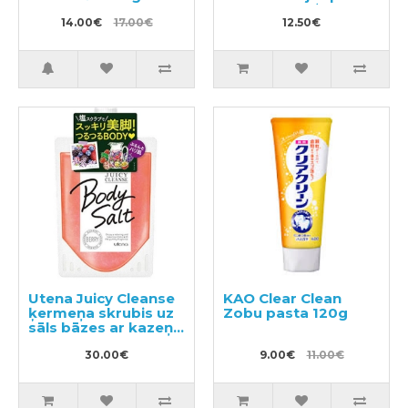
un darba apģērbam,
14.00€
17.00€
pildviela 310ml
12.50€
Utena Juicy Cleanse
KAO Clear Clean
ķermeņa skrubis uz
Zobu pasta 120g
sāls bāzes ar kazeņu
aromātu 300g
30.00€
9.00€
11.00€