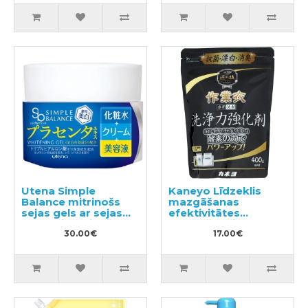
Utena Simple
Kaneyo Līdzeklis
Balance mitrinošs
mazgāšanas
sejas gels ar sejas
efektivitātes
krāsas izlīdzinošu
uzlabošanai 400g
efektu 100g
30.00€
17.00€