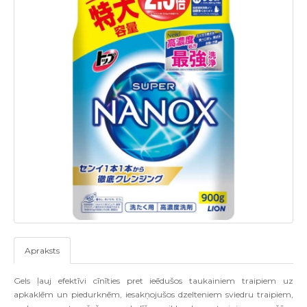
Apraksts
Gels ļauj efektīvi cīnīties pret ieēdušos taukainiem traipiem uz
apkaklēm un piedurknēm, iesakņojušos dzelteniem sviedru traipiem,