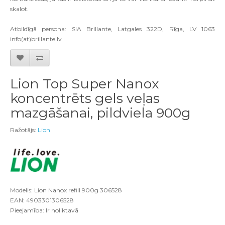
skalot.
Atbildīgā persona: SIA Brillante, Latgales 322D, Rīga, LV 1063
info(at)brillante.lv
Lion Top Super Nanox
koncentrēts gels veļas
mazgāšanai, pildviela 900g
Ražotājs:
Lion
Modelis: Lion Nanox refill 900g 306528
EAN: 4903301306528
Pieejamība: Ir noliktavā