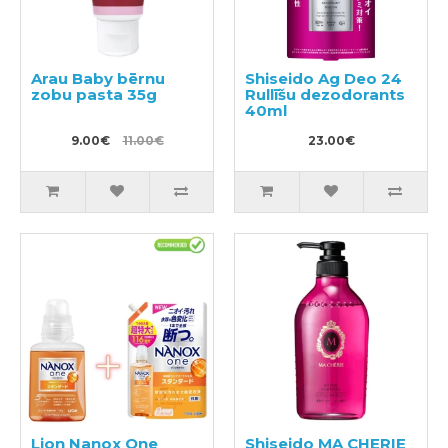
Arau Baby bērnu
Shiseido Ag Deo 24
zobu pasta 35g
Rullīšu dezodorants
40ml
9.00€
11.00€
23.00€
Lion Nanox One
Shiseido MA CHERIE