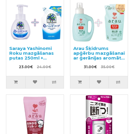
Saraya Yashinomi
Arau Šķidrums
Roku mazgāšanas
apģērbu mazgāšanai
putas 250ml +
ar ģerānijas aromātu
pildviela 220ml
1200ml + pildviela
23.00€
24.00€
1000ml
31.00€
35.00€