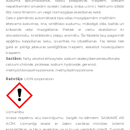
auduma aptumšošanos, lodīšu pildspalvas traipiem, svešām
nepatīkamām smakām (sviedri, tabaka, krāsa u.tml.). Netīrumi izšķīst
līdz nano līmenim un viegli nomazgājas skalošanas laikā.
Gels ir piemērots automātiskā tipa veļas mazgājamām mašīnām.
Ieteicams kokvilnas, lina, sintētisko audumu, mākslīgā zīda, baltās un
krāsainās veļai mazgāšanai. Pietiek ar vienu skalošanu! Ar
atsvaidzinošu, kristāldzidru ziepju aromātu. Šis līdzeklis ļauj pagarināt
apģērbu kalpošanas laiku, izvairīties no izbalēšanas. Tas lieliski tiek
galā ar pilnīgi jebkuras sarežģītības traipiem, ieskaitot novecojušiem
traipiem.
Sastāvs:
fatty alcohol ethoxylate, sodium dodecylbenzenesulfonate,
calcium chloride, protease, sodium hydroxide, geraniol,
methylchloroisothiazolinone, methylisothiazolinone
Ražotājs
: LION corporation
Uzmanību
Izraisa nopietnu acu kairinājumu. Sargāt no bērniem. SASKARĒ AR
ACĪM: Uzmanīgi skalot ar ūdeni vairākas minūtes. Izņemt
kontaktlēcas, ja tās ir ievietotas un ja to var vienkārši izdarīt. Turpināt