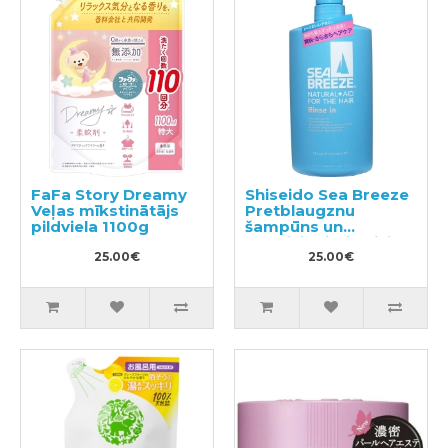
FaFa Story Dreamy
Shiseido Sea Breeze
Veļas mīkstinātājs
Pretblaugznu
pildviela 1100g
šampūns un
kondicionieris divi
25.00€
vienā ar mentolu
25.00€
600ml