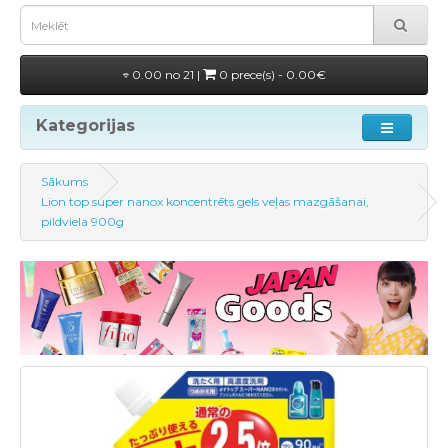
0.00 no 21 |
0 prece(s) - 0.00€
Kategorijas
Sākums
Lion top super nanox koncentrēts gels veļas mazgāšanai,
pildviela 900g