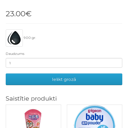
23.00€
900 gr.
Daudzums
Ielikt grozā
Saistītie produkti