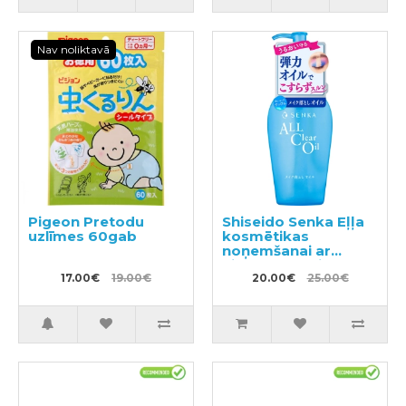
Nav noliktavā
Pigeon Pretodu
Shiseido Senka Eļļa
uzlīmes 60gab
kosmētikas
noņemšanai ar
hialuronskābi 230ml
17.00€
19.00€
20.00€
25.00€