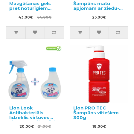
Mazgāšanas gels
Šampūns matu
pret noturīgiem
apjomam ar ziedu-
traipiem 380g +
augļu aromātu
pildviela 1160g
43.00€
44.00€
450ml
25.00€
Lion Look
Lion PRO TEC
Antibakteriāls
Šampūns vīriešiem
līdzeklis virtuves
300g
virsmu sterilizācijai
300ml + pildviela
20.00€
21.00€
18.00€
300ml