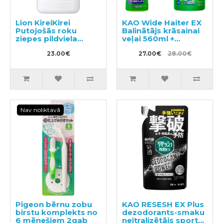
Lion KireiKirei
KAO Wide Haiter EX
Putojošās roku
Balinātājs krāsainai
ziepes pildviela
veļai 560ml +
800ml
pildviela 450ml
23.00€
27.00€
28.00€
Nav noliktavā
Pigeon bērnu zobu
KAO RESESH EX Plus
birstu komplekts no
dezodorants-smaku
6 mēnešiem 2gab
neitralizētājs sporta