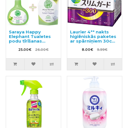
Saraya Happy
Laurier 4*" nakts
Elephant Tualetes
higiēniskās paketes
podu tīrīšanas
ar spārniņiem 30cm
līdzeklis 400ml +
15gab
pildviela 350ml
25.00€
26.00€
8.00€
9.99€