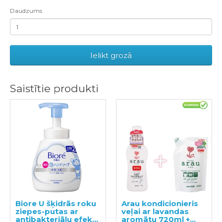
Daudzums
Ielikt grozā
Saistītie produkti
Biore U šķidrās roku
Arau kondicionieris
ziepes-putas ar
veļai ar lavandas
antibakteriālu efektu
aromātu 720ml +