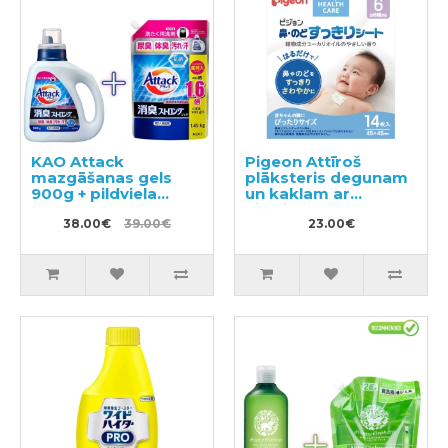
KAO Attack
Pigeon Attīroš
mazgāšanas gels
plāksteris degunam
900g + pildviela
un kaklam ar
1450g
eikalipta eļļu no 6+
38.00€
39.00€
mēnešiem 14gab
23.00€