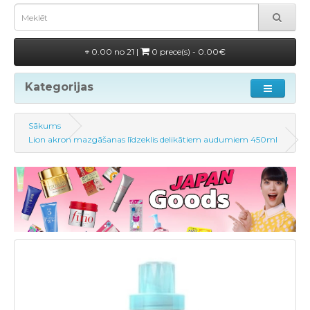
0.00 no 21 |
0 prece(s) - 0.00€
Kategorijas
Sākums
Lion akron mazgāšanas līdzeklis delikātiem audumiem 450ml