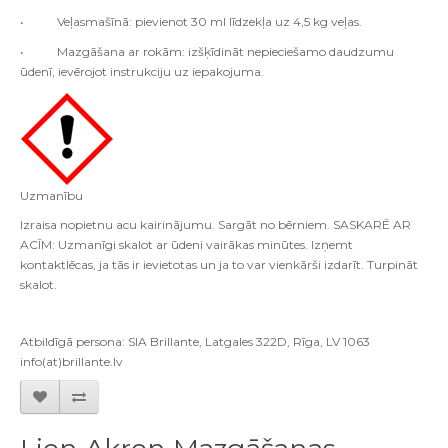
• Veļasmašīnā: pievienot 30 ml līdzekļa uz 4,5 kg veļas.
• Mazgāšana ar rokām: izšķīdināt nepieciešamo daudzumu
ūdenī, ievērojot instrukciju uz iepakojuma.
Uzmanību
Izraisa nopietnu acu kairinājumu. Sargāt no bērniem. SASKARĒ AR
ACĪM: Uzmanīgi skalot ar ūdeni vairākas minūtes. Izņemt
kontaktlēcas, ja tās ir ievietotas un ja to var vienkārši izdarīt. Turpināt
skalot.
Atbildīgā persona: SIA Brillante, Latgales 322D, Rīga, LV 1063
info(at)brillante.lv