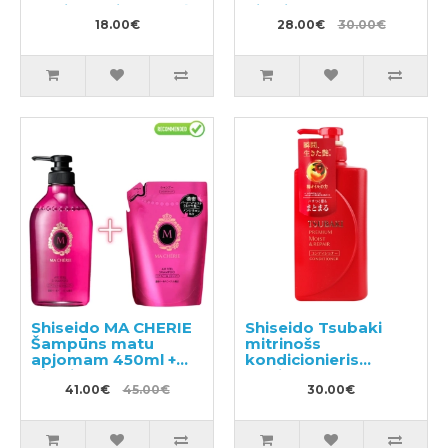
un vieglu citrusaugļu
pildviela 650ml
aromātu 500ml
18.00€
28.00€
30.00€
Shiseido MA CHERIE
Shiseido Tsubaki
Šampūns matu
mitrinošs
apjomam 450ml +
kondicionieris
pildviela 380ml
matiem 490ml
41.00€
45.00€
30.00€