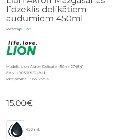
Lion Akron Mazgāšanas
līdzeklis delikātiem
audumiem 450ml
Ražotājs:
Lion
Modelis: Lion Akron Delicate 450ml 274841
EAN: 4903301274841
Pieejamība: Ir noliktavā
15.00€
450 ml.