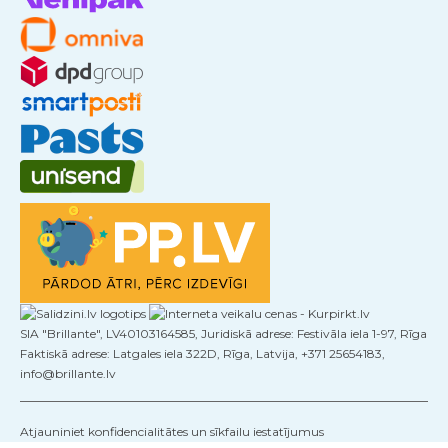
SIA "Brillante", LV40103164585, Juridiskā adrese: Festivāla iela 1-97, Rīga
Faktiskā adrese: Latgales iela 322D, Rīga, Latvija, +371 25654183,
info@brillante.lv
Atjauniniet konfidencialitātes un sīkfailu iestatījumus