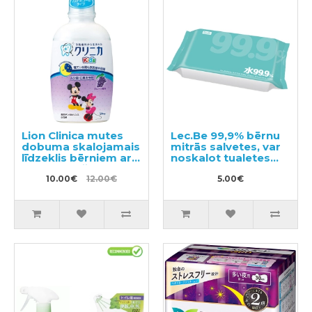
Lion Clinica mutes
Lec.Be 99,9% bērnu
dobuma skalojamais
mitrās salvetes, var
līdzeklis bērniem ar
noskalot tualetes
vīnogu garšu 250ml
podā 60gab
10.00€
12.00€
5.00€