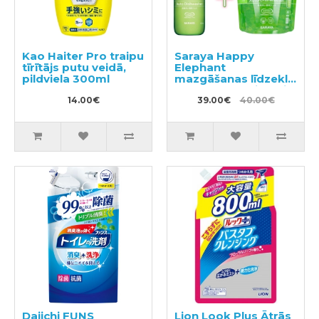
Kao Haiter Pro traipu
Saraya Happy
tīrītājs putu veidā,
Elephant
pildviela 300ml
mazgāšanas līdzeklis
trauku mazgājamai
14.00€
mašīnai 420ml +
39.00€
40.00€
pildviela 800ml
Daiichi FUNS
Lion Look Plus Ātrās