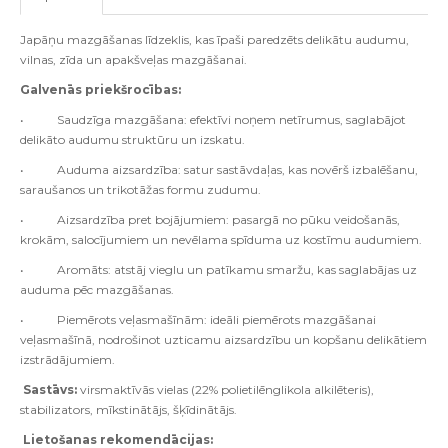
Japāņu mazgāšanas līdzeklis, kas īpaši paredzēts delikātu audumu,
vilnas, zīda un apakšveļas mazgāšanai.
Galvenās priekšrocības:
• Saudzīga mazgāšana: efektīvi noņem netīrumus, saglabājot
delikāto audumu struktūru un izskatu.
• Auduma aizsardzība: satur sastāvdaļas, kas novērš izbalēšanu,
saraušanos un trikotāžas formu zudumu.
• Aizsardzība pret bojājumiem: pasargā no pūku veidošanās,
krokām, salocījumiem un nevēlama spīduma uz kostīmu audumiem.
• Aromāts: atstāj vieglu un patīkamu smaržu, kas saglabājas uz
auduma pēc mazgāšanas.
• Piemērots veļasmašīnām: ideāli piemērots mazgāšanai
veļasmašīnā, nodrošinot uzticamu aizsardzību un kopšanu delikātiem
izstrādājumiem.
Sastāvs:
virsmaktīvās vielas (22% polietilēnglikola alkilēteris),
stabilizators, mīkstinātājs, šķīdinātājs.
Lietošanas rekomendācijas: