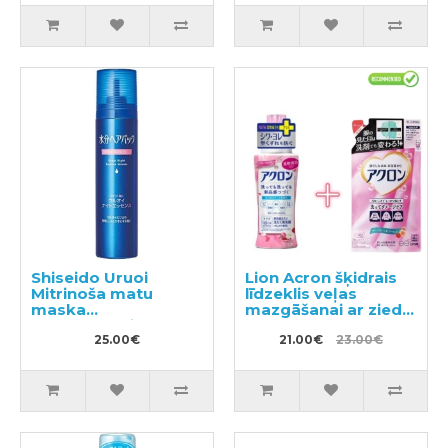
Shiseido Uruoi
Lion Acron šķidrais
Mitrinoša matu
līdzeklis veļas
maska
mazgāšanai ar ziedu
nepaklausīgiem
aromātu 450ml +
matiem 140g
25.00€
pildviela 400ml
21.00€
23.00€