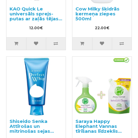
KAO Quick Le
Cow Milky šķidrās
universāls sprejs-
ķermeņa ziepes
putas ar zaļās tējas
500ml
aromātu 300ml
12.00€
22.00€
Shiseido Senka
Saraya Happy
Attīrošas un
Elephant Vannas
mitrinošas sejas
tīrīšanas līdzeklis
putas 120g
400ml + pildviela