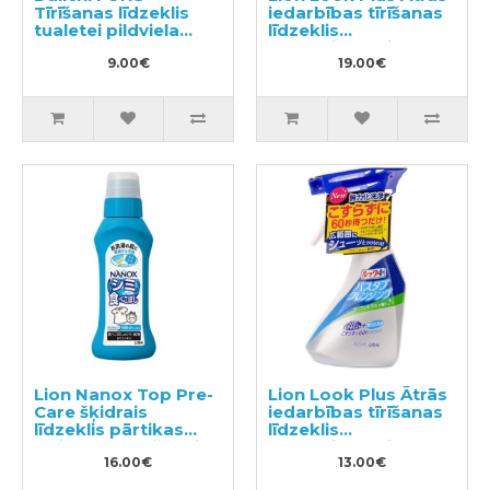
Tīrīšanas līdzeklis
iedarbības tīrīšanas
tualetei pildviela
līdzeklis
330ml
vannasistabai ar
9.00€
ziepju aromātu,
19.00€
pildviela 800ml
Lion Nanox Top Pre-
Lion Look Plus Ātrās
Care šķidrais
iedarbības tīrīšanas
līdzeklis pārtikas
līdzeklis
traipu noņemšanai
vannasistabai ar
no apģērba 160g
16.00€
citrusaugļu aromātu
13.00€
500ml