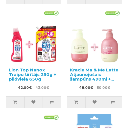
Lion Top Nanox
Kracie Ma & Me Latte
Traipu tīrītājs 250g +
Atjaunojošais
pildviela 650g
šampūns 490ml +
kondicionieris 490g
42.00€
43.00€
48.00€
50.00€