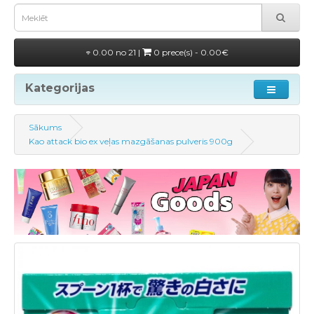
0.00 no 21 |
0 prece(s) - 0.00€
Kategorijas
Sākums
Kao attack bio ex veļas mazgāšanas pulveris 900g