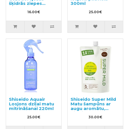
šķidrās ziepes
300ml
ķermenim 420ml
16.00€
25.00€
Shiseido Aquair
Shiseido Super Mild
Losjons dziļai matu
Matu šampūns ar
mitrināšanai 220ml
augu aromātu,
pildviela 1000ml
25.00€
30.00€