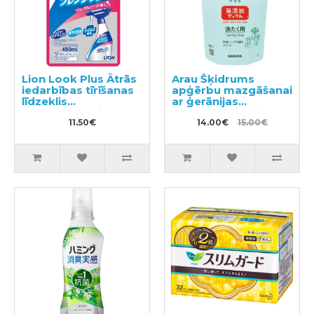
Lion Look Plus Ātrās
Arau Šķidrums
iedarbības tīrīšanas
apģērbu mazgāšanai
līdzeklis
ar ģerānijas
vannasistabai ar
aromātu, pildviela
ziepju aromātu,
11.50€
1000ml
14.00€
15.00€
pildviela 450ml