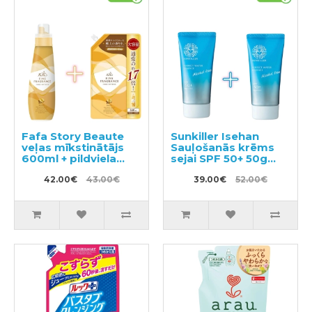
Fafa Story Beaute
Sunkiller Isehan
veļas mīkstinātājs
Sauļošanās krēms
600ml + pildviela
sejai SPF 50+ 50g
840ml
2gab
42.00€
43.00€
39.00€
52.00€