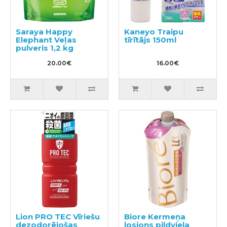
Saraya Happy
Kaneyo Traipu
Elephant Veļas
tīrītājs 150ml
pulveris 1,2 kg
20.00€
16.00€
Lion PRO TEC Vīriešu
Biore Kermeņa
dezodorējošas
losjons pildviela