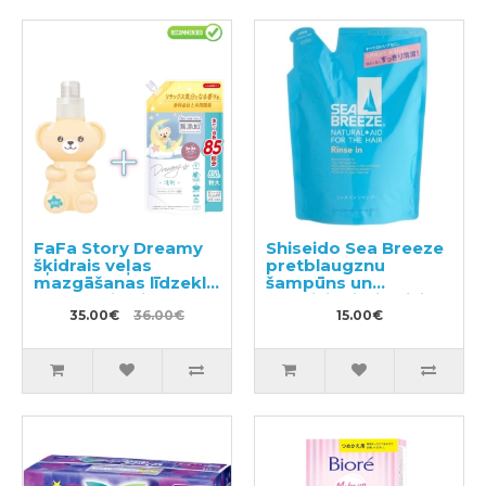
FaFa Story Dreamy
Shiseido Sea Breeze
šķidrais veļas
pretblaugznu
mazgāšanas līdzeklis
šampūns un
400g + pildviela
kondicionieris divi
850g
35.00€
36.00€
vienā ar mentolu,
15.00€
pildviela 400ml