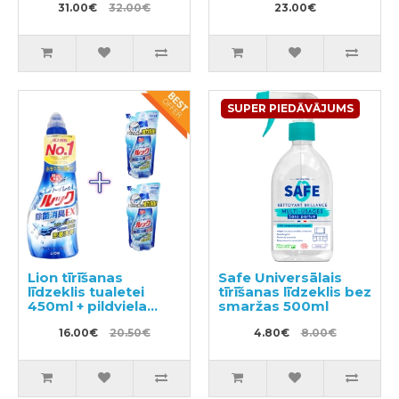
31.00€
32.00€
23.00€
SUPER PIEDĀVĀJUMS
Lion tīrīšanas
Safe Universālais
līdzeklis tualetei
tīrīšanas līdzeklis bez
450ml + pildviela
smaržas 500ml
2gab
16.00€
20.50€
4.80€
8.00€