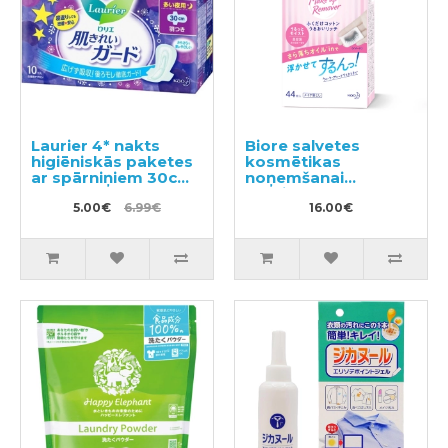
Laurier 4* nakts
Biore salvetes
higiēniskās paketes
kosmētikas
ar spārniņiem 30cm
noņemšanai
10gab
(papildus bloks)
5.00€
6.99€
44gab
16.00€