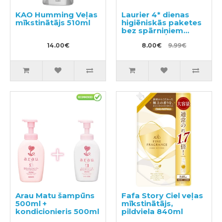
KAO Humming Veļas
Laurier 4* dienas
mīkstinātājs 510ml
higiēniskās paketes
bez spārniņiem
20,5cm 32gab
14.00€
8.00€
9.99€
Arau Matu šampūns
Fafa Story Ciel veļas
500ml +
mīkstinātājs,
kondicionieris 500ml
pildviela 840ml