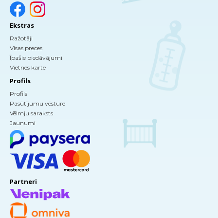
Ekstras
Ražotāji
Visas preces
Īpašie piedāvājumi
Vietnes karte
Profils
Profils
Pasūtījumu vēsture
Vēlmju saraksts
Jaunumi
Partneri