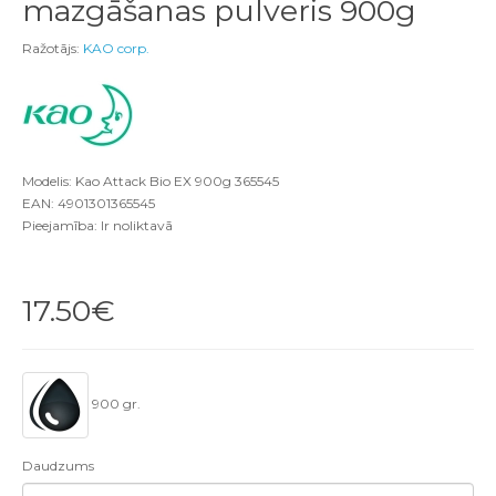
mazgāšanas pulveris 900g
Ražotājs:
KAO corp.
Modelis: Kao Attack Bio EX 900g 365545
EAN: 4901301365545
Pieejamība: Ir noliktavā
17.50€
900 gr.
Daudzums