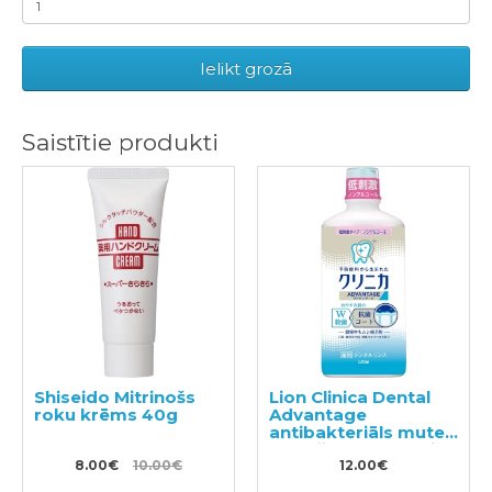
Ielikt grozā
Saistītie produkti
Shiseido Mitrinošs
Lion Clinica Dental
roku krēms 40g
Advantage
antibakteriāls mutes
skalošanas līdzeklis
8.00€
10.00€
ar citrusu garšu, bez
12.00€
spirta 450ml