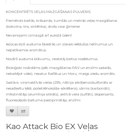
KONCENTRĒTS VEĻAS MAZGĀŠANAS PULVERIS.
Piemērots baltās, krāsainās, tumšās un melnās veļas mazgāšanai
(kokvilna, lins, sintētika), drošs visai ģimenei.
Nevainojami izmazgā arī aukstā ūdenī.
Iesūcas dziļi auduma šķiedrās un izskalo ieēdušos netīrumus un
nepatīkamos aromātus.
Novērš auduma blāvumu, neatstāj baltus nosēdumus.
Bioloģiski noārdāms (pēc mazgāšanas PAV un enzīmi sadalās,
nekaitējot videi), nesatur fosfātus un hloru, maigs ziedu aromāts.
Sastāvs: virsmaktīvās vielas (25%, nātrija alkilbenzolsulfonāts ar
nesašķeltu ķēdi, polietilēnoksīda-alkilēteris), sārms (karbonāti),
mīkstinātājs (alumīnija silikāts), aktīvā viela (sulfāti), dispersants,
fluorescējošs baltuma pastiprinātājs, enzīmi.
Kao Attack Bio EX Veļas