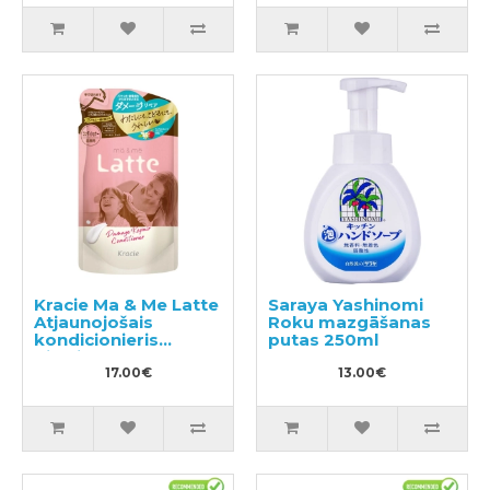
Kracie Ma & Me Latte
Saraya Yashinomi
Atjaunojošais
Roku mazgāšanas
kondicionieris
putas 250ml
pildviela 360g
17.00€
13.00€