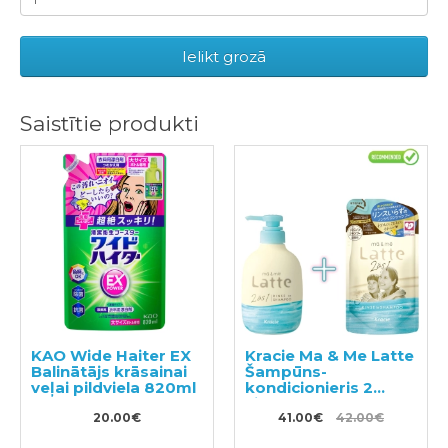
Ielikt grozā
Saistītie produkti
KAO Wide Haiter EX
Kracie Ma & Me Latte
Balinātājs krāsainai
Šampūns-
veļai pildviela 820ml
kondicionieris 2
vienā 490ml +
20.00€
pildviela 360ml
41.00€
42.00€