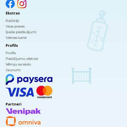
Ekstras
Ražotāji
Visas preces
Īpašie piedāvājumi
Vietnes karte
Profils
Profils
Pasūtījumu vēsture
Vēlmju saraksts
Jaunumi
Partneri