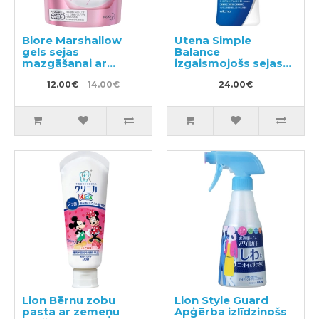
Biore Marshallow
Utena Simple
gels sejas
Balance
mazgāšanai ar
izgaismojošs sejas
mitrinošu efektu,
losjons ar
pildviela 130ml
12.00€
14.00€
hialuronskābi 220ml
24.00€
Lion Bērnu zobu
Lion Style Guard
pasta ar zemeņu
Apģērba izlīdzinošs