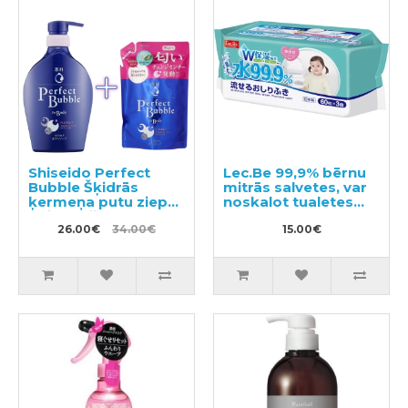
Shiseido Perfect
Lec.Be 99,9% bērnu
Bubble Šķidrās
mitrās salvetes, var
ķermeņa putu ziepes
noskalot tualetes
ar ilgstošu
podā 180 gab. (60х3)
dezodorējošu efektu
26.00€
34.00€
15.00€
500ml + pildviela
350ml