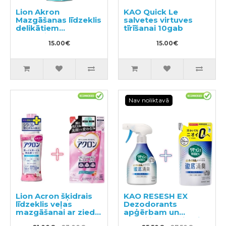
Lion Akron
KAO Quick Le
Mazgāšanas līdzeklis
salvetes virtuves
delikātiem
tīrīšanai 10gab
audumiem 450ml
15.00€
15.00€
Nav noliktavā
Lion Acron šķidrais
KAO RESESH EX
līdzeklis veļas
Dezodorants
mazgāšanai ar ziedu
apģērbam un
aromātu 450ml +
tekstilizstrādājumiem