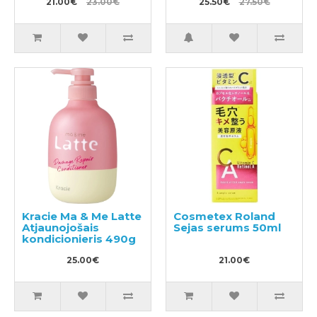
pildviela 400ml
21.00€
23.00€
370ml + pildviela
25.50€
27.50€
320ml
Kracie Ma & Me Latte
Cosmetex Roland
Atjaunojošais
Sejas serums 50ml
kondicionieris 490g
25.00€
21.00€