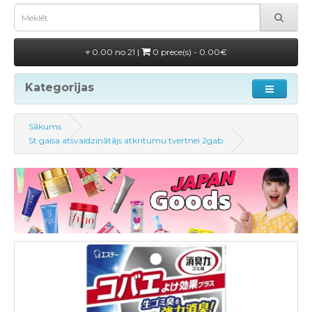
0.00 no 21 |
0 prece(s) - 0.00€
Kategorijas
Sākums
St gaisa atsvaidzinātājs atkritumu tvertnei 2gab