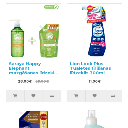
Saraya Happy
Lion Look Plus
Elephant
Tualetes tīrīšanas
mazgāšanas līdzeklis
līdzeklis 300ml
traukiem, dārzeņiem
un augļiem 300ml +
28.00€
29.00€
11.00€
pildviela 500ml