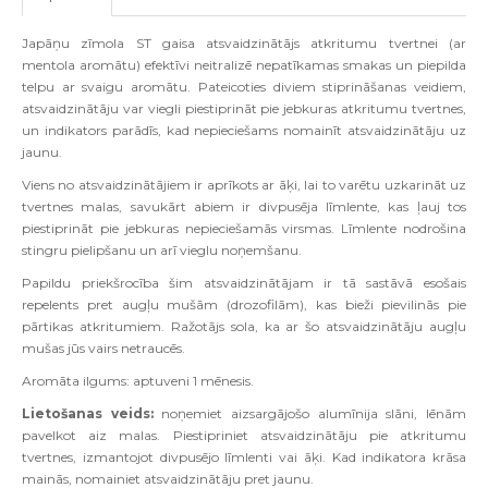
Japāņu zīmola ST gaisa atsvaidzinātājs atkritumu tvertnei (ar
mentola aromātu) efektīvi neitralizē nepatīkamas smakas un piepilda
telpu ar svaigu aromātu. Pateicoties diviem stiprināšanas veidiem,
atsvaidzinātāju var viegli piestiprināt pie jebkuras atkritumu tvertnes,
un indikators parādīs, kad nepieciešams nomainīt atsvaidzinātāju uz
jaunu.
Viens no atsvaidzinātājiem ir aprīkots ar āķi, lai to varētu uzkarināt uz
tvertnes malas, savukārt abiem ir divpusēja līmlente, kas ļauj tos
piestiprināt pie jebkuras nepieciešamās virsmas. Līmlente nodrošina
stingru pielipšanu un arī vieglu noņemšanu.
Papildu priekšrocība šim atsvaidzinātājam ir tā sastāvā esošais
repelents pret augļu mušām (drozofilām), kas bieži pievilinās pie
pārtikas atkritumiem. Ražotājs sola, ka ar šo atsvaidzinātāju augļu
mušas jūs vairs netraucēs.
Aromāta ilgums: aptuveni 1 mēnesis.
Lietošanas veids:
n
oņemiet aizsargājošo alumīnija slāni, lēnām
pavelkot aiz malas. Piestipriniet atsvaidzinātāju pie atkritumu
tvertnes, izmantojot divpusējo līmlenti vai āķi. Kad indikatora krāsa
mainās, nomainiet atsvaidzinātāju pret jaunu.