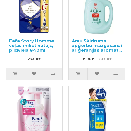
Fafa Story Homme
Arau Šķidrums
veļas mīkstinātājs,
apģērbu mazgāšanai
pildviela 840ml
ar ģerānijas aromātu
1200ml
23.00€
18.00€
20.00€