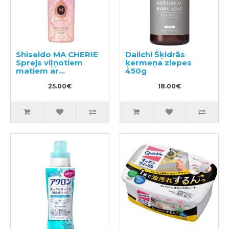
Shiseido MA CHERIE
Daiichi Šķidrās
Sprejs viļņotiem
ķermeņa ziepes
matiem ar
450g
aizsardzību pret
termisku iedarbību
25.00€
18.00€
250ml