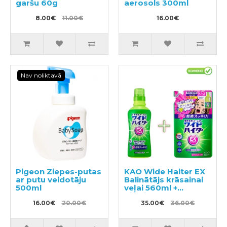
garšu 60g
aerosols 300ml
8.00€
11.00€
16.00€
Nav noliktavā
Pigeon Ziepes-putas
KAO Wide Haiter EX
ar putu veidotāju
Balinātājs krāsainai
500ml
veļai 560ml +
pildviela 820ml
16.00€
20.00€
35.00€
36.00€