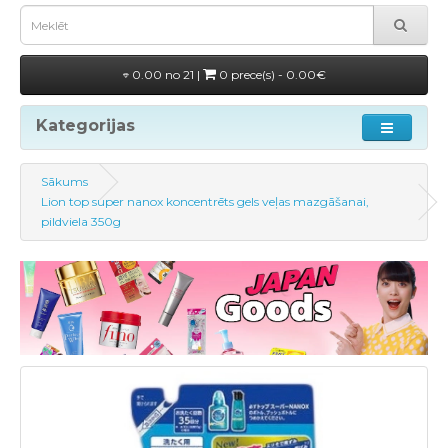
0.00 no 21 |
0 prece(s) - 0.00€
Kategorijas
Sākums
Lion top super nanox koncentrēts gels veļas mazgāšanai,
pildviela 350g