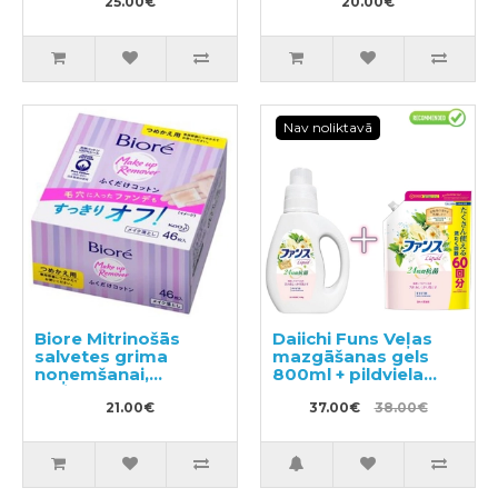
25.00€
20.00€
Nav noliktavā
Biore Mitrinošās
Daiichi Funs Veļas
salvetes grima
mazgāšanas gels
noņemšanai,
800ml + pildviela
maināms bloks
1200ml
46gab
21.00€
37.00€
38.00€