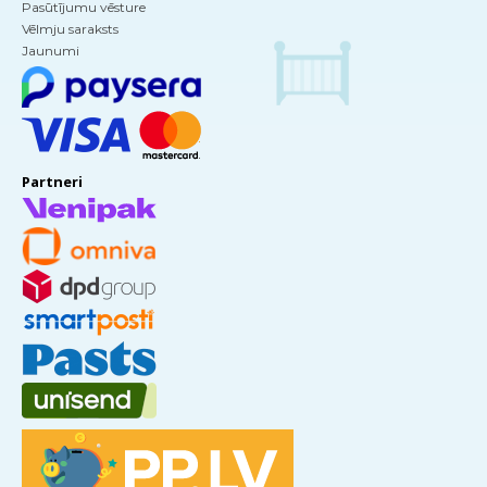
Pasūtījumu vēsture
Vēlmju saraksts
Jaunumi
Partneri