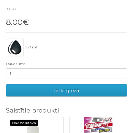
9.00€
8.00€
350 ml.
Daudzums
Ielikt grozā
Saistītie produkti
Nav noliktavā