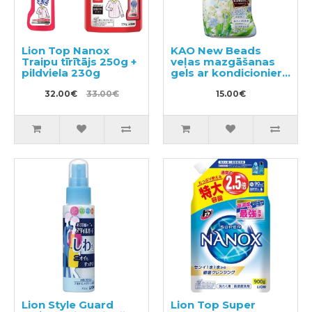
Lion Top Nanox
KAO New Beads
Traipu tīrītājs 250g +
veļas mazgāšanas
pildviela 230g
gels ar kondicionieri
740g
32.00€
33.00€
15.00€
Lion Style Guard
Lion Top Super