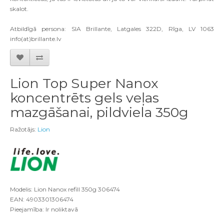
skalot.
Atbildīgā persona: SIA Brillante, Latgales 322D, Rīga, LV 1063
info(at)brillante.lv
Lion Top Super Nanox
koncentrēts gels veļas
mazgāšanai, pildviela 350g
Ražotājs:
Lion
Modelis: Lion Nanox refill 350g 306474
EAN: 4903301306474
Pieejamība: Ir noliktavā