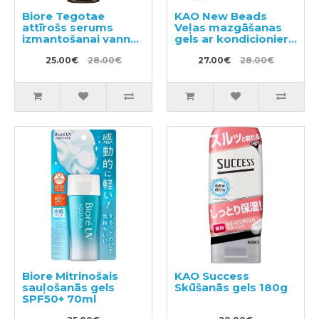
Biore Tegotae
KAO New Beads
attīrošs serums
Veļas mazgāšanas
izmantošanai vannā
gels ar kondicionieri
150g
740g + pildviela 650g
25.00€
28.00€
27.00€
28.00€
Biore Mitrinošais
KAO Success
sauļošanās gels
Skūšanās gels 180g
SPF50+ 70ml