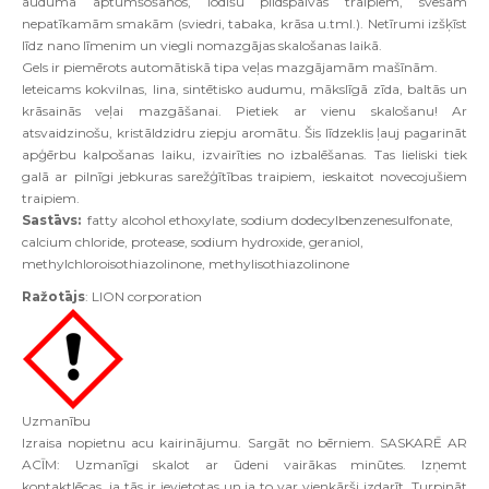
auduma aptumšošanos, lodīšu pildspalvas traipiem, svešām
nepatīkamām smakām (sviedri, tabaka, krāsa u.tml.). Netīrumi izšķīst
līdz nano līmenim un viegli nomazgājas skalošanas laikā.
Gels ir piemērots automātiskā tipa veļas mazgājamām mašīnām.
Ieteicams kokvilnas, lina, sintētisko audumu, mākslīgā zīda, baltās un
krāsainās veļai mazgāšanai. Pietiek ar vienu skalošanu! Ar
atsvaidzinošu, kristāldzidru ziepju aromātu. Šis līdzeklis ļauj pagarināt
apģērbu kalpošanas laiku, izvairīties no izbalēšanas. Tas lieliski tiek
galā ar pilnīgi jebkuras sarežģītības traipiem, ieskaitot novecojušiem
traipiem.
Sastāvs:
fatty alcohol ethoxylate, sodium dodecylbenzenesulfonate,
calcium chloride, protease, sodium hydroxide, geraniol,
methylchloroisothiazolinone, methylisothiazolinone
Ražotājs
: LION corporation
Uzmanību
Izraisa nopietnu acu kairinājumu. Sargāt no bērniem. SASKARĒ AR
ACĪM: Uzmanīgi skalot ar ūdeni vairākas minūtes. Izņemt
kontaktlēcas, ja tās ir ievietotas un ja to var vienkārši izdarīt. Turpināt