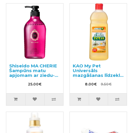
Shiseido MA CHERIE
KAO My Pet
Šampūns matu
Universāls
apjomam ar ziedu-
mazgāšanas līdzeklis
augļu aromātu
visiem virsmu
450ml
25.00€
veidiem 500ml
8.00€
9.50€