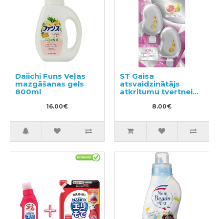
Daiichi Funs Veļas
ST Gaisa
mazgāšanas gels
atsvaidzinātājs
800ml
atkritumu tvertnei
2gab
16.00€
8.00€