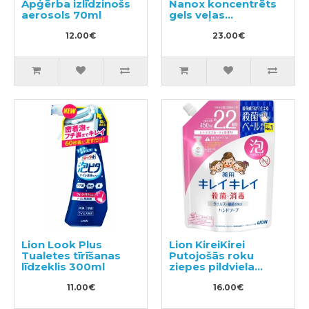
Apģērba izlīdzinošs
Nanox koncentrēts
aerosols 70ml
gels veļas
mazgāšanai,
12.00€
pildviela 900g
23.00€
Lion Look Plus
Lion KireiKirei
Tualetes tīrīšanas
Putojošās roku
līdzeklis 300ml
ziepes pildviela
450ml
11.00€
16.00€