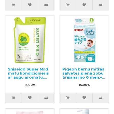
Shiseido Super Mild
Pigeon bērnu mitrās
matu kondicionieris
salvetes piena zobu
ar augu aromātu,
tīrīšanai no 6 mēn.+
pildviela 400ml
42gab
15.00€
15.00€