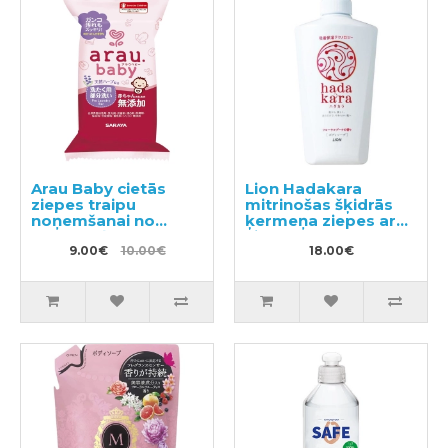
Arau Baby cietās
Lion Hadakara
ziepes traipu
mitrinošas šķidrās
noņemšanai no
ķermeņa ziepes ar
bērnu veļas 110g
ziedu aromātu
9.00€
10.00€
500ml
18.00€