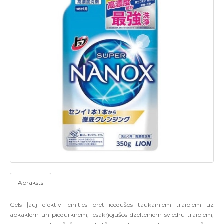
Apraksts
Gels ļauj efektīvi cīnīties pret ieēdušos taukainiem traipiem uz
apkaklēm un piedurknēm, iesakņojušos dzelteniem sviedru traipiem,