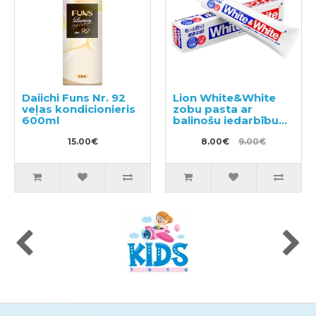
Daiichi Funs Nr. 92
Lion White&White
veļas kondicionieris
zobu pasta ar
600ml
balinošu iedarbību
150g
15.00€
8.00€
9.00€