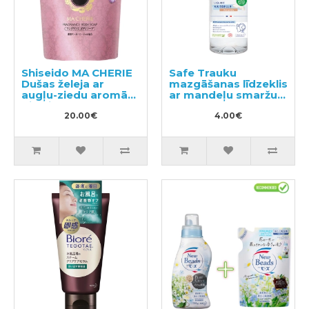
Shiseido MA CHERIE
Safe Trauku
Dušas želeja ar
mazgāšanas līdzeklis
augļu-ziedu aromātu
ar mandeļu smaržu
pildviela 350ml
500ml
20.00€
4.00€