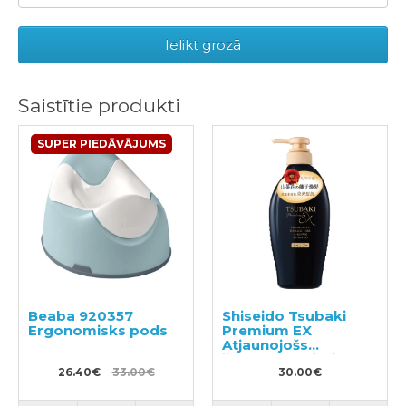
Ielikt grozā
Saistītie produkti
SUPER PIEDĀVĀJUMS
Beaba 920357
Shiseido Tsubaki
Ergonomisks pods
Premium EX
Atjaunojošs
šampūns bojātiem
26.40€
33.00€
matiem 450ml
30.00€