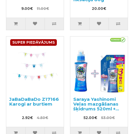
9.00€
11.00€
20.00€
SUPER PIEDĀVĀJUMS
JaBaDaBaDo Z17166
Saraya Yashinomi
Karogi ar burtiem
Veļas mazgāšanas
šķidrums 520ml +
pildviela 1380ml
2.92€
4.50€
52.00€
53.00€