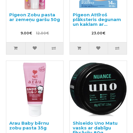
Pigeon Zobu pasta
Pigeon Attīroš
ar zemeņu garšu 50g
plāksteris degunam
un kaklam ar
eikalipta eļļu no 6+
9.00€
12.00€
mēnešiem 14gab
23.00€
Arau Baby bērnu
Shiseido Uno Matu
zobu pasta 35g
vasks ar dabīgu
fiksāciju 80g