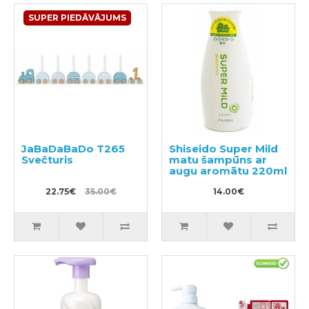
SUPER PIEDĀVĀJUMS
JaBaDaBaDo T265
Shiseido Super Mild
Svečturis
matu šampūns ar
augu aromātu 220ml
22.75€
35.00€
14.00€