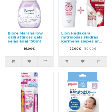
Biore Marshallow
Lion Hadakara
dziļi attīrošs gels
mitrinošas šķidrās
sejas ādai 150ml
ķermeņa ziepes ar
ziedu aromātu
16.00€
500ml + pildviela
27.00€
30.00€
360ml