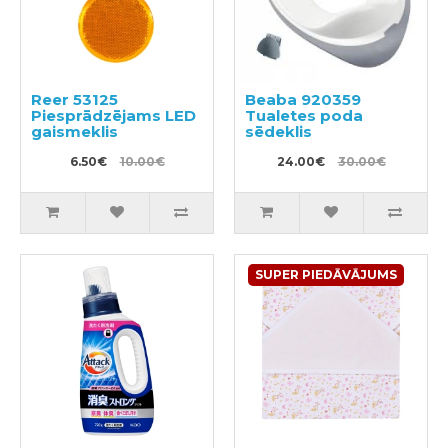
Reer 53125
Beaba 920359
Piesprādzējams LED
Tualetes poda
gaismeklis
sēdeklis
6.50€
10.00€
24.00€
30.00€
SUPER PIEDĀVĀJUMS