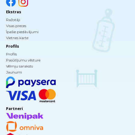
Ekstras
Ražotāji
Visas preces
Īpašie piedāvājumi
Vietnes karte
Profils
Profils
Pasūtījumu vēsture
Vēlmju saraksts
Jaunumi
Partneri