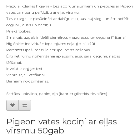
Mazuļa ikdienas higiēna - bez apgrūtinājumiem un piepūles ar Pigeon
vates tamponu palīdzību ar eļļas virsmu.
Tievie uzgaļi ir piesūcināti ar dabīgu eļļu, kas ļauj viegli un ātri notīrīt
degunu, ausis un nabiņu.
Priekšrocības:
Smalkais uzgals ir ideāli piemērots mazu ausu un deguna tīrīšanai.
Higiēnisks individuāls iepakojums neļauj eļļai izžūt.
Paredzēts īpaši mazuļa aprūpei no dzimšanas.
Ērti netīrumu noņemšanai ap ausīm, ausu sēra, deguna, nabas
tīrīšanai.
Ir veikti alerģijas testi.
Vienreizējai lietošanai.
Bērniem no dzimšanas.
Sastāvs: kokvilna, papīrs, eļļa (kapriltriglicerīds, skvalāns).
Pigeon vates kociņi ar eļļas
virsmu 50gab