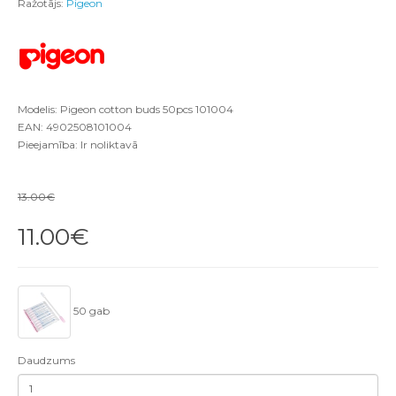
Ražotājs:
Pigeon
Modelis: Pigeon cotton buds 50pcs 101004
EAN: 4902508101004
Pieejamība: Ir noliktavā
13.00€
11.00€
50 gab
Daudzums