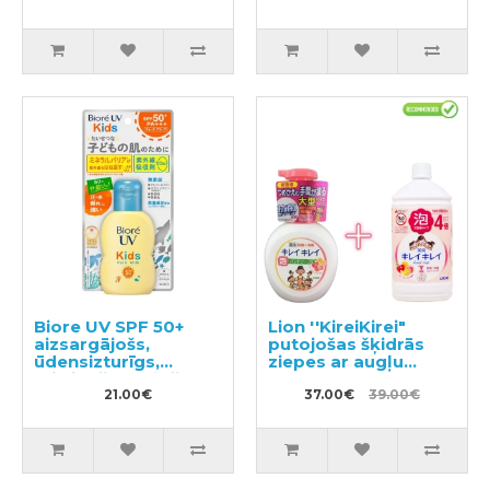
Biore UV SPF 50+
Lion ''KireiKirei"
aizsargājošs,
putojošas šķidrās
ūdensizturīgs,
ziepes ar augļu
mitrinošs sauļošanās
aromātu 500ml +
pieniņš bērniem
21.00€
pildviela 800ml
37.00€
39.00€
70ml