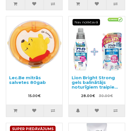
Nav noliktavā
Lec.Be mitrās
Lion Bright Strong
salvetes 80gab
gels balinātājs
noturīgiem traipiem
ar antibakteriālu
15.00€
efektu 510ml +
28.00€
30.00€
pildviela 900ml
SUPER PIEDĀVĀJUMS