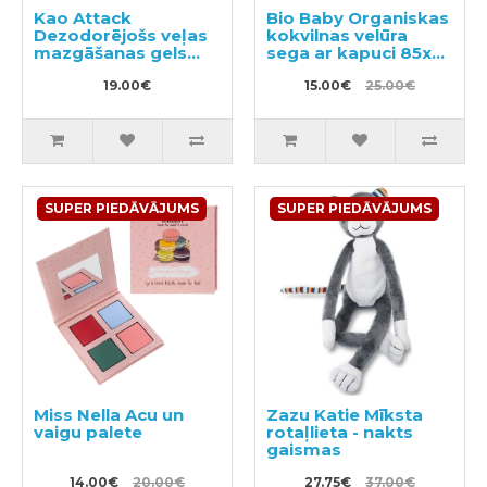
Kao Attack
Bio Baby Organiskas
Dezodorējošs veļas
kokvilnas velūra
mazgāšanas gels
sega ar kapuci 85x85
720g
cm.
19.00€
15.00€
25.00€
SUPER PIEDĀVĀJUMS
SUPER PIEDĀVĀJUMS
Miss Nella Acu un
Zazu Katie Mīksta
vaigu palete
rotaļlieta - nakts
gaismas
14.00€
20.00€
27.75€
37.00€