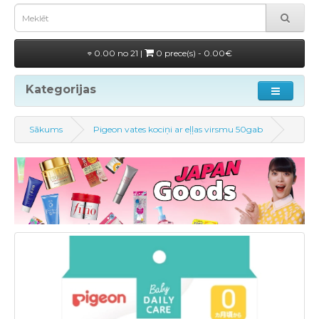
0.00 no 21 |
0 prece(s) - 0.00€
Kategorijas
Sākums
Pigeon vates kociņi ar eļļas virsmu 50gab