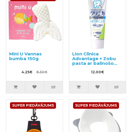
Mini U Vannas
Lion Clinica
bumba 150g
Advantage + Zobu
pasta ar balinošo
efektu 130g
4.25€
8.50€
12.00€
SUPER PIEDĀVĀJUMS
SUPER PIEDĀVĀJUMS