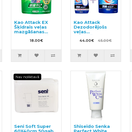
Kao Attack EX
Kao Attack
Šķidrais veļas
Dezodorējošs
mazgāšanas
veļas
līdzeklis, pildviela
mazgāšanas gels
850g
18.00€
720g + pildviela
44.00€
45.00€
1150g
Nav noliktavā
Seni Soft Super
Shiseido Senka
60X40cm 50gab
Perfect White