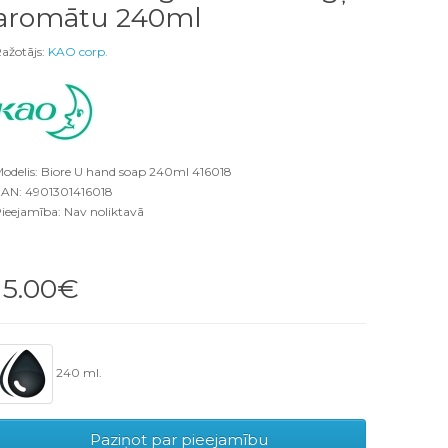
aromātu 240ml
ažotājs:
KAO corp.
odelis: Biore U hand soap 240ml 416018
AN: 4901301416018
ieejamība: Nav noliktavā
15.00€
240 ml.
Paziņot par pieejamību