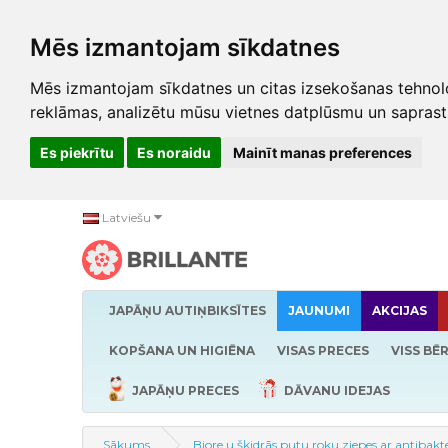
Mēs izmantojam sīkdatnes
Mēs izmantojam sīkdatnes un citas izsekošanas tehnolo
reklāmas, analizētu mūsu vietnes datplūsmu un saprast
Es piekrītu
Es noraidu
Mainīt manas preferences
Latviešu
JAPĀŅU AUTIŅBIKSĪTES
JAUNUMI
AKCIJAS
KOPŠANA UN HIGIĒNA
VISAS PRECES
VISS BĒ
JAPĀŅU PRECES
DĀVANU IDEJAS
Sākums
Biore u šķidrās putu roku ziepes ar antibak