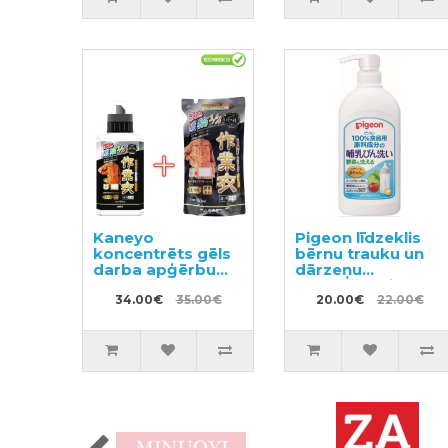
Kaneyo
Pigeon līdzeklis
koncentrēts gēls
bērnu trauku un
darba apģērbu
dārzeņu
mazgāšanai
mazgāšanai ar
500ml + pildviela
34.00€
35.00€
dozatoru 800ml
20.00€
22.00€
450ml