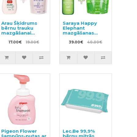
Arau Šķidrums
Saraya Happy
bērnu trauku
Elephant
mazgāšanai
mazgāšanas
400ml + pildviela
līdzeklis trauku
380ml
17.00€
19.00€
mazgājamai
39.00€
40.00€
mašīnai 420ml +
pildviela 800ml
Pigeon Flower
Lec.Be 99,9%
šampūns-putas ar
bērnu mitrās