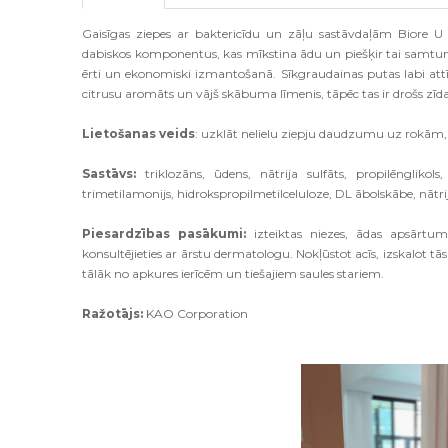
Gaisīgas ziepes ar baktericīdu un zāļu sastāvdaļām Biore 
dabiskos komponentus, kas mīkstina ādu un piešķir tai samtuma
ērti un ekonomiski izmantošanā. Sīkgraudainas putas labi attī
citrusu aromāts un vājš skābuma līmenis, tāpēc tas ir drošs zīdai
Lietošanas veids
: uzklāt nelielu ziepju daudzumu uz rokām, 
Sastāvs:
triklozāns, ūdens, nātrija sulfāts, propilēnglikols, 
trimetilamonijs, hidrokspropilmetilceluloze, DL ābolskābe, nātrij
Piesardzības pasākumi:
izteiktas niezes, ādas apsārtu
konsultējieties ar ārstu dermatologu. Nokļūstot acīs, izskalot t
tālāk no apkures ierīcēm un tiešajiem saules stariem.
Ražotājs:
KAO Corporation