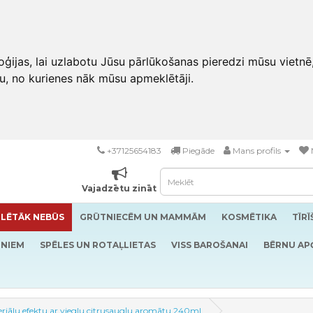
ģijas, lai uzlabotu Jūsu pārlūkošanas pieredzi mūsu vietnē
u, no kurienes nāk mūsu apmeklētāji.
+37125654183
Piegāde
Mans profils
Vajadzētu zināt
LĒTĀK NEBŪS
GRŪTNIECĒM UN MAMMĀM
KOSMĒTIKA
TĪR
RNIEM
SPĒLES UN ROTAĻLIETAS
VISS BAROŠANAI
BĒRNU AP
teriālu efektu ar vieglu citrusaugļu aromātu 240ml