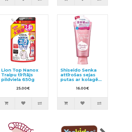
Lion Top Nanox
Shiseido Senka
Traipu tīrītājs
attīrošas sejas
pildviela 650g
putas ar kolagēnu
120g
25.00€
16.00€