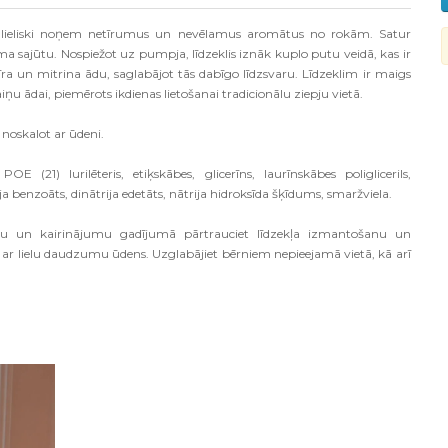
U lieliski noņem netīrumus un nevēlamus aromātus no rokām. Satur
 sajūtu. Nospiežot uz pumpja, līdzeklis iznāk kuplo putu veidā, kas ir
ra un mitrina ādu, saglabājot tās dabīgo līdzsvaru. Līdzeklim ir maigs
ņu ādai, piemērots ikdienas lietošanai tradicionālu ziepju vietā.
noskalot ar ūdeni.
POE (21) lurilēteris, etiķskābes, glicerīns, laurīnskābes poliglicerils,
a benzoāts, dinātrija edetāts, nātrija hidroksīda šķīdums, smaržviela.
mu un kairinājumu gadījumā pārtrauciet līdzekļa izmantošanu un
ās ar lielu daudzumu ūdens. Uzglabājiet bērniem nepieejamā vietā, kā arī