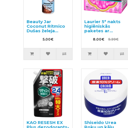
Beauty Jar
Laurier 5* nakts
Coconut Rítmico
higiēniskās
Dušas želeja
paketes ar
400ml
spārniņiem 25cm
5.00€
19gab
8.00€
9.99€
KAO RESESH EX
Shiseido Urea
Plus dezodorants-
Roku un kāju