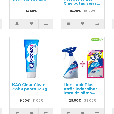
Clay putas sejas
mazgāšanai ar
13.50€
balto mālu 120g
15.00€
18.00€
KAO Clear Clean
Lion Look Plus
Zobu pasta 120g
Ātrās iedarbības
izsmidzināms
tīrīšanas līdzeklis
9.00€
11.00€
vannasistabai ar
29.00€
32.00€
ziepju aromātu
500ml + pildviela
800ml