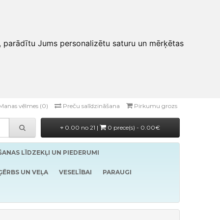
, parādītu Jums personalizētu saturu un mērķētas
Manas vēlmes (0)
Preču salīdzināšana
Pirkumu grozs
0.00 no 21 |
0 prece(s) - 0.00€
ĪŠANAS LĪDZEKĻI UN PIEDERUMI
ĢĒRBS UN VEĻA
VESELĪBAI
PARAUGI