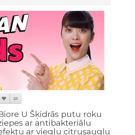
Biore U Šķidrās putu roku
ziepes ar antibakteriālu
efektu ar vieglu citrusaugļu