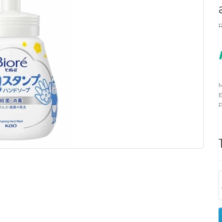
R
M
E
P