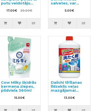
putu veidotāju
salvetes, var
350ml
noskalot tualetes
17.00€
20.00€
podā 60gab
5.00€
Cow Milky šķidrās
Daiichi tīrīšanas
ķermeņa ziepes,
līdzeklis veļas
pildviela 360ml
mazgājamai
mašīnai 550g
15.00€
13.00€