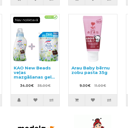
Nav noliktavā
KAO New Beads
Arau Baby bērnu
veļas
zobu pasta 35g
mazgāšanas gels
ar kondicionieri
740g +pildviela
34.00€
35.00€
9.00€
11.00€
1160g