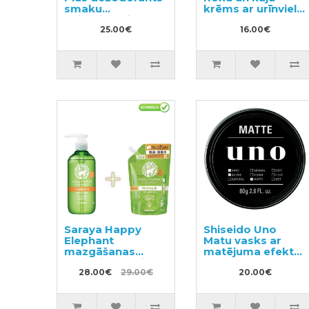
smaku
krēms ar urīnvielu
neitralizētājs
100g
sporta un darba
25.00€
16.00€
apģērbam,
pildviela 680ml
Saraya Happy
Shiseido Uno
Elephant
Matu vasks ar
mazgāšanas
matējuma efektu
līdzeklis traukiem,
80g
dārzeņiem un
28.00€
29.00€
20.00€
augļiem 300ml +
pildviela 500ml