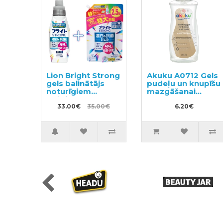
Lion Bright Strong
Akuku A0712 Gels
gels balinātājs
pudeļu un knupīšu
noturīgiem
mazgāšanai
traipiem ar
500ml
antibakteriālu
33.00€
35.00€
6.20€
efektu 510ml +
pildviela 1200ml