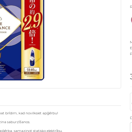
R
M
E
P
at brīdim, kad novilksiet apģērbu!
zina saburzīšanos.
apģērba, samazinot statisko elektrību.