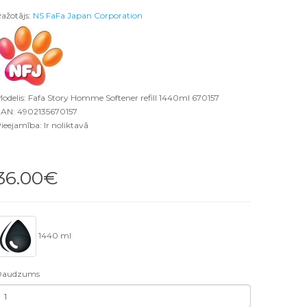
ažotājs:
NS FaFa Japan Corporation
odelis: Fafa Story Homme Softener refill 1440ml 670157
AN: 4902135670157
ieejamība: Ir noliktavā
36.00€
1440 ml
Daudzums