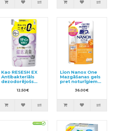
Kao RESESH EX
Lion Nanox One
Antibakteriāls
Mazgāšanas gels
dezodorējošs
pret noturīgiem
aerosols
traipiem, pildviela
apģērbam un
12.50€
1530g
36.00€
veļai, ziepju
aromāts, pildviela
320ml