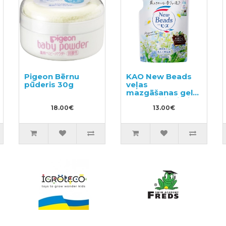
Pigeon Bērnu
KAO New Beads
pūderis 30g
veļas
mazgāšanas gels
ar kondicionieri,
18.00€
pildviela 650g
13.00€