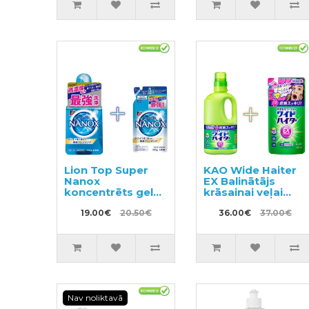
Lion Top Super
KAO Wide Haiter
Nanox
EX Balinātājs
koncentrēts gels
krāsainai veļai
veļas mazgāšanai
930ml + pildviela
400g + pildviela
19.00€
20.50€
450ml
36.00€
37.00€
350g
Nav noliktavā