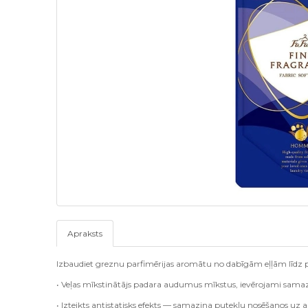
Apraksts
Izbaudiet greznu parfimērijas aromātu no dabīgām eļļām līdz p
• Veļas mīkstinātājs padara audumus mīkstus, ievērojami sama
• Izteikts antistatisks efekts — samazina putekļu nosēšanos uz 