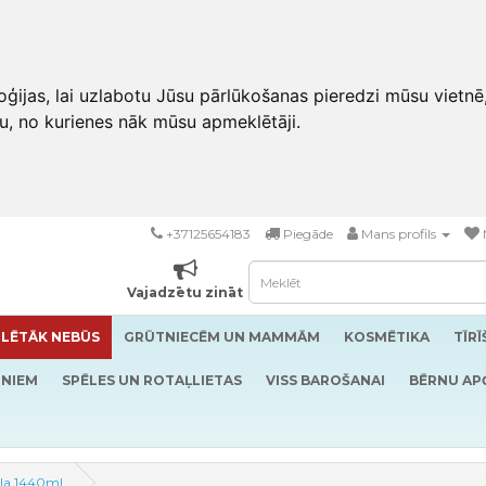
ģijas, lai uzlabotu Jūsu pārlūkošanas pieredzi mūsu vietnē
u, no kurienes nāk mūsu apmeklētāji.
+37125654183
Piegāde
Mans profils
Vajadzētu zināt
LĒTĀK NEBŪS
GRŪTNIECĒM UN MAMMĀM
KOSMĒTIKA
TĪR
RNIEM
SPĒLES UN ROTAĻLIETAS
VISS BAROŠANAI
BĒRNU AP
ela 1440ml