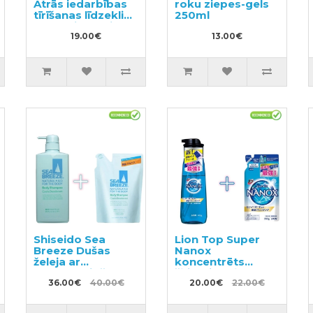
Ātrās iedarbības
roku ziepes-gels
tīrīšanas līdzeklis
250ml
vannasistabai ar
ziepju aromātu,
19.00€
13.00€
pildviela 800ml
Shiseido Sea
Lion Top Super
Breeze Dušas
Nanox
želeja ar
koncentrēts
dezodorējošu
šķidrais veļas
efektu 600ml +
36.00€
40.00€
mazgāšanas
20.00€
22.00€
pildviela 400ml
līdzeklis, 400ml
pudele ar sūkni +