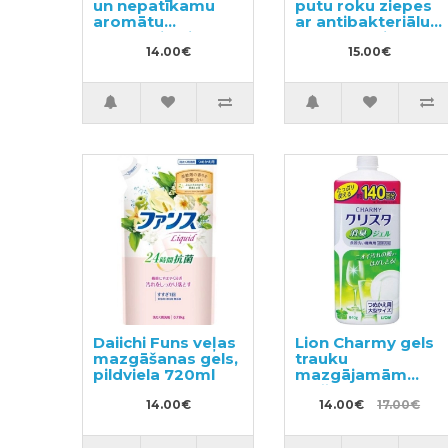
un nepatīkamu
putu roku ziepes
aromātu
ar antibakteriālu
noņēmējs pirms
efektu ar vieglu
mazgāšanas
14.00€
citrusaugļu
15.00€
300ml
aromātu 240ml
Daiichi Funs veļas
Lion Charmy gels
mazgāšanas gels,
trauku
pildviela 720ml
mazgājamām
mašīnām ar
14.00€
citronmētras
14.00€
17.00€
aromātu, pildviela
840g