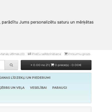
, parādītu Jums personalizētu saturu un mērķētas
Manas vēlmes (0)
Preču salīdzināšana
Pirkumu grozs
0.00 no 21 |
0 prece(s) - 0.00€
ĪŠANAS LĪDZEKĻI UN PIEDERUMI
ĢĒRBS UN VEĻA
VESELĪBAI
PARAUGI