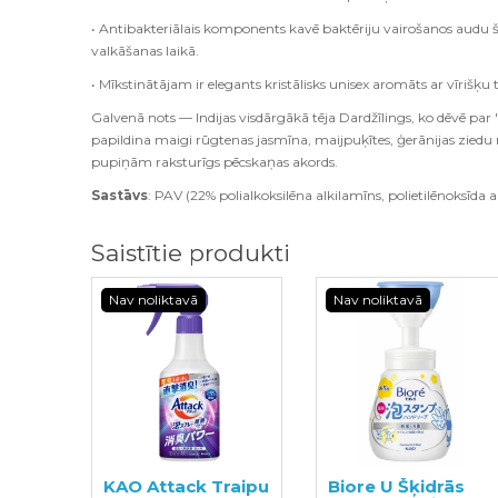
• Antibakteriālais komponents kavē baktēriju vairošanos audu
valkāšanas laikā.
• Mīkstinātājam ir elegants kristālisks unisex aromāts ar vīrišķu 
Galvenā nots — Indijas visdārgākā tēja Dardžīlings, ko dēvē p
papildina maigi rūgtenas jasmīna, maijpuķītes, ģerānijas zied
pupiņām raksturīgs pēcskaņas akords.
Sastāvs
: PAV (22% polialkoksilēna alkilamīns, polietilēnoksīda alk
Saistītie produkti
Nav noliktavā
Nav noliktavā
KAO Attack Traipu
Biore U Šķidrās