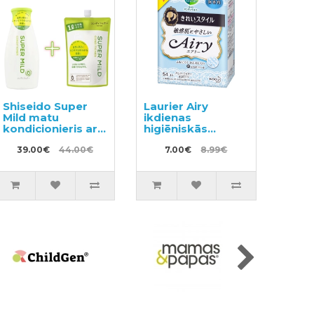
Shiseido Super
Laurier Airy
Mild matu
ikdienas
kondicionieris ar
higiēniskās
augu aromātu
paketes bez
220ml + pildviela
39.00€
44.00€
spārniņiem jūtīgai
7.00€
8.99€
1000ml
ādai 14cm 54gab