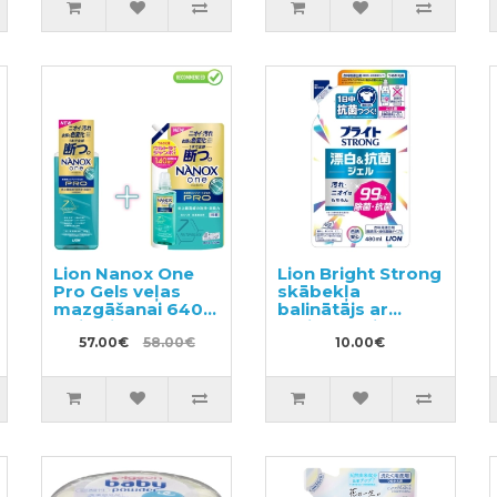
pildviela 350g
Lion Nanox One
Lion Bright Strong
Pro Gels veļas
skābekļa
mazgāšanai 640g
balinātājs ar
+ pildviela 1400g
antibakteriālu
57.00€
58.00€
iedarbību,
10.00€
pildviela 480ml