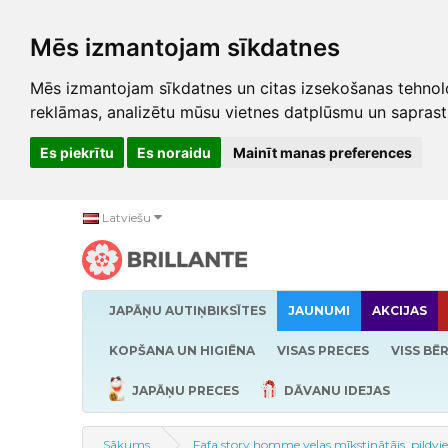
Mēs izmantojam sīkdatnes
Mēs izmantojam sīkdatnes un citas izsekošanas tehnolo
reklāmas, analizētu mūsu vietnes datplūsmu un saprast
Es piekrītu
Es noraidu
Mainīt manas preferences
Latviešu
JAPĀŅU AUTIŅBIKSĪTES
JAUNUMI
AKCIJAS
KOPŠANA UN HIGIĒNA
VISAS PRECES
VISS BĒ
JAPĀŅU PRECES
DĀVANU IDEJAS
Sākums
Fafa story homme veļas mīkstinātājs, pildvi