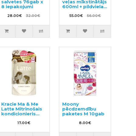
salvetes 76gab x
veļas mīkstinātājs
8 iepakojumi
600ml + pildviela
1440ml
28.00€
32.00€
55.00€
56.00€
Kracie Ma & Me
Moony
Latte Mitrinošais
pēcdzemdību
kondicionieris
paketes M 10gab
pildviela 360g
17.00€
8.00€