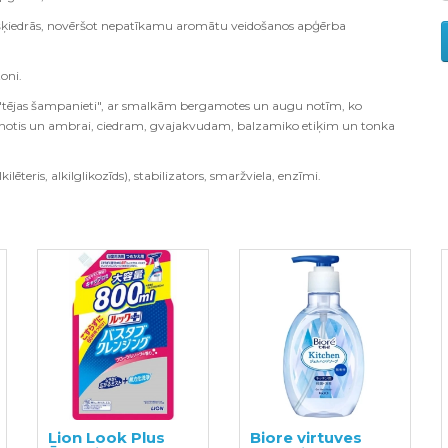
 šķiedrās, novēršot nepatīkamu aromātu veidošanos apģērba
toni.
ar "tējas šampanieti", ar smalkām bergamotes un augu notīm, ko
u notis un ambrai, ciedram, gvajakvudam, balzamiko etiķim un tonka
ilēteris, alkilglikozīds), stabilizators, smaržviela, enzīmi.
Lion Look Plus
Biore virtuves