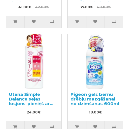
pildviela 810ml
kondicionieris divi
41.00€
42.00€
vienā ar mentolu
37.00€
40.00€
600ml + pildviela
400ml
Utena Simple
Pigeon gels bērnu
Balance sejas
drēbju mazgāšanai
losjons-pieniņš ar
no dzimšanas 600ml
kolagēnu 220ml
24.00€
18.00€