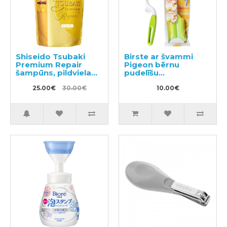
Shiseido Tsubaki
Birste ar švammi
Premium Repair
Pigeon bērnu
šampūns, pildviela
pudelīšu
660ml
mazgāšanai, 1gb.
25.00€
30.00€
10.00€