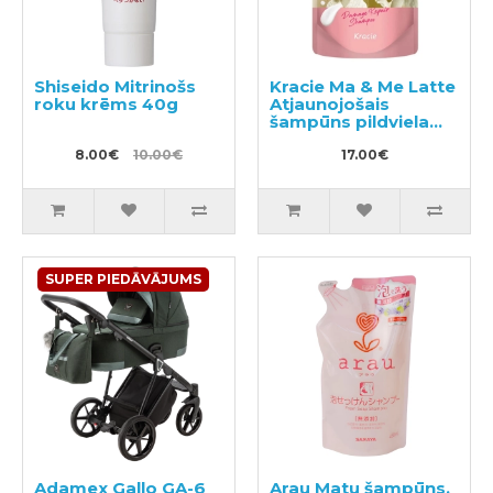
Shiseido Mitrinošs
Kracie Ma & Me Latte
roku krēms 40g
Atjaunojošais
šampūns pildviela
360ml
8.00€
10.00€
17.00€
SUPER PIEDĀVĀJUMS
Adamex Gallo GA-6
Arau Matu šampūns,