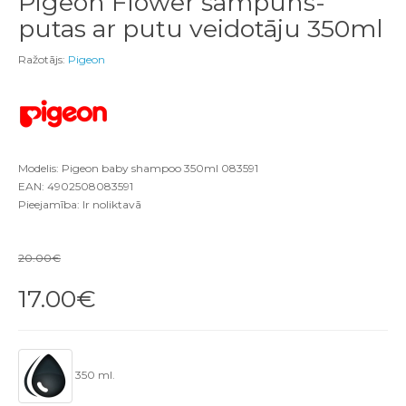
Pigeon Flower šampūns-
putas ar putu veidotāju 350ml
Ražotājs:
Pigeon
Modelis: Pigeon baby shampoo 350ml 083591
EAN: 4902508083591
Pieejamība: Ir noliktavā
20.00€
17.00€
350 ml.