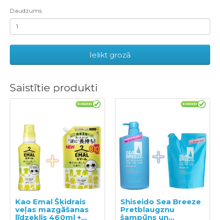
Daudzums
Ielikt grozā
Saistītie produkti
Kao Emal Šķidrais
Shiseido Sea Breeze
veļas mazgāšanas
Pretblaugznu
līdzeklis 460ml +
šampūns un