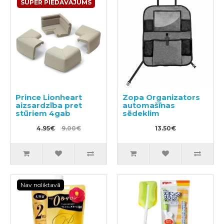
SUPER PIEDĀVĀJUMS
Prince Lionheart
Zopa Organizators
aizsardzība pret
automašīnas
stūriem 4gab
sēdeklim
4.95€
9.00€
13.50€
Nav noliktavā