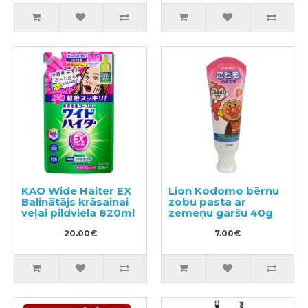
KAO Wide Haiter EX
Lion Kodomo bērnu
Balinātājs krāsainai
zobu pasta ar
veļai pildviela 820ml
zemeņu garšu 40g
20.00€
7.00€