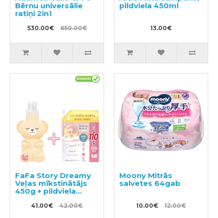
Bērnu universālie
pildviela 450ml
ratiņi 2in1
530.00€
650.00€
13.00€
FaFa Story Dreamy
Moony Mitrās
Veļas mīkstinātājs
salvetes 64gab
450g + pildviela
1100g
41.00€
42.00€
10.00€
12.00€