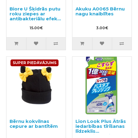
Biore U Šķidrās putu
Akuku A0065 Bērnu
roku ziepes ar
nagu knaiblītes
antibakteriālu efektu
ar vieglu citrusaugļu
aromātu 240ml
15.00€
3.00€
SUPER PIEDĀVĀJUMS
Bērnu kokvilnas
Lion Look Plus Ātrās
cepure ar bantītēm
iedarbības tīrīšanas
līdzeklis
vannasistabai ar