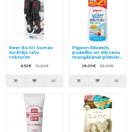
Reer 84101 Somas
Pigeon līdzeklis
turētājs ratu
pudelīšu un dārzeņu
rokturim
mazgāšanai pildviela
1.4l
6.50€
10.00€
28.00€
33.00€