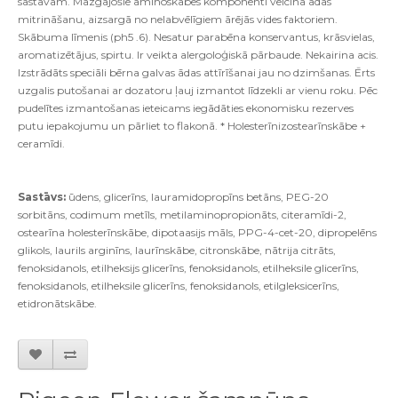
sastāvam. Mazgājošie aminoskābes komponenti veicina ādas
mitrināšanu, aizsargā no nelabvēlīgiem ārējās vides faktoriem.
Skābuma līmenis (ph5 .6). Nesatur parabēna konservantus, krāsvielas,
aromatizētājus, spirtu. Ir veikta alergoloģiskā pārbaude. Nekairina acis.
Izstrādāts speciāli bērna galvas ādas attīrīšanai jau no dzimšanas. Ērts
uzgalis putošanai ar dozatoru ļauj izmantot līdzekli ar vienu roku. Pēc
pudelītes izmantošanas ieteicams iegādāties ekonomisku rezerves
putu iepakojumu un pārliet to flakonā. * Holesterīnizostearīnskābe +
ceramīdi.
Sastāvs:
ū
dens, glicerīns, lauramidopropīns betāns, PEG-20
sorbitāns, codimum metīls, metilaminopropionāts, citeramīdi-2,
ostearīna holesterīnskābe, dipotaasijs māls, PPG-4-cet-20, dipropelēns
glikols, laurils arginīns, laurīnskābe, citronskābe, nātrija citrāts,
fenoksidanols, etilheksijs glicerīns, fenoksidanols, etilheksile glicerīns,
fenoksidanols, etilheksile glicerīns, fenoksidanols, etilgleksicerīns,
etidronātskābe.