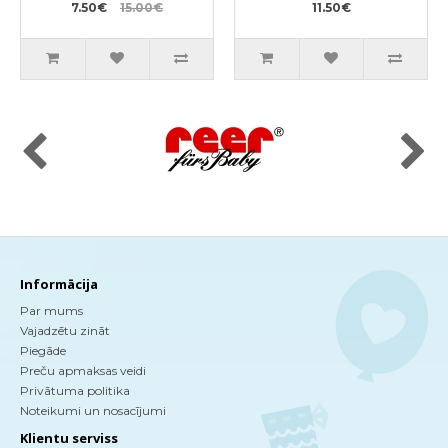
7.50€
15.00€
citrusaugļu aromātu,
11.50€
pildviela 450ml
Informācija
Par mums
Vajadzētu zināt
Piegāde
Preču apmaksas veidi
Privātuma politika
Noteikumi un nosacījumi
Klientu serviss