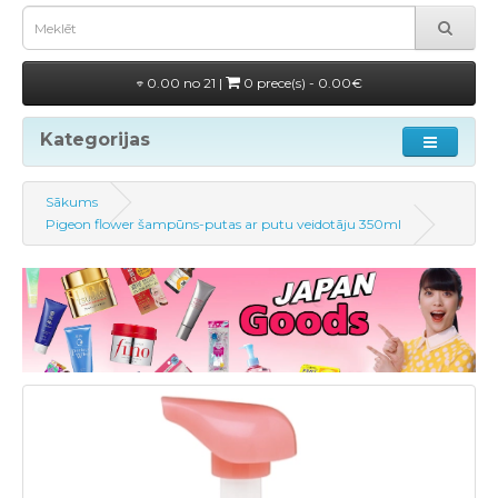
0.00 no 21 |
0 prece(s) - 0.00€
Kategorijas
Sākums
Pigeon flower šampūns-putas ar putu veidotāju 350ml