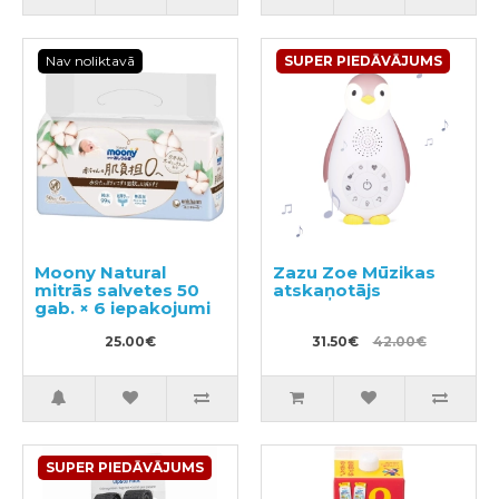
Nav noliktavā
SUPER PIEDĀVĀJUMS
Moony Natural
Zazu Zoe Mūzikas
mitrās salvetes 50
atskaņotājs
gab. × 6 iepakojumi
25.00€
31.50€
42.00€
SUPER PIEDĀVĀJUMS