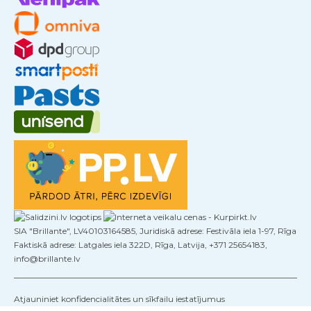
SIA "Brillante", LV40103164585, Juridiskā adrese: Festivāla iela 1-97, Rīga
Faktiskā adrese: Latgales iela 322D, Rīga, Latvija, +371 25654183,
info@brillante.lv
Atjauniniet konfidencialitātes un sīkfailu iestatījumus