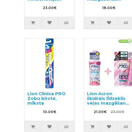
pildviela 840ml
līdzeklis ļoti
23.00€
netīrai veļai un
18.00€
darba apģērbam
800ml
Lion Clinica PRO
Lion Acron
Zobu birste,
šķidrais līdzeklis
mīksta
veļas mazgāšanai
ar ziedu aromātu
10.00€
450ml + pildviela
21.00€
23.00€
400ml