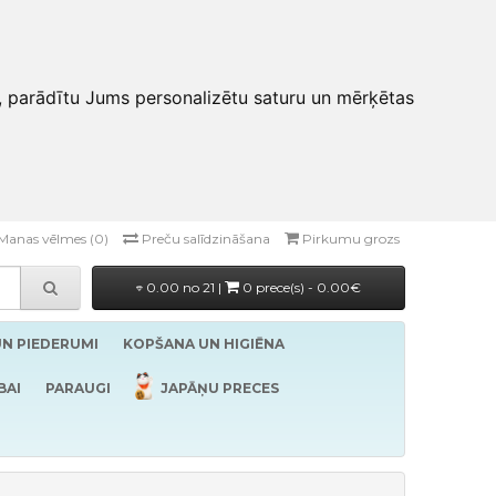
, parādītu Jums personalizētu saturu un mērķētas
Manas vēlmes (0)
Preču salīdzināšana
Pirkumu grozs
0.00 no 21 |
0 prece(s) - 0.00€
UN PIEDERUMI
KOPŠANA UN HIGIĒNA
BAI
PARAUGI
JAPĀŅU PRECES