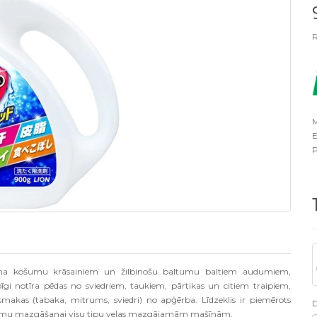
R
M
E
P
šina košumu krāsainiem un žilbinošu baltumu baltiem audumiem,
pīgi notīra pēdas no sviedriem, taukiem, pārtikas un citiem traipiem,
s (tabaka, mitrums, sviedri) no apģērba. Līdzeklis ir piemērots
ādājumu mazgāšanai visu tipu veļas mazgājamām mašīnām.