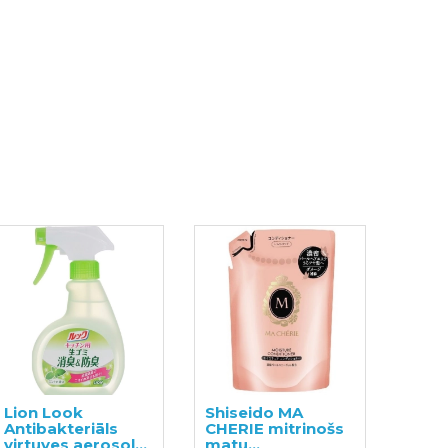
Lion Look
Shiseido MA
Antibakteriāls
CHERIE mitrinošs
virtuves aerosols
matu