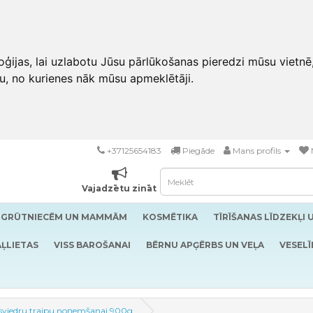
ģijas, lai uzlabotu Jūsu pārlūkošanas pieredzi mūsu vietnē
u, no kurienes nāk mūsu apmeklētāji.
+37125654183
Piegāde
Mans profils
Vajadzētu zināt
GRŪTNIECĒM UN MAMMĀM
KOSMĒTIKA
TĪRĪŠANAS LĪDZEKĻI 
ĻLIETAS
VISS BAROŠANAI
BĒRNU APĢĒRBS UN VEĻA
VESELĪ
 un sviedru traipu noņemšanai 900g