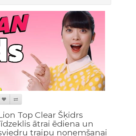
Lion Top Clear Šķidrs
līdzeklis ātrai ēdiena un
sviedru traipu noņemšanai