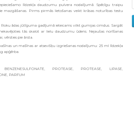
epieciešamo līdzekļa daudzumu pulvera nodalījumā. Spēcīgu traipu
 pie mazgāšanas. Pirms pirmās lietošanas veikt krāsas noturības testu
iem. Roku ādas jūtīguma gadījumā ieteicams vilkt gumijas cimdus. Sargāt
 nekavējoties tās skalot ar lielu daudzumu ūdens. Nejaušas norīšanas
 vērsties pie ārsta.
ašīnas un mašīnas ar atsevišķu izgriešanas nodalījumu: 25 ml līdzekļa
 kg apģērba.
BENZENESULFONATE, PROTEASE, PROTEASE, LIPASE,
ONE, PARFUM