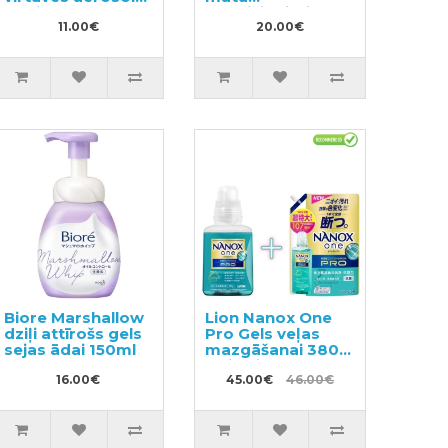
ar piparmētras
kondicionieris ar
aromātu 300ml
11.00€
ziedu-augļu
20.00€
aromātu, pildviela
380ml
Biore Marshallow
Lion Nanox One
dziļi attīrošs gels
Pro Gels veļas
sejas ādai 150ml
mazgāšanai 380g
+ pildviela 1070g
16.00€
45.00€
46.00€