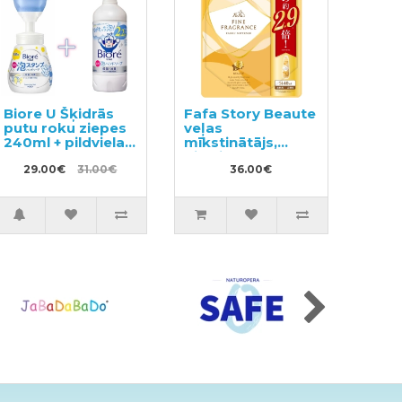
Biore U Šķidrās
Fafa Story Beaute
putu roku ziepes
veļas
240ml + pildviela
mīkstinātājs,
430ml
pildviela 1440ml
29.00€
31.00€
36.00€