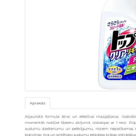
Apraksts
Atjaunotā formula ātrai un efektīvai mazgāšanai, nodro
momentāli nokļūst šķiedru dziļumā, izskalojas ar 1 reizi. Rū
audumu dzeltenumu un pelēcīgumu, noņem nepatīkamas smaka
kokvilnas, lina un sintētisko audumu jebkādas krāsas izstr