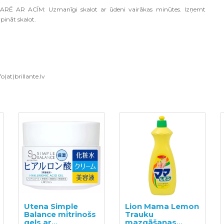
KARĒ AR ACĪM: Uzmanīgi skalot ar ūdeni vairākas minūtes. Izņemt
urpināt skalot.
o(at)brillante.lv
Utena Simple
Lion Mama Lemon
Balance mitrinošs
Trauku
gels ar
mazgāšanas