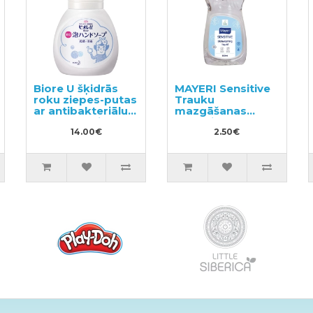
Biore U šķidrās
MAYERI Sensitive
roku ziepes-putas
Trauku
ar antibakteriālu
mazgāšanas
efektu, ar vieglu
līdzeklis 500ml
citrusu aromātu
14.00€
2.50€
250ml