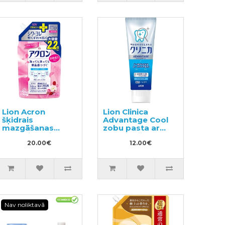
Lion Acron
Lion Clinica
šķidrais
Advantage Cool
mazgāšanas
zobu pasta ar
līdzeklis delikātu
atvēsinošu
audumu
20.00€
piparmētru garšu
12.00€
mazgāšanai,
130g
pildviela 850ml
Nav noliktavā