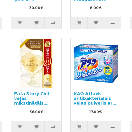
hialuronskābi
līdzeklis 800ml
100g
30.00€
8.00€
Fafa Story Ciel
KAO Attack
veļas
antibakteriālais
mīkstinātājs,
veļas pulveris ar
pildviela 1440ml
ziedu aromātu
36.00€
800g
17.00€