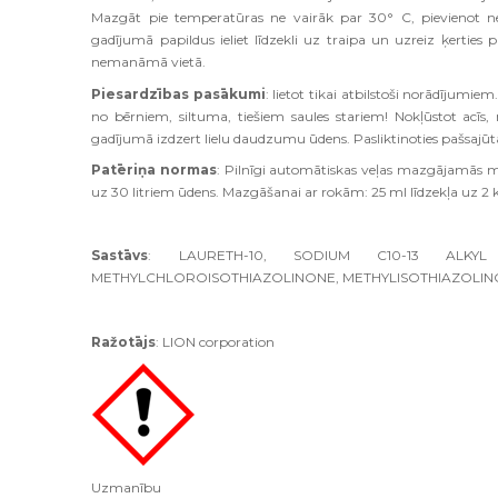
Mazgāt pie temperatūras ne vairāk par 30° C, pievienot n
gadījumā papildus ieliet līdzekli uz traipa un uzreiz ķerties
nemanāmā vietā.
Piesardzības pasākumi
: lietot tikai atbilstoši norādījum
no bērniem, siltuma, tiešiem saules stariem! Nokļūstot acīs,
gadījumā izdzert lielu daudzumu ūdens. Pasliktinoties pašsajūtai,
Patēriņa normas
: Pilnīgi automātiskas veļas mazgājamās m
uz 30 litriem ūdens. Mazgāšanai ar rokām: 25 ml līdzekļa uz 2
Sastāvs
: LAURETH-10, SODIUM C10-13 ALKYL 
METHYLCHLOROISOTHIAZOLINONE, METHYLISOTHIAZOLIN
Ražotājs
: LION corporation
Uzmanību