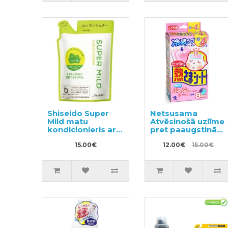
Shiseido Super
Netsusama
Mild matu
Atvēsinošā uzlīme
kondicionieris ar
pret paaugstinātu
augu aromātu,
temperatūru no 2-
pildviela 400ml
15.00€
10 gadiem 16gab
12.00€
15.00€