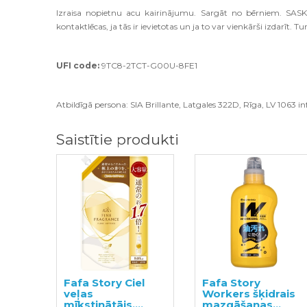
Izraisa nopietnu acu kairinājumu. Sargāt no bērniem. SAS
kontaktlēcas, ja tās ir ievietotas un ja to var vienkārši izdarīt. T
UFI code:
9TC8-2TCT-G00U-8FE1
Atbildīgā persona: SIA Brillante, Latgales 322D, Rīga, LV 1063 inf
Saistītie produkti
Fafa Story Ciel
Fafa Story
veļas
Workers šķidrais
mīkstinātājs,
mazgāšanas