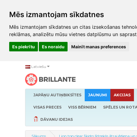
Mēs izmantojam sīkdatnes
Mēs izmantojam sīkdatnes un citas izsekošanas tehnolo
reklāmas, analizētu mūsu vietnes datplūsmu un saprast
Es piekrītu
Es noraidu
Mainīt manas preferences
Latviešu
JAPĀŅU AUTIŅBIKSĪTES
JAUNUMI
AKCIJAS
VISAS PRECES
VISS BĒRNIEM
SPĒLES UN ROTA
DĀVANU IDEJAS
Sākums
Lion top clear šķidrs līdzeklis ātrai ēdiena