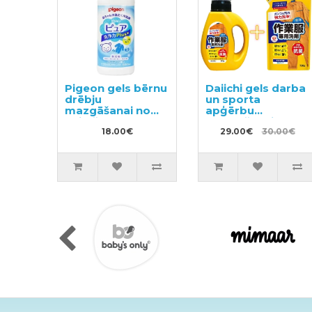
Pigeon gels bērnu
Daiichi gels darba
drēbju
un sporta
mazgāšanai no
apģērbu
dzimšanas 600ml
mazgāšanai
18.00€
800ml + pildviela
29.00€
30.00€
720ml