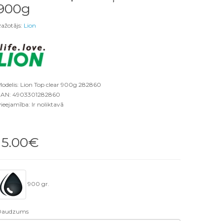
900g
ažotājs:
Lion
odelis: Lion Top clear 900g 282860
AN: 4903301282860
ieejamība: Ir noliktavā
15.00€
900 gr.
Daudzums