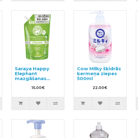
Saraya Happy
Cow Milky šķidrās
Elephant
ķermeņa ziepes
mazgāšanas
500ml
līdzeklis traukiem,
dārzeņiem un
15.00€
22.00€
augļiem, pildviela
500ml