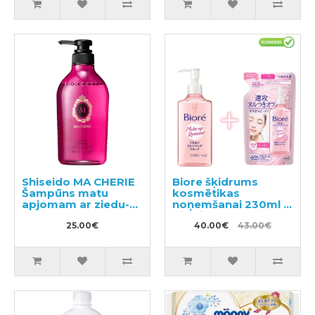
Shiseido MA CHERIE
Biore šķidrums
Šampūns matu
kosmētikas
apjomam ar ziedu-
noņemšanai 230ml +
augļu aromātu
pildviela 210ml
450ml
25.00€
40.00€
43.00€