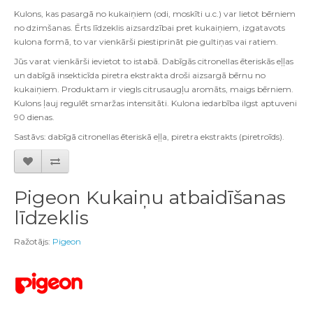
Kulons, kas pasargā no kukaiņiem (odi, moskīti u.c.) var lietot bērniem
no dzimšanas. Ērts līdzeklis aizsardzībai pret kukaiņiem, izgatavots
kulona formā, to var vienkārši piestiprināt pie gultiņas vai ratiem.
Jūs varat vienkārši ievietot to istabā. Dabīgās citronellas ēteriskās eļļas
un dabīgā insekticīda piretra ekstrakta droši aizsargā bērnu no
kukaiņiem. Produktam ir viegls citrusaugļu aromāts, maigs bērniem.
Kulons ļauj regulēt smaržas intensitāti. Kulona iedarbība ilgst aptuveni
90 dienas.
Sastāvs: dabīgā citronellas ēteriskā eļļa, piretra ekstrakts (piretroīds).
Pigeon Kukaiņu atbaidīšanas
līdzeklis
Ražotājs:
Pigeon