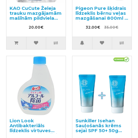
KAO CuCute Želeja
Pigeon Pure šķidrais
trauku mazgājamām
līdzeklis bērnu veļas
mašīnām pildviela
mazgāšanai 800ml +
800g
pildviela 720ml
20.00€
32.00€
35.00€
Lion Look
Sunkiller Isehan
Antibakteriāls
Sauļošanās krēms
līdzeklis virtuves
sejai SPF 50+ 50g
virsmu sterilizācijai
2gab