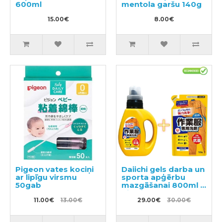
600ml
mentola garšu 140g
15.00€
8.00€
Pigeon vates kociņi
Daiichi gels darba un
ar lipīgu virsmu
sporta apģērbu
50gab
mazgāšanai 800ml +
pildviela 720ml
11.00€
13.00€
29.00€
30.00€