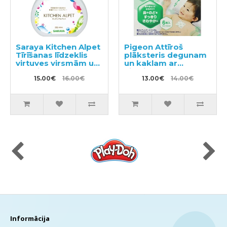
Saraya Kitchen Alpet
Pigeon Attīroš
Tīrīšanas līdzeklis
plāksteris degunam
virtuves virsmām un
un kaklam ar
traukiem 400ml
eikalipta eļļu no 6+
15.00€
16.00€
mēnešiem 6gab
13.00€
14.00€
Informācija