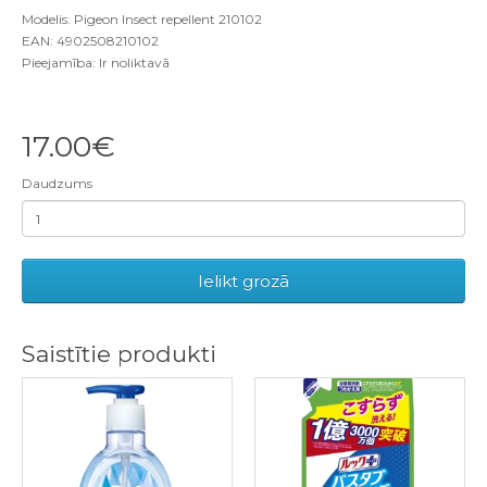
Modelis: Pigeon Insect repellent 210102
EAN: 4902508210102
Pieejamība: Ir noliktavā
17.00€
Daudzums
Ielikt grozā
Saistītie produkti