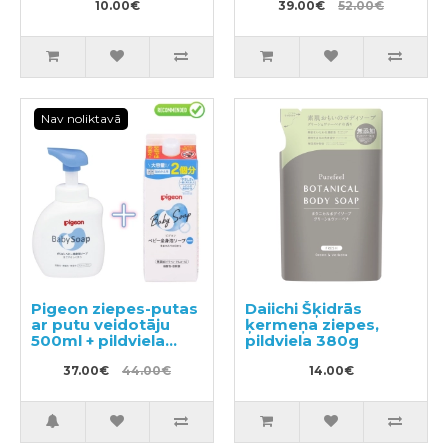
pildviela 300ml
10.00€
39.00€
52.00€
Nav noliktavā
Pigeon ziepes-putas
Daiichi Šķidrās
ar putu veidotāju
ķermeņa ziepes,
500ml + pildviela
pildviela 380g
800ml
37.00€
44.00€
14.00€