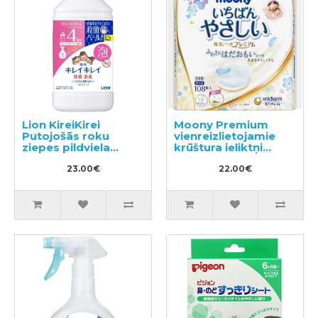
Lion KireiKirei
Moony Premium
Putojošās roku
vienreizlietojamie
ziepes pildviela
krūštura ieliktņi
800ml
108gab
23.00€
22.00€