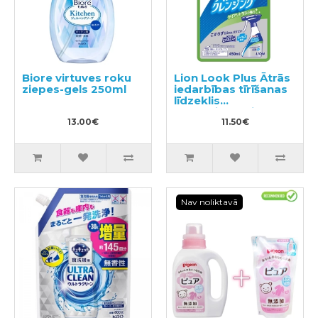
Biore virtuves roku
Lion Look Plus Ātrās
ziepes-gels 250ml
iedarbības tīrīšanas
līdzeklis
vannasistabai ar
13.00€
citrusaugļu aromātu,
11.50€
pildviela 450ml
Nav noliktavā