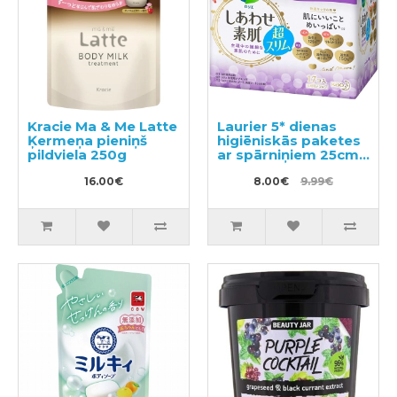
Kracie Ma & Me Latte
Laurier 5* dienas
Ķermeņa pieniņš
higiēniskās paketes
pildviela 250g
ar spārniņiem 25cm
17gab
16.00€
8.00€
9.99€