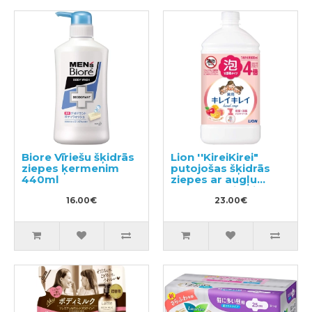
Biore Vīriešu šķidrās
Lion ''KireiKirei"
ziepes ķermenim
putojošas šķidrās
440ml
ziepes ar augļu
aromātu, pildviela
16.00€
800ml
23.00€