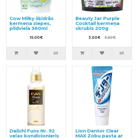
Cow Milky šķidrās
Beauty Jar Purple
ķermeņa ziepes,
Cocktail ķermeņa
pildviela 360ml
skrubis 200g
15.00€
3.00€
3.50€
Daiichi Funs Nr. 92
Lion Dentor Clear
veļas kondicionieris
MAX Zobu pasta ar