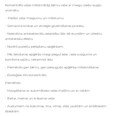
Koncentrēts veļas mīkstinātājs bērnu veļai ar maigu ziedu–augļu
aromātu.
- Piešķir veļai maigumu un mīkstumu.
- Samazina krokas un atvieglo gludināšanas procesu.
- Nodrošina antibakteriālu iedarbību līdz 48 stundām un izteiktu
antistatisku efektu.
- Novērš putekļu pielipšanu apģērbam.
- Pēc lietošanas apģērbs maigi pieguļ ādai, rada svaiguma un
komforta sajūtu, nekairinot ādu.
- Piemērots gan bērnu, gan pieaugušo apģērba mīkstināšanai.
- Ekoloģiski tīrs koncentrāts.
Piemērots:
- Mazgāšanai ar automātisko veļas mašīnu un ar rokām.
- Baltai, melnai un krāsainai veļai.
- Audumiem no kokvilnas, lina, vilnas, zīda, jauktām un sintētiskām
šķiedrām.