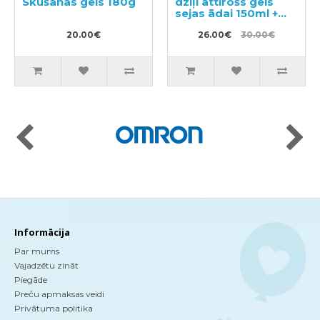
Skūšanās gels 180g
dziļi attīrošs gels
sejas ādai 150ml +
pildviela 130ml
20.00€
26.00€
30.00€
Informācija
Par mums
Vajadzētu zināt
Piegāde
Preču apmaksas veidi
Privātuma politika