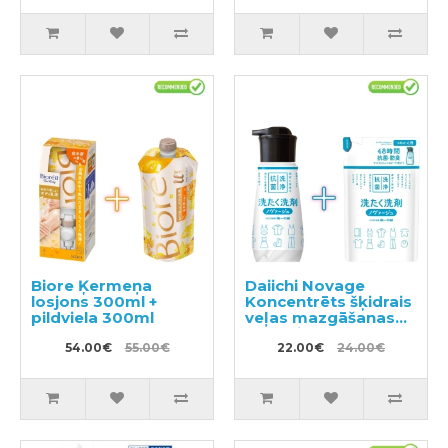
Biore Ķermeņa
Daiichi Novage
losjons 300ml +
Koncentrēts šķidrais
pildviela 300ml
veļas mazgāšanas
līdzeklis 300ml +
54.00€
55.00€
pildviela 270ml
22.00€
24.00€