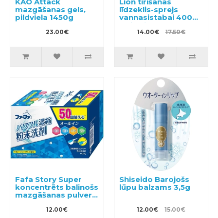
KAO Attack
Lion tīrīšanas
mazgāšanas gels,
līdzeklis-sprejs
pildviela 1450g
vannasistabai 400ml
+ pildviela 350ml
23.00€
14.00€
17.50€
Fafa Story Super
Shiseido Barojošs
koncentrēts balinošs
lūpu balzams 3,5g
mazgāšanas pulveris
500g
12.00€
12.00€
15.00€