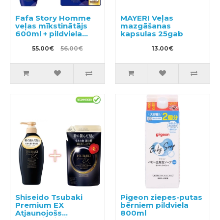
Fafa Story Homme
MAYERI Veļas
veļas mīkstinātājs
mazgāšanas
600ml + pildviela
kapsulas 25gab
1440ml
55.00€
56.00€
13.00€
Shiseido Tsubaki
Pigeon ziepes-putas
Premium EX
bērniem pildviela
Atjaunojošs
800ml