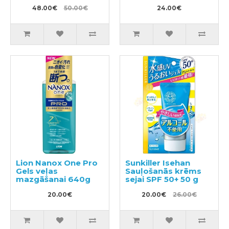
kondicionieris-
maska ​​bojātiem
48.00€
50.00€
24.00€
matiem 450ml +
pildviela 300ml
Lion Nanox One Pro
Sunkiller Isehan
Gels veļas
Sauļošanās krēms
mazgāšanai 640g
sejai SPF 50+ 50 g
20.00€
20.00€
26.00€