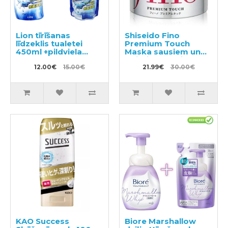
Lion tīrīšanas
Shiseido Fino
līdzeklis tualetei
Premium Touch
450ml +pildviela
Maska sausiem un
350ml
bojātiem matiem
12.00€
15.00€
230g
21.99€
30.00€
KAO Success
Biore Marshallow