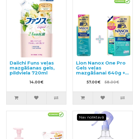
Daiichi Funs veļas
Lion Nanox One Pro
mazgāšanas gels,
Gels veļas
pildviela 720ml
mazgāšanai 640g +
pildviela 1400g
14.00€
57.00€
58.00€
Nav noliktavā