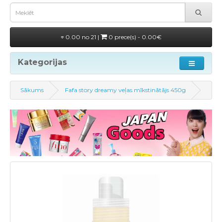
0.00 no 21 |
0 prece(s) - 0.00€
Kategorijas
Sākums
Fafa story dreamy veļas mīkstinātājs 450g