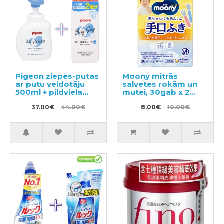
Pigeon ziepes-putas
Moony mitrās
ar putu veidotāju
salvetes rokām un
500ml + pildviela
mutei, 30gab x 2
800ml
iepakojumi
37.00€
44.00€
8.00€
10.00€