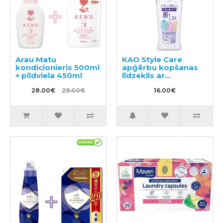
Arau Matu
KAO Style Care
kondicionieris 500ml
apģērbu kopšanas
+ pildviela 450ml
līdzeklis ar
izlīdzinošu un
28.00€
29.00€
antistatisku efektu
16.00€
200ml