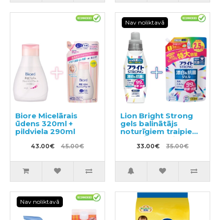
Nav noliktavā
Biore Micelārais
Lion Bright Strong
ūdens 320ml +
gels balinātājs
pildviela 290ml
noturīgiem traipiem
ar antibakteriālu
43.00€
45.00€
efektu 510ml +
33.00€
35.00€
pildviela 1200ml
Nav noliktavā