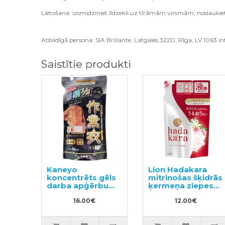
Lietošana: izsmidziniet līdzekli uz tīrāmām virsmām, noslaukiet 
Atbildīgā persona: SIA Brillante, Latgales 322D, Rīga, LV 1063 inf
Saistītie produkti
Kaneyo
Lion Hadakara
koncentrēts gēls
mitrinošas šķidrās
darba apģērbu
ķermeņa ziepes
mazgāšanai
ar ziedu aromātu,
pildviela 450ml
16.00€
pildviela 360ml
12.00€