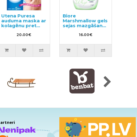
Utena Puresa
Biore
auduma maska ar
Marshmallow gels
kolagēnu pret
sejas mazgāšanai
pigmentāciju
pret akne 150ml
5gab
20.00€
16.00€
artneri