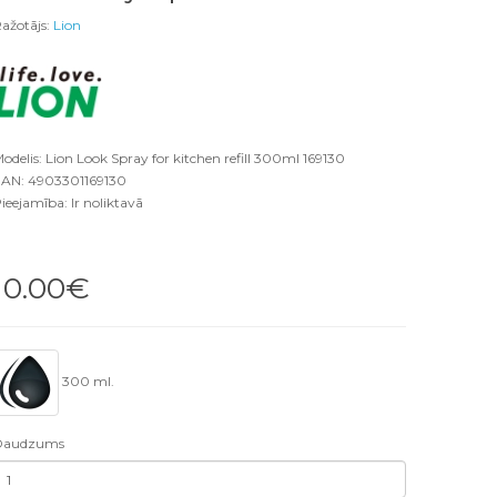
ažotājs:
Lion
odelis: Lion Look Spray for kitchen refill 300ml 169130
AN: 4903301169130
ieejamība: Ir noliktavā
10.00€
300 ml.
Daudzums