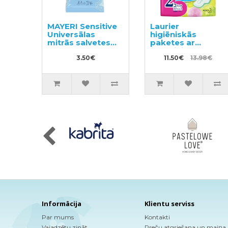
MAYERI Sensitive
Laurier
Universālas
higiēniskās
mitrās salvetes
paketes ar
30gab
spārniņiem
3.50€
mēreniem
11.50€
13.98€
izdalījumiem
20,5cm 44(22x2)
gab
Informācija
Klientu serviss
Par mums
Kontakti
Vajadzētu zināt
Preču atgriešana un maiņa