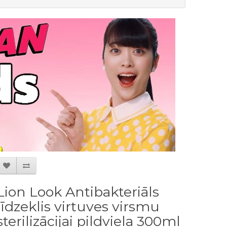
Lion Look Antibakteriāls
līdzeklis virtuves virsmu
sterilizācijai pildviela 300ml