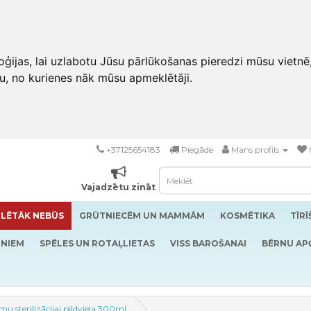
ģijas, lai uzlabotu Jūsu pārlūkošanas pieredzi mūsu vietnē
u, no kurienes nāk mūsu apmeklētāji.
+37125654183
Piegāde
Mans profils
Vajadzētu zināt
LĒTĀK NEBŪS
GRŪTNIECĒM UN MAMMĀM
KOSMĒTIKA
TĪR
RNIEM
SPĒLES UN ROTAĻLIETAS
VISS BAROŠANAI
BĒRNU AP
smu sterilizācijai pildviela 300ml