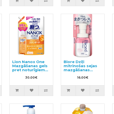
Lion Nanox One
Biore Dziļi
Mazgāšanas gels
mitrinošas sejas
pret noturīgiem
mazgāšanas
traipiem, pildviela
putas 200ml
1160g
30.00€
16.00€