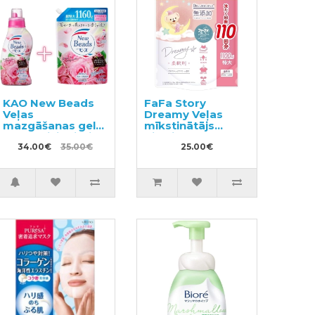
KAO New Beads
FaFa Story
Veļas
Dreamy Veļas
mazgāšanas gels
mīkstinātājs
ar kondicionieri
pildviela 1100g
740g + pildviela
34.00€
35.00€
25.00€
1160g