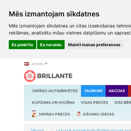
Mēs izmantojam sīkdatnes
Mēs izmantojam sīkdatnes un citas izsekošanas tehnolo
reklāmas, analizētu mūsu vietnes datplūsmu un saprast
Es piekrītu
Es noraidu
Mainīt manas preferences
Latviešu
JAPĀŅU AUTIŅBIKSĪTES
JAUNUMI
AKCIJAS
KOPŠANA UN HIGIĒNA
VISAS PRECES
VISS BĒ
JAPĀŅU PRECES
DĀVANU IDEJAS
Sākums
Lion look antibakteriāls līdzeklis virtuves vir