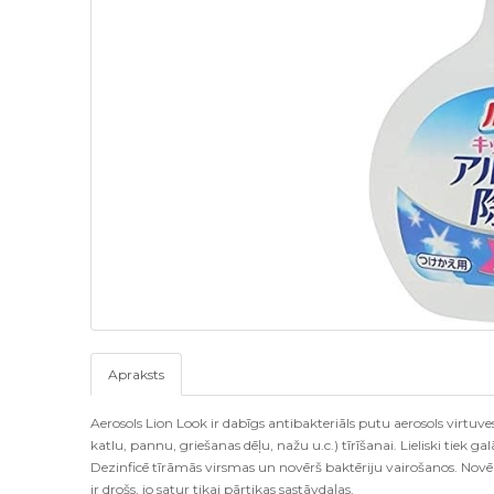
Apraksts
Aerosols Lion Look ir dabīgs antibakteriāls putu aerosols virtuve
katlu, pannu, griešanas dēļu, nažu u.c.) tīrīšanai. Lieliski tiek 
Dezinficē tīrāmās virsmas un novērš baktēriju vairošanos. No
ir drošs, jo satur tikai pārtikas sastāvdaļas.