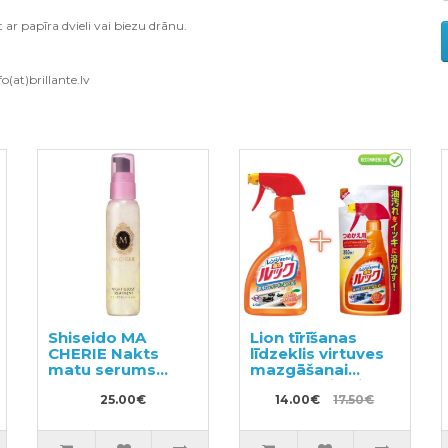
ar papīra dvieli vai biezu drānu.
o(at)brillante.lv
Shiseido MA
Lion tīrīšanas
CHERIE Nakts
līdzeklis virtuves
matu serums
mazgāšanai
80ml
400ml + pildviela
25.00€
350ml
14.00€
17.50€