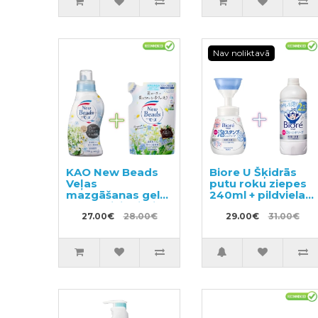
Nav noliktavā
KAO New Beads
Biore U Šķidrās
Veļas
putu roku ziepes
mazgāšanas gels
240ml + pildviela
ar kondicionieri
430ml
740g + pildviela
27.00€
28.00€
29.00€
31.00€
650g