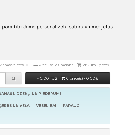
, parādītu Jums personalizētu saturu un mērķētas
Manas vēlmes (0)
Preču salīdzināšana
Pirkumu grozs
0.00 no 21 |
0 prece(s) - 0.00€
ĪŠANAS LĪDZEKĻI UN PIEDERUMI
ĢĒRBS UN VEĻA
VESELĪBAI
PARAUGI