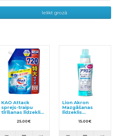
Ielikt grozā
KAO Attack
Lion Akron
sprejs-traipu
Mazgāšanas
tīrīšanas līdzeklis
līdzeklis
audumu apstrādei
delikātiem
pirms
25.00€
audumiem 450ml
15.00€
mazgāšanas
pildviela 720ml