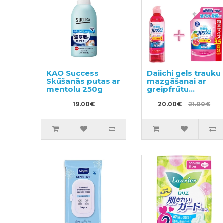
KAO Success
Daiichi gels trauku
Skūšanās putas ar
mazgāšanai ar
mentolu 250g
greipfrūtu
aromātu 250ml +
19.00€
pildviela 700ml
20.00€
21.00€