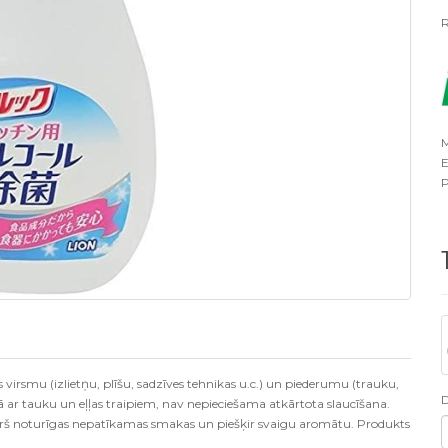
R
M
E
P
s virsmu (izlietņu, plīšu, sadzīves tehnikas u.c.) un piederumu (trauku,
galā ar tauku un eļļas traipiem, nav nepieciešama atkārtota slaucīšana.
vērš noturīgas nepatīkamas smakas un piešķir svaigu aromātu. Produkts