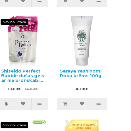
Nav noliktavā
Shiseido Perfect
Saraya Yashinomi
Bubble dušas gels
Roku krēms 100g
ar hialuronskābi
un ilgstošu
dezodorējošu
10.00€
14.00€
16.00€
efektu, pildviela
350ml
Nav noliktavā