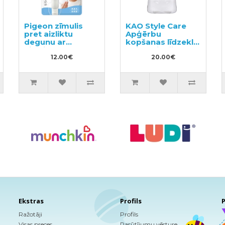
Pigeon zīmulis
KAO Style Care
pret aizliktu
Apģērbu
degunu ar
kopšanas līdzeklis
eikalipta un
ar izlīdzinošu un
piparmētru eļļu
12.00€
antistatisku
20.00€
no 6 mēnešiem
efektu pildviela
400ml
Ekstras
Profils
P
Ražotāji
Profils
Visas preces
Pasūtījumu vēsture