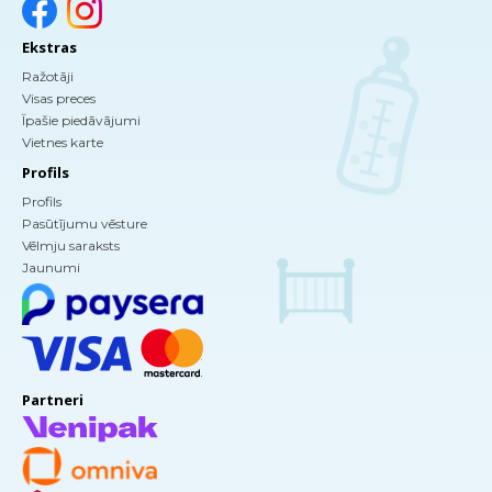
Ekstras
Ražotāji
Visas preces
Īpašie piedāvājumi
Vietnes karte
Profils
Profils
Pasūtījumu vēsture
Vēlmju saraksts
Jaunumi
Partneri