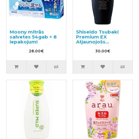
Moony mitrās
Shiseido Tsubaki
salvetes 54gab × 8
Premium EX
iepakojumi
Atjaunojošs
kondicionieris-
28.00€
maska ​​bojātiem
30.00€
matiem 450ml