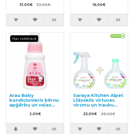
31.00€
32.00€
16.00€
Nav noliktavā
Arau Baby
Saraya Kitchen Alpet
kondicionieris bērnu
Līdzeklis virtuves
apģērbu un veļas
virsmu un trauku
mazgāšanai,
sterilizācijai 400ml +
2.00€
paraugs 50ml
pildviela 400ml
25.00€
28.00€