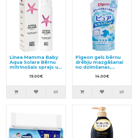
Linea Mamma Baby
Pigeon gels bērnu
Aqua Solare Bērnu
drēbju mazgāšanai
mitrinošais sprejs uz
no dzimšanas,
ūdens bāzes 75ml
pildviela 500ml
19.00€
14.00€