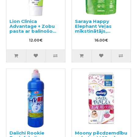
Lion Clinica
Saraya Happy
Advantage + Zobu
Elephant Veļas
pasta ar balinošo
mīkstinātājs,
efektu 130g
pildviela 540ml
12.00€
16.00€
Daiichi Rookie
Moony pēcdzemdību