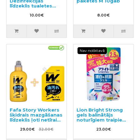
Dezinfekcijas
paketes M 10gab
līdzeklis tualetes
tīrīšanai 500ml
10.00€
8.00€
Nav noliktavā
Fafa Story Workers
Lion Bright Strong
šķidrais mazgāšanas
gels balinātājs
līdzeklis ļoti netīrai
noturīgiem traipiem
veļai un darba
ar antibakteriālu
apģērbam 800ml +
29.00€
32.00€
efektu, pildviela
23.00€
pildviela 720ml
1200ml