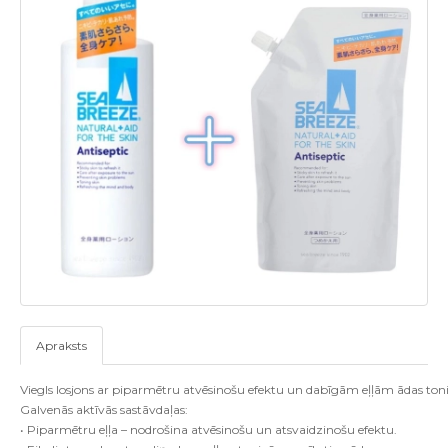
Apraksts
Viegls losjons ar piparmētru atvēsinošu efektu un dabīgām eļļām ādas ton
Galvenās aktīvās sastāvdaļas:
• Piparmētru eļļa – nodrošina atvēsinošu un atsvaidzinošu efektu.