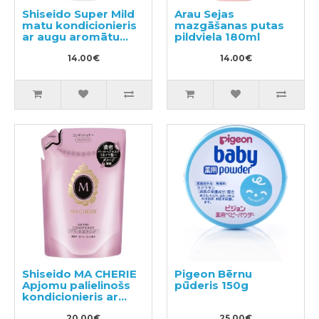
Shiseido Super Mild
Arau Sejas
matu kondicionieris
mazgāšanas putas
ar augu aromātu
pildviela 180ml
220ml
14.00€
14.00€
Shiseido MA CHERIE
Pigeon Bērnu
Apjomu palielinošs
pūderis 150g
kondicionieris ar
ziedu-augļu
20.00€
25.00€