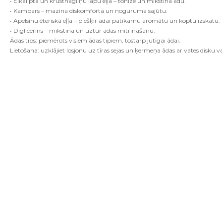
• Eikalipta un krustnagliņu lapu eļļa – tonizē un mīkstina ādu.
• Kampars – mazina diskomforta un noguruma sajūtu.
• Apelsīnu ēteriskā eļļa – piešķir ādai patīkamu aromātu un koptu izskatu.
• Diglicerīns – mīkstina un uztur ādas mitrināšanu.
Ādas tips: piemērots visiem ādas tipiem, tostarp jutīgai ādai.
Lietošana: uzklājiet losjonu uz tīras sejas un ķermeņa ādas ar vates disku v