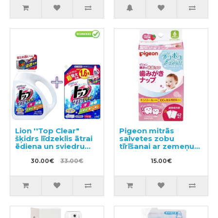
Lion ''Top Clear"
Pigeon mitrās
šķidrs līdzeklis ātrai
salvetes zobu
ēdiena un sviedru
tīrīšanai ar zemeņu
traipu noņemšanai
garšu 42gab
900g + pildviela
30.00€
33.00€
15.00€
1160g