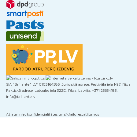
SIA "Brillante", LV40103164585, Juridiskā adrese: Festivāla iela 1-97, Rīga
Faktiskā adrese: Latgales iela 322D, Rīga, Latvija, +371 25654183,
info@brillante.lv
Atjauniniet konfidencialitātes un sīkfailu iestatījumus