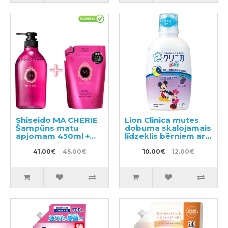
Shiseido MA CHERIE
Lion Clinica mutes
Šampūns matu
dobuma skalojamais
apjomam 450ml +
līdzeklis bērniem ar
pildviela 380ml
vīnogu garšu 250ml
41.00€
45.00€
10.00€
12.00€