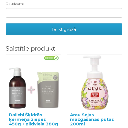
Daudzums
Ielikt grozā
Saistītie produkti
Daiichi Šķidrās
Arau Sejas
ķermeņa ziepes
mazgāšanas putas
450g + pildviela 380g
200ml