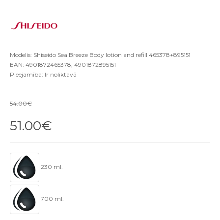
Modelis: Shiseido Sea Breeze Body lotion and refill 465378+895151
EAN: 4901872465378, 4901872895151
Pieejamība: Ir noliktavā
54.00€
51.00€
230 ml.
700 ml.