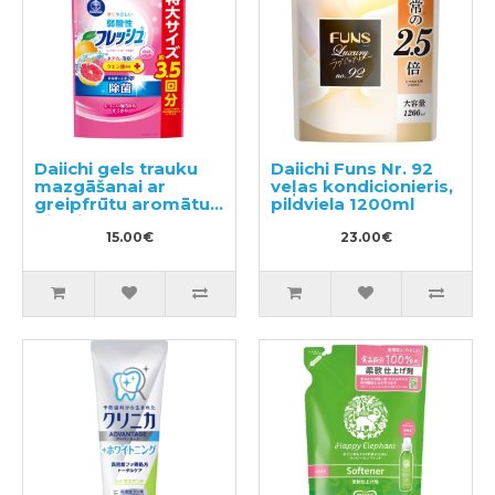
Daiichi gels trauku
Daiichi Funs Nr. 92
mazgāšanai ar
veļas kondicionieris,
greipfrūtu aromātu
pildviela 1200ml
pildviela 700ml
15.00€
23.00€