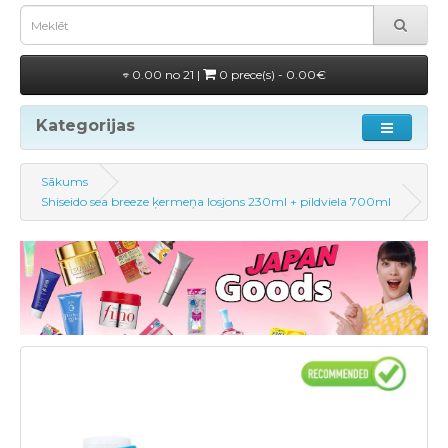
0.00 no 21 |
0 prece(s) - 0.00€
Kategorijas
Sākums
Shiseido sea breeze ķermeņa losjons 230ml + pildviela 700ml