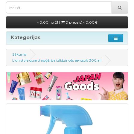
0.00 no 21 |
0 prece(s) - 0.00€
Kategorijas
Sākums
Lion style guard apģērba izlīdzinošs aerosols 300ml