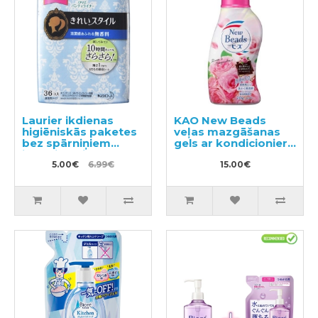
Laurier ikdienas
KAO New Beads
higiēniskās paketes
veļas mazgāšanas
bez spārniņiem
gels ar kondicionieri
jūtīgai ādai 14cm
740g
36gab
5.00€
6.99€
15.00€