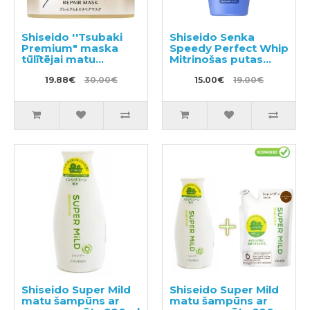
Shiseido ''Tsubaki
Shiseido Senka
Premium" maska
Speedy Perfect Whip
tūlītējai matu
Mitrinošas putas
atjaunošanai 180g
sejas mazgāšanai ar
19.88€
30.00€
hialuronskābi 150ml
15.00€
19.00€
Shiseido Super Mild
Shiseido Super Mild
matu šampūns ar
matu šampūns ar