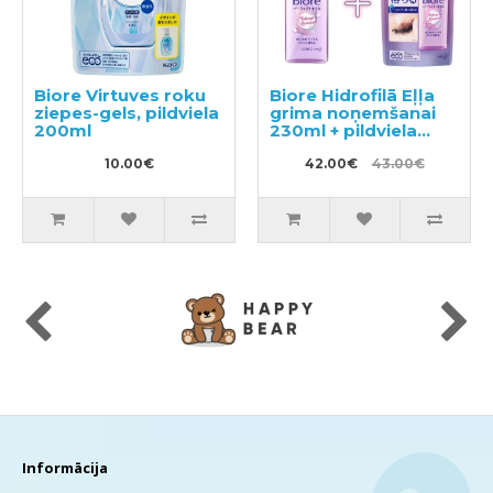
Biore Virtuves roku
Biore Hidrofilā Eļļa
ziepes-gels, pildviela
grima noņemšanai
200ml
230ml + pildviela
210ml
10.00€
42.00€
43.00€
Informācija