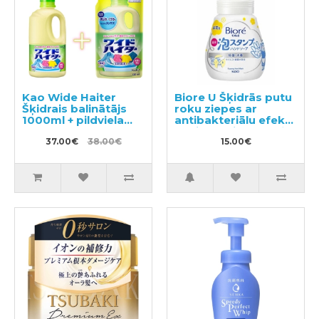
Kao Wide Haiter
Biore U Šķidrās putu
Šķidrais balinātājs
roku ziepes ar
1000ml + pildviela
antibakteriālu efektu
720ml
ar vieglu citrusaugļu
37.00€
38.00€
aromātu 240ml
15.00€