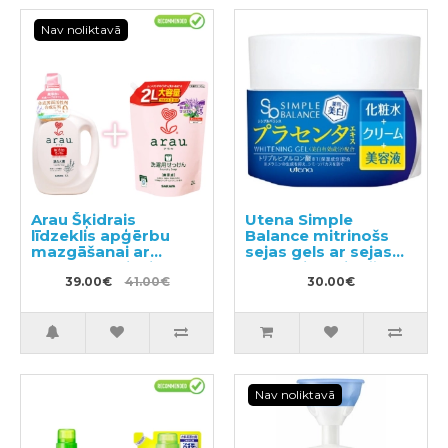
Nav noliktavā
Arau Šķidrais
Utena Simple
līdzeklis apģērbu
Balance mitrinošs
mazgāšanai ar
sejas gels ar sejas
sastāvam pievienoto
krāsas izlīdzinošu
lavandas un
39.00€
41.00€
efektu 100g
30.00€
piparmētras
ekstraktu 1200ml +
pildviela 2000ml
Nav noliktavā