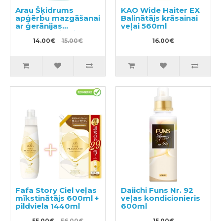
Arau Šķidrums
KAO Wide Haiter EX
apģērbu mazgāšanai
Balinātājs krāsainai
ar ģerānijas
veļai 560ml
aromātu, pildviela
1000ml
14.00€
15.00€
16.00€
Fafa Story Ciel veļas
Daiichi Funs Nr. 92
mīkstinātājs 600ml +
veļas kondicionieris
pildviela 1440ml
600ml
55.00€
56.00€
15.00€