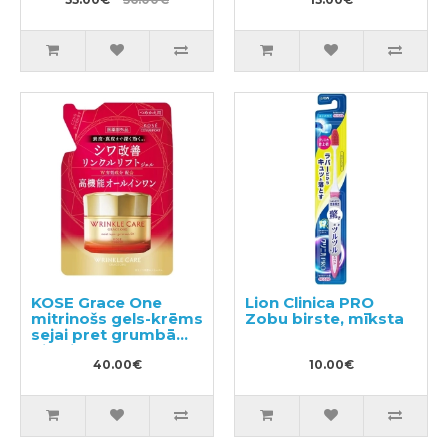
KOSE Grace One
Lion Clinica PRO
mitrinošs gels-krēms
Zobu birste, mīksta
sejai pret grumbām
pildviela 90g
40.00€
10.00€