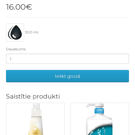
16.00€
300 ml.
Daudzums
Ielikt grozā
Saistītie produkti