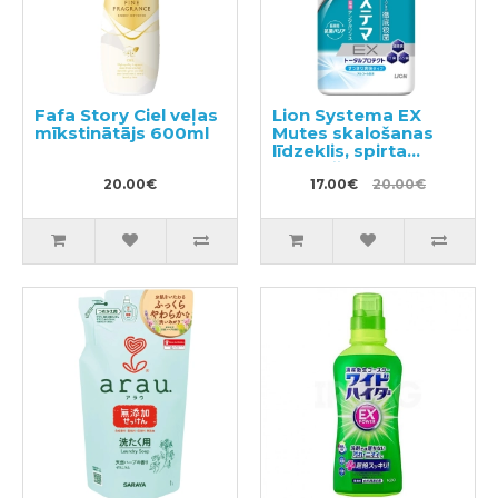
Fafa Story Ciel veļas
Lion Systema EX
mīkstinātājs 600ml
Mutes skalošanas
līdzeklis, spirta
saturošs 900ml
20.00€
17.00€
20.00€