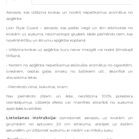
Aerosols, kas izlīdzina krokas un novērš nepatīkamus aromātus no
apģērba.
Lion Style Guard – aerosols, kas palīdz viegli un ātri atbrīvoties no
krokām uz auduma, neizmantojot gludekli. Ideāli piemērots tiem, kas
novērtē ērtību un ātrumu apģērba kopšanā.
• Izlīdzina krokas uz apģērba, kuru nevar mazgāt vai nodot ķīmiskajā
tīrīšanā.
• Noņem no apģērba nepatīkamus iesūkušos aromātus no cigaretēm,
sviedriem, ceptas gaļas smaku no šašlikiem utt., dezinficē un
atsvaidzina lietas.
• Piemērots vilnai, kokvilnai, linam.
Nav piemērots zīdam un ādai, neizlīdzina 100% poliestera
izstrādājumus. Līdzekļa efekts var mainīties atkarībā no auduma
apstrādes kvalitātes.
Lietošanas instrukcija:
izsmidziniet aerosolu uz krokām un
grumbām no aptuveni 20 cm attāluma, atstājiet uz dažām
sekundēm un izlīdziniet audumu ar rokām vai mīkstu suku.