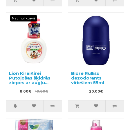
Nav noliktavā
Lion KireiKirei
Biore Rullīšu
Putojošas šķidrās
dezodorants
ziepes ar augļu
vīriešiem 55ml
aromātu 250ml
8.00€
10.00€
20.00€