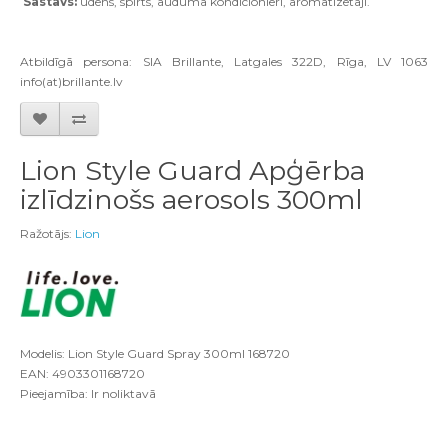
Sastāvs:
ūdens, spirts, auduma kondicionieri, aromatizētāji.
Atbildīgā persona: SIA Brillante, Latgales 322D, Rīga, LV 1063
info(at)brillante.lv
Lion Style Guard Apģērba
izlīdzinošs aerosols 300ml
Ražotājs:
Lion
Modelis: Lion Style Guard Spray 300ml 168720
EAN: 4903301168720
Pieejamība: Ir noliktavā