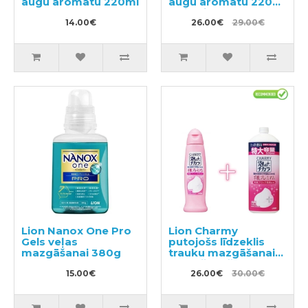
augu aromātu 220ml
augu aromātu 220ml
+ pildviela 400ml
14.00€
26.00€
29.00€
Lion Nanox One Pro
Lion Charmy
Gels veļas
putojošs līdzeklis
mazgāšanai 380g
trauku mazgāšanai
ar mežrozīšu
15.00€
aromātu 240ml +
26.00€
30.00€
pildviela 930ml