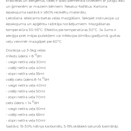
krāsvielas un alergēnus, tādēļ ir īpaši piemērota cilvēkiem ar jutīgu ādu
un ģimenēm ar maziem bērniem. Nesatur fosfātus. Kartona
iepakojuma sastāvā ir ≥80% reciklētu materiālu.
Lietošana: ieteicams baltas veļas mazgāšani. Sekojiet instrukcijai uz
iepakojuma un apģērbu ražotāja norādījumiem. Mazgāšanas
temperatūra 30-95ºC. Efektīvs pie temperatūras 30ºC. Ja Jums ir
alerģija pret mājas putekļiem vai infekcijas slimību gadījumā, gultas
veļu vienmēr mazgājiet pie 60ºC.
Dozācija uz 3-5kg veļas:
o
mīksts ūdens < 8
dH
- viegli netīra veļa 30ml
- vidēji netīra veļa 40ml
- stipri netīra veļa 55ml
o
vidēji ciets ūdens 8-14
dH
- viegli netīra veļa 40ml
- vidēji netīra veļa 50ml
- stipri netīra veļa 70ml
o
ciets ūdens > 14
dH
- viegli netīra veļa 50ml
- vidēji netīra veļa 65ml
- stipri netīra veļa 90ml
Sastāvs: 15-30% nātrija karbonāts, 5-15% skābekli saturoši balinātāji,