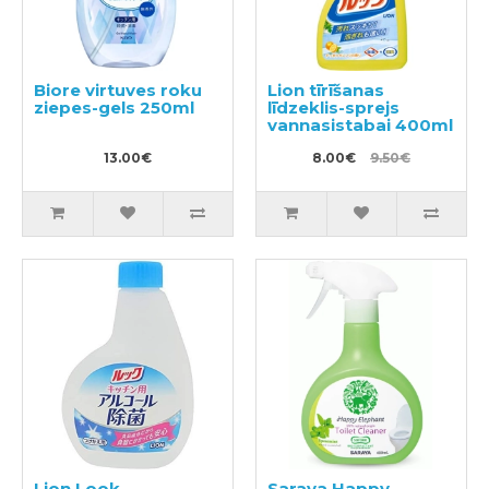
Biore virtuves roku
Lion tīrīšanas
ziepes-gels 250ml
līdzeklis-sprejs
vannasistabai 400ml
13.00€
8.00€
9.50€
Lion Look
Saraya Happy