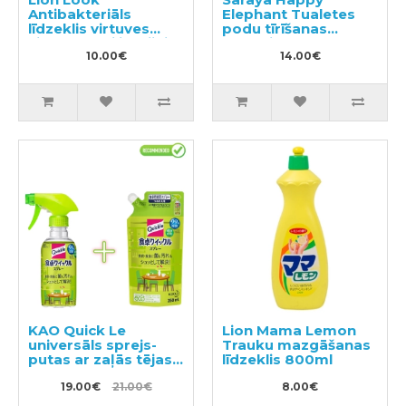
Antibakteriāls
Elephant Tualetes
līdzeklis virtuves
podu tīrīšanas
virsmu sterilizācijai
līdzeklis 400ml
pildviela 300ml
10.00€
14.00€
KAO Quick Le
Lion Mama Lemon
universāls sprejs-
Trauku mazgāšanas
putas ar zaļās tējas
līdzeklis 800ml
aromātu 300ml +
pildviela 250ml
19.00€
21.00€
8.00€