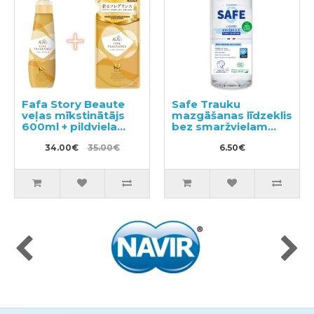
Fafa Story Beaute
Safe Trauku
veļas mīkstinātājs
mazgāšanas līdzeklis
600ml + pildviela
bez smaržvielam
500ml
1000ml
34.00€
35.00€
6.50€