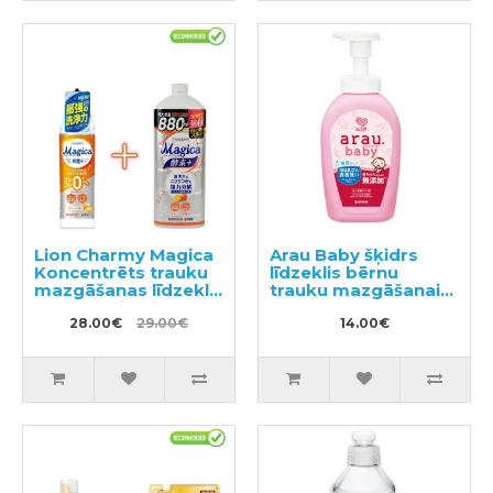
Lion Charmy Magica
Arau Baby šķidrs
Koncentrēts trauku
līdzeklis bērnu
mazgāšanas līdzeklis
trauku mazgāšanai
220ml + pildviela
500ml
880ml
28.00€
29.00€
14.00€