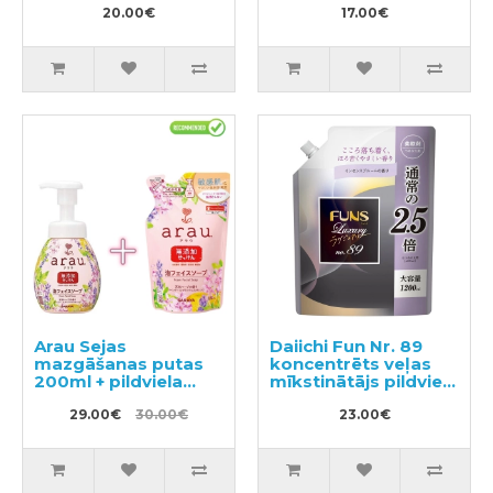
20.00€
17.00€
Arau Sejas
Daiichi Fun Nr. 89
mazgāšanas putas
koncentrēts veļas
200ml + pildviela
mīkstinātājs pildviela
180ml
1200ml
29.00€
30.00€
23.00€