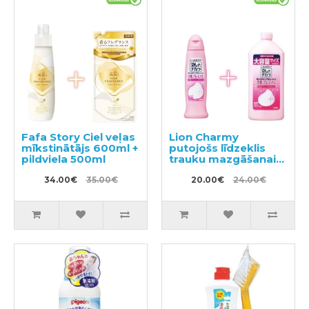
Fafa Story Ciel veļas
Lion Charmy
mīkstinātājs 600ml +
putojošs līdzeklis
pildviela 500ml
trauku mazgāšanai
ar mežrozīšu
34.00€
35.00€
aromātu 240ml +
20.00€
24.00€
pildviela 550ml