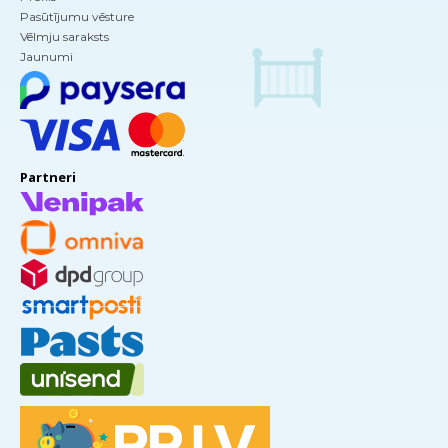
Pasūtījumu vēsture
Vēlmju saraksts
Jaunumi
Partneri