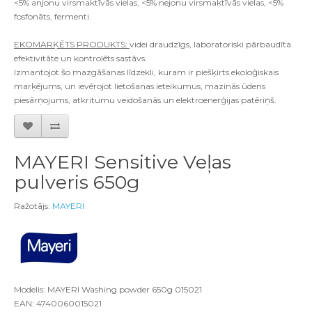
<5% anjonu virsmaktīvās vielas, <5% nejonu virsmaktīvās vielas, <5%
fosfonāts, fermenti.
EKOMARĶĒTS PRODUKTS:
videi draudzīgs, laboratoriski pārbaudīta
efektivitāte un kontrolēts sastāvs.
Izmantojot šo mazgāšanas līdzekli, kuram ir piešķirts ekoloģiskais
marķējums, un ievērojot lietošanas ieteikumus, mazinās ūdens
piesārņojums, atkritumu veidošanās un elektroenerģijas patēriņš.
MAYERI Sensitive Veļas
pulveris 650g
Ražotājs:
MAYERI
Modelis: MAYERI Washing powder 650g 015021
EAN: 4740060015021