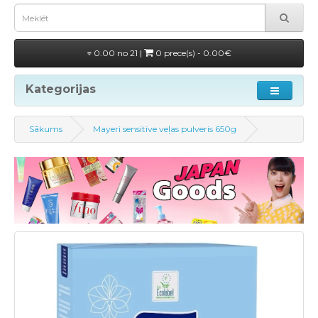
0.00 no 21 |
0 prece(s) - 0.00€
Kategorijas
Sākums
Mayeri sensitive veļas pulveris 650g