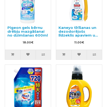
Pigeon gels bērnu
Kaneyo tīrīšanas un
drēbju mazgāšanai
dezodorējošs
no dzimšanas 600ml
līdzeklis apaviem un
zolēm ar otu 450g
18.00€
11.00€