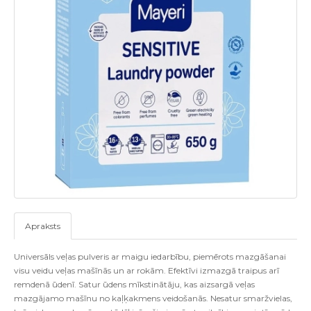
Apraksts
Universāls veļas pulveris ar maigu iedarbību, piemērots mazgāšanai
visu veidu veļas mašīnās un ar rokām. Efektīvi izmazgā traipus arī
remdenā ūdenī. Satur ūdens mīkstinātāju, kas aizsargā veļas
mazgājamo mašīnu no kaļķakmens veidošanās. Nesatur smaržvielas,