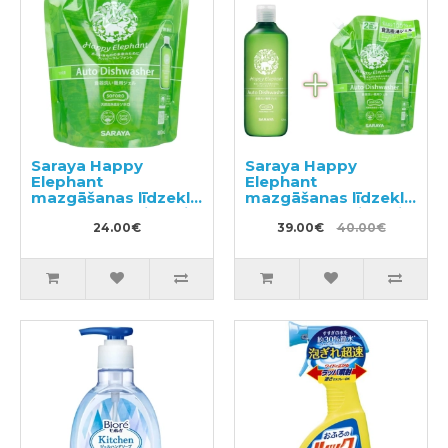
Saraya Happy
Saraya Happy
Elephant
Elephant
mazgāšanas līdzeklis
mazgāšanas līdzeklis
trauku mazgājamai
trauku mazgājamai
mašīnai, pildviela
24.00€
mašīnai 420ml +
39.00€
40.00€
800ml
pildviela 800ml