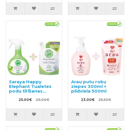
Saraya Happy
Arau putu roku
Elephant Tualetes
ziepes 300ml +
podu tīrīšanas
pildviela 500ml
līdzeklis 400ml +
pildviela 350ml
25.00€
26.00€
23.00€
25.50€