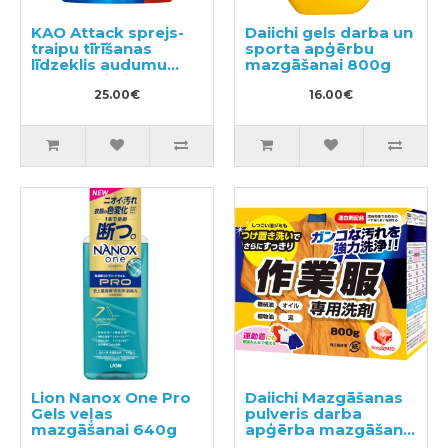
KAO Attack sprejs-
Daiichi gels darba un
traipu tīrīšanas
sporta apģērbu
līdzeklis audumu
mazgāšanai 800g
apstrādei pirms
mazgāšanas
25.00€
16.00€
pildviela 720ml
Lion Nanox One Pro
Daiichi Mazgāšanas
Gels veļas
pulveris darba
mazgāšanai 640g
apģērba mazgāšanai
800g