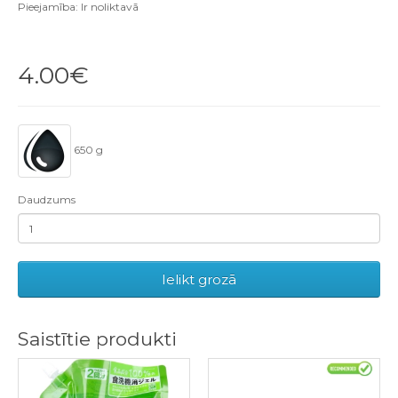
Pieejamība: Ir noliktavā
4.00€
650 g
Daudzums
Ielikt grozā
Saistītie produkti