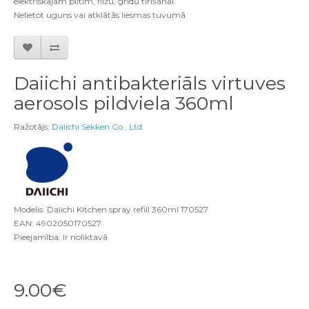
elektriskajām plītīm, flīžu, grīdu tīrīšanai.
Nelietot uguns vai atklātās liesmas tuvumā
Daiichi antibakteriāls virtuves
aerosols pildviela 360ml
Ražotājs:
Daiichi Sekken Co., Ltd
Modelis: Daiichi Kitchen spray refill 360ml 170527
EAN: 4902050170527
Pieejamība: Ir noliktavā
9.00€