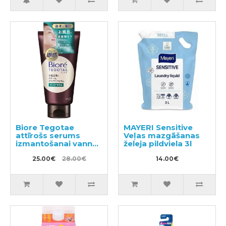
Biore Tegotae
MAYERI Sensitive
attīrošs serums
Veļas mazgāšanas
izmantošanai vannā
želeja pildviela 3l
150g
25.00€
28.00€
14.00€