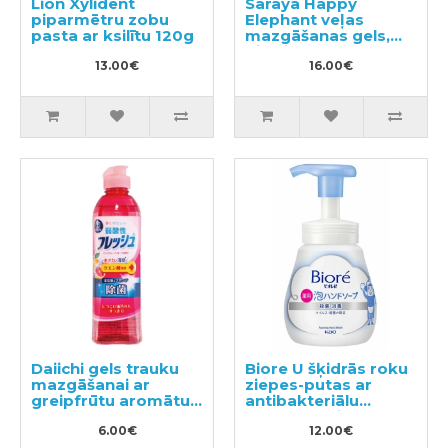
Lion Xylident
Saraya Happy
piparmētru zobu
Elephant veļas
pasta ar ksilītu 120g
mazgāšanas gels,
pildviela 540ml
13.00€
16.00€
Daiichi gels trauku
Biore U šķidrās roku
mazgāšanai ar
ziepes-putas ar
greipfrūtu aromātu
antibakteriālu
250ml
efektu, ar vieglu
6.00€
citrusu aromātu
12.00€