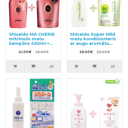
Shiseido MA CHERIE
Shiseido Super Mild
mitrinošs matu
matu kondicionieris
šampūns 450ml +
ar augu aromātu
pildviela 380ml
220ml + pildviela
41.00€
45.00€
400ml
26.00€
29.00€