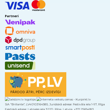
Partneri
SIA "Brillante", LV40103164585, Juridiskā adrese: Festivāla iela 1-97, Rīga
Faktiskā adrese: Latgales iela 322D, Rīga, Latvija, +371 25654183,