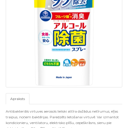
Apraksts
Antibakteriāls virtuves aerosols lieliski attīra dažādus netīrumus, eļļas
traipus, noņem baktērijas. Paredzēts lietošanai virtuvē. Var izmantot
kondicionieru, ventilatoru, elektrisko plīšu, cepeškrāsns, sienu pie