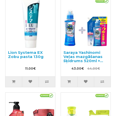
Lion Systema EX
Saraya Yashinomi
Zobu pasta 130g
Veļas mazgāšanas
šķidrums 520ml +
pildviela 950ml
11.00€
43.00€
44.00€