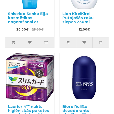
Shiseido Senka Eļļa
Lion KireiKirei
kosmētikas
Putojošās roku
noņemšanai ar
ziepes 250ml
hialuronskābi 230ml
20.00€
25.00€
12.00€
Laurier 4*" nakts
Biore Rullīšu
higiēniskās paketes
dezodorants