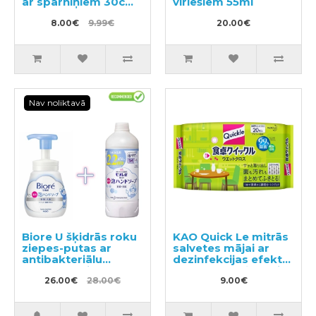
ar spārniņiem 30cm
vīriešiem 55ml
15gab
8.00€
9.99€
20.00€
Nav noliktavā
Biore U šķidrās roku
KAO Quick Le mitrās
ziepes-putas ar
salvetes mājai ar
antibakteriālu
dezinfekcijas efektu,
efektu, ar vieglu
ar smalku zaļās tējas
citrusu aromātu
26.00€
28.00€
aromātu 20gab
9.00€
240ml + pildviela
450ml