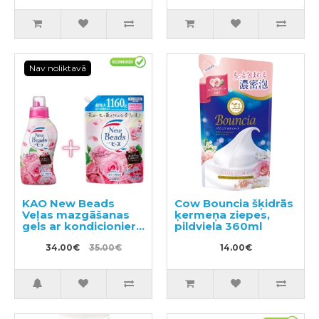
240ml
Nav noliktavā
KAO New Beads
Cow Bouncia šķidrās
Veļas mazgāšanas
ķermeņa ziepes,
gels ar kondicionieri
pildviela 360ml
740g + pildviela
1160g
34.00€
35.00€
14.00€