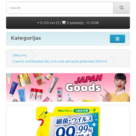
0.00 no 21 |
0 prece(s) - 0.00€
Kategorijas
Sākums
Daiichi antibakteriāls virtuves aerosols pildviela 360ml