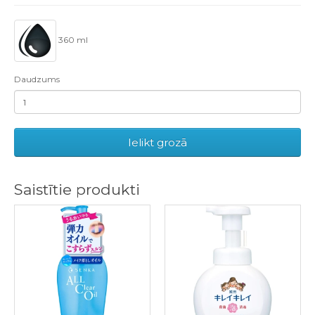
360 ml
Daudzums
Ielikt grozā
Saistītie produkti