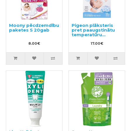
Moony pēcdzemdību
Pigeon plāksteris
paketes S 20gab
pret paaugstinātu
temperatūru
bērniem 12gab
8.00€
17.00€