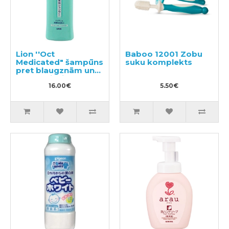
Lion ''Oct
Baboo 12001 Zobu
Medicated" šampūns
suku komplekts
pret blaugznām un
galvas niezi 320ml
16.00€
5.50€