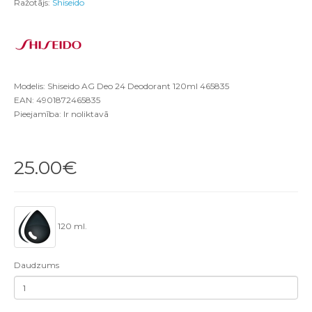
Ražotājs:
Shiseido
Modelis: Shiseido AG Deo 24 Deodorant 120ml 465835
EAN: 4901872465835
Pieejamība: Ir noliktavā
25.00€
120 ml.
Daudzums