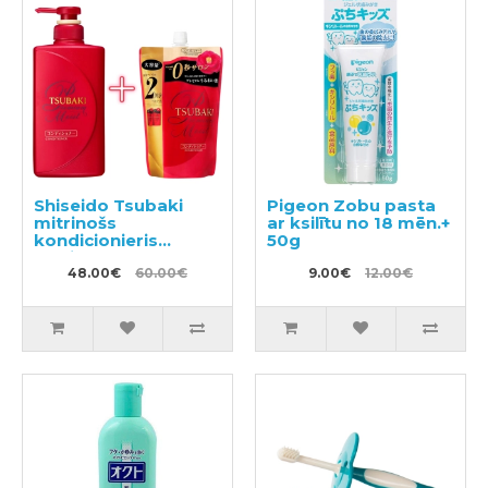
Shiseido Tsubaki
Pigeon Zobu pasta
mitrinošs
ar ksilītu no 18 mēn.+
kondicionieris
50g
matiem 490ml +
pildviela 660ml
48.00€
60.00€
9.00€
12.00€