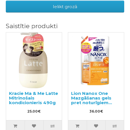
Ielikt grozā
Saistītie produkti
Kracie Ma & Me Latte
Lion Nanox One
Mitrinošais
Mazgāšanas gels
kondicionieris 490g
pret noturīgiem
traipiem, pildviela
25.00€
1530g
36.00€