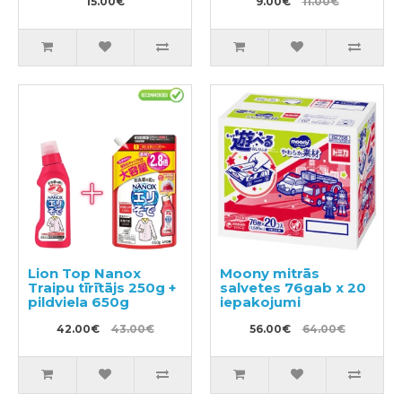
15.00€
9.00€
11.00€
Lion Top Nanox
Moony mitrās
Traipu tīrītājs 250g +
salvetes 76gab x 20
pildviela 650g
iepakojumi
42.00€
43.00€
56.00€
64.00€