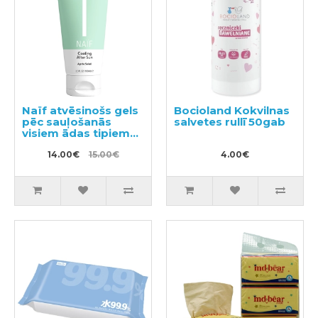
Naïf atvēsinošs gels
Bocioland Kokvilnas
pēc sauļošanās
salvetes rullī 50gab
visiem ādas tipiem
100ml
14.00€
15.00€
4.00€