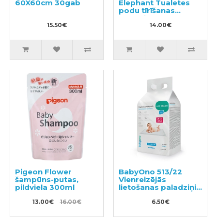
60X60cm 30gab
Elephant Tualetes
podu tīrīšanas
līdzeklis 400ml
15.50€
14.00€
Pigeon Flower
BabyOno 513/22
šampūns-putas,
Vienreizējās
pildviela 300ml
lietošanas paladziņi
22 gab. 40x60cm
13.00€
16.00€
6.50€