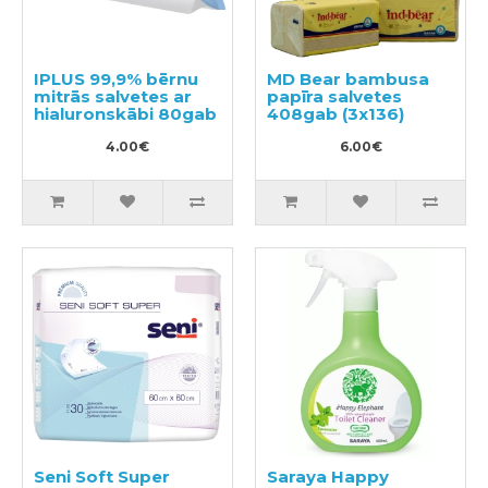
IPLUS 99,9% bērnu
MD Bear bambusa
mitrās salvetes ar
papīra salvetes
hialuronskābi 80gab
408gab (3x136)
4.00€
6.00€
Seni Soft Super
Saraya Happy