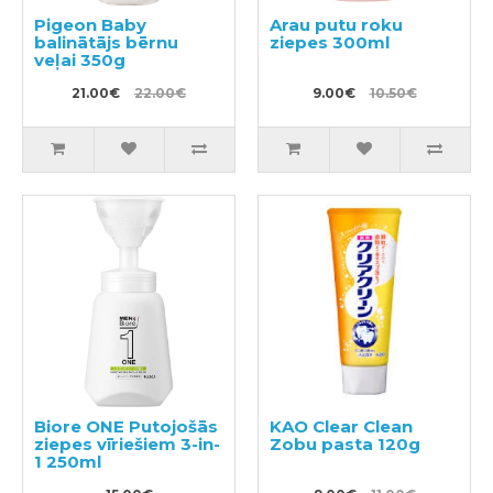
Pigeon Baby
Arau putu roku
balinātājs bērnu
ziepes 300ml
veļai 350g
21.00€
22.00€
9.00€
10.50€
Biore ONE Putojošās
KAO Clear Clean
ziepes vīriešiem 3-in-
Zobu pasta 120g
1 250ml