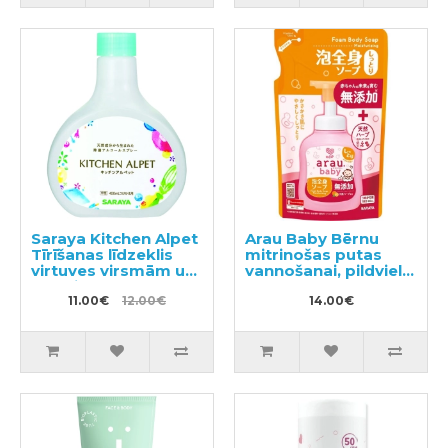
Saraya Kitchen Alpet
Arau Baby Bērnu
Tīrīšanas līdzeklis
mitrinošas putas
virtuves virsmām un
vannošanai, pildviela
traukiem 400ml
400ml
11.00€
12.00€
14.00€