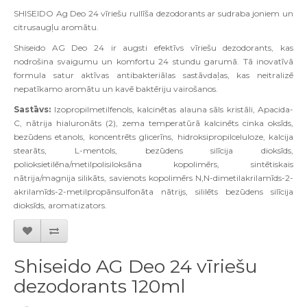
SHISEIDO Ag Deo 24 vīriešu rullīša dezodorants ar sudraba joniem un
citrusaugļu aromātu.
Shiseido AG Deo 24 ir augsti efektīvs vīriešu dezodorants, kas
nodrošina svaigumu un komfortu 24 stundu garumā. Tā inovatīvā
formula satur aktīvas antibakteriālas sastāvdaļas, kas neitralizē
nepatīkamo aromātu un kavē baktēriju vairošanos.
Sastāvs:
Izopropilmetilfenols, kalcinētas alauna sāls kristāli, Apacida-
C, nātrija hialuronāts (2), zema temperatūrā kalcinēts cinka oksīds,
bezūdens etanols, koncentrēts glicerīns, hidroksipropilceluloze, kalcija
stearāts, L-mentols, bezūdens silīcija dioksīds,
polioksietilēna/metilpolisiloksāna kopolimērs, sintētiskais
nātrija/magnija silikāts, savienots kopolimērs N,N-dimetilakrilamīds-2-
akrilamīds-2-metilpropānsulfonāta nātrijs, sililēts bezūdens silīcija
dioksīds, aromatizators.
Shiseido AG Deo 24 vīriešu
dezodorants 120ml