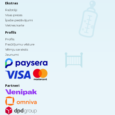
Ekstras
Ražotāji
Visas preces
Īpašie piedāvājumi
Vietnes karte
Profils
Profils
Pasūtījumu vēsture
Vēlmju saraksts
Jaunumi
Partneri