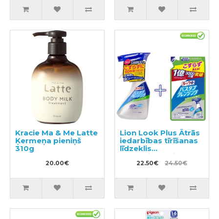
Kracie Ma & Me Latte
Lion Look Plus Ātrās
Ķermeņa pieniņš
iedarbības tīrīšanas
310g
līdzeklis
vannasistabai ar
20.00€
citrusaugļu aromātu
22.50€
24.50€
500ml + pildviela
450ml