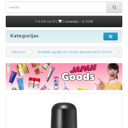
0.00 no 21 |
0 prece(s) - 0.00€
Kategorijas
Sākums
Shiseido ag deo 24 vīriešu dezodorants 120ml