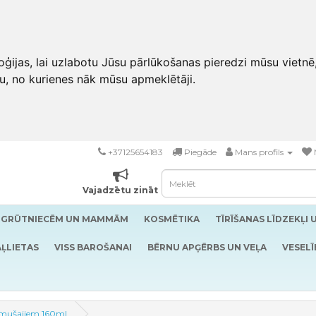
ģijas, lai uzlabotu Jūsu pārlūkošanas pieredzi mūsu vietnē
u, no kurienes nāk mūsu apmeklētāji.
+37125654183
Piegāde
Mans profils
Vajadzētu zināt
GRŪTNIECĒM UN MAMMĀM
KOSMĒTIKA
TĪRĪŠANAS LĪDZEKĻI 
ĻLIETAS
VISS BAROŠANAI
BĒRNU APĢĒRBS UN VEĻA
VESELĪ
dzimušajiem 160ml