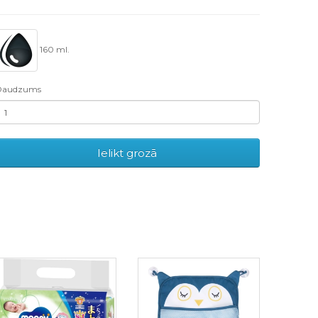
160 ml.
Daudzums
Ielikt grozā