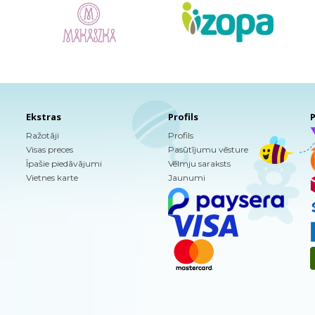
Ekstras
Profils
P
Ražotāji
Profils
Visas preces
Pasūtījumu vēsture
Īpašie piedāvājumi
Vēlmju saraksts
Vietnes karte
Jaunumi