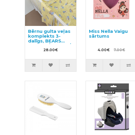
Bērnu gulta veļas
Miss Nella Vaigu
komplekts 3-
sārtums
dalīgs, BEARS
100x140/105x150/40x60cm
28.00€
4.00€
7.00€