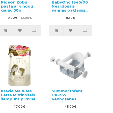
Pigeon Zobu
BabyOno 1345/06
pasta ar vīnogu
Neslīdošais
garšu 50g
vannas paklājiņš
55x35
9.00€
12.00€
9.50€
Kracie Ma & Me
Summer Infant
Latte Mitrinošais
196267
šampūns pildviela
Vannošanas
360ml
krēsliņš ar
17.00€
stiprinājumiem
45.00€