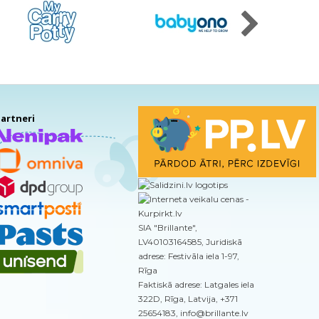
artneri
SIA "Brillante",
LV40103164585, Juridiskā
adrese: Festivāla iela 1-97,
Rīga
Faktiskā adrese: Latgales iela
322D, Rīga, Latvija, +371
25654183, info@brillante.lv