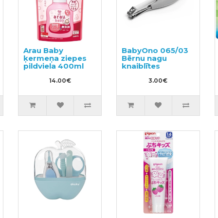
Arau Baby
BabyOno 065/03
ķermeņa ziepes
Bērnu nagu
pildviela 400ml
knaiblītes
14.00€
3.00€