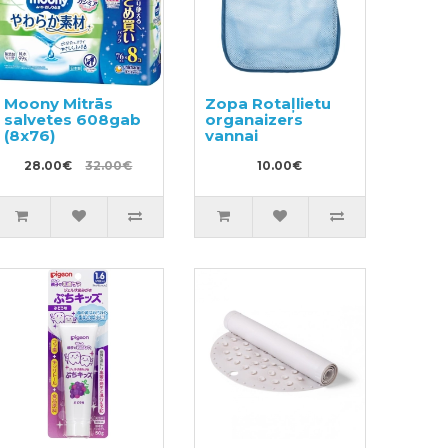
Moony Mitrās
Zopa Rotaļlietu
salvetes 608gab
organaizers
(8x76)
vannai
28.00€
32.00€
10.00€