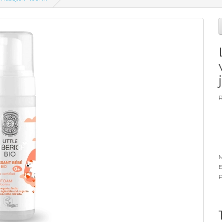
R
M
E
P