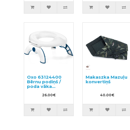
Oxo 63124400
Makaszka Mazuļu
Bērnu podiņš /
konvertiņš
poda vāka
mazinātājs
26.00€
40.00€