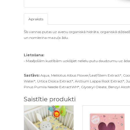
Apraksts
Šīs vannas putas uz aveņu organiskā hidrāta, organiskā diždad
un nomierina mazuļa ādu.
Lietošana:
• Masējošām kustībām uzklājiet nelielu putu daudzumu uz ādas,
Sastāvs:
Aqua, Melilotus Albus Flower/Leaf/Stem Extract*, Coc
Water*, Urtica Dioica Extract*, Arctium Lappa Root Extract*, Ju
Pinus Pumila Needle ExtractWH*, Glyceryl Oleate, Benzyl Alcoh
Saistītie produkti