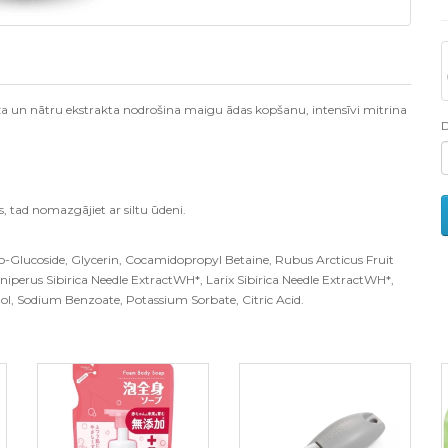
ža un nātru ekstrakta nodrošina maigu ādas kopšanu, intensīvi mitrina
 tad nomazgājiet ar siltu ūdeni.
o-Glucoside, Glycerin, Cocamidopropyl Betaine, Rubus Arcticus Fruit
niperus Sibirica Needle ExtractWH*, Larix Sibirica Needle ExtractWH*,
ol, Sodium Benzoate, Potassium Sorbate, Citric Acid.