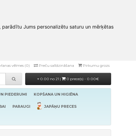
, parādītu Jums personalizētu saturu un mērķētas
Manas vēlmes (0)
Preču salīdzināšana
Pirkumu grozs
0.00 no 21 |
0 prece(s) - 0.00€
UN PIEDERUMI
KOPŠANA UN HIGIĒNA
BAI
PARAUGI
JAPĀŅU PRECES