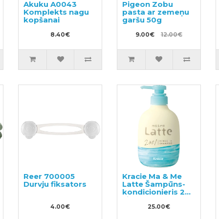
Akuku A0043
Pigeon Zobu
Komplekts nagu
pasta ar zemeņu
kopšanai
garšu 50g
8.40€
9.00€
12.00€
Reer 700005
Kracie Ma & Me
Durvju fiksators
Latte Šampūns-
kondicionieris 2
vienā 490ml
4.00€
25.00€