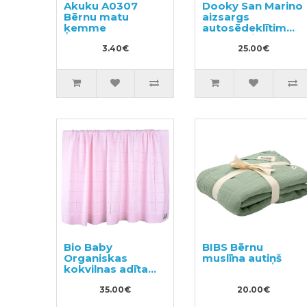
Akuku A0307
Dooky San Marino
Bērnu matu
aizsargs
ķemme
autosēdeklītim
pret sauli
3.40€
25.00€
Bio Baby
BIBS Bērnu
Organiskas
muslīna autiņš
kokvilnas adīta
bērnu sega 90x90
cm.
35.00€
20.00€