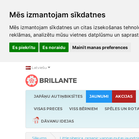
Mēs izmantojam sīkdatnes
Mēs izmantojam sīkdatnes un citas izsekošanas tehnolo
reklāmas, analizētu mūsu vietnes datplūsmu un saprast
Es piekrītu
Es noraidu
Mainīt manas preferences
Latviešu
JAPĀŅU AUTIŅBIKSĪTES
JAUNUMI
AKCIJAS
VISAS PRECES
VISS BĒRNIEM
SPĒLES UN ROTA
DĀVANU IDEJAS
Sākums
Little siberica. organic vannas putas jaun