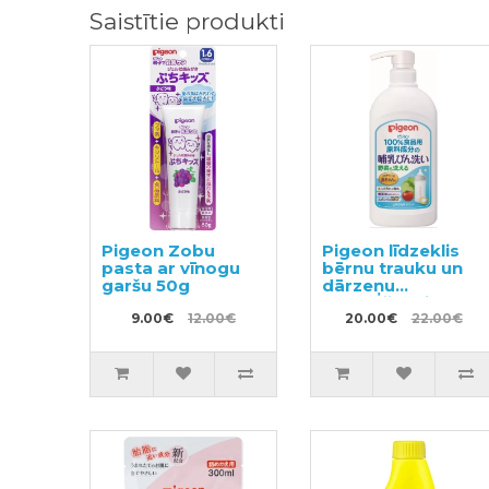
Saistītie produkti
Pigeon Zobu
Pigeon līdzeklis
pasta ar vīnogu
bērnu trauku un
garšu 50g
dārzeņu
mazgāšanai ar
9.00€
12.00€
dozatoru 800ml
20.00€
22.00€