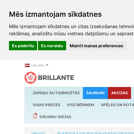
Mēs izmantojam sīkdatnes
Mēs izmantojam sīkdatnes un citas izsekošanas tehnolo
reklāmas, analizētu mūsu vietnes datplūsmu un saprast
Es piekrītu
Es noraidu
Mainīt manas preferences
Latviešu
JAPĀŅU AUTIŅBIKSĪTES
JAUNUMI
AKCIJAS
VISAS PRECES
VISS BĒRNIEM
SPĒLES UN ROTA
DĀVANU IDEJAS
Sākums
Kracie ma & me latte atjaunojošais šampūn