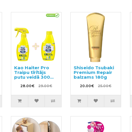
Kao Haiter Pro
Shiseido Tsubaki
Traipu tīrītājs
Premium Repair
putu veidā 300ml
balzams 180g
+ pildviela 300ml
28.00€
29.00€
20.00€
25.00€