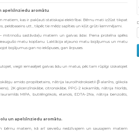
n apelsīnziedu aromātu
.
matiem, kas ir pakļauti statiskajai elektrībai. Bērnu mati izžūst tikpat
ms, peldbaseins utt., tāpēc tie mēdz sapīties un kļūt grūti ķemmējami.
– mitrinošu sastāvdaļu matiem un galvas ādai. Piena proteīna spēks
 pieaugušo matu kopšanu. Laktācija atjauno matu bojājumus un matu
unojot bojājumus gan no iekšpuses, gan ārpuses.
iet, viegli iemasējiet galvas ādu un matus, pēc tam rūpīgi izskalojiet
kābju amido propilbetains, nātrija lauroilhidroksietil-β-alanīns, glikola
 (piens), 2K glicerizīnskābe, citronskābe, PPG-2 kokamīds, nātrija hlorīds,
 lauramīds MIPA, butilēnglikols, etanols, EDTA-2Na, nātrija benzoāts,
olu un apelsīnziedu aromātu.
giem bērnu matiem, kā arī sieviešu nedzīvajiem un sausajiem matiem