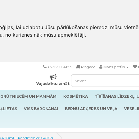
ģijas, lai uzlabotu Jūsu pārlūkošanas pieredzi mūsu vietnē
u, no kurienes nāk mūsu apmeklētāji.
+37125654183
Piegāde
Mans profils
Vajadzētu zināt
GRŪTNIECĒM UN MAMMĀM
KOSMĒTIKA
TĪRĪŠANAS LĪDZEKĻI 
ĻLIETAS
VISS BAROŠANAI
BĒRNU APĢĒRBS UN VEĻA
VESELĪ
s 490ml + kondicionieris 490g