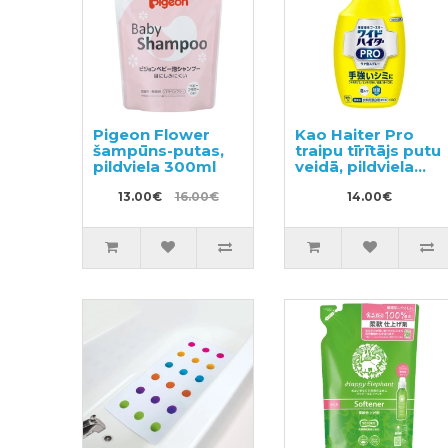
Pigeon Flower
Kao Haiter Pro
šampūns-putas,
traipu tīrītājs putu
pildviela 300ml
veidā, pildviela
300ml
13.00€
16.00€
14.00€