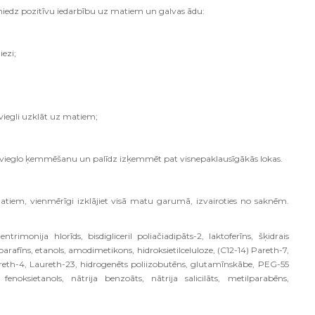
sniedz pozitīvu iedarbību uz matiem un galvas ādu:
ezi;
 viegli uzklāt uz matiem;
atvieglo ķemmēšanu un palīdz izķemmēt pat visnepaklausīgākās lokas.
atiem, vienmērīgi izklājiet visā matu garumā, izvairoties no saknēm.
ntrimonija hlorīds, bisdigliceril poliačiadipāts-2, laktoferīns, šķidrais
s, parafīns, etanols, amodimetikons, hidroksietilceluloze, (C12-14) Pareth-7,
ureth-4, Laureth-23, hidrogenēts poliizobutēns, glutamīnskābe, PEG-55
 fenoksietanols, nātrija benzoāts, nātrija salicilāts, metilparabēns,