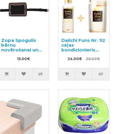
Zopa Spogulis
Daiichi Funs Nr. 92
bērnu
veļas
novērošanai un
kondicionieris
planšetdatora
600ml + pildviela
turētājs 2 vienā
15.00€
480ml
24.00€
26.00€