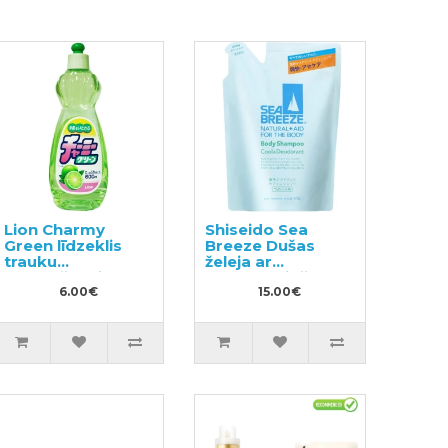
Lion Charmy
Shiseido Sea
Green līdzeklis
Breeze Dušas
trauku
želeja ar
mazgāšanai ar
dezodorējošu
laima aromātu
6.00€
efektu pildviela
15.00€
600ml
400ml