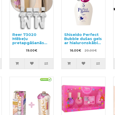
Reer 73020
Shiseido Perfect
Mēbeļu
Bubble dušas gels
pretapgāšanās
ar hialuronskābi
komplekts
un ilgstošu
19.00€
dezodorējošu
16.00€
20.00€
efektu 500ml