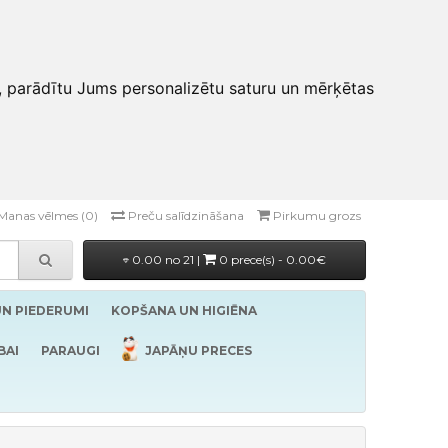
, parādītu Jums personalizētu saturu un mērķētas
Manas vēlmes (0)
Preču salīdzināšana
Pirkumu grozs
0.00 no 21 |
0 prece(s) - 0.00€
UN PIEDERUMI
KOPŠANA UN HIGIĒNA
BAI
PARAUGI
JAPĀŅU PRECES