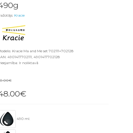
490g
ažotājs:
Kracie
odelis: Kracie Ma and Me set 702111+702128
AN: 4901417702111, 4901417702128
ieejamība: Ir noliktavā
50.00€
48.00€
490 ml.