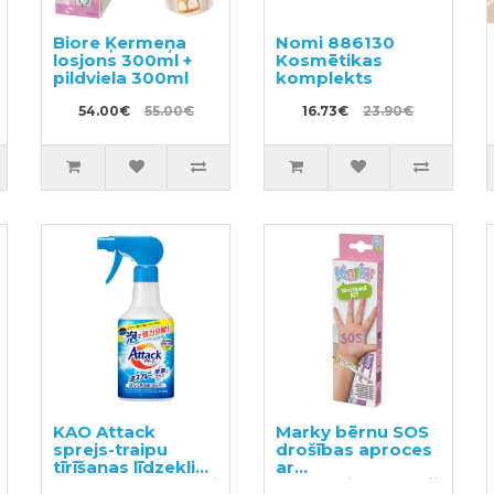
Biore Ķermeņa
Nomi 886130
losjons 300ml +
Kosmētikas
pildviela 300ml
komplekts
54.00€
55.00€
16.73€
23.90€
KAO Attack
Marky bērnu SOS
sprejs-traipu
drošības aproces
tīrīšanas līdzeklis
ar
audumu apstrādei
kontaktinformāciju