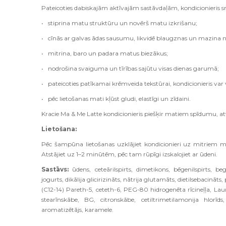
Pateicoties dabiskajām aktīvajām sastāvdaļām, kondicionieris 
• stiprina matu struktūru un novērš matu izkrišanu;
• cīnās ar galvas ādas sausumu, likvidē blaugznas un mazina ni
• mitrina, baro un padara matus biezākus;
• nodrošina svaiguma un tīrības sajūtu visas dienas garumā;
• pateicoties patīkamai krēmveida tekstūrai, kondicionieris var
• pēc lietošanas mati kļūst gludi, elastīgi un zīdaini.
Kracie Ma & Me Latte kondicionieris piešķir matiem spīdumu, 
Lietošana:
Pēc šampūna lietošanas uzklājiet kondicionieri uz mitriem m
Atstājiet uz 1–2 minūtēm, pēc tam rūpīgi izskalojiet ar ūdeni.
Sastāvs:
ūdens, ceteārilspirts, dimetikons, bēgenilspirts, bege
jogurts, dikālija glicirizināts, nātrija glutamāts, dietilsebacināt
(C12-14) Pareth-5, ceteth-6, PEG-80 hidrogenēta rīcineļļa, La
stearīnskābe, BG, citronskābe, cetiltrimetilamonija hlorīds,
aromatizētājs, karamele.