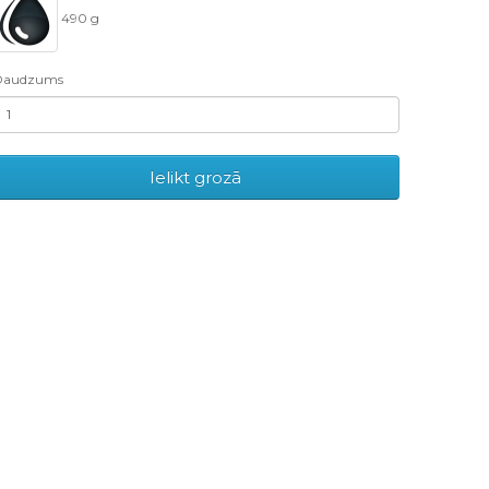
490 g
Daudzums
Ielikt grozā