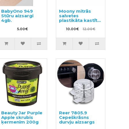
BabyOno 949
Moony mitrās
Stūru aizsargi
salvetes
4gb.
plastikāta kastīte
80gab
5.00€
10.00€
12.00€
Beauty Jar Purple
Reer 7805.9
Apple skrubis
Cepeškrāsns
ķermenim 200g
durvju aizsargs