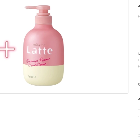
R
M
E
P