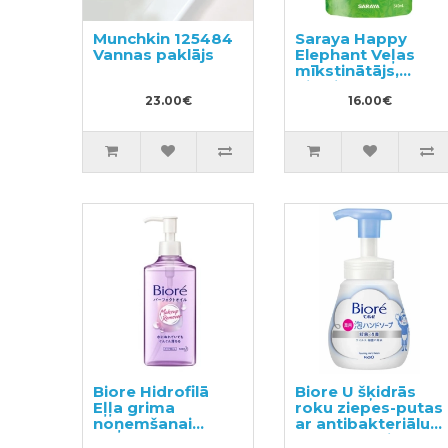
Munchkin 125484
Saraya Happy
Vannas paklājs
Elephant Veļas
mīkstinātājs,
pildviela 540ml
23.00€
16.00€
Biore Hidrofilā
Biore U šķidrās
Eļļa grima
roku ziepes-putas
noņemšanai
ar antibakteriālu
230ml
efektu, ar vieglu