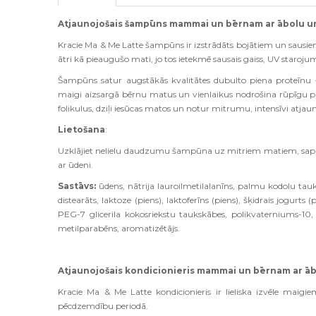
Atjaunojošais šampūns mammai un bērnam ar ābolu u
Kracie Ma & Me Latte šampūns ir izstrādāts bojātiem un sausiem 
ātri kā pieaugušo mati, jo tos ietekmē sausais gaiss, UV staroju
Šampūns satur augstākās kvalitātes dubulto piena proteīnu 
maigi aizsargā bērnu matus un vienlaikus nodrošina rūpīgu
folikulus, dziļi iesūcas matos un notur mitrumu, intensīvi atja
Lietošana
:
Uzklājiet nelielu daudzumu šampūna uz mitriem matiem, saputoj
ar ūdeni.
Sastāvs:
ūdens, nātrija lauroilmetilalanīns, palmu kodolu tauks
distearāts, laktoze (piens), laktoferīns (piens), šķidrais jogurts
PEG-7 glicerila kokosriekstu taukskābes, polikvaterniums-10,
metilparabēns, aromatizētājs.
Atjaunojošais kondicionieris mammai un bērnam ar āb
Kracie Ma & Me Latte kondicionieris ir lieliska izvēle mai
pēcdzemdību periodā.