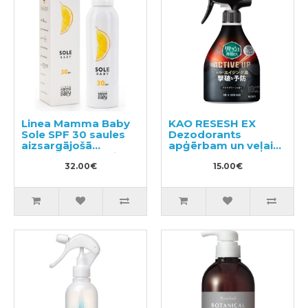
Linea Mamma Baby
KAO RESESH EX
Sole SPF 30 saules
Dezodorants
aizsargājošā
apģērbam un veļai
emulsija ķermenim
350ml
150ml
32.00€
15.00€