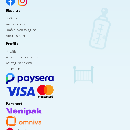
Ekstras
Ražotāji
Visas preces
Īpašie piedāvājumi
Vietnes karte
Profils
Profils
Pasūtījumu vēsture
Vēlmju saraksts
Jaunumi
Partneri