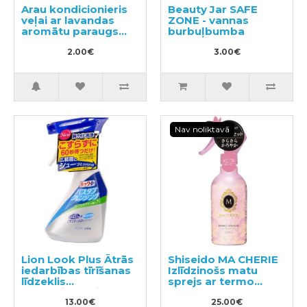
Arau kondicionieris
Beauty Jar SAFE
veļai ar lavandas
ZONE - vannas
aromātu paraugs
burbuļbumba
50ml
2.00€
3.00€
Nav noliktavā
Lion Look Plus Ātrās
Shiseido MA CHERIE
iedarbības tīrīšanas
Izlīdzinošs matu
līdzeklis
sprejs ar termo
vannasistabai ar
aizsardzību 250ml
citrusaugļu aromātu
13.00€
25.00€