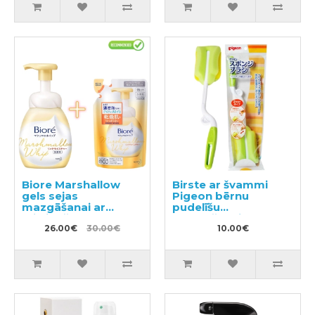
Biore Marshallow
Birste ar švammi
gels sejas
Pigeon bērnu
mazgāšanai ar
pudelīšu
mitrinošo efektu
mazgāšanai, 1gb.
150ml + pildviela
26.00€
30.00€
10.00€
130ml