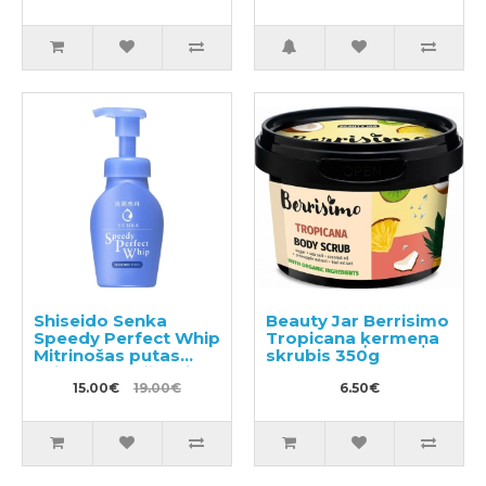
500ml
Shiseido Senka
Beauty Jar Berrisimo
Speedy Perfect Whip
Tropicana ķermeņa
Mitrinošas putas
skrubis 350g
sejas mazgāšanai ar
hialuronskābi 150ml
15.00€
19.00€
6.50€