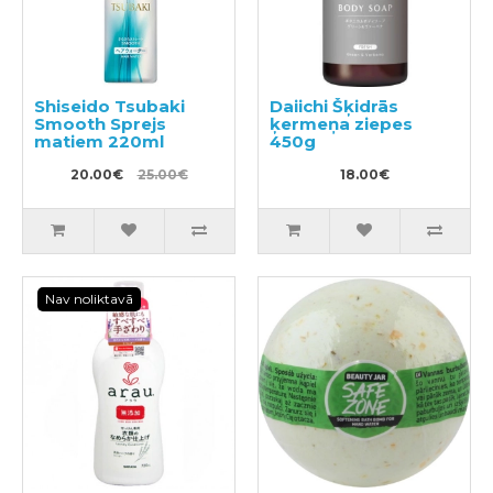
Shiseido Tsubaki
Daiichi Šķidrās
Smooth Sprejs
ķermeņa ziepes
matiem 220ml
450g
20.00€
25.00€
18.00€
Nav noliktavā