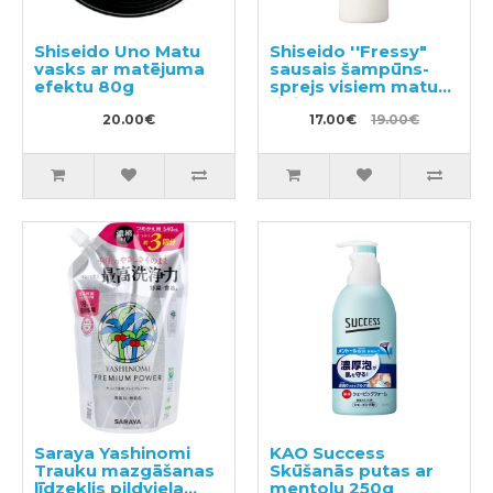
Shiseido Uno Matu
Shiseido ''Fressy"
vasks ar matējuma
sausais šampūns-
efektu 80g
sprejs visiem matu
tipiem 150ml
20.00€
17.00€
19.00€
Saraya Yashinomi
KAO Success
Trauku mazgāšanas
Skūšanās putas ar
līdzeklis pildviela
mentolu 250g