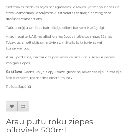
Sintētiskās piedevas sejas mazgāšanas līdzekļos, ķermeņa ziepēs un
citos kosmētikas līdzekļos tiek izstrādātas saskaņā ar stingriem
drošības standartiem.
Taču alerģiju un ādas kairinātāju cēloņi katram ir atšķirīgi.
Arau
nesatur LAS, no alkohola iegūtus sintētiskos mazgāšanas
līdzekļus, sintētiskās smaržvielas, mākslīgās krāsvielas vai
konservantus.
Arau
, protams, pārbaudīts pret ādas kairinājumu. Arau ir patiesi
maigas ziepes!
Sastāvs:
Ūdens, kālija ziepju bāze, glicerīns, lavandas eļļa, laima eļļa,
šiso
ekstrakts, rozmarīna ekstrakts, BG.
Ra
ž
ots Jap
ā
n
ā
Arau putu roku ziepes
pildviela 500ml