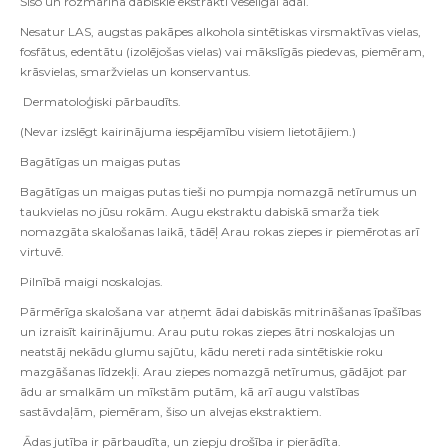
Šiso un rozmarīna dabiskie ekstrakti veselīgai ādai.
Nesatur LAS, augstas pakāpes alkohola sintētiskas virsmaktīvas vielas,
fosfātus, edentātu (izolējošas vielas) vai mākslīgās piedevas, piemēram,
krāsvielas, smaržvielas un konservantus.
Dermatoloģiski pārbaudīts.
(Nevar izslēgt kairinājuma iespējamību visiem lietotājiem.)
Bagātīgas un maigas putas
Bagātīgas un maigas putas tieši no pumpja nomazgā netīrumus un
taukvielas no jūsu rokām. Augu ekstraktu dabiskā smarža tiek
nomazgāta skalošanas laikā, tādēļ Arau rokas ziepes ir piemērotas arī
virtuvē.
Pilnībā maigi noskalojas.
Pārmērīga skalošana var atņemt ādai dabiskās mitrināšanas īpašības
un izraisīt kairinājumu. Arau putu rokas ziepes ātri noskalojas un
neatstāj nekādu glumu sajūtu, kādu nereti rada sintētiskie roku
mazgāšanas līdzekļi. Arau ziepes nomazgā netīrumus, gādājot par
ādu ar smalkām un mīkstām putām, kā arī augu valstības
sastāvdaļām, piemēram, šiso un alvejas ekstraktiem.
Ādas jutība ir pārbaudīta, un ziepju drošība ir pierādīta.