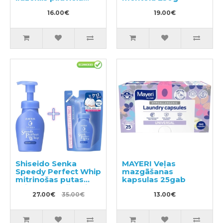
540ml
16.00€
19.00€
Shiseido Senka
MAYERI Veļas
Speedy Perfect Whip
mazgāšanas
mitrinošas putas
kapsulas 25gab
sejas mazgāšanai ar
hialuronskābi 150ml
27.00€
35.00€
13.00€
+ pildviela 130ml