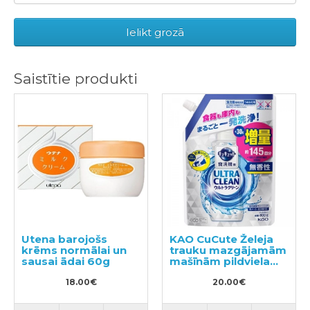
Ielikt grozā
Saistītie produkti
Utena barojošs
KAO CuCute Želeja
krēms normālai un
trauku mazgājamām
sausai ādai 60g
mašīnām pildviela
800g
18.00€
20.00€