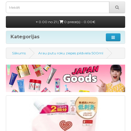
0.00 no 21 |
0 prece(s) - 0.00€
Kategorijas
Sākums
Arau putu roku ziepes pildviela 500ml