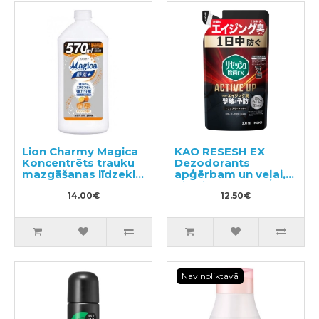
Lion Charmy Magica
KAO RESESH EX
Koncentrēts trauku
Dezodorants
mazgāšanas līdzeklis
apģērbam un veļai,
570ml
pildviela 300ml
14.00€
12.50€
Nav noliktavā