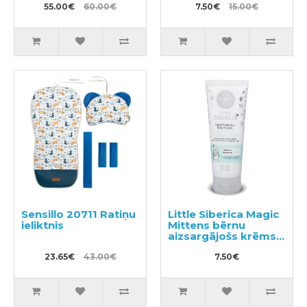
vienā ar mentolu
55.00€
60.00€
7.50€
15.00€
600ml + pildviela
1000ml
Sensillo 20711 Ratiņu
Little Siberica Magic
ieliktnis
Mittens bērnu
aizsargājošs krēms
rokām 75ml
23.65€
43.00€
7.50€