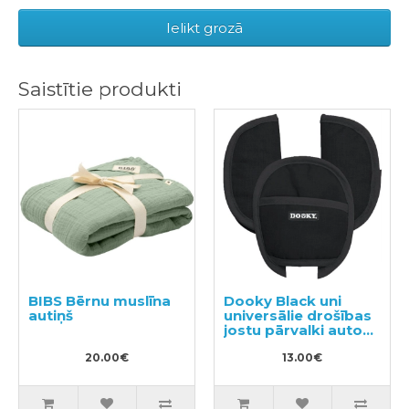
Ielikt grozā
Saistītie produkti
BIBS Bērnu muslīna
Dooky Black uni
autiņš
universālie drošības
jostu pārvalki auto
sēdeklī
20.00€
13.00€