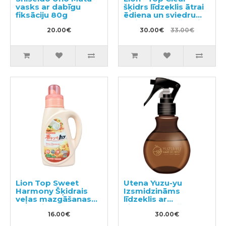
vasks ar dabīgu
šķidrs līdzeklis ātrai
fiksāciju 80g
ēdiena un sviedru
traipu noņemšanai
20.00€
900g + pildviela
30.00€
33.00€
1160g
Lion Top Sweet
Utena Yuzu-yu
Harmony Šķidrais
Izsmidzināms
veļas mazgāšanas
līdzeklis ar
līdzeklis 850g
citrusaugļu eļļām
16.00€
matu mitrināšanai un
30.00€
barošanai 180ml