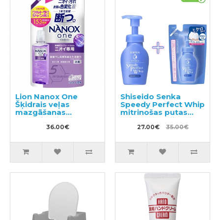
Lion Nanox One
Shiseido Senka
Šķidrais veļas
Speedy Perfect Whip
mazgāšanas
mitrinošas putas
līdzeklis, pildviela
sejas mazgāšanai ar
1530g
36.00€
hialuronskābi 150ml
27.00€
35.00€
+ pildviela 130ml