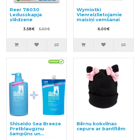
Reer 78030
Wymiotki
Ledusskapja
Vienreizlietojamie
slēdzene
maisiņi vemšanai
3.58€
5.50€
6.00€
Shiseido Sea Breeze
Bērnu kokvilnas
Pretblaugznu
cepure ar bantītēm
šampūns un
kondicionieris divi