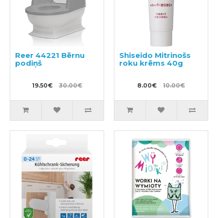
Reer 44221 Bērnu
Shiseido Mitrinošs
podiņš
roku krēms 40g
19.50€
30.00€
8.00€
10.00€