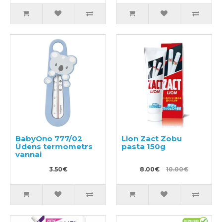
BabyOno 777/02
Lion Zact Zobu
Ūdens termometrs
pasta 150g
vannai
3.50€
8.00€
10.00€