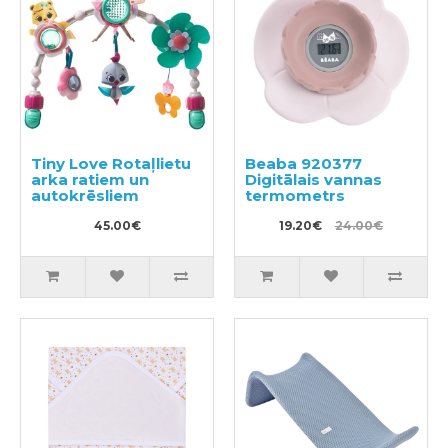
Tiny Love Rotaļlietu
Beaba 920377
arka ratiem un
Digitālais vannas
autokrēsliem
termometrs
45.00€
19.20€
24.00€