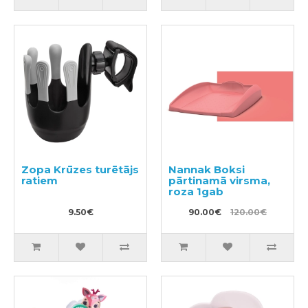
Zopa Krūzes turētājs
Nannak Boksi
ratiem
pārtinamā virsma,
roza 1gab
9.50€
90.00€
120.00€