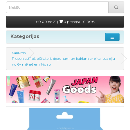
0.00 no 21 |
0 prece(s) - 0.00€
Kategorijas
Sākums
Pigeon attīroš plāksteris degunam un kaklam ar eikalipta eļļu
no 6+ mēnešiem 14gab