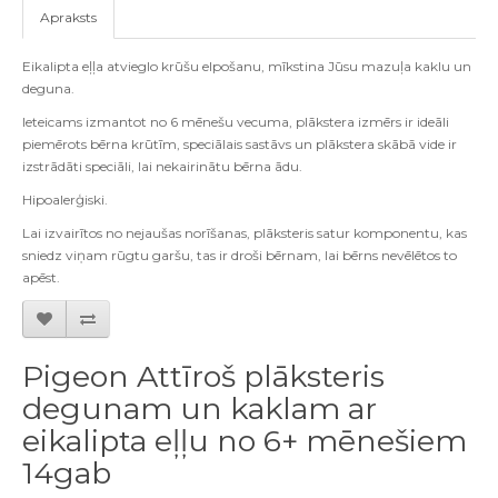
Apraksts
Eikalipta eļļa atvieglo krūšu elpošanu, mīkstina Jūsu mazuļa kaklu un
deguna.
Ieteicams izmantot no 6 mēnešu vecuma, plākstera izmērs ir ideāli
piemērots bērna krūtīm, speciālais sastāvs un plākstera skābā vide ir
izstrādāti speciāli, lai nekairinātu bērna ādu.
Hipoalerģiski.
Lai izvairītos no nejaušas norīšanas, plāksteris satur komponentu, kas
sniedz viņam rūgtu garšu, tas ir droši bērnam, lai bērns nevēlētos to
apēst.
Pigeon Attīroš plāksteris
degunam un kaklam ar
eikalipta eļļu no 6+ mēnešiem
14gab